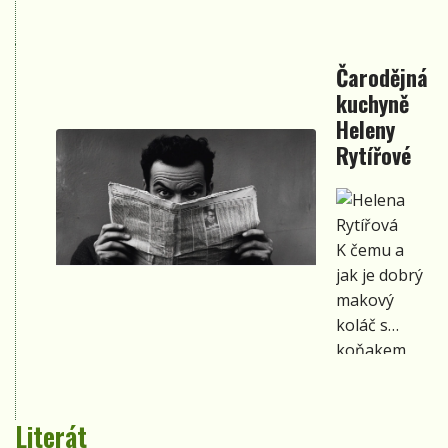
s listím na
stromech
Čarodějná
rád si zas
kuchyně
pohraje.
Heleny
Rytířové
K čemu a
jak je dobrý
makový
koláč s
koňakem,
aneb jak
dobrý
nápad spojil
Literát