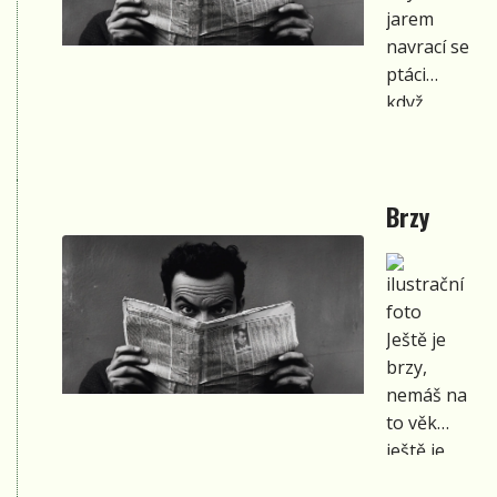
jarem
navrací se
ptáci
když
slunko sílí
a energii
vrací
Brzy
kam oko
dohlédne,
zelenou
se hýří
k životu
Ještě je
budí se
brzy,
spící rytíři
nemáš na
to věk
ještě je
brzy, mi