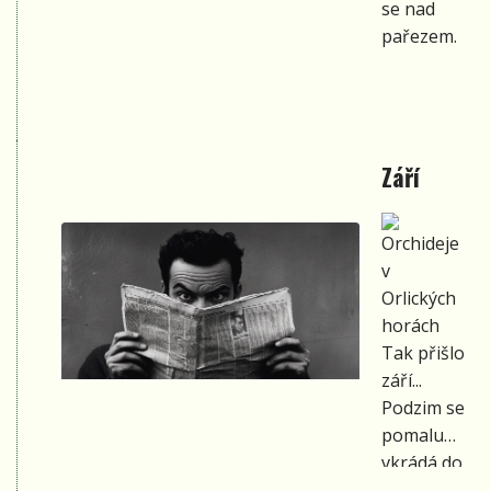
se nad
pařezem.
Září
Tak přišlo
září...
Podzim se
pomalu
vkrádá do
kraje,