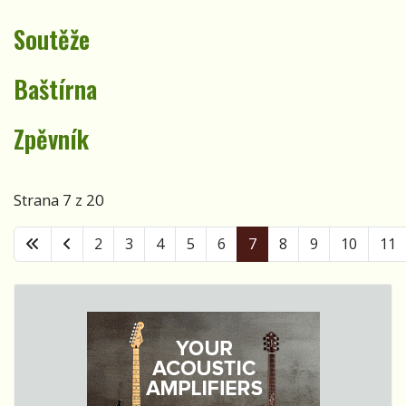
příjemné s
užitečným.
Soutěže
Rozhovor s
Helenou
Baštírna
Rytířovou je
tentokrát
Zpěvník
věnován
vaření,
focení a
Strana 7 z 20
životní
filozofii.
2
3
4
5
6
7
8
9
10
11