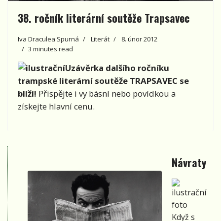
38. ročník literární soutěže Trapsavec
Iva Draculea Spurná
Literát
8. únor 2012
3 minutes read
Uzávěrka dalšího ročníku
trampské literární soutěže TRAPSAVEC se
blíží!
Přispějte i vy básní nebo povídkou a
získejte hlavní cenu.
Návraty
Když s