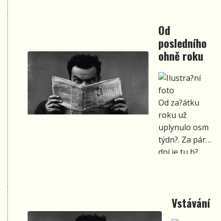
kdysi
někdo
Od
řek,
posledního
na lásku a
ohně roku
slzy
Od za?átku
roku už
uplynulo osm
týdn?. Za pár
dní je tu b?
ezen a s ním
snad i o?
ekávané,
Vstávání
vytoužené
jaro. P?esto