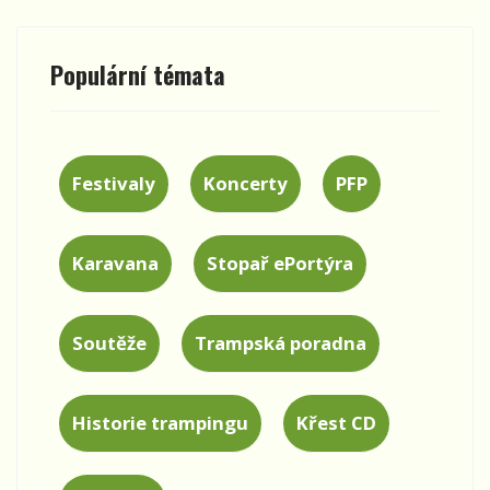
Populární témata
Festivaly
Koncerty
PFP
Karavana
Stopař ePortýra
Soutěže
Trampská poradna
Historie trampingu
Křest CD