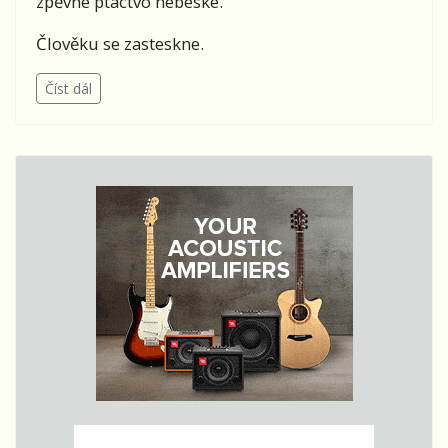
zpěvné ptactvo nebeské.
Člověku se zasteskne.
Číst dál