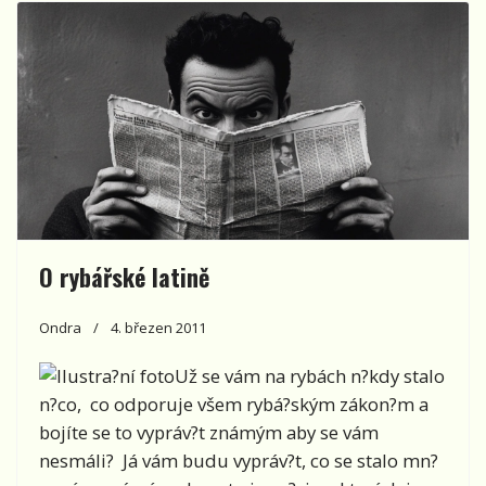
O rybářské latině
Ondra
4. březen 2011
Už se vám na rybách n?kdy stalo
n?co, co odporuje všem rybá?ským zákon?m a
bojíte se to vypráv?t známým aby se vám
nesmáli? Já vám budu vypráv?t, co se stalo mn?