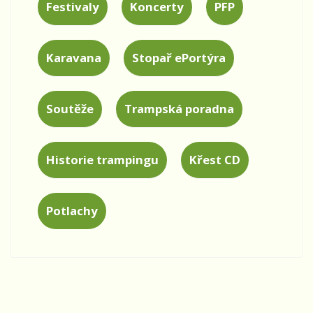
Festivaly
Koncerty
PFP
Karavana
Stopař ePortýra
Soutěže
Trampská poradna
Historie trampingu
Křest CD
Potlachy