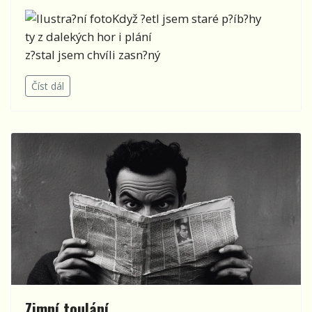
Když ?etl jsem staré p?íb?hy
ty z dalekých hor i plání
z?stal jsem chvíli zasn?ný
Číst dál
Zimní toulání