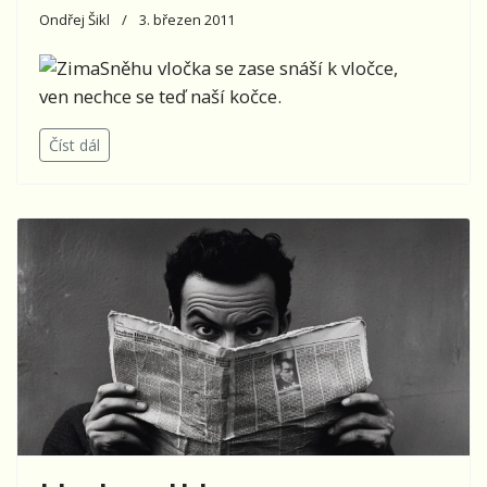
Ondřej Šikl
3. březen 2011
Sněhu vločka se zase snáší k vločce,
ven nechce se teď naší kočce.
Číst dál