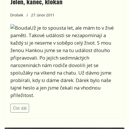
Jelen, kanec, klokan
Drobek
27. únor 2011
Už je to spousta let, ale mám to v živé
paměti. Takové události se nezapomínají a
každý si je neseme v soběpo celý život. S mou
ženou Hankou jsme se na tu událost dlouho
připravovali. Po jejích sedmnáctých
narozeninách nám rodiče dovolili jet se
spolužáky na víkend na chatu. Už dávno jsme
probírali, kdy si dáme dárek. Dárek bylo naše
tajné heslo a jen jsme čekali na vhodnou
příležitost.
Číst dál