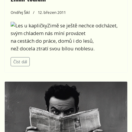
Ondřej Šikl
12. březen 2011
Zimě se ještě nechce odcházet,
svým chladem nás míní provázet
na cestách do práce, domů i do lesů,
než docela ztratí svou bílou noblesu.
Číst dál