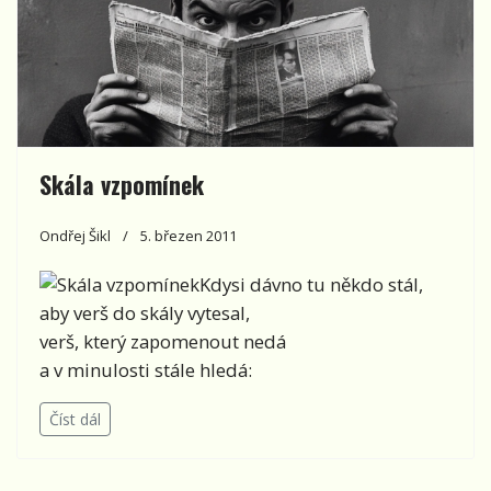
Skála vzpomínek
Ondřej Šikl
5. březen 2011
Kdysi dávno tu někdo stál,
aby verš do skály vytesal,
verš, který zapomenout nedá
a v minulosti stále hledá:
Číst dál