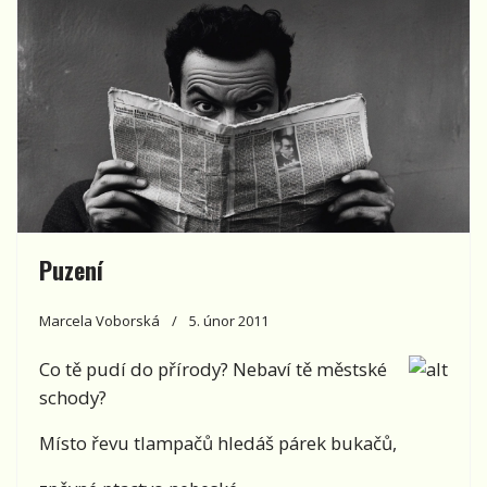
Puzení
Marcela Voborská
5. únor 2011
Co tě pudí do přírody? Nebaví tě městské
schody?
Místo řevu tlampačů hledáš párek bukačů,