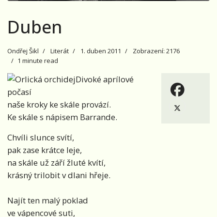
Duben
Ondřej Šikl
Literát
1. duben 2011
Zobrazení: 2176
1 minute read
Divoké aprílové
počasí
naše kroky ke skále provází.
Ke skále s nápisem Barrande.
Chvíli slunce svítí,
pak zase krátce leje,
na skále už září žluté kvítí,
krásný trilobit v dlani hřeje.
Najít ten malý poklad
ve vápencové suti,