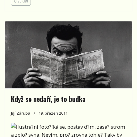
Číst dál
Když se nedaří, je to budka
Jiljí Záruba
19. březen 2011
?íká se, postav d?m, zasa? strom
a zplo? syna. Nevím, pro? zrovna tohle? Taky by