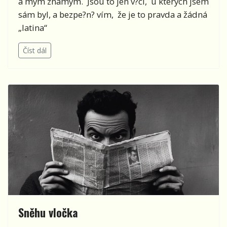
a mým známým. Jsou to jen v?ci, u kterých jsem
sám byl, a bezpe?n? vím, že je to pravda a žádná
„latina“
Číst dál
Sněhu vločka