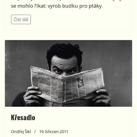
se mohlo ?íkat: vyrob budku pro ptáky.
Číst dál
Křesadlo
Ondřej Šikl
19. březen 2011