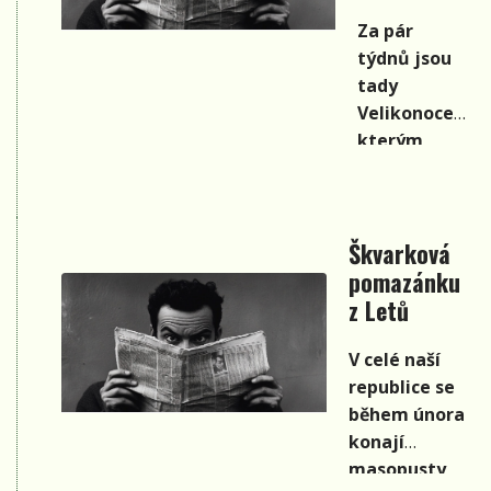
Helenka
Za pár
Rytířová.
týdnů jsou
tady
Velikonoce,
kterým
předchází
období
půstu. A tak
Škvarková
si dnes
pomazánku
uvaříme
z Letů
něco
bezmasého,
V celé naší
ale přitom
republice se
výborného:
během února
brokolici se
konají
sýrem.
masopusty,
Recept nám