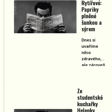
Rytířové:
Papriky
plněné
šunkou a
sýrem
Dnes si
uvaříme
něco
zdravého,
ale zároveň
velmi
chutného.
Papriky
Ze
plněné
studentské
šunkou a
kuchařky
sýrem jsou
trošku
Helenky