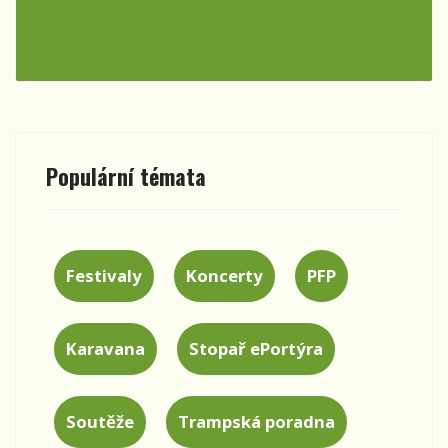
Populární témata
Festivaly
Koncerty
PFP
Karavana
Stopař ePortýra
Soutěže
Trampská poradna