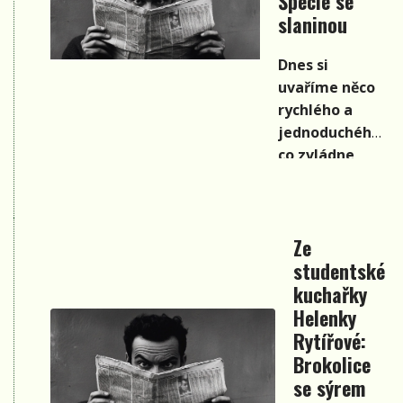
Špecle se
studentské
slaninou
kuchařky
poskytla
Dnes si
Helenka
uvaříme něco
Rytířová.
rychlého a
jednoduchého,
co zvládne
každý
začínající
kuchař. A
Ze
navíc to ještě
studentské
báječně
chutná.
kuchařky
Recept nám ze
Helenky
své
Rytířové:
studentské
Brokolice
kuchařky
se sýrem
poskytla