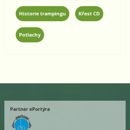
Historie trampingu
Křest CD
Potlachy
Partner ePortýra