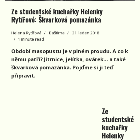
Ze studentské kuchařky Helenky
Rytířové: Škvarková pomazánka
Helena Rytířová
Baštírna
21. leden 2018
1 minute read
Období masopustu je v plném proudu. A co k
němu patří? Jitrnice, jelítka, ovárek… a také
škvarková pomazánka. Pojďme si ji teď
připravit.
Ze
studentské
kuchařky
Helenky