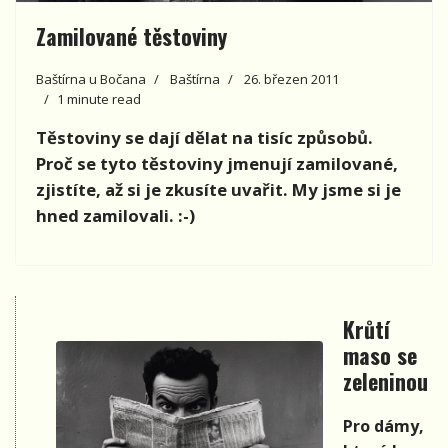
Zamilované těstoviny
Baštírna u Bočana
Baštírna
26. březen 2011
1 minute read
Těstoviny se dají dělat na tisíc způsobů.
Proč se tyto těstoviny jmenují zamilované,
zjistíte, až si je zkusíte uvařit. My jsme si je
hned zamilovali. :-)
Krůtí
maso se
zeleninou
Pro dámy,