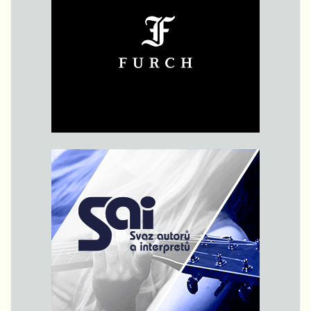
petrželí
nebo
šnytlíkem.