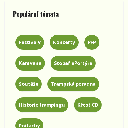
Populární témata
Festivaly
Koncerty
PFP
Karavana
Stopař ePortýra
Soutěže
Trampská poradna
Historie trampingu
Křest CD
Potlachy