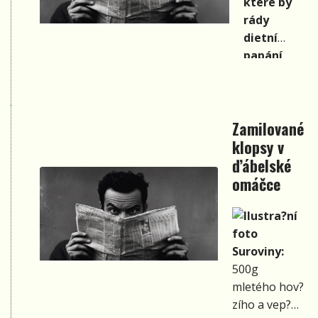
které by
rády
dietní
papání,
ale i pro
pány,
kteří rádi
Zamilované
dobrou
klopsy v
krmi,
ďábelské
jsem si
dovolila
omáčce
sepsat
receptík
na jídlo
velmi
Suroviny:
chutné a
500g
přitom
mletého hov?
snadné na
zího a vep?