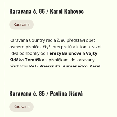
Karavana č. 86 / Karel Kahovec
Karavana
Karavana Country rádia č. 86 představí opět
osmero písniček čtyř interpretů a k tomu zazní
i dva bonbónky od
Terezy Balonové
a
Vojty
Kiďáka Tomáška
s písničkami do karavany
přicházejí
Petr Priessnitz
,
Huménečko
,
Karel
Kahovec
a
Quanti Minoris
. A opět se čtyři
nahrávky těchto interpretů objeví na Country
rádiu jako písničky týdne. Je to skvělá podpora
Karavana č. 85 / Pavlína Jíšová
nové tuzemské tvorby.
Karavana