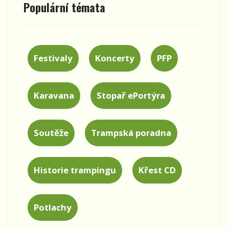
Populární témata
Festivaly
Koncerty
PFP
Karavana
Stopař ePortýra
Soutěže
Trampská poradna
Historie trampingu
Křest CD
Potlachy