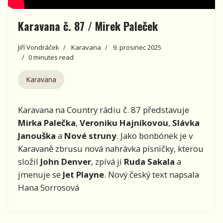
Karavana č. 87 / Mirek Paleček
Jiří Vondráček
Karavana
9. prosinec 2025
0 minutes read
Karavana
Karavana na Country rádiu č. 87 představuje
Mirka Palečka
,
Veroniku Hajníkovou
,
Slávka
Janouška
a
Nové struny
. Jako bonbónek je v
Karavaně zbrusu nová nahrávka písničky, kterou
složil
John Denver
, zpívá ji
Ruda Sakala
a
jmenuje se
Jet Playne
. Nový český text napsala
Hana Sorrosová