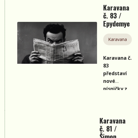
Karavana
č. 83 /
Epydemye
Karavana
Karavana č.
83
představí
nové
písničky z
alb
Epydemye,
VeHiBy,
Karavana
Žambochů ,
č. 81 /
skupiny
Šimon
Jarret a