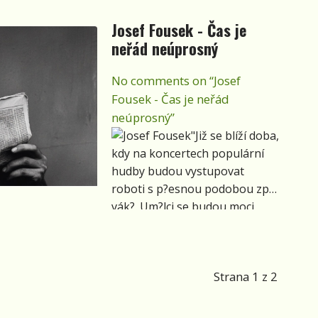
Josef Fousek - Čas je
neřád neúprosný
No comments on “Josef
Fousek - Čas je neřád
neúprosný”
"Již se blíží doba,
kdy na koncertech populární
hudby budou vystupovat
roboti s p?esnou podobou zp?
vák?. Um?lci se budou moci
sami na sebe doma dívat, jak
vypadají p?i p?ímém p?enosu."
Strana 1 z 2