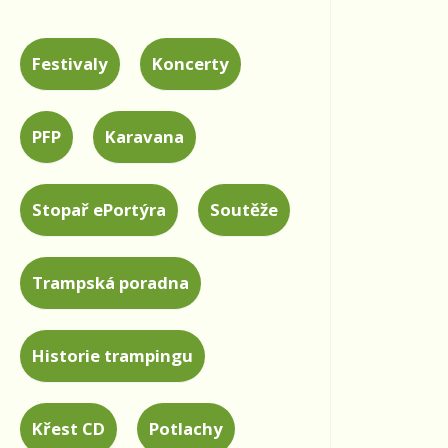
Festivaly
Koncerty
PFP
Karavana
Stopař ePortýra
Soutěže
Trampská poradna
Historie trampingu
Křest CD
Potlachy