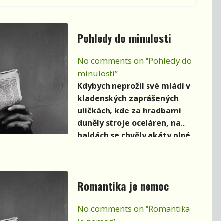
Pohledy do minulosti
No comments on “Pohledy do
minulosti”
Kdybych neprožil své mládí v
kladenských zaprášených
uličkách, kde za hradbami
duněly stroje oceláren, na
haldách se chvěly akáty plné
popílku, kde se na poličce
choulily potrhané
dobrodružné knihy a
Romantika je nemoc
omakané rodokapsy, nikdy
by nevznikly mé knihy, nikdy
No comments on “Romantika
bych nepoznal, jak chutná