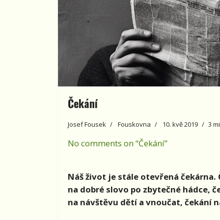
Čekání
Josef Fousek
Fouskovna
10. kvě 2019
3 m
No comments on “Čekání”
Náš život je stále otevřená čekárna
na dobré slovo po zbytečné hádce, če
na návštěvu dětí a vnoučat, čekání n