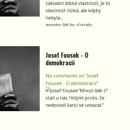
základní lidská vlastnost. Je to
vlastnost nízká, ale kdyby
nebyla
mnoho lidí by zůstalo
bezvýznamnými."
Josef Fousek - O
demokracii
No comments on “Josef
Fousek - O demokracii”
"Mnozí lidé z?
stali u nás ?istými proto, že
nedostali šanci se umazat."