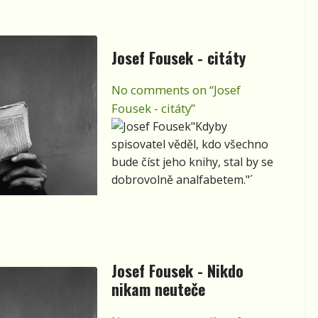
mi zdá snem. Píše se rok
dvou tisící třicátý devátý.
Jsem stár sto let.
Josef Fousek - citáty
No comments on “Josef
Fousek - citáty”
"Kdyby
spisovatel věděl, kdo všechno
bude číst jeho knihy, stal by se
dobrovolně analfabetem."´
Josef Fousek - Nikdo
nikam neuteče