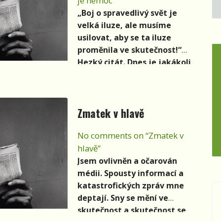
je nemoc”
periférie, jak je těžké být
odsunut na pátou kolej.
„Boj o spravedlivý svět je
velká iluze, ale musíme
usilovat, aby se ta iluze
proměnila ve skutečnost!“
Hezký citát. Dnes je jakákoli
zmínka o pravdě,
spravedlnosti, čestnosti,
poctivosti, věrnosti důvodem
Zmatek v hlavě
k pousmání. Zní staromódně
až komicky.
No comments on “Zmatek v
hlavě”
Jsem ovlivněn a očarován
médii. Spousty informací a
katastrofických zpráv mne
deptají. Sny se mění ve
skutečnost a skutečnost se