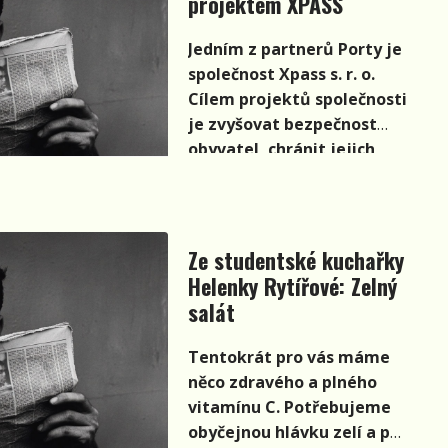
projektem XPASS
Jedním z partnerů Porty je
společnost Xpass s. r. o.
Cílem projektů společnosti
je zvyšovat bezpečnost
obyvatel, chránit jejich
zdraví a životy, podporovat
zdravé sebeuvědomění a
nenásilně šířit právní
povědomí.
Ze studentské kuchařky
Helenky Rytířové: Zelný
salát
Tentokrát pro vás máme
něco zdravého a plného
vitamínu C. Potřebujeme
obyčejnou hlávku zelí a pár