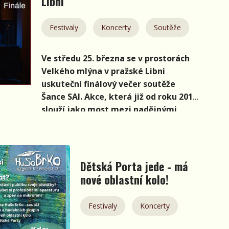
Libni
jasný vzkaz: Neváhejte a přihlaste se!
Na jejich videopozvánku se můžete
Festivaly
Koncerty
Soutěže
podívat na naší
facebookové stránce
.
Ve středu 25. března se v prostorách
Velkého mlýna v pražské Libni
uskuteční finálový večer soutěže
Šance SAI. Akce, která již od roku 2010
slouží jako most mezi nadějnými
interprety a pořadateli velkých
festivalů, nabídne desítku vybraných
projektů napříč žánry. Pro diváky z řad
odborné i laické veřejnosti je to
Dětská Porta jede - má
ideální příležitost poznat tváře, které
nové oblastní kolo!
se v létě objeví na hlavních pódiích po
celém Česku.
Festivaly
Koncerty