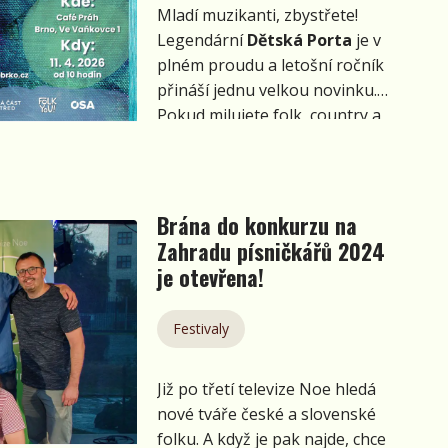
Mladí muzikanti, zbystřete!
Legendární
Dětská Porta
je v
plném proudu a letošní ročník
přináší jednu velkou novinku.
Pokud milujete folk, country a
příbuzné žánry, máte letos
ještě více příležitostí ukázat, co
ve vás je.
Brána do konkurzu na
Zahradu písničkářů 2024
je otevřena!
Festivaly
Již po třetí televize Noe hledá
nové tváře české a slovenské
folku. A když je pak najde, chce