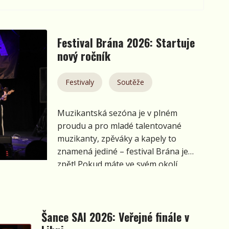
Festival Brána 2026: Startuje
nový ročník
Festivaly
Soutěže
Muzikantská sezóna je v plném
proudu a pro mladé talentované
muzikanty, zpěváky a kapely to
znamená jediné – festival Brána je
zpět! Pokud máte ve svém okolí
nadějné děti a mládež, které rády
zpívají nebo hrají a chtějí svůj talent
ukázat světu, kluci z kapely Lang und
Šance SAI 2026: Veřejné finále v
Breit , kteří vyhráli loňský ročník a
také Dětskou Portu, pro ně mají