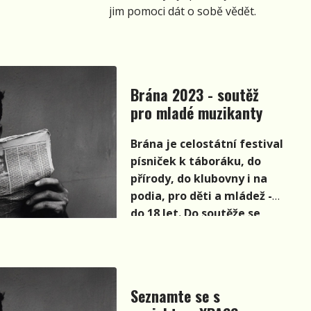
jim pomoci dát o sobě vědět.
Brána 2023 - soutěž
pro mladé muzikanty
Brána je celostátní festival
písniček k táboráku, do
přírody, do klubovny i na
podia, pro děti a mládež -
do 18 let. Do soutěže se
mohou přihlásit jak
jednotlivci, tak kapely.
Soutěž je žánrově
otevřená.
Seznamte se s