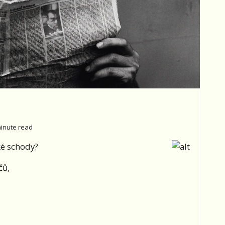
minute read
ké schody?
čů,