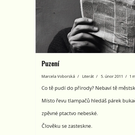
Puzení
Marcela Voborská
Literát
5. únor 2011
1 
Co tě pudí do přírody? Nebaví tě městs
Místo řevu tlampačů hledáš párek buka
zpěvné ptactvo nebeské.
Člověku se zasteskne.