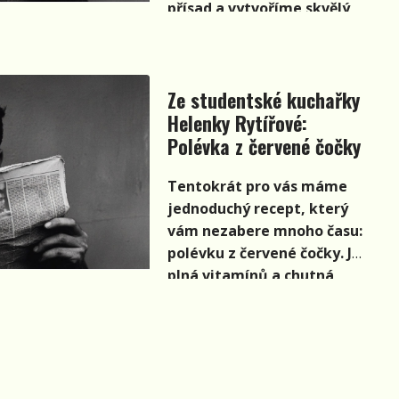
přísad a vytvoříme skvělý
zelný salát.
Ze studentské kuchařky
Helenky Rytířové:
Polévka z červené čočky
Tentokrát pro vás máme
jednoduchý recept, který
vám nezabere mnoho času:
polévku z červené čočky. Je
plná vitamínů a chutná
opravdu skvěle.