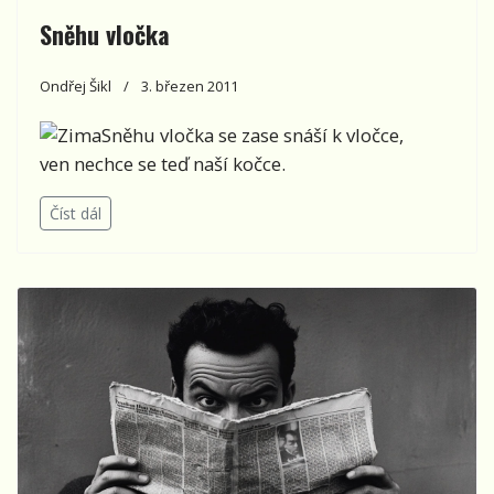
Sněhu vločka
Ondřej Šikl
3. březen 2011
Sněhu vločka se zase snáší k vločce,
ven nechce se teď naší kočce.
Číst dál