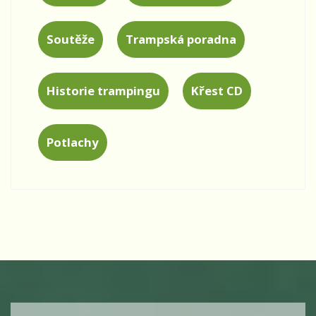
Soutěže
Trampská poradna
Historie trampingu
Křest CD
Potlachy