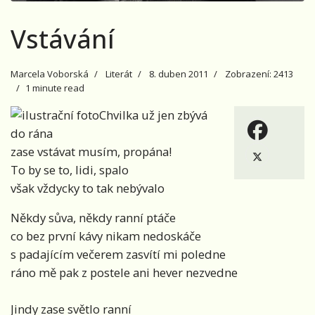
Vstávání
Marcela Voborská
Literát
8. duben 2011
Zobrazení: 2413
1 minute read
Chvilka už jen zbývá
do rána
zase vstávat musím, propána!
To by se to, lidi, spalo
však vždycky to tak nebývalo
Někdy sůva, někdy ranní ptáče
co bez první kávy nikam nedoskáče
s padajícím večerem zasvítí mi poledne
ráno mě pak z postele ani hever nezvedne
Jindy zase světlo ranní