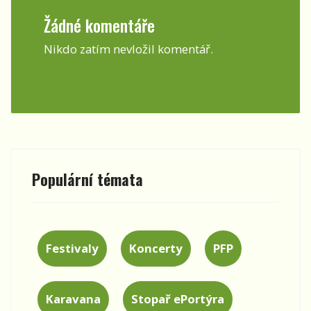
Žádné komentáře
Nikdo zatím nevložil komentář.
Populární témata
Festivaly
Koncerty
PFP
Karavana
Stopař ePortýra