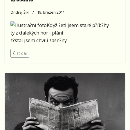
Ondřej Šikl
19. březen 2011
Když ?etl jsem staré p?íb?hy
ty z dalekých hor i plání
z?stal jsem chvíli zasn?ný
Číst dál