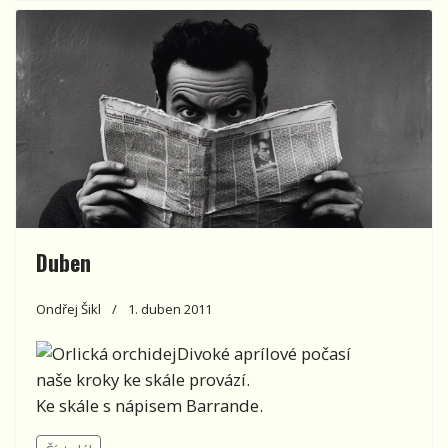
Duben
Ondřej Šikl
1. duben 2011
Divoké aprílové počasí
naše kroky ke skále provází.
Ke skále s nápisem Barrande.