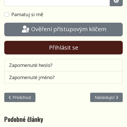
Zobra
Pamatuj si mě
Ověření přístupovým klíčem
Přihlásit se
Zapomenuté heslo?
Zapomenuté jméno?
Předchozí článek: Od posledního ohně roku
Další článek: Dub
Předchozí
Následující
Podobné články