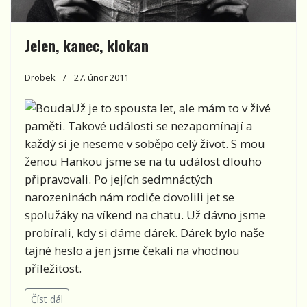
Jelen, kanec, klokan
Drobek
27. únor 2011
Už je to spousta let, ale mám to v živé
paměti. Takové události se nezapomínají a
každý si je neseme v soběpo celý život. S mou
ženou Hankou jsme se na tu událost dlouho
připravovali. Po jejích sedmnáctých
narozeninách nám rodiče dovolili jet se
spolužáky na víkend na chatu. Už dávno jsme
probírali, kdy si dáme dárek. Dárek bylo naše
tajné heslo a jen jsme čekali na vhodnou
příležitost.
Číst dál