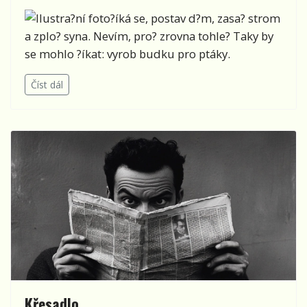
?íká se, postav d?m, zasa? strom
a zplo? syna. Nevím, pro? zrovna tohle? Taky by
se mohlo ?íkat: vyrob budku pro ptáky.
Číst dál
Křesadlo