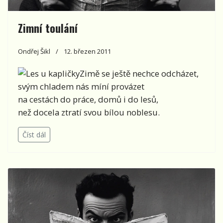
Zimní toulání
Ondřej Šikl
12. březen 2011
Zimě se ještě nechce odcházet,
svým chladem nás míní provázet
na cestách do práce, domů i do lesů,
než docela ztratí svou bílou noblesu.
Číst dál