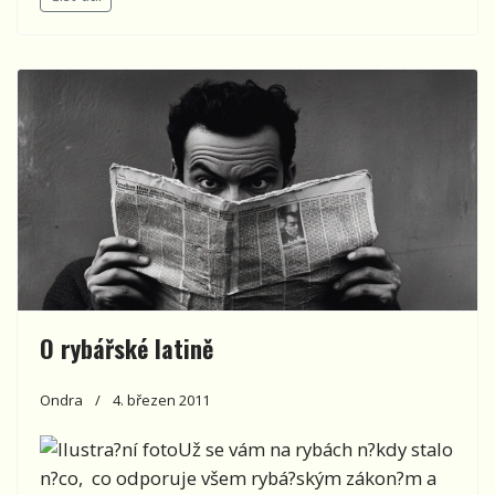
O rybářské latině
Ondra
4. březen 2011
Už se vám na rybách n?kdy stalo
n?co, co odporuje všem rybá?ským zákon?m a