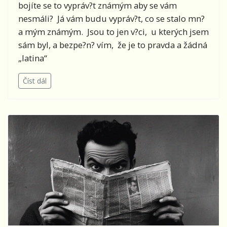
bojíte se to vypráv?t známým aby se vám
nesmáli? Já vám budu vypráv?t, co se stalo mn?
a mým známým. Jsou to jen v?ci, u kterých jsem
sám byl, a bezpe?n? vím, že je to pravda a žádná
„latina“
Číst dál