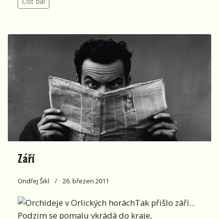
Číst dál
Září
Ondřej Šikl
26. březen 2011
Tak přišlo září...
Podzim se pomalu vkrádá do kraje,