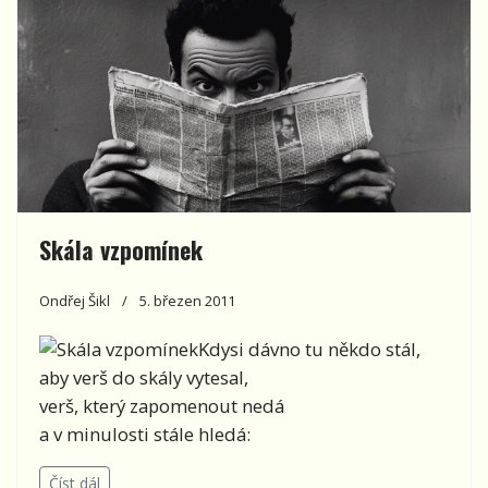
Skála vzpomínek
Ondřej Šikl
5. březen 2011
Kdysi dávno tu někdo stál,
aby verš do skály vytesal,
verš, který zapomenout nedá
a v minulosti stále hledá:
Číst dál