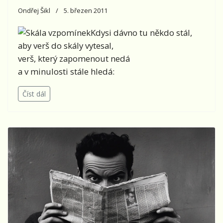
Ondřej Šikl
5. březen 2011
Kdysi dávno tu někdo stál,
aby verš do skály vytesal,
verš, který zapomenout nedá
a v minulosti stále hledá:
Číst dál