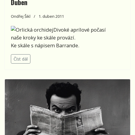
Duben
Ondřej Šikl
1. duben 2011
Divoké aprílové počasí
naše kroky ke skále provází.
Ke skále s nápisem Barrande.
Číst dál