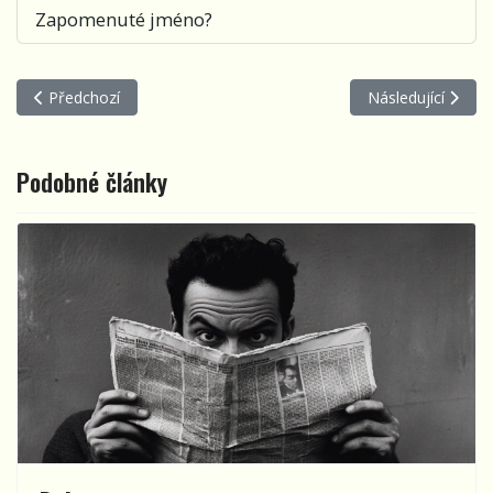
Zapomenuté jméno?
Předchozí článek: Brzy
Další článek: Vstá
Předchozí
Následující
Podobné články