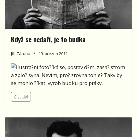
Když se nedaří, je to budka
Jiljí Záruba
19. březen 2011
?íká se, postav d?m, zasa? strom
a zplo? syna. Nevím, pro? zrovna tohle? Taky by
se mohlo ?íkat: vyrob budku pro ptáky.
Číst dál