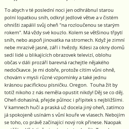
To abych v té poslední noci jen odhrábnul starou
polní lopatkou sníh, odkryl jedlové větve a v čistém
ohništi zapálil svůj oheň "na rozloučenou se starým
rokem". Má vždy své kouzlo. Kolem se většinou třpytí
sníh, nebo aspoň jinovatka na stromech. Když je zimní
nebe mrazivě jasné, září i hvězdy. Kdesi za okny domů
sedí lidé u blikajících obrazovek televizí, oblohu
občas v dáli prozáří barevná rachejtle nějakého
nedočkavce. Je mi dobře, protože cítím vůni ohně,
chovám v mysli různé vzpomínky a také jednu
krásnou pacifickou písničku. Oregon. Touha žít by
totiž nikoho z nás neměla opustit nikdy! Děj se co děj.
Oheň dohasíná, přejde půlnoc i přípitek s nejbližšími.
V kamnech hučí a praská už docela jiný oheň, zatímco
já spokojeně usínám s vůní kouře ve vlasech. Nebojím
se toho, co právě začínající nový rok přinese. Naopak