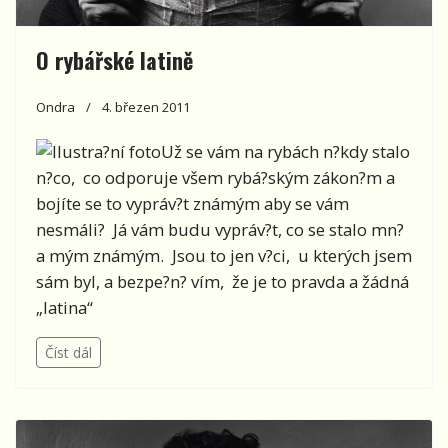
O rybářské latině
Ondra
4. březen 2011
Už se vám na rybách n?kdy stalo
n?co, co odporuje všem rybá?ským zákon?m a
bojíte se to vypráv?t známým aby se vám
nesmáli? Já vám budu vypráv?t, co se stalo mn?
a mým známým. Jsou to jen v?ci, u kterých jsem
sám byl, a bezpe?n? vím, že je to pravda a žádná
„latina“
Číst dál