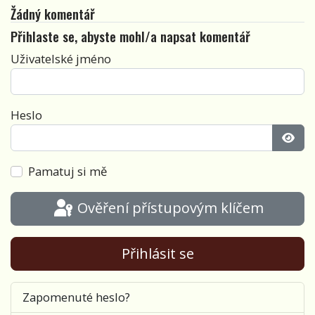
Žádný komentář
Přihlaste se, abyste mohl/a napsat komentář
Uživatelské jméno
Heslo
Zobra
Pamatuj si mě
Ověření přístupovým klíčem
Přihlásit se
Zapomenuté heslo?