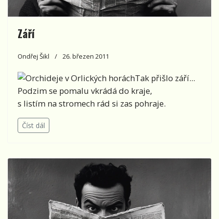
Září
Ondřej Šikl
26. březen 2011
Tak přišlo září...
Podzim se pomalu vkrádá do kraje,
s listím na stromech rád si zas pohraje.
Číst dál