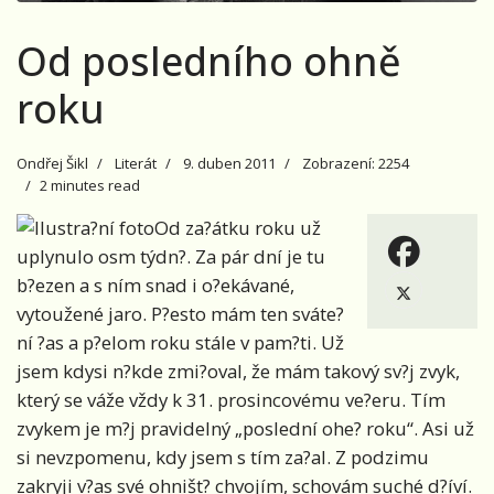
Od posledního ohně
roku
Ondřej Šikl
Literát
9. duben 2011
Zobrazení: 2254
2 minutes read
Od za?átku roku už
uplynulo osm týdn?. Za pár dní je tu
b?ezen a s ním snad i o?ekávané,
vytoužené jaro. P?esto mám ten sváte?
ní ?as a p?elom roku stále v pam?ti. Už
jsem kdysi n?kde zmi?oval, že mám takový sv?j zvyk,
který se váže vždy k 31. prosincovému ve?eru. Tím
zvykem je m?j pravidelný „poslední ohe? roku“. Asi už
si nevzpomenu, kdy jsem s tím za?al. Z podzimu
zakryji v?as své ohništ? chvojím, schovám suché d?íví.