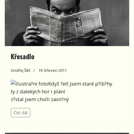
Křesadlo
Ondřej Šikl
19. březen 2011
Když ?etl jsem staré p?íb?hy
ty z dalekých hor i plání
z?stal jsem chvíli zasn?ný
Číst dál