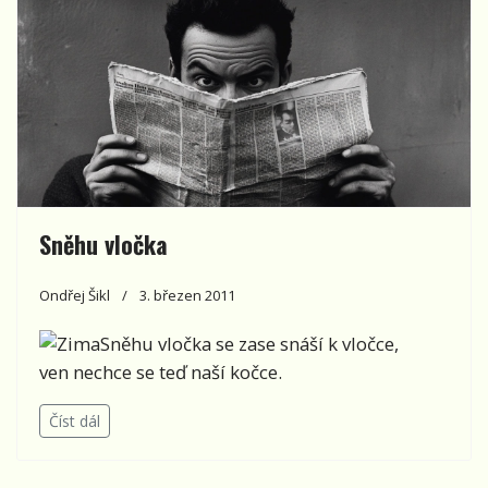
Sněhu vločka
Ondřej Šikl
3. březen 2011
Sněhu vločka se zase snáší k vločce,
ven nechce se teď naší kočce.
Číst dál