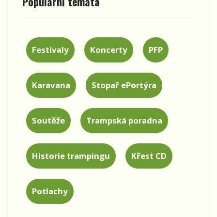
Populární témata
Festivaly
Koncerty
PFP
Karavana
Stopař ePortýra
Soutěže
Trampská poradna
Historie trampingu
Křest CD
Potlachy