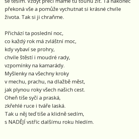
se těším. Vždyť přeci máme tu touhu žít. Ta nakonec
překoná vše a pomůže vychutnat si krásné chvíle
života. Tak si ji chraňme.
Přichází ta poslední noc,
co každý rok má zvláštní moc,
kdy vybaví se prohry,
chvíle štěstí i moudré rady,
vzpomínky na kamarády.
Myšlenky na všechny kroky
v mechu, prachu, na dlažbě měst,
jak plynou roky všech našich cest.
Oheň tiše syčí a praská,
zkřehlé ruce i tváře laská.
Tak u něj teď tiše a klidně sedím,
s NADĚJÍ vstříc dalšímu roku hledím.