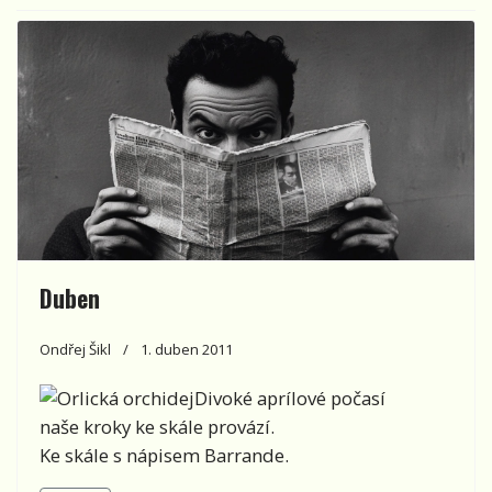
Duben
Ondřej Šikl
1. duben 2011
Divoké aprílové počasí
naše kroky ke skále provází.
Ke skále s nápisem Barrande.