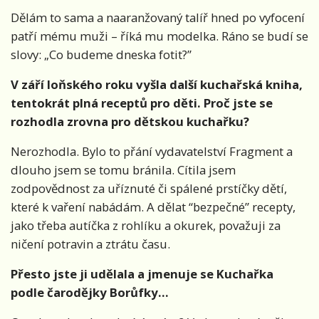
Dělám to sama a naaranžovaný talíř hned po vyfocení
patří mému muži – říká mu modelka. Ráno se budí se
slovy: „Co budeme dneska fotit?”
V září loňského roku vyšla další kuchařská kniha,
tentokrát plná receptů pro děti. Proč jste se
rozhodla zrovna pro dětskou kuchařku?
Nerozhodla. Bylo to přání vydavatelství Fragment a
dlouho jsem se tomu bránila. Cítila jsem
zodpovědnost za uříznuté či spálené prstíčky dětí,
které k vaření nabádám. A dělat “bezpečné” recepty,
jako třeba autíčka z rohlíku a okurek, považuji za
ničení potravin a ztrátu času.
Přesto jste ji udělala a jmenuje se Kuchařka
podle čarodějky Borůfky…