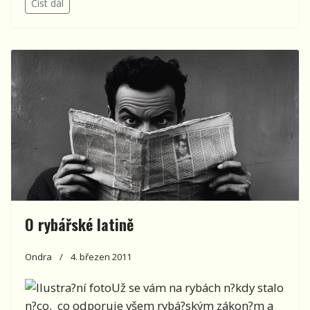
Číst dál
O rybářské latině
Ondra
4. březen 2011
Už se vám na rybách n?kdy stalo
n?co, co odporuje všem rybá?ským zákon?m a