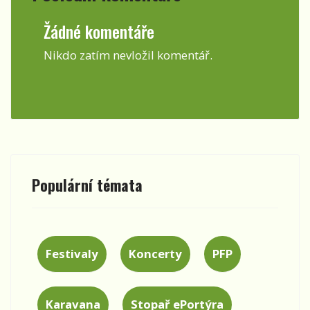
Žádné komentáře
Nikdo zatím nevložil komentář.
Populární témata
Festivaly
Koncerty
PFP
Karavana
Stopař ePortýra