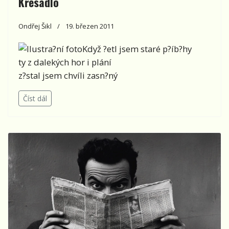
Křesadlo
Ondřej Šikl
19. březen 2011
Když ?etl jsem staré p?íb?hy
ty z dalekých hor i plání
z?stal jsem chvíli zasn?ný
Číst dál