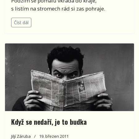
Podzim se pomalu vkrádá do kraje,
s listím na stromech rád si zas pohraje.
Číst dál
Když se nedaří, je to budka
Jiljí Záruba
19. březen 2011