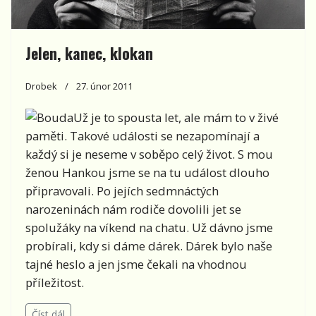
Jelen, kanec, klokan
Drobek
27. únor 2011
Už je to spousta let, ale mám to v živé
paměti. Takové události se nezapomínají a
každý si je neseme v soběpo celý život. S mou
ženou Hankou jsme se na tu událost dlouho
připravovali. Po jejích sedmnáctých
narozeninách nám rodiče dovolili jet se
spolužáky na víkend na chatu. Už dávno jsme
probírali, kdy si dáme dárek. Dárek bylo naše
tajné heslo a jen jsme čekali na vhodnou
příležitost.
Číst dál