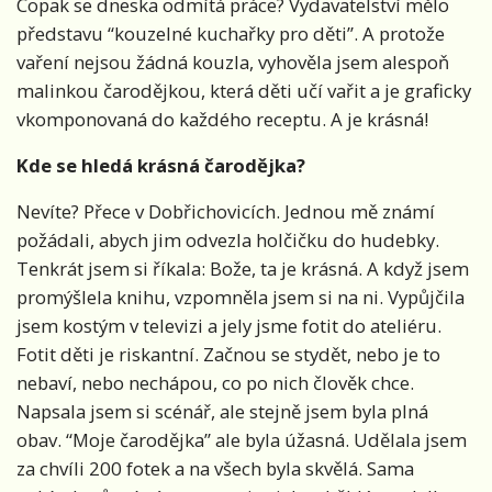
Copak se dneska odmítá práce? Vydavatelství mělo
představu “kouzelné kuchařky pro děti”. A protože
vaření nejsou žádná kouzla, vyhověla jsem alespoň
malinkou čarodějkou, která děti učí vařit a je graficky
vkomponovaná do každého receptu. A je krásná!
Kde se hledá krásná čarodějka?
Nevíte? Přece v Dobřichovicích. Jednou mě známí
požádali, abych jim odvezla holčičku do hudebky.
Tenkrát jsem si říkala: Bože, ta je krásná. A když jsem
promýšlela knihu, vzpomněla jsem si na ni. Vypůjčila
jsem kostým v televizi a jely jsme fotit do ateliéru.
Fotit děti je riskantní. Začnou se stydět, nebo je to
nebaví, nebo nechápou, co po nich člověk chce.
Napsala jsem si scénář, ale stejně jsem byla plná
obav. “Moje čarodějka” ale byla úžasná. Udělala jsem
za chvíli 200 fotek a na všech byla skvělá. Sama