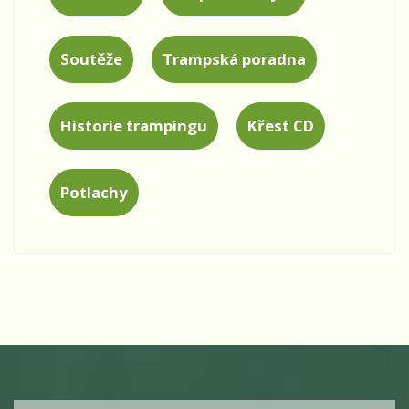
Soutěže
Trampská poradna
Historie trampingu
Křest CD
Potlachy