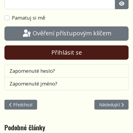
Zobra
Pamatuj si mě
Ověření přístupovým klíčem
Přihlásit se
Zapomenuté heslo?
Zapomenuté jméno?
Předchozí článek: Září
Další článek: Když
Předchozí
Následující
Podobné články