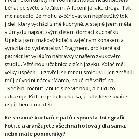
běhat po světě s foťákem. A focení je jako droga. Tak
mě napadlo, že mohu zvěčňovat ten nepřetržitý tok
jídel, který vychází z mé kuchyně. A stejně jsem měla
v úmyslu napsat svým dětem domácí kuchařku.
Upekla jsem makový koláč s vaječným koňakem a
vyrazila do vydavatelství Fragment, pro které asi
patnáct let vyrábím nahrávky v našem zvukovém
studiu. Většinou učebnice cizích jazyků. Koláč měl
velký úspěch – uzavřeli se mnou smlouvu. Jen změnili
můj původní název “Mámo, nauč mě vařit” na
“Nedělní menu”. Zní to sice víc nóbl, ale lidi to
odrazuje. Přitom je to kuchařka, podle které uvaří s
úspěchem i mé děti.
Ke správné kuchařce patří i spousta fotografií.
Fotíte a aranžujete všechna hotová jídla sama,
nebo máte pomocníky?