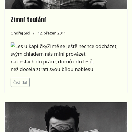
Zimní toulání
Ondřej Šikl
12. březen 2011
Zimě se ještě nechce odcházet,
svým chladem nás míní provázet
na cestách do práce, domů i do lesů,
než docela ztratí svou bílou noblesu.
Číst dál