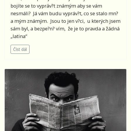
bojíte se to vypráv?t známým aby se vám
nesmáli? Já vám budu vypráv?t, co se stalo mn?
a mým známým. Jsou to jen v?ci, u kterých jsem
sám byl, a bezpe?n? vím, že je to pravda a žádná
„latina“
Číst dál