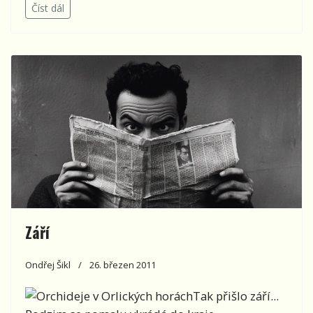
Číst dál
Září
Ondřej Šikl
26. březen 2011
Tak přišlo září...