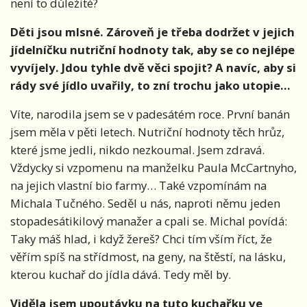
není to důležité?
Děti jsou mlsné. Zároveň je třeba dodržet v jejich
jídelníčku nutriční hodnoty tak, aby se co nejlépe
vyvíjely. Jdou tyhle dvě věci spojit? A navíc, aby si
rády své jídlo uvařily, to zní trochu jako utopie…
Víte, narodila jsem se v padesátém roce. První banán
jsem měla v pěti letech. Nutriční hodnoty těch hrůz,
které jsme jedli, nikdo nezkoumal. Jsem zdravá.
Vždycky si vzpomenu na manželku Paula McCartnyho,
na jejich vlastní bio farmy… Také vzpomínám na
Michala Tučného. Seděl u nás, naproti němu jeden
stopadesátikilový manažer a cpali se. Michal povídá:
Taky máš hlad, i když žereš? Chci tím vším říct, že
věřím spíš na střídmost, na geny, na štěstí, na lásku,
kterou kuchař do jídla dává. Tedy měl by.
Viděla jsem upoutávku na tuto kuchařku ve