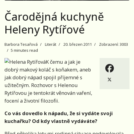
Čarodějná kuchyně
Heleny Rytířové
Barbora Tesařová
Literát
20. březen 2011
Zobrazení: 3003
5 minutes read
K čemu a jak je
dobrý makový koláč s koňakem, aneb
jak dobrý nápad spojil příjemné s
užitečným. Rozhovor s Helenou
Rytířovou je tentokrát věnován vaření,
focení a životní filozofii.
Co vás dovedlo k nápadu, že si vydáte svoji
kuchařku? Od kdy vlastně vydáváte?
Před několika lety mi rodinná situace nedovolovala