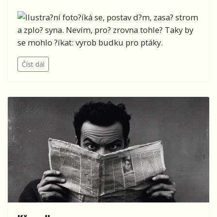
?íká se, postav d?m, zasa? strom
a zplo? syna. Nevím, pro? zrovna tohle? Taky by
se mohlo ?íkat: vyrob budku pro ptáky.
Číst dál