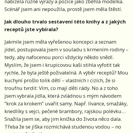
nabízela různé výrazy a pozice jako zběhlá modelka.
Scénář jsem ani nepoužila, prostě jsem měla štěstí.
Jak dlouho trvalo sestavení této knihy a z jakých
receptů jste vybírala?
Jakmile jsem měla vyřešenou koncepci a seznam
jídel, postupovala jsem v souladu s krmením rodiny –
tedy, aby nafocenou porci vždycky někdo snědl.
Myslím, že jsem i krupicovou kaši stihla vyfotit tak
rychle, že byla ještě poživatelná. A výběr receptů? Mou
kuchyní prošlo tolik dětí – vlastních i cizích, že si
troufnu tvrdit: Vím, co mají děti rády. No a z toho
jsem vybrala jídla, která zvládnou s mým návodem
“krok za krokem” uvařit samy. Např. lívance, smažáky,
knedlíky s vejci, pečené brambory, rajskou polévku…
Snažila jsem se, aby jim knížka do života něco dala.
Třeba že se jíška rozmíchává studenou vodou – no