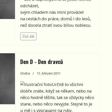
odcházet,
svým chladem nás míní provázet
na cestách do práce, domů i do lesů,
než docela ztratí svou bílou noblesu.
Číst dál
Den D - Den dravců
Ondra
11. březen 2011
Určitě to všichni
dobře znáte, když se někam, nebo na
něco hodně těšíte, tak se vždycky něco
stane, nebo něco nevyjde. Stejné to je
u mě i s výpravami na ryby.