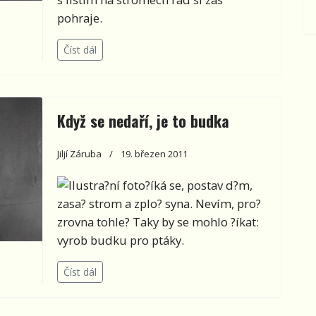
pohraje.
Číst dál
Když se nedaří, je to budka
Jiljí Záruba
19. březen 2011
?íká se, postav d?m,
zasa? strom a zplo? syna. Nevím, pro?
zrovna tohle? Taky by se mohlo ?íkat:
vyrob budku pro ptáky.
Číst dál