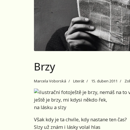
Brzy
Marcela Voborská
Literát
15. duben 2011
Zo
Ještě je brzy, nemáš na to 
ještě je brzy, mi kdysi někdo řek,
na lásku a slzy
Však kdy je ta chvíle, kdy nastane ten čas?
Slzy už znám i lásky volal hlas