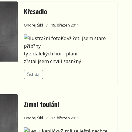
Křesadlo
Ondřej Šikl
19. březen 2011
Když ?etl jsem staré
p?íb?hy
ty z dalekých hor i plání
z?stal jsem chvíli zasn?ný
Číst dál
Zimní toulání
Ondřej Šikl
12. březen 2011
Zimě se ještě nechce