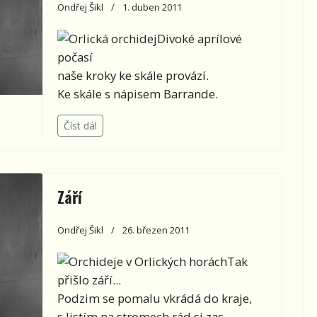
Ondřej Šikl
1. duben 2011
Divoké aprílové
počasí
naše kroky ke skále provází.
Ke skále s nápisem Barrande.
Číst dál
Září
Ondřej Šikl
26. březen 2011
Tak
přišlo září...
Podzim se pomalu vkrádá do kraje,
s listím na stromech rád si zas