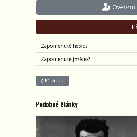
Ověření
Př
Zapomenuté heslo?
Zapomenuté jméno?
Předchozí článek: Návraty
Předchozí
Podobné články