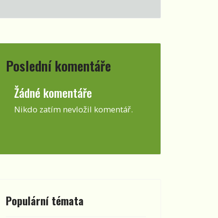
Poslední komentáře
Žádné komentáře
Nikdo zatím nevložil komentář.
dního ohně roku
Populární témata