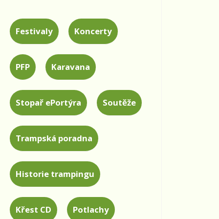
Festivaly
Koncerty
PFP
Karavana
Stopař ePortýra
Soutěže
Trampská poradna
Historie trampingu
Křest CD
Potlachy