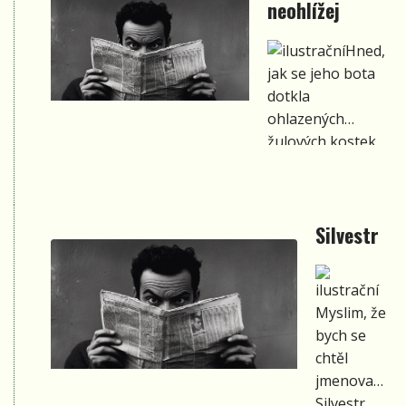
neohlížej
Hned,
jak se jeho bota
dotkla
ohlazených
žulových kostek
oválné návsi,
přepadl ho zase
ten neodbytný,
Silvestr
vtíravý a ne právě
příjemný pocit.
Ta směsice
očekávání,
Myslim, že
nedefinovatelné
bych se
výzvy a
chtěl
všudypřítomného
jmenovat
přikrčeného
Silvestr.