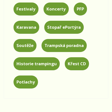
Festivaly
Koncerty
PFP
Karavana
Stopař ePortýra
Soutěže
Trampská poradna
Historie trampingu
Křest CD
Potlachy