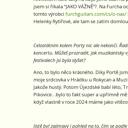
jsem si říkala “JAKO VÁŽNĚ”?. Na Furcha o
tomto výrobci
furchguitars.com/cs/o-nas/
Helenky Rytířové, ale tam se zatím domlo
Celostátním kolem Porty nic ale nekončí. Řada
koncertu. Můžeš prozradit, jak muzikantsky v
festivalech jsi byla slyšet?
Ano, to bylo něco krásného. Díky Portě jsme
moje srdcovka v Hrádku u Rokycan a Muzi
Jakože hustý. Potom Újezdské babí léto, 
Pikovice…bylo to fakt super a upřímně mě m
když vlastně v roce 2024 máme jako vítězov
Jistě byl zajímavý i pohled na to, čím se podle