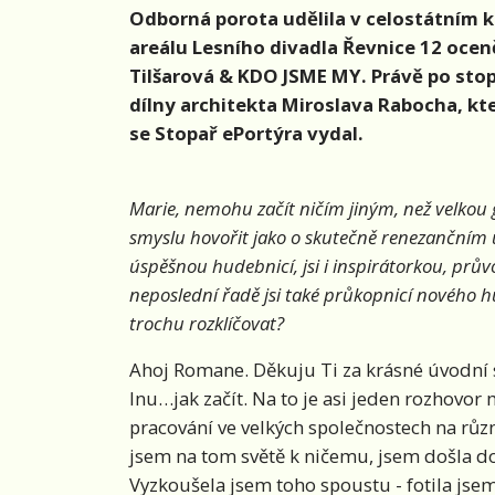
Odborná porota udělila v celostátním k
areálu Lesního divadla Řevnice 12 oceně
Tilšarová & KDO JSME MY. Právě po stopá
dílny architekta Miroslava Rabocha, kter
se Stopař ePortýra vydal.
Marie, nemohu začít ničím jiným, než velkou 
smyslu hovořit jako o skutečně renezančním u
úspěšnou hudebnicí, jsi i inspirátorkou, prů
neposlední řadě jsi také průkopnicí nového
trochu rozklíčovat?
Ahoj Romane. Děkuju Ti za krásné úvodní s
Inu…jak začít. Na to je asi jeden rozhovor
pracování ve velkých společnostech na různ
jsem na tom světě k ničemu, jsem došla do
Vyzkoušela jsem toho spoustu - fotila jse