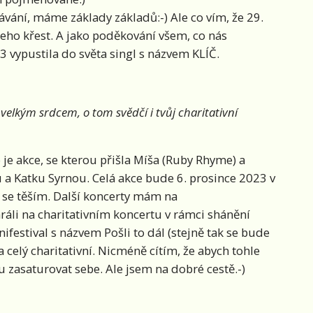
ávání, máme základy základů:-) Ale co vím, že 29.
ho křest. A jako poděkování všem, co nás
3 vypustila do světa singl s názvem KLÍČ.
 velkým srdcem, o tom svědčí i tvůj charitativní
 je akce, se kterou přišla Míša (Ruby Rhyme) a
 a Katku Syrnou. Celá akce bude 6. prosince 2023 v
 se těším. Další koncerty mám na
ráli na charitativním koncertu v rámci shánění
ifestival s názvem Pošli to dál (stejně tak se bude
 celý charitativní. Nicméně cítím, že abych tohle
u zasaturovat sebe. Ale jsem na dobré cestě.-)