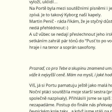
vyloží, uklidí…
Na Portě byla mezi soutěžními písněmi i je
zpívá. Je to takový Kyborg naší kapely.
Martin Penič - ráda říkám, že je styčný dů
nedá přehlédnout:-)
A už vůbec se nedají přeslechnout jeho irs
setkáním zahrál pár tónů do “Pusť to po v
hraje i na tenor a soprán saxofony.
Prozraď, co pro Tebe a skupinu znamená umístě
váže k nejvyšší ceně. Mám na mysli, i jaké ho
Víš, já si Portu pamatuju ještě jako malá h
Noční ptáci soutěžila moje starší sestra (
společně nazpívaly). Přihlásili jsme se spíš
nezapadáme. Postup do finále nás překvapi
řevnickém kole taky…a když jsme stáli na p