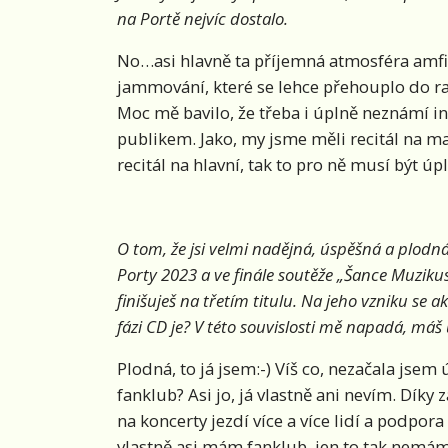
na Portě nejvíc dostalo.
No…asi hlavně ta příjemná atmosféra amfit
jammování, které se lehce přehouplo do 
Moc mě bavilo, že třeba i úplně neznámí i
publikem. Jako, my jsme měli recitál na malé
recitál na hlavní, tak to pro ně musí být úp
O tom, že jsi velmi nadějná, úspěšná a plodná
Porty 2023 a ve finále soutěže „Šance Muzikus“
finišuješ na třetím titulu. Na jeho vzniku se ak
fázi CD je? V této souvislosti mě napadá, máš 
Plodná, to já jsem:-) Víš co, nezačala jsem
fanklub? Asi jo, já vlastně ani nevím. Díky
na koncerty jezdí více a více lidí a podpo
vlastně asi mám fanklub, jen to tak nemá