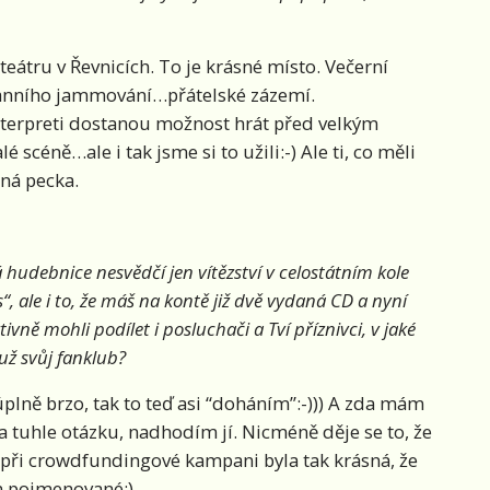
eátru v Řevnicích. To je krásné místo. Večerní
ranního jammování…přátelské zázemí.
nterpreti dostanou možnost hrát před velkým
 scéně…ale i tak jsme si to užili:-) Ale ti, co měli
lná pecka.
 hudebnice nesvědčí jen vítězství v celostátním kole
, ale i to, že máš na kontě již dvě vydaná CD a nyní
tivně mohli podílet i posluchači a Tví příznivci, v jaké
už svůj fanklub?
 úplně brzo, tak to teď asi “doháním”:-))) A zda mám
 za tuhle otázku, nadhodím jí. Nicméně děje se to, že
ra při crowdfundingové kampani byla tak krásná, že
m pojmenované:)