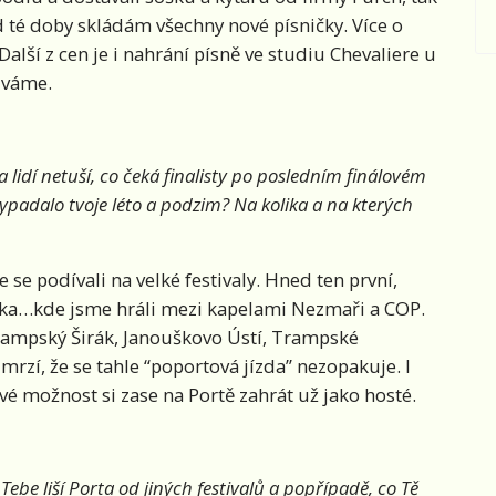
d té doby skládám všechny nové písničky. Více o
Další z cen je i nahrání písně ve studiu Chevaliere u
uváme.
 lidí netuší, co čeká finalisty po posledním finálovém
ypadalo tvoje léto a podzim? Na kolika a na kterých
 se podívali na velké festivaly. Hned ten první,
ka…kde jsme hráli mezi kapelami Nezmaři a COP.
Trampský Širák, Janouškovo Ústí, Trampské
rzí, že se tahle “poportová jízda” nezopakuje. I
é možnost si zase na Portě zahrát už jako hosté.
 Tebe liší Porta od jiných festivalů a popřípadě, co Tě