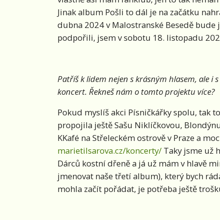
Jinak album Pošli to dál je na začátku nahr
dubna 2024 v Malostranské Besedě bude je
podpořili, jsem v sobotu 18. listopadu 202
Patříš k lidem nejen s krásným hlasem, ale i s
koncert. Řekneš nám o tomto projektu více?
Pokud myslíš akci Písničkářky spolu, tak to
propojila ještě Sašu Niklíčkovou, Blondýnu
KKafé na Střeleckém ostrově v Praze a moc
marietilsarova.cz/koncerty/
Taky jsme už h
Dárců kostní dřeně a já už mám v hlavě min
jmenovat naše třetí album), který bych ráda
mohla začít pořádat, je potřeba ještě trošk