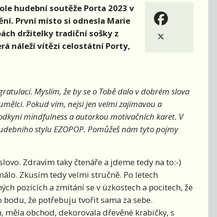
ole hudební soutěže Porta 2023 v
ní. První místo si odnesla Marie
ch držitelky tradiční sošky z
á náleží vítězi celostátní Porty,
gratulací. Myslím, že by se o Tobě dalo v dobrém slova
mělci. Pokud vím, nejsi jen velmi zajímavou a
vodkyní mindfulness a autorkou motivačních karet. V
 hudebního stylu EZOPOP. Pomůžeš nám tyto pojmy
lovo. Zdravím taky čtenáře a jdeme tedy na to:-)
 málo. Zkusím tedy velmi stručně. Po letech
ých pozicích a zmítání se v úzkostech a pocitech, že
 bodu, že potřebuju tvořit sama za sebe.
m, měla obchod, dekorovala dřevěné krabičky, s