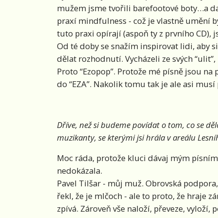
mužem jsme tvořili barefootové boty…a dalš
praxí mindfulness - což je vlastně umění b
tuto praxi opírají (aspoň ty z prvního CD),
Od té doby se snažím inspirovat lidi, aby si
dělat rozhodnutí. Vycházeli ze svých “ulit
Proto “Ezopop”. Protože mé písně jsou na p
do “EZA”. Nakolik tomu tak je ale asi mus
Dříve, než si budeme povídat o tom, co se dě
muzikanty, se kterými jsi hrála v areálu Lesní
Moc ráda, protože kluci dávaj mým písním 
nedokázala.
Pavel Tilšar - můj muž. Obrovská podpora,
řekl, že je mlčoch - ale to proto, že hraje
zpívá. Zároveň vše naloží, převeze, vyloží, p