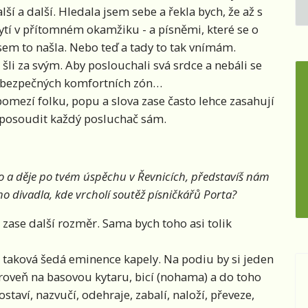
í a další. Hledala jsem sebe a řekla bych, že až s
ytí v přítomném okamžiku - a písněmi, které se o
 jsem to našla. Nebo teď a tady to tak vnímám.
 šli za svým. Aby poslouchali svá srdce a nebáli se
”, bezpečných komfortních zón…
omezí folku, popu a slova zase často lehce zasahují
í posoudit každý posluchač sám.
lo a děje po tvém úspěchu v Řevnicích, představíš nám
ho divadla, kde vrcholí soutěž písničkářů Porta?
zase další rozměr. Sama bych toho asi tolik
 taková šedá eminence kapely. Na podiu by si jeden
 zároveň na basovou kytaru, bicí (nohama) a do toho
ostaví, nazvučí, odehraje, zabalí, naloží, převeze,