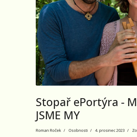
Stopař ePortýra - 
JSME MY
Roman Roček
Osobnosti
4. prosinec 2023
Zo