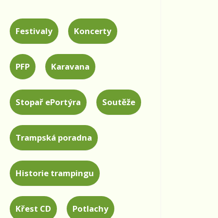
Festivaly
Koncerty
PFP
Karavana
Stopař ePortýra
Soutěže
Trampská poradna
Historie trampingu
Křest CD
Potlachy