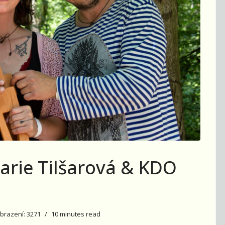
Marie Tilšarová & KDO
brazení: 3271
10 minutes read