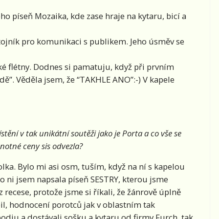
ho píseň Mozaika, kde zase hraje na kytaru, bicí a
stojník pro komunikaci s publikem. Jeho úsměv se
ké flétny. Dodnes si pamatuju, když při prvním
odě”. Věděla jsem, že “TAKHLE ANO”:-) V kapele
ní v tak unikátní soutěži jako je Porta a co vše se
dnotné ceny sis odvezla?
olka. Bylo mi asi osm, tuším, když na ní s kapelou
pro ni jsem napsala píseň SESTRY, kterou jsme
 z recese, protože jsme si říkali, že žánrově úplně
l, hodnocení porotců jak v oblastním tak
odiu a dostávali sošku a kytaru od firmy Furch, tak