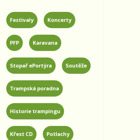
Festivaly
Koncerty
PFP
Karavana
Stopař ePortýra
Soutěže
Trampská poradna
Historie trampingu
Křest CD
Potlachy