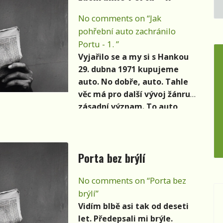
No comments on “Jak
pohřební auto zachránilo
Portu - 1. ”
Vyjařilo se a my si s Hankou
29. dubna 1971 kupujeme
auto. No dobře, auto. Tahle
věc má pro další vývoj žánru
zásadní význam. To auto
není ledasjaké. Jednak je
naše první a jednak je to
pohřebák. Fakt. Sice už
Porta bez brýlí
ztratil havraní glanc, ale
černá stále viditelně prosvítá
No comments on “Porta bez
pod štětečky a dřívky
brýlí”
opravovaným novým lakem.
Vidím blbě asi tak od deseti
let. Předepsali mi brýle.