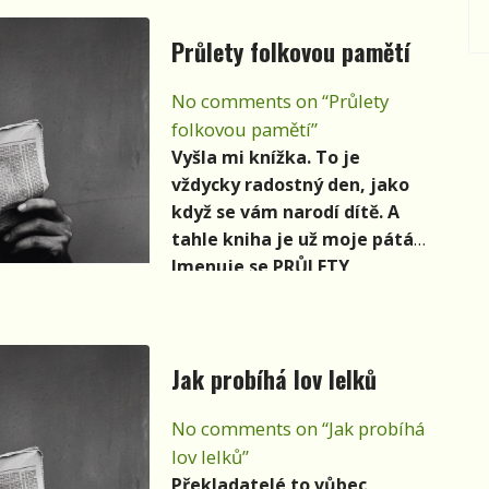
dalších příbuzných žánrů)
Průlety folkovou pamětí
scény doma i ve světě. Na
první číslo vyšel rok 1988.
No comments on “Průlety
folkovou pamětí”
Vyšla mi knížka. To je
vždycky radostný den, jako
když se vám narodí dítě. A
tahle kniha je už moje pátá.
Jmenuje se PRŮLETY
FOLKOVOU PAMĚTÍ a je to
takový běh čtyřmi
desetiletími příběhů a
Jak probíhá lov lelků
událostí, kdy jsem s muzikou
žil a pro folk, country a
No comments on “Jak probíhá
trampské songy usilovně
lov lelků”
pracoval.
Překladatelé to vůbec