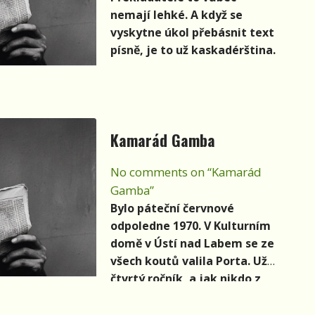
nemají lehké. A když se
vyskytne úkol přebásnit text
písně, je to už kaskadérština.
Kamarád Gamba
No comments on “Kamarád
Gamba”
Bylo páteční červnové
odpoledne 1970. V Kulturním
domě v Ústí nad Labem se ze
všech koutů valila Porta. Už
čtvrtý ročník, a jak nikdo z
nás tehdy netušil, taky
poslední. Přilehlá restaurace