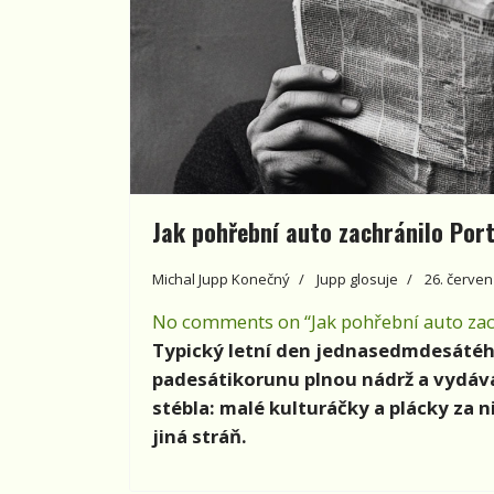
Jak pohřební auto zachránilo Port
Michal Jupp Konečný
Jupp glosuje
26. červen
No comments on “Jak pohřební auto zachr
Typický letní den jednasedmdesátéh
padesátikorunu plnou nádrž a vydává
stébla: malé kulturáčky a plácky za n
jiná stráň.