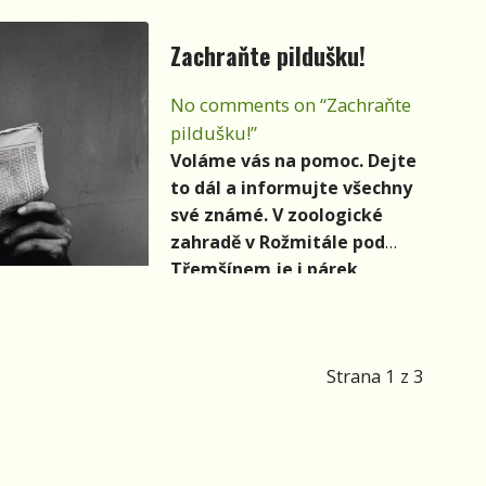
byla plná kamarádů
Zachraňte pildušku!
muzikantů, trampských
osobností i svérázných
No comments on “Zachraňte
týpků.
pildušku!”
Voláme vás na pomoc. Dejte
to dál a informujte všechny
své známé. V zoologické
zahradě v Rožmitále pod
Třemšínem je i párek
pildušek kamerunských.
Živoří tam v otřesných
podmínkách.
Strana 1 z 3