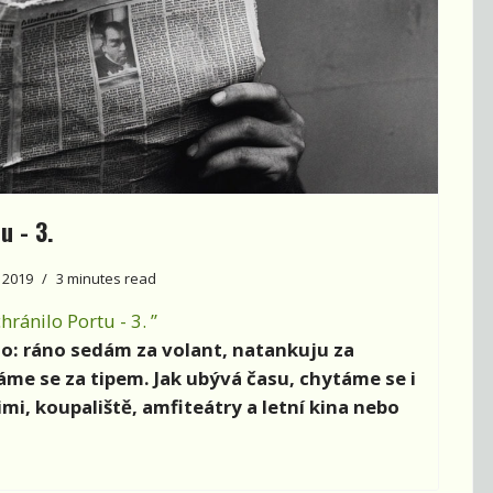
u - 3.
 2019
3 minutes read
ánilo Portu - 3. ”
o: ráno sedám za volant, natankuju za
me se za tipem. Jak ubývá času, chytáme se i
imi, koupaliště, amfiteátry a letní kina nebo