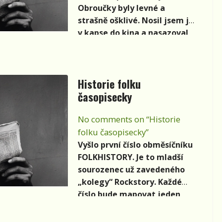
Obroučky byly levné a
strašně ošklivé. Nosil jsem je
v kapse do kina a nasazoval
si je, až když se zhaslo. V kině
to jinak nešlo, většina filmů
byla s titulky, dokonce i ty
Historie folku
ruské.
časopisecky
No comments on “Historie
folku časopisecky”
Vyšlo první číslo obměsíčníku
FOLKHISTORY. Je to mladší
sourozenec už zavedeného
„kolegy“ Rockstory. Každé
číslo bude mapovat jeden
rok historie folkové (a
samozřejmě také country a