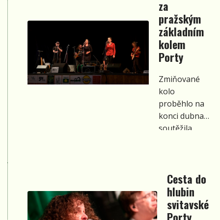
za
soutěži je
pražským
možné
posílat
základním
hlasy
kolem
jednotlivým
Porty
písničkám
finalistů
Zmiňované
letošní
kolo
Porty a
proběhlo na
výsledek
konci dubna a
bude
soutěžila
oznámen
v něm
v neděli
čtrnáctka
29.6. při
soutěžících,
vyhlašování
Cesta do
postoupivších
cen 59.
hlubin
z dvou
ročníku
předkol.
svitavské
Porty 2025.
Pouze
Porty