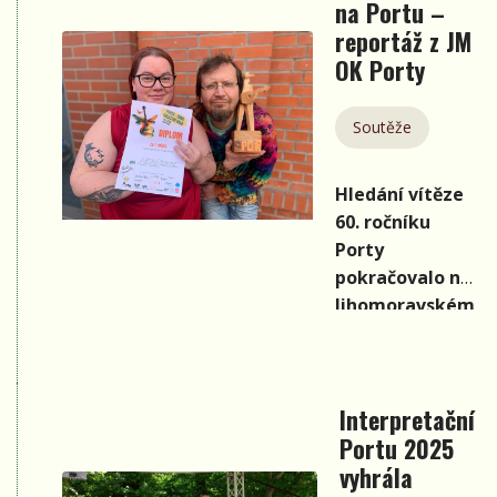
na Portu –
sobota
reportáž z JM
nesla v
poklidném
OK Porty
folkovém
duchu.
Soutěže
Koncem
minulého
Hledání vítěze
roku bylo
60. ročníku
spuštěno
Porty
přihlašování
pokračovalo na
do
Jihomoravském
oblastních
oblastní kole,
kol, kterých
které se
je po
uskutečnilo
republice
Interpretační
21.4. v
celkem
Portu 2025
brněnském
třináct.
Café Práh.
vyhrála