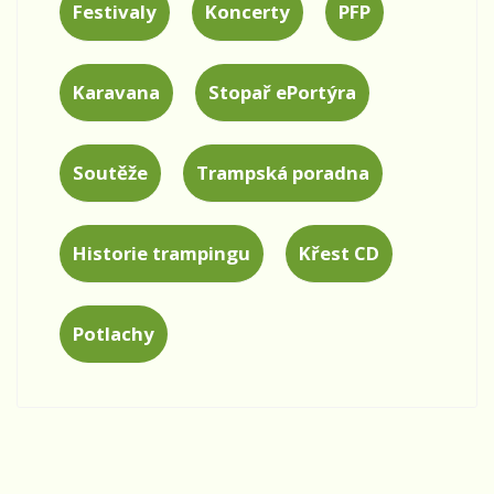
Festivaly
Koncerty
PFP
Karavana
Stopař ePortýra
Soutěže
Trampská poradna
Historie trampingu
Křest CD
Potlachy