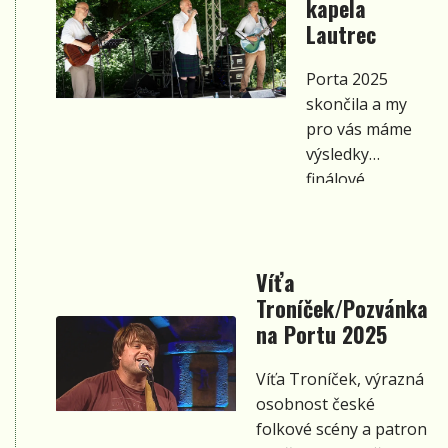
Pojďme si
kapela
tenhle nabitý
Lautrec
ročník přiblížit
představením
Porta 2025
jednotlivých
skončila a my
interpretů.
pro vás máme
výsledky
finálové
soutěže. Sošku
Porty letos
získala kapela
Víťa
Lautrec.
Troníček/Pozvánka
na Portu 2025
Víťa Troníček, výrazná
osobnost české
folkové scény a patron