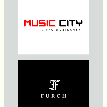
jich přijelo
jen čtrnáct,
ale i to se
stává,
někdo
zkrátka
občas
z rozličných
důvodů
odpadne.