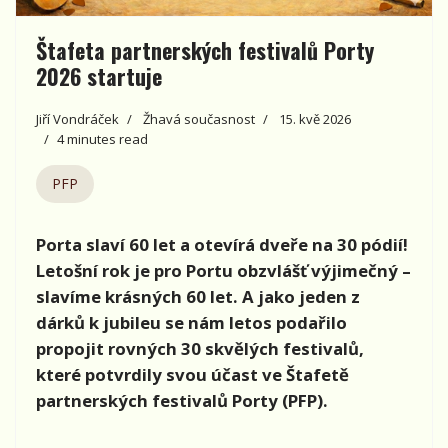
Štafeta partnerských festivalů Porty
2026 startuje
Jiří Vondráček
Žhavá současnost
15. kvě 2026
4 minutes read
PFP
Porta slaví 60 let a otevírá dveře na 30 pódií!
Letošní rok je pro Portu obzvlášť výjimečný –
slavíme krásných 60 let. A jako jeden z
dárků k jubileu se nám letos podařilo
propojit rovných 30 skvělých festivalů,
které potvrdily svou účast ve Štafetě
partnerských festivalů Porty (PFP).