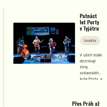
Patnáct
let Porty
v Tyjátru
Soutěže
V uších stále
doznívají
tóny
svitavského
kola Porty, a
já mám
radost, že
se poslední
Přes Práh až
dubnová