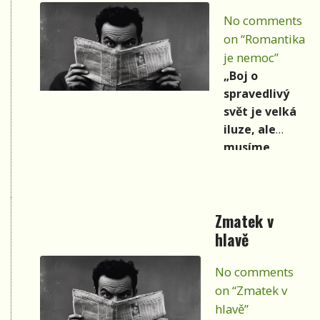
oceláren, na
No comments
haldách se
on “Romantika
chvěly akáty
plné
je nemoc”
popílku, kde
„Boj o
se na poličce
spravedlivý
choulily
svět je velká
potrhané
iluze, ale
dobrodružné
musíme
knihy a
usilovat, aby
omakané
se ta iluze
rodokapsy,
proměnila ve
Zmatek v
nikdy by
skutečnost!“
nevznikly
hlavě
Hezký citát.
mé knihy,
Dnes je
nikdy bych
No comments
jakákoli
nepoznal,
on “Zmatek v
zmínka o
jak chutná
pravdě,
hlavě”