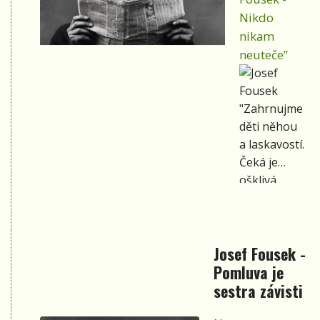
Nikdo
nikam
neuteče”
"Zahrnujme
děti něhou
a laskavostí.
Čeká je
ošklivá
budoucnost.
Vyrostou do
naší
Josef Fousek -
podoby."
Pomluva je
sestra závisti