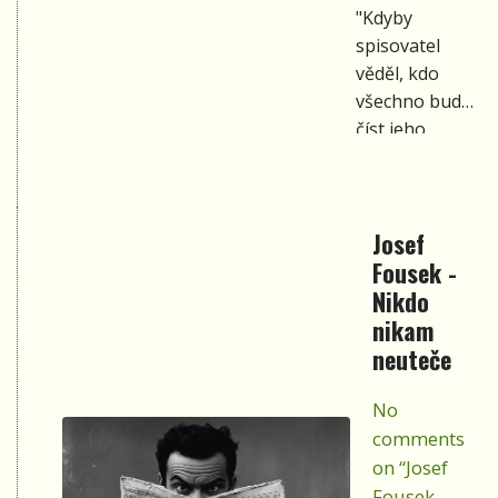
"Kdyby
spisovatel
věděl, kdo
všechno bude
číst jeho
knihy, stal by
se dobrovolně
analfabetem."´
Josef
Fousek -
Nikdo
nikam
neuteče
No
comments
on “Josef
Fousek -