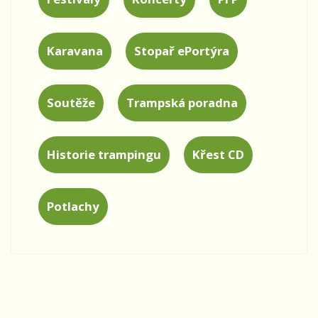
Karavana
Stopař ePortýra
Soutěže
Trampská poradna
Historie trampingu
Křest CD
Potlachy