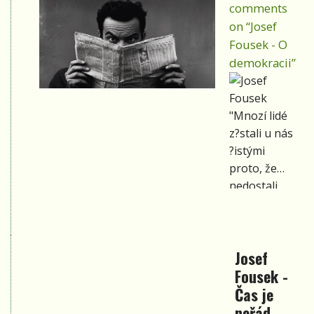
comments
on “Josef
Fousek - O
demokracii”
"Mnozí lidé
z?stali u nás
?istými
proto, že
nedostali
šanci se
umazat."
Josef
Fousek -
Čas je
neřád