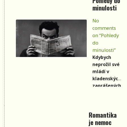
Pohledy do
minulosti
No
comments
on “Pohledy
do
minulosti”
Kdybych
neprožil své
mládí v
kladenských
zaprášených
uličkách,
kde za
hradbami
Romantika
duněly
je nemoc
stroje