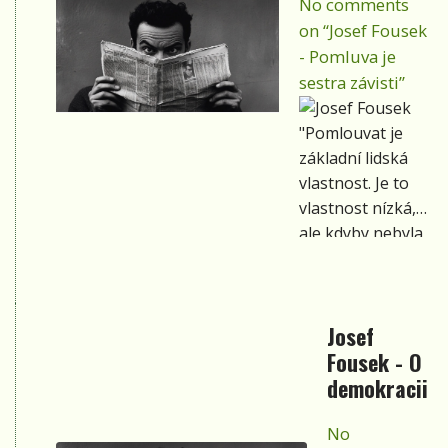
No comments
on “Josef Fousek
- Pomluva je
sestra závisti”
"Pomlouvat je
základní lidská
vlastnost. Je to
vlastnost nízká,
ale kdyby nebyla
mnoho lidí by
zůstalo
bezvýznamnými."
Josef
Fousek - O
demokracii
No