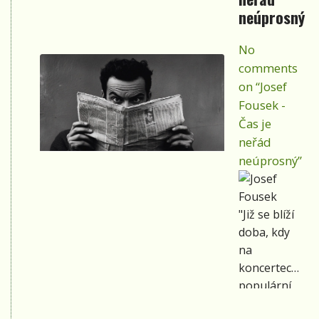
neúprosný
No
comments
on “Josef
Fousek -
Čas je
neřád
neúprosný”
"Již se blíží
doba, kdy
na
koncertech
populární
hudby