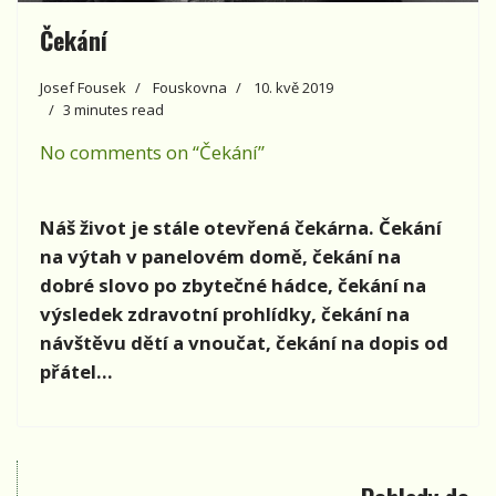
Čekání
Josef Fousek
Fouskovna
10. kvě 2019
3 minutes read
No comments on “Čekání”
Náš život je stále otevřená čekárna. Čekání
na výtah v panelovém domě, čekání na
dobré slovo po zbytečné hádce, čekání na
výsledek zdravotní prohlídky, čekání na
návštěvu dětí a vnoučat, čekání na dopis od
přátel…