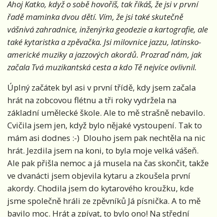
Ahoj Katko, když o sobě hovoříš, tak říkáš, že jsi v první
řadě maminka dvou dětí. Vím, že jsi také skutečně
vášnivá zahradnice, inženýrka geodezie a kartografie, ale
také kytaristka a zpěvačka. Jsi milovnice jazzu, latinsko-
americké muziky a jazzových akordů. Prozraď nám, jak
začala Tvá muzikantská cesta a kdo Tě nejvíce ovlivnil.
Úplný začátek byl asi v první třídě, kdy jsem začala
hrát na zobcovou flétnu a tři roky vydržela na
základní umělecké škole. Ale to mě strašně nebavilo.
Cvičila jsem jen, když bylo nějaké vystoupení. Tak to
mám asi dodnes :-) Dlouho jsem pak nechtěla na nic
hrát. Jezdila jsem na koni, to byla moje velká vášeň.
Ale pak přišla nemoc a já musela na čas skončit, takže
ve dvanácti jsem objevila kytaru a zkoušela první
akordy. Chodila jsem do kytarového kroužku, kde
jsme společně hráli ze zpěvníků Já písnička. A to mě
bavilo moc. Hrát a zpívat, to bylo ono! Na střední