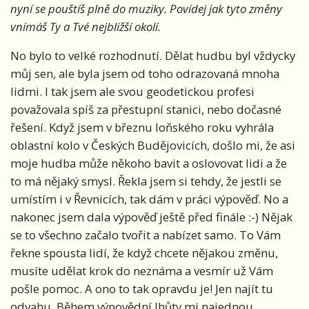
nyní se pouštíš plně do muziky. Povídej jak tyto změny
vnímáš Ty a Tvé nejbližší okolí.
No bylo to velké rozhodnutí. Dělat hudbu byl vždycky
můj sen, ale byla jsem od toho odrazovaná mnoha
lidmi. I tak jsem ale svou geodetickou profesi
považovala spíš za přestupní stanici, nebo dočasné
řešení. Když jsem v březnu loňského roku vyhrála
oblastní kolo v Českých Budějovicích, došlo mi, že asi
moje hudba může někoho bavit a oslovovat lidi a že
to má nějaký smysl. Řekla jsem si tehdy, že jestli se
umístím i v Řevnicích, tak dám v práci výpověď. No a
nakonec jsem dala výpověď ještě před finále :-) Nějak
se to všechno začalo tvořit a nabízet samo. To Vám
řekne spousta lidí, že když chcete nějakou změnu,
musíte udělat krok do neznáma a vesmír už Vám
pošle pomoc. A ono to tak opravdu je! Jen najít tu
odvahu. Během výpovědní lhůty mi najednou