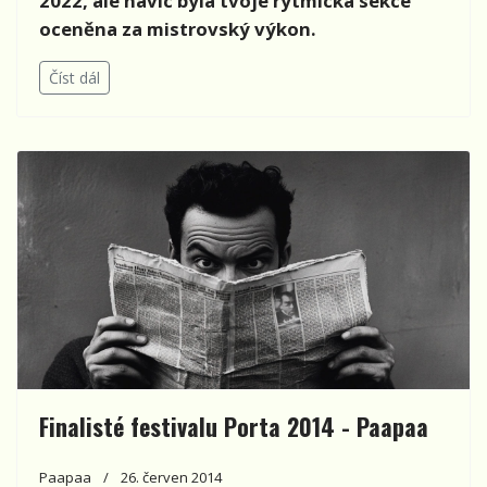
2022, ale navíc byla tvoje rytmická sekce
oceněna za mistrovský výkon.
Číst dál
Finalisté festivalu Porta 2014 - Paapaa
Paapaa
26. červen 2014