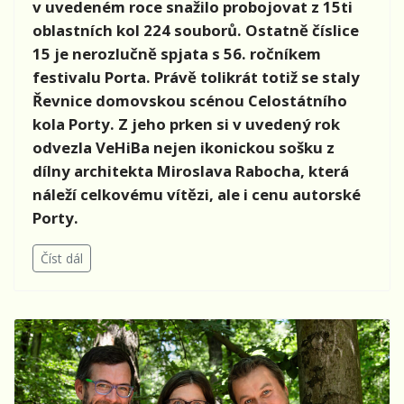
v uvedeném roce snažilo probojovat z 15ti
oblastních kol 224 souborů. Ostatně číslice
15 je nerozlučně spjata s 56. ročníkem
festivalu Porta. Právě tolikrát totiž se staly
Řevnice domovskou scénou Celostátního
kola Porty. Z jeho prken si v uvedený rok
odvezla VeHiBa nejen ikonickou sošku z
dílny architekta Miroslava Rabocha, která
náleží celkovému vítězi, ale i cenu autorské
Porty.
Číst dál