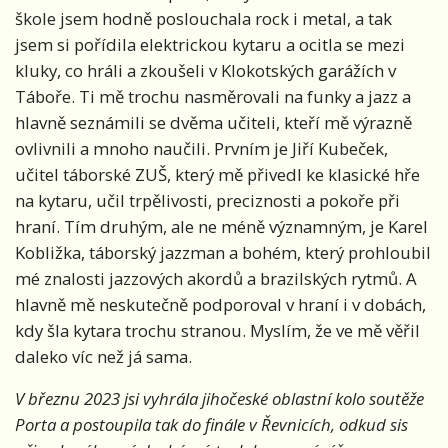
škole jsem hodně poslouchala rock i metal, a tak
jsem si pořídila elektrickou kytaru a ocitla se mezi
kluky, co hráli a zkoušeli v Klokotských garážích v
Táboře. Ti mě trochu nasměrovali na funky a jazz a
hlavně seznámili se dvěma učiteli, kteří mě výrazně
ovlivnili a mnoho naučili. Prvním je Jiří Kubeček,
učitel táborské ZUŠ, který mě přivedl ke klasické hře
na kytaru, učil trpělivosti, preciznosti a pokoře při
hraní. Tím druhým, ale ne méně významným, je Karel
Kobližka, táborský jazzman a bohém, který prohloubil
mé znalosti jazzových akordů a brazilských rytmů. A
hlavně mě neskutečně podporoval v hraní i v dobách,
kdy šla kytara trochu stranou. Myslím, že ve mě věřil
daleko víc než já sama.
V březnu 2023 jsi vyhrála jihočeské oblastní kolo soutěže
Porta a postoupila tak do finále v Řevnicích, odkud sis