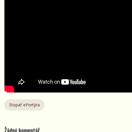
Stopař ePortýra
Žádný komentář