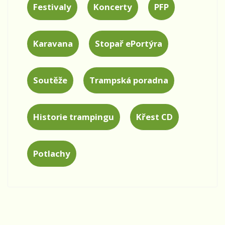
Festivaly
Koncerty
PFP
Karavana
Stopař ePortýra
Soutěže
Trampská poradna
Historie trampingu
Křest CD
Potlachy