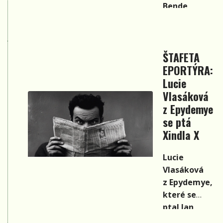
Bende,
kterého
s ptala Věra
Martinová a
ŠTAFETA
které se
EPORTÝRA:
ptal Petr
Kocman, se
Lucie
ptá Pavlíny
Vlasáková
Jíšové…
z Epydemye
se ptá
Xindla X
Lucie
Vlasáková
z Epydemye,
které se
ptal
Jan
Žamboch,