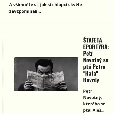
A všimněte si, jak si chlapci skvěle
zavzpomínali…
ŠTAFETA
EPORTÝRA:
Petr
Novotný se
ptá Petra
"Hafa"
Havrdy
Petr
Novotný,
kterého se
ptal Aleš