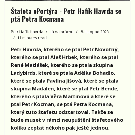
Štafeta ePortýra - Petr Hafík Havrda se
ptá Petra Kocmana
Petr Hafík Havrda
Já na bráchu
8. listopad 2023
11 minutes read
Petr Havrda, kterého se ptal
Petr Novotný,
kterého se ptal Aleš Hrbek, kterého se ptal
René Matlášek, kterého se ptala skupina
Ladybirds, které se ptala Adélka Bohadlo,
které se ptala Pavlína Jíšová, které se ptala
skupina Madalen, které se ptal Petr Bende,
kterého s ptala Věra Martinová a které se
ptal Petr Kocman, se ptá Petra Kocmana,
který tuto štafetu odstartoval. Takže se
bude muset v rámci neupuštění štafetového
kolíku zeptat někoho pak ještě jednou.