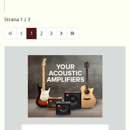
kterého se
ptal Slávek
Strana 1 z 3
Janoušek,
kterého se
1
2
3
ptal
Víťa
Troníček,
kterého se
ptal Roman
Horký,
kterého se
ptala Lenka
Slabá, které
se ptal
Luboš
Stráník,
kterého se
ptal Pavel
Žalman