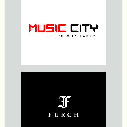
Lohonka a
kterého se
ptala
Pavlína
Jíšová, se
ptá Xindla
X.