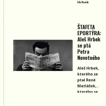
Hrbek,
kterého se
ptal René
Matlášek,
ŠTAFETA
kterého se
EPORTÝRA:
ptala
skupina
Aleš Hrbek
Ladybirds,
se ptá
které se
Petra
ptala
Novotného
Adélka
Bohadlo,
Aleš Hrbek,
které se
kterého se
ptala
ptal René
Pavlína
Matlášek,
Jíšová, které
kterého se
se ptala
ptala
skupina
skupina