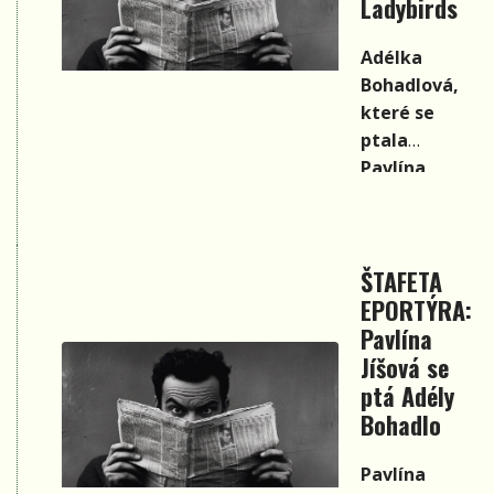
Ladybirds
ptá Ren
é
Matláška
Adélka
Bohadlová,
které se
ptala
Pavlína
Jíšová, které
se ptala
skupina
ŠTAFETA
Madalen,
EPORTÝRA:
které se
ptal Petr
Pavlína
Bende,
Jíšová se
kterého
ptá Adély
s ptala Věra
Bohadlo
Martinová a
které se
Pavlína