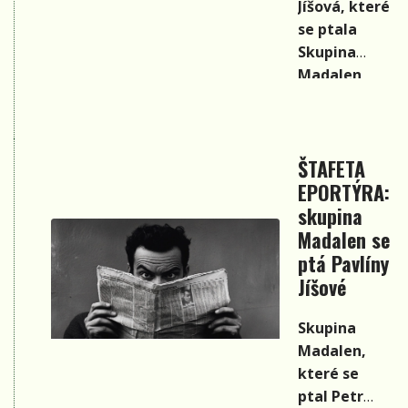
ptal Petr
Jíšová, které
Kocman, se
se ptala
ptá skupiny
Skupina
Ladybirds
Madalen,
které se
ptal Petr
Bende,
ŠTAFETA
kterého
EPORTÝRA:
s ptala Věra
Martinová a
skupina
které se
Madalen se
ptal Petr
ptá Pavlíny
Kocman, se
Jíšové
ptá své
dcery Adély
Skupina
Bohadlové.
Madalen,
které se
ptal Petr