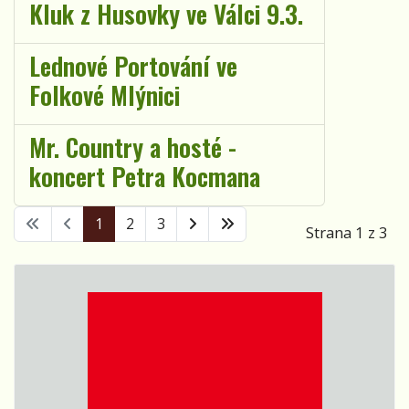
Kluk z Husovky ve Válci 9.3.
Lednové Portování ve
Folkové Mlýnici
Mr. Country a hosté -
koncert Petra Kocmana
1
2
3
Strana 1 z 3