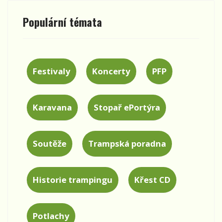
Populární témata
Festivaly
Koncerty
PFP
Karavana
Stopař ePortýra
Soutěže
Trampská poradna
Historie trampingu
Křest CD
Potlachy