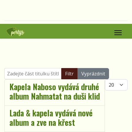
Zadejte část titulku štítku
Filtr
Vyprázdnit
Počet zobra
Kapela Naboso vydává druhé
album Nahmatat na duši klid
Lada & kapela vydává nové
album a zve na křest