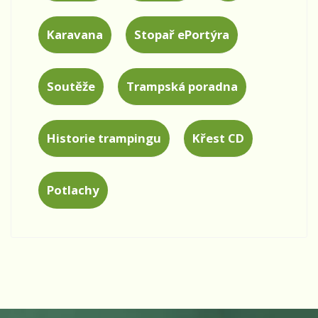
Karavana
Stopař ePortýra
Soutěže
Trampská poradna
Historie trampingu
Křest CD
Potlachy