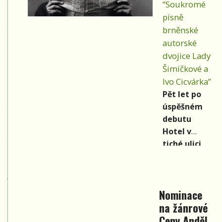
“Soukromé
písně
brněnské
autorské
dvojice Lady
Šimíčkové a
Ivo Cicvárka”
Pět let po
úspěšném
debutu
Hotel v
tiché ulici
přichází
autorská
dvojice Lady
Nominace
a Iva s
na žánrové
kolekcí
Ceny Anděl
čtrnácti