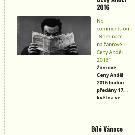
nových
2016
písniček pod
názvem
No
Soukromé
comments on
písně.
“Nominace
Nahrávka
na žánrové
opět
Ceny Anděl
pracuje s
2016”
tichými
Žánrové
náladami, s
Ceny Anděl
intimními
2016 budou
příběhy a
předány 17.
akustickými
května ve
barvami –
20.30 hodin v
přesto není
pražském
aranžérskou
Lucerna
kopií
Bílé Vánoce
Music baru.
předchozího