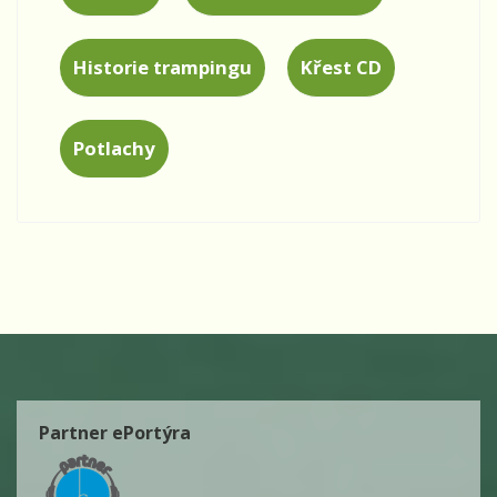
Historie trampingu
Křest CD
Potlachy
Partner ePortýra