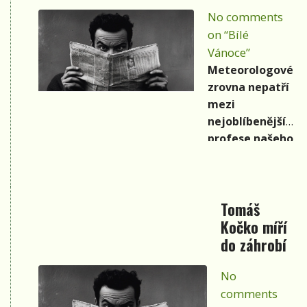
Zajímá vás,
alba.
No comments
kdo je
on “Bílé
nominovaný?
Vánoce”
Tady máte
informace.
Meteorologové
zrovna nepatří
mezi
nejoblíbenější
profese našeho
života, ale i oni
jsou
pochopitelně
Tomáš
rádi, když
Kočko míří
mohou svým
spoluobčanům
do záhrobí
udělat radost
nějakou
No
dobrou
comments