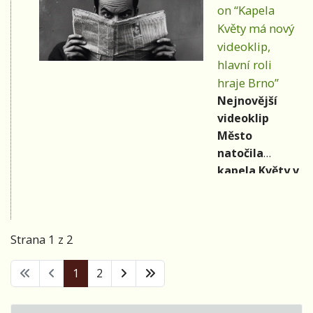
dlouhou řadu
on “Kapela
jednadvaceti
Květy má nový
koncertů.
videoklip,
Velesu Tour
hlavní roli
začíná 24.
hraje Brno”
listopadu v
Nejnovější
Jablonci nad
videoklip
Nisou.
Město
natočila
kapela Květy v
původním
složení.
Režisérem
Strana 1 z 2
videa na
doposud
1
2
nevydanou
skladbu je Jan
Fuksa.