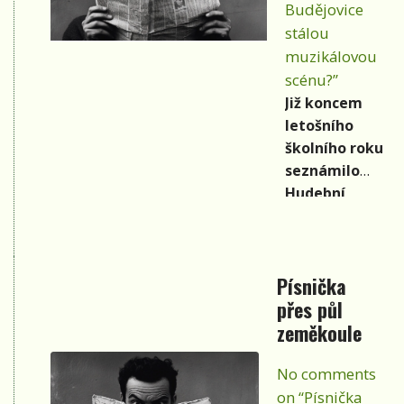
Budějovice
stálou
muzikálovou
scénu?”
Již koncem
letošního
školního roku
seznámilo
Hudební
divadlo Ze:Mě
(HDZ:M) širší
kulturní
Písnička
veřejnost se
přes půl
svými plány a
zeměkoule
hlavně s
výhledem na
No comments
zřízení stálé
hudební či
on “Písnička