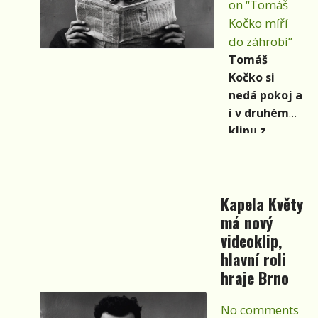
předpovědí.
on “Tomáš
Letos se o to
Kočko míří
postarali
do záhrobí”
věšteckými
Tomáš
slovy, že by po
Kočko si
letech mohly
nedá pokoj a
být Vánoce
i v druhém
zase na sněhu
klipu z
a teploměr
nového alba
odpovídající
vstupuje do
konci roku.
podsvětí k
Kapela Květy
pohanskému
má nový
bohu
videoklip,
Velesovi.
Druhý
hlavní roli
videoklip Do
hraje Brno
Návu II. navíc
avizuje
No comments