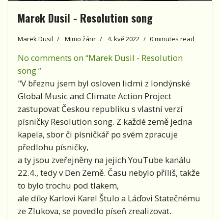
Marek Dusil - Resolution song
Marek Dusil
Mimo žánr
4. kvě 2022
0 minutes read
No comments on “Marek Dusil - Resolution
song ”
"V březnu jsem byl osloven lidmi z londýnské
Global Music and Climate Action Project
zastupovat Českou republiku s vlastní verzí
písničky Resolution song. Z každé země jedna
kapela, sbor či písničkář po svém zpracuje
předlohu písničky,
a ty jsou zveřejněny na jejich YouTube kanálu
22.4., tedy v Den Země. Času nebylo příliš, takže
to bylo trochu pod tlakem,
ale díky Karlovi Karel Štulo a Láďovi Statečnému
ze Zlukova, se povedlo píseň zrealizovat.