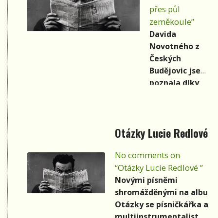
muzikálové
přes půl
scény v
zeměkoule”
jihočeské
Davida
metropoli, a
Novotného z
to na
Českých
profesionální
Budějovic jsem
úrovni.
poznala díky
folkaři a
neúnavnému
organizátorovi
Otázky Lucie Redlové
literárně
hudebních akcí
No comments on
Josefu Jaklovi
“Otázky Lucie Redlové ”
před více než
Novými písněmi
třemi roky.
shromážděnými na albu
Poněkud
Otázky se písničkářka a
plachý, štíhlý
multiinstrumentalistka
mladík s