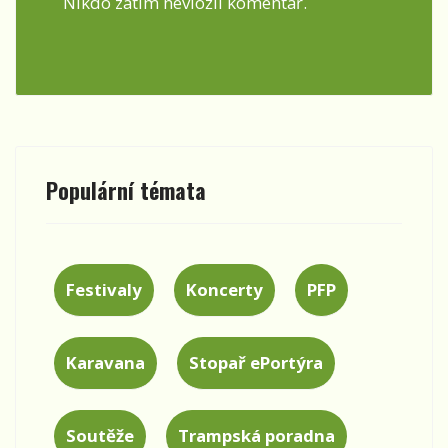
Nikdo zatím nevložil komentář.
Populární témata
Festivaly
Koncerty
PFP
Karavana
Stopař ePortýra
Soutěže
Trampská poradna