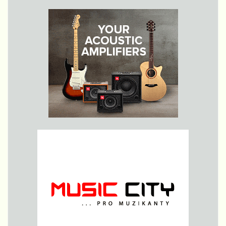
Písnička je
připravena
pro
retrospektivní
album, které
ponese jméno
Starý
Kortykoid.