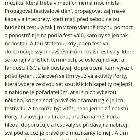
muziku, která třeba v médiích nemá moc místa.
Propagovat festivalové dění, propagovat zajímavé
kapely a interprety, kteří mají před sebou celou
hudební cestu a tak jim v tom vlastně trochu pomoct
a popostrčit je na pódia festivalů, kam by se jen tak
nedostali. A tou štafetou, kdy jeden festival
doporučuje svým návštěvníkům i další festivaly, které
se konají v příštích termínech, se oslovují diváci a
fanoušci F&C a tak dostávají doporučení, kam vyrazit
příští týden… Zároveň se tím využívá aktivity Porty,
která vybere ze dvou set soutěžících kapel ty nejlepší
a nabídne je pořadatelům, ať si z nich vyberou
někoho, kdo se hodí právě do dramaturgie jejich
festivalu. A to může být vítěz, nebo jeden z finalistů
Porty. Takové já na bráchu, brácha na mě. Porta
hledá, doporučuje a festivaly se přidávají a nabízejí
svá pódia, což je právě pro muzikanty to nej…A tím