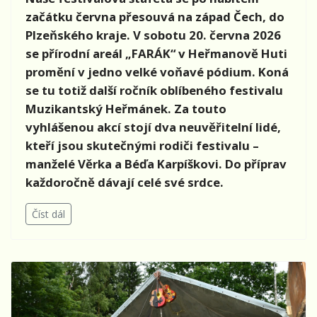
začátku června přesouvá na západ Čech, do
Plzeňského kraje. V sobotu 20. června 2026
se přírodní areál „FARÁK“ v Heřmanově Huti
promění v jedno velké voňavé pódium. Koná
se tu totiž další ročník oblíbeného festivalu
Muzikantský Heřmánek. Za touto
vyhlášenou akcí stojí dva neuvěřitelní lidé,
kteří jsou skutečnými rodiči festivalu –
manželé Věrka a Béďa Karpíškovi. Do příprav
každoročně dávají celé své srdce.
Číst dál