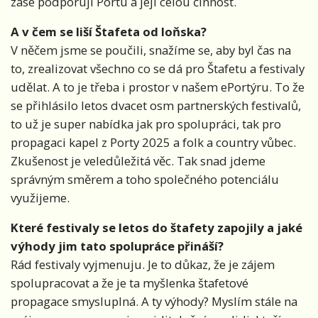
zase podporují Portu a její celou činnost.
A v čem se liší Štafeta od loňska?
V něčem jsme se poučili, snažíme se, aby byl čas na
to, zrealizovat všechno co se dá pro Štafetu a festivaly
udělat. A to je třeba i prostor v našem ePortýru. To že
se přihlásilo letos dvacet osm partnerských festivalů,
to už je super nabídka jak pro spolupráci, tak pro
propagaci kapel z Porty 2025 a folk a country vůbec.
Zkušenost je veledůležitá věc. Tak snad jdeme
správným směrem a toho společného potenciálu
využijeme.
Které festivaly se letos do štafety zapojily a jaké
výhody jim tato spolupráce přináší?
Rád festivaly vyjmenuju. Je to důkaz, že je zájem
spolupracovat a že je ta myšlenka štafetové
propagace smysluplná. A ty výhody? Myslím stále na