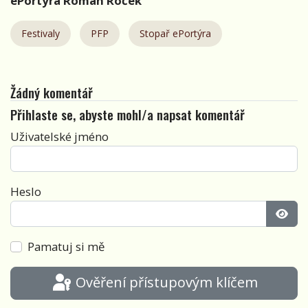
ePortýra Roman Roček
Festivaly
PFP
Stopař ePortýra
Žádný komentář
Přihlaste se, abyste mohl/a napsat komentář
Uživatelské jméno
Heslo
Zobra
Pamatuj si mě
Ověření přístupovým klíčem