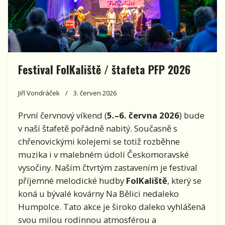
Festival FolKaliště / štafeta PFP 2026
Jiří Vondráček
3. červen 2026
První červnový víkend (
5.–6. června 2026
) bude
v naší štafetě pořádně nabitý. Současně s
chřenovickými kolejemi se totiž rozběhne
muzika i v malebném údolí Českomoravské
vysočiny. Naším čtvrtým zastavením je festival
příjemné melodické hudby
FolKaliště
, který se
koná u bývalé kovárny Na Bělici nedaleko
Humpolce. Tato akce je široko daleko vyhlášená
svou milou rodinnou atmosférou a