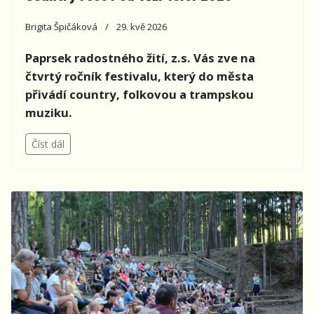
Brigita Špičáková
29. kvě 2026
Paprsek radostného žití, z.s. Vás zve na
čtvrtý ročník festivalu, který do města
přivádí country, folkovou a trampskou
muziku.
Číst dál