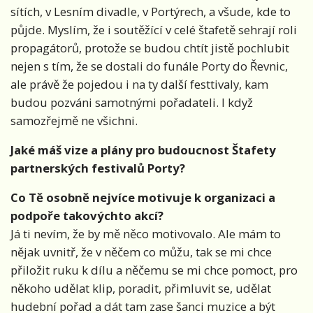
sítích, v Lesním divadle, v Portýrech, a všude, kde to
půjde. Myslím, že i soutěžící v celé štafetě sehrají roli
propagátorů, protože se budou chtít jistě pochlubit
nejen s tím, že se dostali do funále Porty do Řevnic,
ale právě že pojedou i na ty další festtivaly, kam
budou pozváni samotnými pořadateli. I když
samozřejmě ne všichni.
Jaké máš vize a plány pro budoucnost Štafety
partnerských festivalů Porty?
Co Tě osobně nejvíce motivuje k organizaci a
podpoře takovýchto akcí?
Já ti nevím, že by mě něco motivovalo. Ale mám to
nějak uvnitř, že v něčem co můžu, tak se mi chce
přiložit ruku k dílu a něčemu se mi chce pomoct, pro
někoho udělat klip, poradit, přimluvit se, udělat
hudební pořad a dát tam zase šanci muzice a být