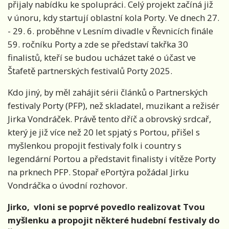
přijaly nabídku ke spolupráci. Celý projekt začíná již
v únoru, kdy startují oblastní kola Porty.
Ve dnech 27.
- 29. 6. proběhne v Lesním divadle v Řevnicích finále
59. ročníku Porty a zde se představí takřka 30
finalistů, kteří se budou ucházet také o účast ve
Štafetě partnerských festivalů Porty 2025.
Kdo jiný, by měl zahájit sérii článků o Partnerských
festivaly Porty (PFP), než skladatel, muzikant a režisér
Jirka Vondráček. Právě tento dříč a obrovský srdcař,
který je již více než 20 let spjatý s Portou, přišel s
myšlenkou propojit festivaly folk i country s
legendární Portou a představit finalisty i vítěze Porty
na prknech PFP. Stopař ePortýra požádal Jirku
Vondráčka o úvodní rozhovor.
Jirko,
vloni se poprvé povedlo realizovat Tvou
myšlenku a propojit některé hudební festivaly do