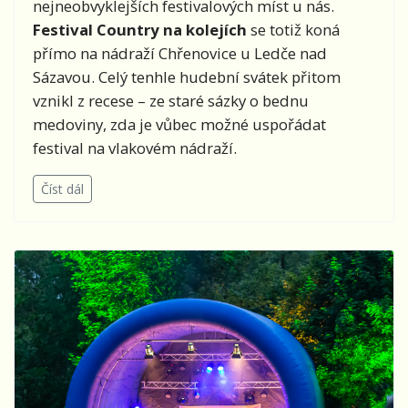
nejneobvyklejších festivalových míst u nás.
Festival Country na kolejích
se totiž koná
přímo na nádraží Chřenovice u Ledče nad
Sázavou. Celý tenhle hudební svátek přitom
vznikl z recese – ze staré sázky o bednu
medoviny, zda je vůbec možné uspořádat
festival na vlakovém nádraží.
Číst dál