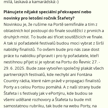
milá, laskavá a kamarádská:-)
Plánujete nějaké speciální překvapení nebo
novinky pro letošní ročník Štafety?
Novinkou je, že rušíme na Portě semifinále a tím z
oblastních kol postoupí do finale soutěžící z prvních a
druhých míst. To bude asi třicet soutěžících ve finale.
A tak si pořadatelé festivalů budou moci vybrat z širší
nabídky finalistů. To ovšem bude pro nás zase dost
práce tu nabídku připravit i pro ty pořadatele, kteří
nestihnou přijet si je vybrat na Portu do Řevnic 27. -
29. 6. 2025. Bude zase vytvořen společný plakát všech
partnerských festivalů, kde nechybí ani Fontána
Country rádia, které nám právě v propagaci finalistů
Porty a s celou Portou pomáhá. A z naší strany bude
Štafeta i s festivaly jak v ePortýru, kde budou se
všemi udělané rozhovory a Štafeta tu bude mít
samostatnou rubriku, tak bude na webu Porty, na