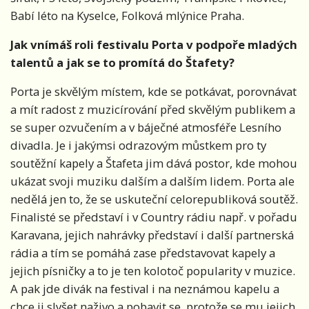
Babí léto na Kyselce, Folková mlýnice Praha.
Jak vnímáš roli festivalu Porta v podpoře mladých
talentů a jak se to promítá do Štafety?
Porta je skvělým místem, kde se potkávat, porovnávat
a mít radost z muzicírování před skvělým publikem a
se super ozvučením a v báječné atmosféře Lesního
divadla. Je i jakýmsi odrazovým můstkem pro ty
soutěžní kapely a Štafeta jim dává postor, kde mohou
ukázat svoji muziku dalším a dalším lidem. Porta ale
nedělá jen to, že se uskuteční celorepubliková soutěž.
Finalisté se představí i v Country rádiu např. v pořadu
Karavana, jejich nahrávky představí i další partnerská
rádia a tím se pomáhá zase představovat kapely a
jejich písničky a to je ten kolotoč popularity v muzice.
A pak jde divák na festival i na neznámou kapelu a
chce ji slyšet naživo a pobavit se, protože se mu jejich