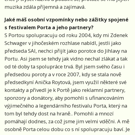
muzika zdála příjemná a zajímavá.
Jaké máš osobní vzpomínky nebo zážitky spojené
s festivalem Porta a jeho partnery?
S Portou spolupracuju od roku 2004, kdy mi Zdenek
Schwager v jihočeském rozhlase nabídl, jestli jako
předseda SAI, nechci přijít jako porotce do Jihlavy na
Portu. Asi jsem se tehdy jak vidno nechal zlákat a tak
od té doby ta spolupráce trvá. Byl jsem svého času i
předsedou poroty a v roce 2007, kdy se stala nově
předsedkyní Anička Roytová, jsem využil některé své
kontakty a přivedl je k Portě jako reklamní partnery,
sponzory a donátory, aby pomohli s ufinancováním
výjimečného a legendárního festivalu Porta, který na
tom byl tehdy dost na hraně.. Pomohli a mnozí
pomáhají dodnes, za což jsme jim velmi vděčni. A mě
osobně Porta celou dobu co s ní spolupracuju baví. Je