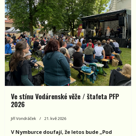
Ve stínu Vodárenské věže / štafeta PFP
2026
Jiří Vondráček
21. kvě 2026
V Nymburce doufají, že letos bude „Pod