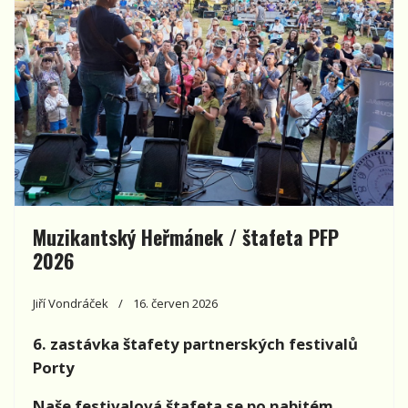
Muzikantský Heřmánek / štafeta PFP
2026
Jiří Vondráček
16. červen 2026
6. zastávka štafety partnerských festivalů
Porty
Naše festivalová štafeta se po nabitém