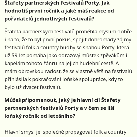
Štafety partnerských festivalů Porty. Jak
hodnotíš první ročník a jaké máš reakce od
pořadatelů jednotlivých festivalů?
Štafeta partnerských festivalů proběhla myslím dobře
i na to, že to byl první pokus, spojit dohromady zájmy
festivalů folk a country hudby se snahou Porty, která
už 59 let pomáhá jako odrazový můstek zpěvákům i
kapelám tohoto žánru na jejich hudební cestě. A
mám obrovskou radost, že se vlastně většina festivalů
přihlásila k pokračování loňské spolupráce, kdy to
bylo už dvacet festivalů.
Můžeš připomenout, jaký je hlavní cíl Štafety
partnerských festivalů Porty a v čem se liší
loňský ročník od letošního?
Hlavní smysl je, společně propagovat folk a country