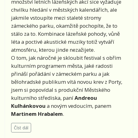
množství letních lázeňských akcí sice vyžaduje
chvilku hledání v městských kalendářích, ale
jakmile vstoupíte mezi staleté stromy
zámeckého parku, okamžitě pochopíte, že to
stálo za to. Kombinace lázeňské pohody, vůně
léta a poctivé akustické muziky totiž vytváří
atmosféru, kterou jinde nezažijete.
O tom, jak náročné je skloubit festival s obřím
kulturním programem města, jaké radosti
přináší pořádání v zámeckém parku a jak
bělohradské publikum vítá novou krev z Porty,
jsem si popovídal s produkční Městského
kulturního střediska, paní
Andreou
Kulhánkovou
a novým vedoucím, panem
Martinem Hrabalem
.
Číst dál