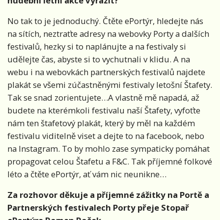
hudební letní akce vyrazit?
No tak to je jednoduchý. Čtěte ePortýr, hledejte nás
na sítích, neztraťte adresy na webovky Porty a dalších
festivalů, hezky si to naplánujte a na festivaly si
udělejte čas, abyste si to vychutnali v klidu. A na
webu i na webovkách partnerských festivalů najdete
plakát se všemi zúčastněnými festivaly letošní Štafety.
Tak se snad zorientujete…A vlastně mě napadá, až
budete na kterémkoli festivalu naší Štafety, vyfoťte
nám ten štafetový plakát, který by měl na každém
festivalu viditelně viset a dejte to na facebook, nebo
na Instagram. To by mohlo zase sympaticky pomáhat
propagovat celou Štafetu a F&C. Tak příjemné folkové
léto a čtěte ePortýr, ať vám nic neunikne…
Za rozhovor děkuje a příjemné zážitky na Portě a
Partnerských festivalech Porty přeje Stopař