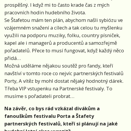
prospěšný. I když mi to často krade čas z mých
pracovních hodin hudebního života.
Se Štafetou mám ten plán, abychom našli sybiózu ve
vzájemném snažení a cílech a tak celou tu myšlenku
využili na podporu muziky, folku, country písniček,
kapel ale i managerů a producentů a samozřejmě
pořadatelů. Přece to musí fungovat, když každý něco
přidá…
Možná uděláme nějakou soutěž pro fandy, kteří
navštíví v tomto roce co nejvíc partnerských festivalů
Porty, A vítěz by mohl dostat nějaký hodnotný dárek.
Třeba VIP vstupenku na Partnerské festivaly. To
musíme s pořadateli probrat…
Na závěr, co bys rád vzkázal divákům a
fanouškům festivalu Porta a Štafety
partnerských festivalů, kteří si plánují na jaké