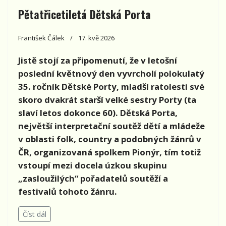
Pětatřicetiletá Dětská Porta
František Čálek
17. kvě 2026
Jistě stojí za připomenutí, že v letošní
poslední květnový den vyvrcholí polokulatý
35. ročník Dětské Porty, mladší ratolesti své
skoro dvakrát starší velké sestry Porty (ta
slaví letos dokonce 60). Dětská Porta,
největší interpretační soutěž dětí a mládeže
v oblasti folk, country a podobných žánrů v
ČR, organizovaná spolkem Pionýr, tím totiž
vstoupí mezi docela úzkou skupinu
„zasloužilých“ pořadatelů soutěží a
festivalů tohoto žánru.
Číst dál