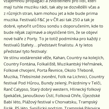
vzájemnou propagaci a zviditelnění pro lidi, kteří
mají tuhle muziku rádi, tak aby se dozvěděli včas a
z různých stran, kam mohou jet a kde bude prima
muzika. Festivalů F&C je v ČR asi tak 250 a tak je
dobré, vytvořit určitou sondu s doporučením, kde to
bude nějak zajímavé a okysličené tím, že se objeví
nové tváře z Porty. To je totiž podmínka pro každý z
festivalů štafety… představit finalistu. A ty letos
představí tyto festivaly:
Ve stínu vodárenské věže, Kahan, Country na kolejích,
Country Fontána, Folkaliště, Muzikantský Heřmánek,
Folkové chvojení, Porta Řevnice, Okolo Třeboně,
Muzika, Třebsínské zvonění, Folk na Lichnici, Country
festival Pod Hůrou, Bundy zelený, Prázdniny v Telči,
Ranč Calypso, Starý dobrý western, Hlinecký folkový
špekáček, Janouškovo Ústí, Folková Ohře, Újezdské
Babí léto, Plážový festival v Chorvatsku, Trampský
širák, PS léto, Svojšický podzim, Trampské Pikovice,