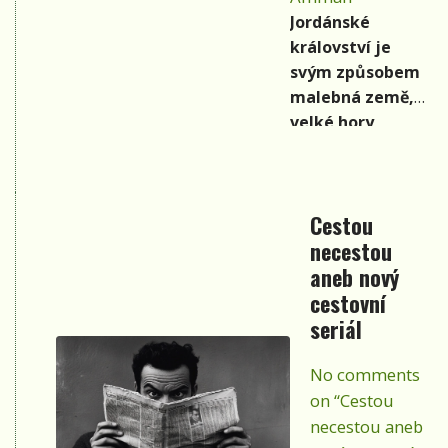
záplavou
Jordánské
zeleně,
království je
tolik
svým způsobem
postrádané
malebná země,
ve
velké hory
vnitrozemí,
střídají pouště,
je
je to země
obklopeno
povětšinou
z
Cestou
vyprahlá a
pevninské
necestou
kamenitá. Zdá
strany
se být poklidnou
aneb nový
horským
oázou uprostřed
cestovní
masívem,
„horkého pole“
seriál
který v
sousedních
každém
států. Na
No comments
okamžiku
hraničních
on “Cestou
mění svou
územích zajisté
necestou aneb
barvu, dle
takovým