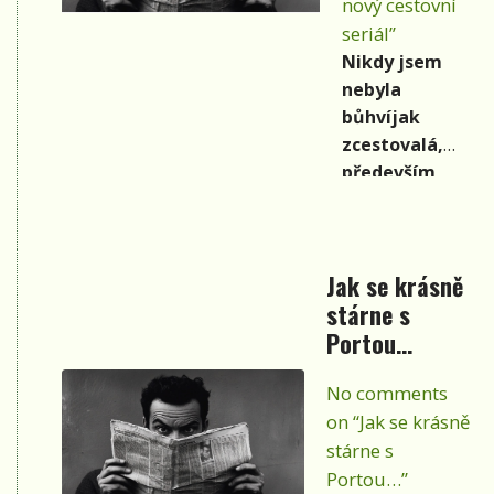
nový cestovní
denní doby
poklidem
seriál”
od světle
neoplývá, ale to
Nikdy jsem
béžové po
mám
nebyla
temně
zprostředkované
bůhvíjak
červenou.
od lidí, kteří tam
zcestovalá,
pracují, převážně
především
v uprchlických
finanční
táborech.
stránka a
jazyková
Jak se krásně
negramotnost
stárne s
byly mým
Portou…
největším
handicapem, a
No comments
tím i jakousi
bariérou, proč
on “Jak se krásně
jsem se
stárne s
nepodívala na
Portou…”