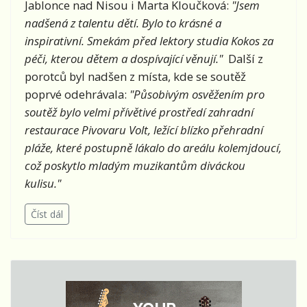
Jablonce nad Nisou i Marta Kloučková:
"Jsem
nadšená z talentu dětí. Bylo to krásné a
inspirativní. Smekám před lektory studia Kokos za
péči, kterou dětem a dospívající věnují."
Další z
porotců byl nadšen z místa, kde se soutěž
poprvé odehrávala:
"Působivým osvěžením pro
soutěž bylo velmi přívětivé prostředí zahradní
restaurace Pivovaru Volt, ležící blízko přehradní
pláže, které postupně lákalo do areálu kolemjdoucí,
což poskytlo mladým muzikantům diváckou
kulisu."
Číst dál