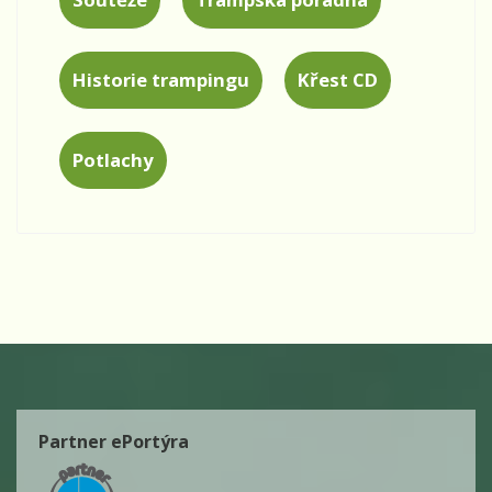
Historie trampingu
Křest CD
Potlachy
Partner ePortýra