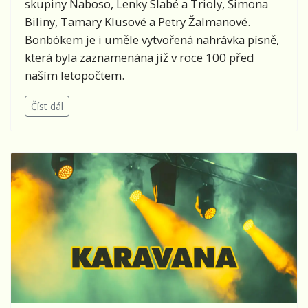
skupiny Naboso, Lenky Slabé a Trioly, Šimona
Biliny, Tamary Klusové a Petry Žalmanové.
Bonbókem je i uměle vytvořená nahrávka písně,
která byla zaznamenána již v roce 100 před
naším letopočtem.
Číst dál