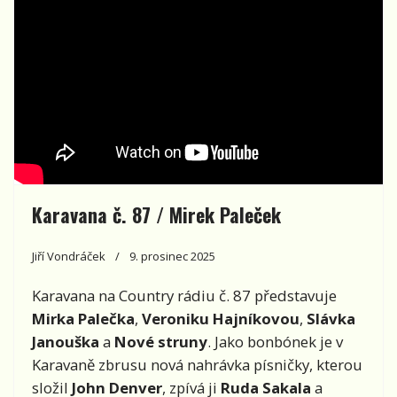
Karavana č. 87 / Mirek Paleček
Jiří Vondráček
9. prosinec 2025
Karavana na Country rádiu č. 87 představuje
Mirka Palečka
,
Veroniku Hajníkovou
,
Slávka
Janouška
a
Nové struny
. Jako bonbónek je v
Karavaně zbrusu nová nahrávka písničky, kterou
složil
John Denver
, zpívá ji
Ruda Sakala
a