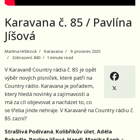
Karavana č. 85 / Pavlína
Jíšová
Martina Hrbková
Karavana
9. prosinec 2025
Zobrazení: 840
1 minute read
V Karavaně Country rádia č. 85 je opět
výběr nových písniček, které patří na
Country rádio. Karavana je pořadem,
který hledá novinky a zajímavosti a
má za cíl objevovat a nacházet to, co
se třeba jinde nehraje. V Karavaně na Country rádiu č.
85 zazní?
Strašlivá Podívaná
,
Kolibříkův úlet
,
Adéla
Bohadlo
,
Pavlína Jíšová
,
Handl
,
Monika Sonk
a