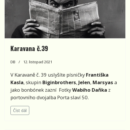
Karavana č.39
DB
12. listopad 2021
V Karavaně č. 39 uslyšíte písničky
Františka
Kasla
, skupin
Biginbrothers
,
Jelen
,
Marsyas
a
jako bonbónek zazní Fotky
Wabiho Daňka
z
portovního dvojalba Porta slaví 50.
Číst dál