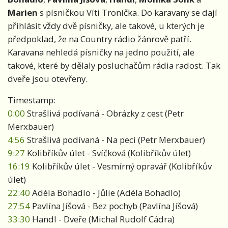
Marien
s písničkou Víti Troníčka. Do karavany se dají
přihlásit vždy dvě písničky, ale takové, u kterých je
předpoklad, že na Country rádio žánrově patří.
Karavana nehledá písničky na jedno použití, ale
takové, které by dělaly posluchačům rádia radost. Tak
dveře jsou otevřeny.
Timestamp:
0:00
Strašlivá podívaná - Obrázky z cest (Petr
Merxbauer)
4:56
Strašlivá podívaná - Na peci (Petr Merxbauer)
9:27
Kolibříkův úlet - Svíčková (Kolibříkův úlet)
16:19
Kolibříkův úlet - Vesmírný opravář (Kolibříkův
úlet)
22:40
Adéla Bohadlo - Jůlie (Adéla Bohadlo)
27:54
Pavlína Jíšová - Bez pochyb (Pavlína Jíšová)
33:30
Handl - Dveře (Michal Rudolf Cádra)