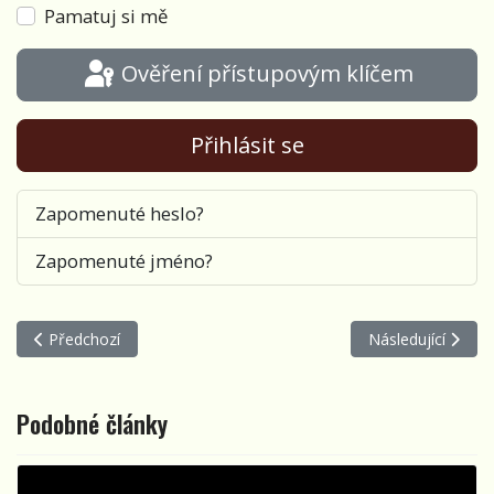
Pamatuj si mě
Ověření přístupovým klíčem
Přihlásit se
Zapomenuté heslo?
Zapomenuté jméno?
Předchozí článek: Karavana č. 86 / Karel Kahovec
Další článek: Kar
Předchozí
Následující
Podobné články