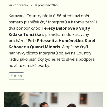
Jiří Vondráček
9. prosinec 2025
Karavana Country rádia č. 86 představí opět
osmero písniček čtyř interpretů a k tomu zazní i
dva bonbónky od
Terezy Balonové
a
Vojty
Kiďáka Tomáška
s písničkami do karavany
přicházejí
Petr Priessnitz
,
Huménečko
,
Karel
Kahovec
a
Quanti Minoris
. A opět se čtyři
nahrávky těchto interpretů objeví na Country
rádiu jako písničky týdne. Je to skvělá podpora
nové tuzemské tvorby.
Číst dál