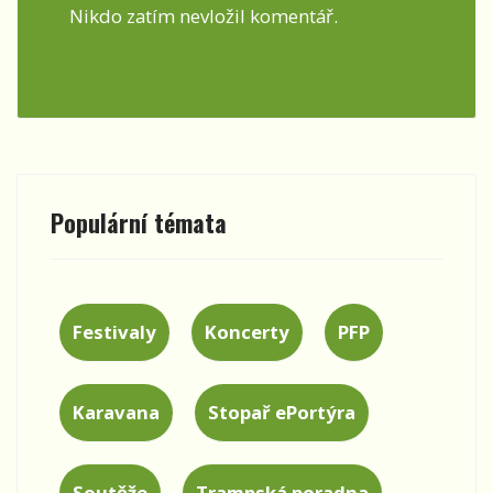
Nikdo zatím nevložil komentář.
Populární témata
Festivaly
Koncerty
PFP
Karavana
Stopař ePortýra
Soutěže
Trampská poradna