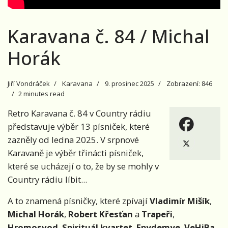
Karavana č. 84 / Michal
Horák
Jiří Vondráček
Karavana
9. prosinec 2025
Zobrazení: 846
2 minutes read
Retro Karavana č. 84 v Country rádiu
představuje výběr 13 písniček, které
zazněly od ledna 2025. V srpnové
Karavaně je výběr třinácti písniček,
které se ucházejí o to, že by se mohly v
Country rádiu líbit...
A to znamená písničky, které zpívají
Vladimír Mišík
,
Michal Horák
,
Robert Křesťan
a
Trapeři
,
Hromosvod
,
Spirituál kvartet
,
Epydemye
,
VeHiBa
,