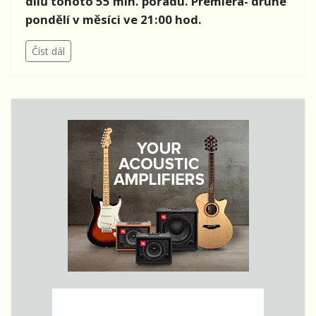
dílů tohoto 55 min. pořadu. Premiéra- druhé
pondělí v měsíci ve 21:00 hod.
Číst dál