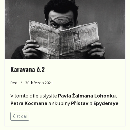
Karavana č.2
Red
30. březen 2021
V tomto díle uslyšíte
Pavla Žalmana Lohonku
,
Petra Kocmana
a skupiny
Přístav
a
Epydemye
.
Číst dál