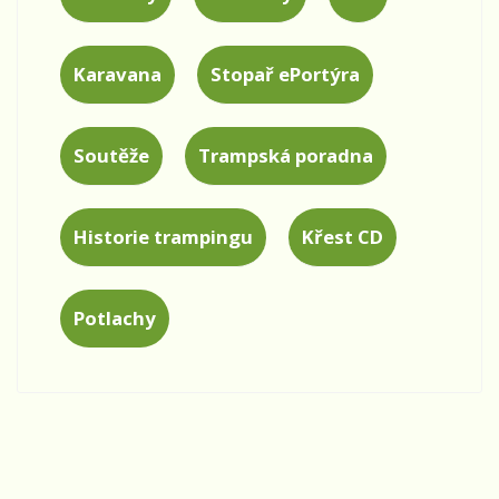
Karavana
Stopař ePortýra
Soutěže
Trampská poradna
Historie trampingu
Křest CD
Potlachy