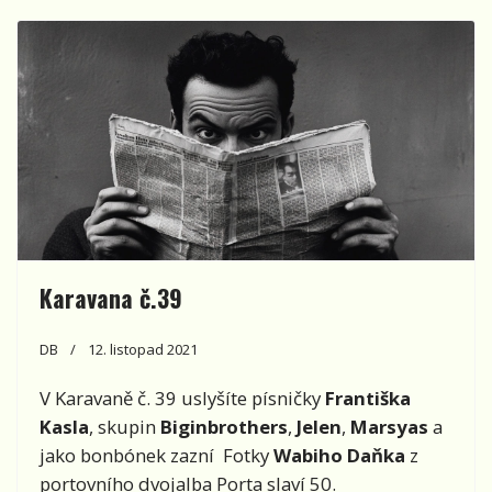
Karavana č.39
DB
12. listopad 2021
V Karavaně č. 39 uslyšíte písničky
Františka
Kasla
, skupin
Biginbrothers
,
Jelen
,
Marsyas
a
jako bonbónek zazní Fotky
Wabiho Daňka
z
portovního dvojalba Porta slaví 50.