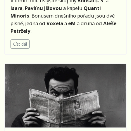
V tomto díle uslyšíte skupiny
Bonsai č. 3
. a
Isara
,
Pavlínu Jíšovou
a kapelu
Quanti
Minoris
. Bonusem dnešního pořadu jsou dvě
písně, jedna od
Voxela
a
eM
a druhá od
Aleše
Petržely
.
Číst dál