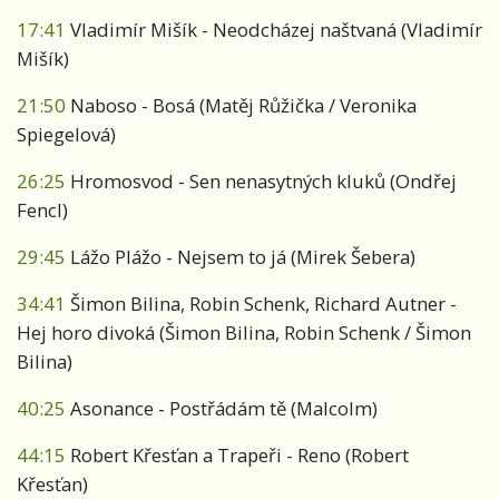
17:41
Vladimír Mišík - Neodcházej naštvaná (Vladimír
Mišík)
21:50
Naboso - Bosá (Matěj Růžička / Veronika
Spiegelová)
26:25
Hromosvod - Sen nenasytných kluků (Ondřej
Fencl)
29:45
Lážo Plážo - Nejsem to já (Mirek Šebera)
34:41
Šimon Bilina, Robin Schenk, Richard Autner -
Hej horo divoká (Šimon Bilina, Robin Schenk / Šimon
Bilina)
40:25
Asonance - Postřádám tě (Malcolm)
44:15
Robert Křesťan a Trapeři - Reno (Robert
Křesťan)