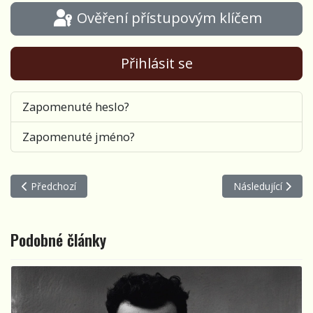
Ověření přístupovým klíčem
Přihlásit se
Zapomenuté heslo?
Zapomenuté jméno?
Předchozí článek: Karavana č. 85 / Pavlína Jíšová
Další článek: Kar
Předchozí
Následující
Podobné články