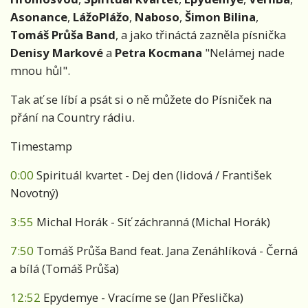
Asonance
,
LážoPlážo
,
Naboso
,
Šimon Bilina
,
Tomáš Průša Band
, a jako třináctá zazněla písnička
Denisy Markové
a
Petra Kocmana
"Nelámej nade
mnou hůl".
Tak ať se líbí a psát si o ně můžete do Písniček na
přání na Country rádiu.
Timestamp
0:00
Spirituál kvartet - Dej den (lidová / František
Novotný)
3:55
Michal Horák - Síť záchranná (Michal Horák)
7:50
Tomáš Průša Band feat. Jana Zenáhlíková - Černá
a bílá (Tomáš Průša)
12:52
Epydemye - Vracíme se (Jan Přeslička)