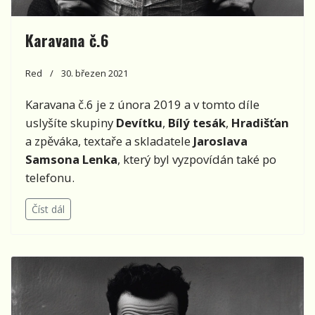
Karavana č.6
Red
30. březen 2021
Karavana č.6 je z února 2019 a v tomto díle
uslyšíte skupiny
Devítku
,
Bílý tesák
,
Hradišťan
a zpěváka, textaře a skladatele
Jaroslava
Samsona Lenka
, který byl vyzpovídán také po
telefonu.
Číst dál