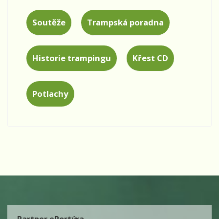
Soutěže
Trampská poradna
Historie trampingu
Křest CD
Potlachy