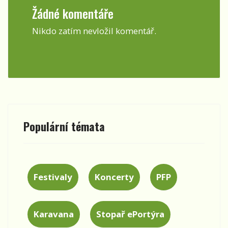
Žádné komentáře
Nikdo zatím nevložil komentář.
Populární témata
Festivaly
Koncerty
PFP
Karavana
Stopař ePortýra