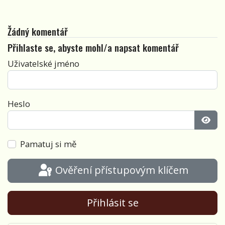
Žádný komentář
Přihlaste se, abyste mohl/a napsat komentář
Uživatelské jméno
Heslo
Zobra
Pamatuj si mě
Ověření přístupovým klíčem
Přihlásit se