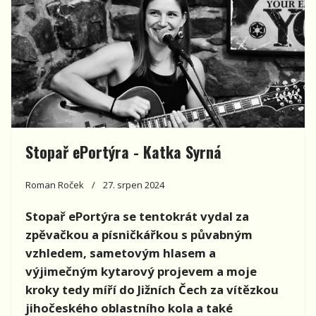
Stopař ePortýra - Katka Syrná
Roman Roček
27. srpen 2024
Stopař
ePort
ýra se tentokrát vydal za
zpěvačkou a písničkářkou s půvabným
vzhledem, sametovým hlasem a
výjimečným kytarový projevem a moje
kroky tedy míří
do Ji
žní
ch
Čech za vítězkou
jihočesk
ého
oblastního kola a tak
é