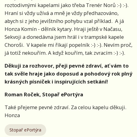
roztodivnými kapelami jako třeba Trenér Norů :-) :-).
Hraní si vždy užívá a mně je vždy předhazováno,
abych si z jeho jevištního pohybu vzal příklad.
A já
Honza Komín - dělník kytary. Hraji ještě v Načasu,
Sekvoji a donedávna jsem hrál i v trampské kapele
Choroši.
V kapele mi říkají popelník :-) :-). Nevím proč,
já totiž nekouřím. A když kouřím, tak zvracím :-) :-).
Děkuji za rozhovor, přeji pevné zdraví, ať vám to
tak svěle hraje jako doposud a pohodový rok plný
krásných písniček i inspirujících setkání!
Roman Roček, Stopař ePortýra
Také přejeme pevné zdraví. Za celou kapelu děkuji.
Honza
Stopař ePortýra