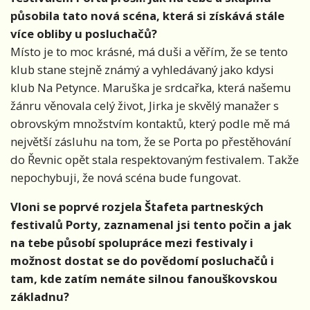
působila tato nová scéna, která si získává stále
více obliby u posluchačů?
Místo je to moc krásné, má duši a věřím, že se tento
klub stane stejně známý a vyhledávaný jako kdysi
klub Na Petynce. Maruška je srdcařka, která našemu
žánru věnovala celý život, Jirka je skvělý manažer s
obrovským množstvím kontaktů, který podle mě má
největší zásluhu na tom, že se Porta po přestěhování
do Řevnic opět stala respektovaným festivalem. Takže
nepochybuji, že nová scéna bude fungovat.
Vloni se poprvé rozjela Štafeta partneských
festivalů Porty, zaznamenal jsi tento počin a jak
na tebe působí spolupráce mezi festivaly i
možnost dostat se do povědomí posluchačů i
tam, kde zatím nemáte silnou fanouškovskou
základnu?