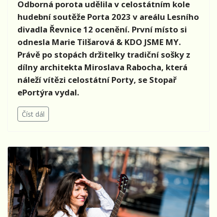
Odborná porota udělila v celostátním kole
hudební soutěže Porta 2023 v areálu Lesního
divadla Řevnice 12 ocenění. První místo si
odnesla Marie Tilšarová & KDO JSME MY.
Právě po stopách držitelky tradiční sošky z
dílny architekta Miroslava Rabocha, která
náleží vítězi celostátní Porty, se Stopař
ePortýra vydal.
Číst dál