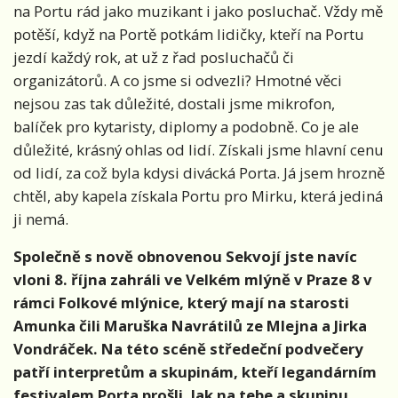
na Portu rád jako muzikant i jako posluchač. Vždy mě
potěší, když na Portě potkám lidičky, kteří na Portu
jezdí každý rok, at už z řad posluchačů či
organizátorů. A co jsme si odvezli? Hmotné věci
nejsou zas tak důležité, dostali jsme mikrofon,
balíček pro kytaristy, diplomy a podobně. Co je ale
důležité, krásný ohlas od lidí. Získali jsme hlavní cenu
od lidí, za což byla kdysi divácká Porta. Já jsem hrozně
chtěl, aby kapela získala Portu pro Mirku, která jediná
ji nemá.
Společně s nově obnovenou Sekvojí jste navíc
vloni 8. října zahráli ve Velkém mlýně v Praze 8 v
rámci Folkové mlýnice, který mají na starosti
Amunka čili Maruška Navrátilů ze Mlejna a Jirka
Vondráček. Na této scéně středeční podvečery
patří interpretům a skupinám, kteří legandárním
festivalem Porta prošli. Jak na tebe a skupinu