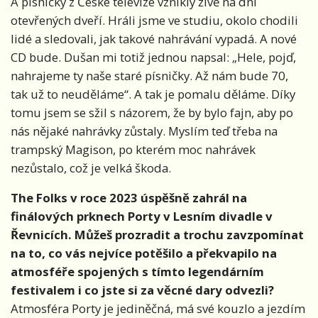
A písničky z České televize vznikly živě na dni
otevřených dveří. Hráli jsme ve studiu, okolo chodili
lidé a sledovali, jak takové nahrávání vypadá. A nové
CD bude. Dušan mi totiž jednou napsal: „Hele, pojď,
nahrajeme ty naše staré písničky. Až nám bude 70,
tak už to neuděláme“. A tak je pomalu děláme. Díky
tomu jsem se sžil s názorem, že by bylo fajn, aby po
nás nějaké nahrávky zůstaly. Myslím teď třeba na
trampský Magison, po kterém moc nahrávek
nezůstalo, což je velká škoda.
The Folks v roce 2023 úspěšně zahrál na
finálových prknech Porty v Lesním divadle v
Řevnicích. Můžeš prozradit a trochu zavzpomínat
na to, co vás nejvíce potěšilo a překvapilo na
atmosféře spojených s tímto legendárním
festivalem i co jste si za věcné dary odvezli?
Atmosféra Porty je jediněčná, má své kouzlo a jezdím