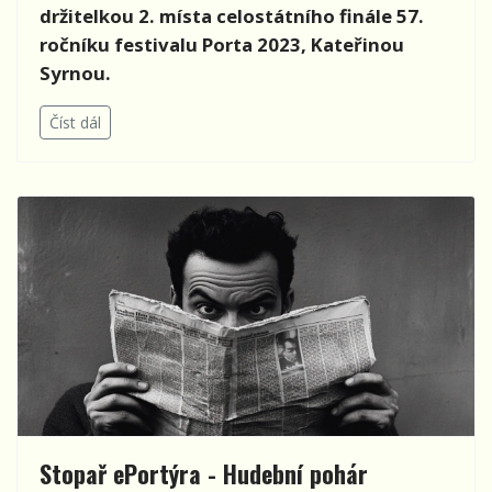
držitelkou 2. mí
sta celost
átní
ho fin
ále 57.
ročníku festivalu
Porta 2023, Kate
řinou
Syrnou.
Číst dál
Stopař ePortýra - Hudební pohár