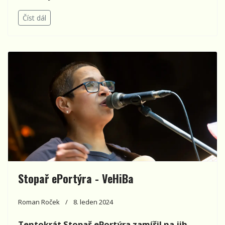
Číst dál
Stopař ePortýra - VeHiBa
Roman Roček
8. leden 2024
Tentokrát Stopař ePortýra zamířil na jih