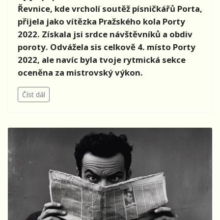
Řevnice, kde vrcholí soutěž písničkářů Porta,
přijela jako vítězka Pražského kola Porty
2022. Získala jsi srdce návštěvníků a obdiv
poroty. Odvážela sis celkově 4. místo Porty
2022, ale navíc byla tvoje rytmická sekce
oceněna za mistrovský výkon.
Číst dál