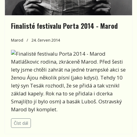
Finalisté festivalu Porta 2014 - Marod
Marod
24. červen 2014
Matláškovic rodina, zkráceně Marod. Před šesti
lety jsme chtěli zahrát na jedné trampské akci se
ženou Ájou několik písní (jako kdysi). Tehdy 10
letý syn Tesák rozhodl, že se přidá a tak vznikl
základ kapely. Rok na to se přidala i dcerka
Smajlí(to jí bylo osm) a basák Luboš. Ostravský
Marod byl komplet.
Číst dál