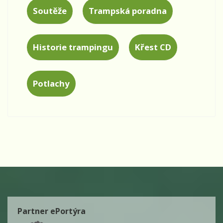
Soutěže
Trampská poradna
Historie trampingu
Křest CD
Potlachy
Partner ePortýra