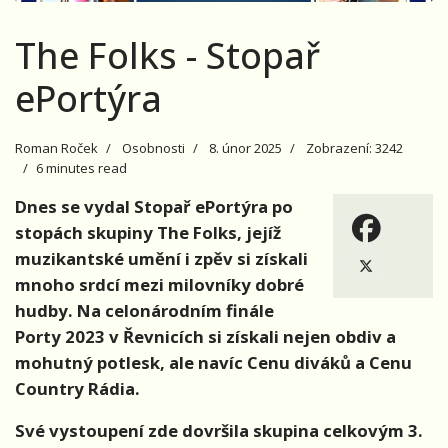
The Folks - Stopař
ePortýra
Roman Roček
Osobnosti
8. únor 2025
Zobrazení: 3242
6 minutes read
Dnes se vydal Stopař ePortýra po
stopách skupiny The Folks, jejíž
muzikantské umění i zpěv si získali
mnoho srdcí mezi milovníky dobré
hudby. Na celonárodním finále
Porty 2023 v Řevnicích si získali nejen obdiv a
mohutný potlesk, ale navíc Cenu diváků a Cenu
Country Rádia.
Své vystoupení zde dovršila skupina celkovým 3.