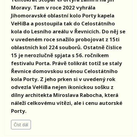
Moravy. Tam v roce 2022 vyhrála
Jihomoravské oblastní kolo Porty kapela
VeHiBa a postoupila tak do Celostátního
kola do Lesního areálu v Řevnicích. Do něj se
v uvedeném roce snažilo probojovat z 15ti
oblastních kol 224 souborů. Ostatně číslice
15 je nerozlučně spjata s 56. ročníkem
festivalu Porta. Právě tolikrát totiž se staly
Řevnice domovskou scénou Celostátního
kola Porty. Z jeho prken si v uvedený rok
odvezla VeHiBa nejen ikonickou sošku z
dílny architekta Miroslava Rabocha, která
náleží celkovému vítězi, ale i cenu autorské
Porty.
Číst dál