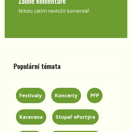
Žádné komentáře
Nikdo zatím nevložil komentář.
Populární témata
Festivaly
Koncerty
PFP
Karavana
Stopař ePortýra