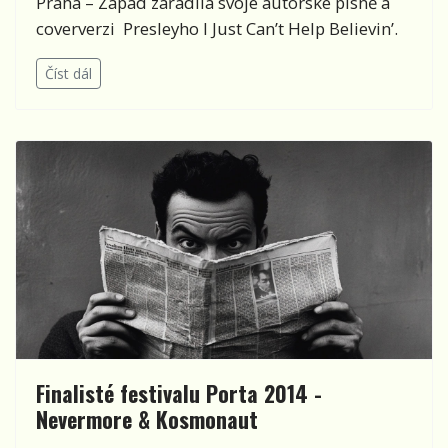
Praha – Západ zařadila svoje autorské písně a
coververzi Presleyho I Just Can’t Help Believin’.
Číst dál
Finalisté festivalu Porta 2014 -
Nevermore & Kosmonaut