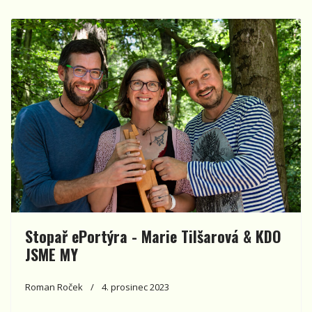
Stopař ePortýra - Marie Tilšarová & KDO
JSME MY
Roman Roček
4. prosinec 2023