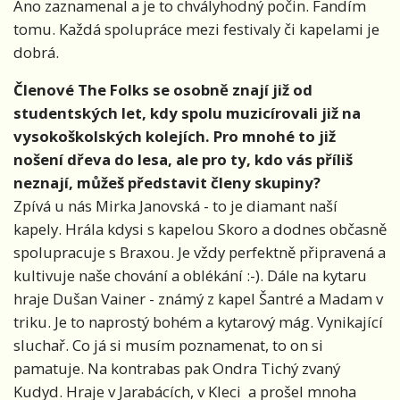
Ano zaznamenal a je to chvályhodný počin. Fandím
tomu. Každá spolupráce mezi festivaly či kapelami je
dobrá.
Členové The Folks se osobně znají již od
studentských let, kdy spolu muzicírovali již na
vysokoškolských kolejích. Pro mnohé to již
nošení dřeva do lesa, ale pro ty, kdo vás příliš
neznají, můžeš představit členy skupiny?
Zpívá u nás Mirka Janovská - to je diamant naší
kapely. Hrála kdysi s kapelou Skoro a dodnes občasně
spolupracuje s Braxou. Je vždy perfektně připravená a
kultivuje naše chování a oblékání :-). Dále na kytaru
hraje Dušan Vainer - známý z kapel Šantré a Madam v
triku. Je to naprostý bohém a kytarový mág. Vynikající
sluchař. Co já si musím poznamenat, to on si
pamatuje. Na kontrabas pak Ondra Tichý zvaný
Kudyd. Hraje v Jarabácích, v Kleci
a prošel mnoha