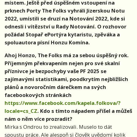
místem. Ještě před úspěšném vstoupení na
prknech Porty The Folks vyhráli Jizerskou Notu
2022, umístili se druzí na Notování 2022, kde si
odnesli i vítězství u Rady Notování. O rozhovor
požádal Stopař ePortýra kytaristu, zpěváka a
spoluautora písní Honzu Komína.
Ahoj Honzo, The Folks má za sebou úspěšný rok.
Příjemným překvapením nejen pro své skalní
příznivce je bezpochyby vaše PF 2025 se
zajímavými statistikami, poodkrytím nejbližších
plánů a novoročním dárečkem na svých
facebookových stránkách
https://www.facebook.com/kapela.folkova/?
locale=cs_CZ
. Kdo s tímto nápadem přišel a můžeš
nám o něm více prozradit?
Mirka s Ondrou to zrealizovali. Muselo to dát
spoustu práce. Ale alespoň si člověk uvědomí kolik