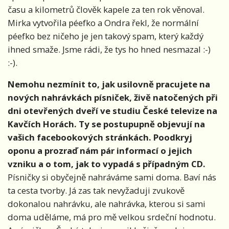
času a kilometrů člověk kapele za ten rok věnoval.
Mirka vytvořila péefko a Ondra řekl, že normální
péefko bez ničeho je jen takový spam, který každý
ihned smaže. Jsme rádi, že tys ho hned nesmazal :-)
:-).
Nemohu nezmínit to, jak usilovně pracujete na
nových nahrávkách písniček, živě natočených při
dni otevřených dveří ve studiu České televize na
Kavčích Horách. Ty se postupupně objevují na
vašich facebookových stránkách. Poodkryj
oponu a prozraď nám pár informací o jejich
vzniku a o tom, jak to vypadá s případným CD.
Písničky si obyčejně nahráváme sami doma. Baví nás
ta cesta tvorby. Já zas tak nevyžaduji zvukově
dokonalou nahrávku, ale nahrávka, kterou si sami
doma uděláme, má pro mě velkou srdeční hodnotu.