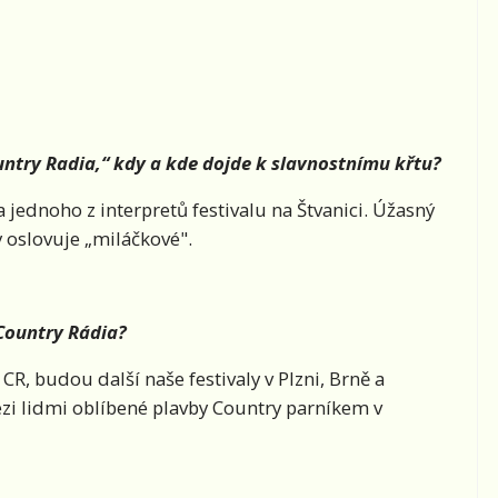
try Radia,“ kdy a kde dojde k slavnostnímu křtu?
 jednoho z interpretů festivalu na Štvanici. Úžasný
y oslovuje „miláčkové".
Country Rádia?
CR, budou další naše festivaly v Plzni, Brně a
zi lidmi oblíbené plavby Country parníkem v