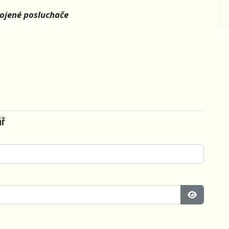
kojené posluchače
ář
Zobrazit 