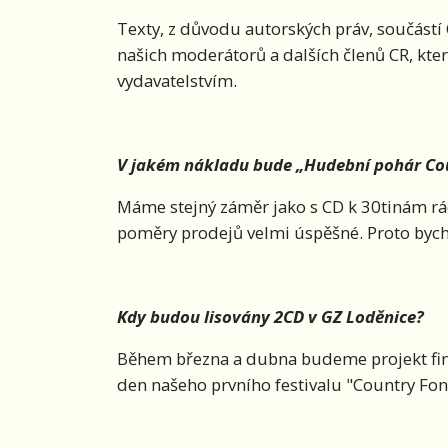
Texty, z důvodu autorských práv, součást
našich moderátorů a dalších členů CR, které
vydavatelstvím.
V jakém nákladu bude „Hudební pohár Cou
Máme stejný záměr jako s CD k 30tinám rád
poměry prodejů velmi úspěšné. Proto bych
Kdy budou lisovány 2CD v GZ Loděnice?
Během března a dubna budeme projekt final
den našeho prvního festivalu "Country Fontá