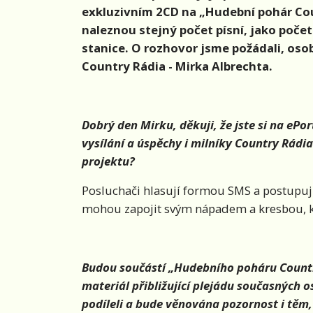
exkluzivním 2CD na „Hudební pohár Cou
naleznou stejný počet písní, jako počet
stanice. O rozhovor jsme požádali, oso
Country Rádia - Mirka Albrechta.
Dobrý den Mirku, děkuji, že jste si na eP
vysílání a úspěchy i milníky Country Rádi
projektu?
Posluchači hlasují formou SMS a postupujíc
mohou zapojit svým nápadem a kresbou, kt
Budou součástí „Hudebního poháru Countr
materiál přibližující plejádu současných o
podíleli a bude věnována pozornost i těm,