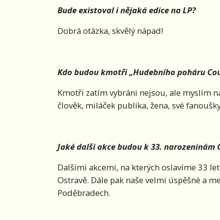
Bude existoval i nějaká edice na LP?
Dobrá otázka, skvělý nápad!
Kdo budou kmotři „Hudebního poháru Coun
Kmotři zatím vybráni nejsou, ale myslím na
člověk, miláček publika, žena, své fanoušk
Jaké další akce budou k 33. narozeninám 
Dalšími akcemi, na kterých oslavíme 33 let 
Ostravě. Dále pak naše velmi úspěšné a me
Poděbradech.