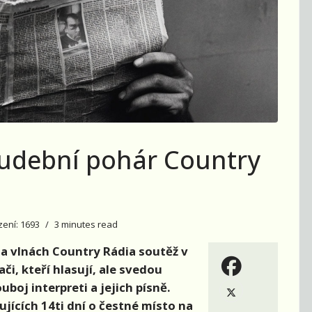
Hudební pohár Country
ení: 1693
3 minutes read
na vlnách Country Rádia soutěž v
či, kteří hlasují, ale svedou
oj interpreti a jejich písně.
jících 14ti dní o čestné místo na