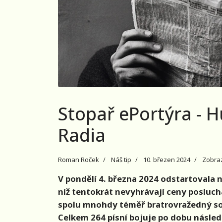
Stopař ePortýra - 
Radia
Roman Roček
Náš tip
10. březen 2024
Zobraz
V pondělí 4. března 2024 odstartovala 
níž tentokrát nevyhrávají ceny poslucha
spolu mnohdy téměř bratrovražedný soub
Celkem 264 písní bojuje po dobu následu