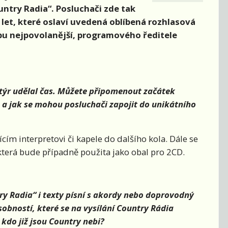
ntry Radia“. Posluchači zde tak
 let, které oslaví uvedená oblíbená rozhlasová
bu nejpovolanější, programového ředitele
ortýr udělal čas. Můžete připomenout začátek
a a jak se mohou posluchači zapojit do unikátního
ím interpretovi či kapele do dalšího kola. Dále se
erá bude případně použita jako obal pro 2CD.
y Radia“ i texty písní s akordy nebo doprovodný
sobností, které se na vysílání Country Rádia
 kdo již jsou Country nebi?