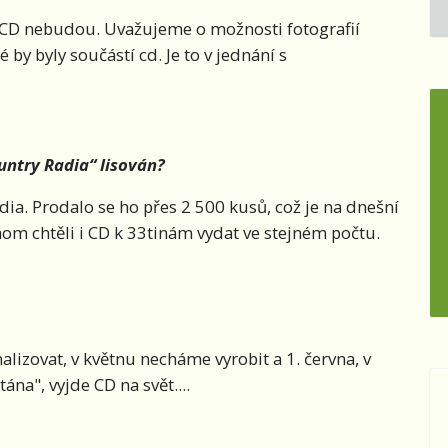
í CD nebudou. Uvažujeme o možnosti fotografií
 by byly součástí cd. Je to v jednání s
ntry Radia“ lisován?
ia. Prodalo se ho přes 2 500 kusů, což je na dnešní
om chtěli i CD k 33tinám vydat ve stejném počtu.
izovat, v květnu necháme vyrobit a 1. června, v
na", vyjde CD na svět....