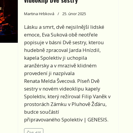
Martina Hrbková
25. únor 2025
Lásku a smrt, dvě nejsilnější lidské
emoce, Eva Suková obě neotřele
popisuje v básni Dvě sestry, kterou
hudebně zpracoval Jarda Hnízdil,
kapela Spolektiv ji uchopila
aranžérsky a v mrazivě klidném
provedení ji nazpívala
Renata Melda Švecová. Píseň Dvě
sestry v novém videoklipu kapely
Spolektiv, který režíroval Filip Vaněk v
prostorách Zámku v Pluhově Žďáru,
budce součástí
připravovaného Spolektiv | GENESIS.
Číst dál