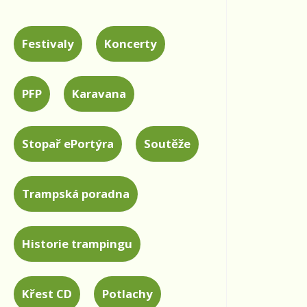
Festivaly
Koncerty
PFP
Karavana
Stopař ePortýra
Soutěže
Trampská poradna
Historie trampingu
Křest CD
Potlachy