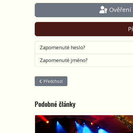
Ověření
Př
Zapomenuté heslo?
Zapomenuté jméno?
Předchozí článek: Skupina Naboso uvedla videokli
Předchozí
Podobné články