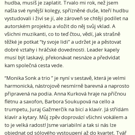
hudba, musíš je zaplatit. Trvalo mi rok, než jsem
našla své nynější kolegy, spřízněné duše, kteří hudbu
vystudovali i živí se jí, ale zároveň se chtějí podílet na
autorském projektu a vložit do něj svůj vklad. A
všichni muzikanti, co to teď čtou, vědí, jak strašně
těžké je potkat “ty svoje lidi” a udržet je a pěstovat
dobré vztahy i hráčské dovednosti. Leader kapely
musí být laskavý, překonávat nesnáze a předvídat
kam společná cesta vede.
“Monika Sonk a trio ” je nyní v sestavě, která je velmi
harmonická, nástrojově nesmírně barevná a naprosto
připravená na podia. Anna Kurková hraje na příčnou
flétnu a saxofon, Barbora Soukupová na cello a
trumpetu, Juraj Gažmerčík na bicí a klavír. Já střídám
klavír a kytary. Můj zpěv doprovází všichni vokálem a
to je velká radost! Jsme variabilní a tak si nás lze
objednat od sólového vystoupení až do kvartet. Tvář