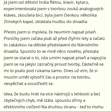
Já jsem od dětství hrála flétnu, klavír, kytaru,
experimentovala jsem s tvorbou zvuků analogových
kláves, zkoušela bicí, byla jsem členkou několika
Zlínských kapel, skládala hudbu do divadla.
Přesto jsem si myslela, že neumím napsat píseň.
Písničky jsem začala psát až před čtyřmi lety a začalo
to zakázkou na dětské představení do Národního
divadla. Spustilo to ve mně něco nového, přestala
jsem se starat o to, zda umím napsat píseň a napojila
jsem se na jakýsi zázračný proud tvorby, částečně se
mi to psalo pod rukama samo. Dnes už vím, že si
musím umět vytvořit čas a prostor na tvorbu,
nespěchat a soustředit se.
Idea, že budu hrát na více nástrojů s lehkostí a bez
zbytečných chyb, mě stála spoustu dřiny a
efektivního cvičení! Na druhou stranu - teď to mohu