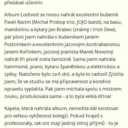
předávat učením.
Album Lodivod se mnou nahrál excelentní bubeník
Pavel Razím (Michal Prokop trio, JOJO band), na basu,
mandolínu a kytary Jan Brabec (známý i Irish Dew),
pár písní jsem nahrála s bubeníkem Janem
Podzimkem a excelentním jazzovým kontrabasistou
Janem Kořínkem, jazzový pianista Marek Novotný
nahrál tři písně zcela famózně. Sama jsem nahrála
hammond, piano, kytaru španělskou a elektrickou a
zpěvy. Natočeno bylo za 6 dní, a byla to radost! Zjistila
jsem, že ve studiu se má připravenost a kondice
opravdu vyplatila. Pak jsem míchala spolu s mistrem
zvuku, produkovala sama - a to byla velká dřina!
Kapela, která nahrála album, nemohla dál existovat
pro velkou vytíženost kolegů. Pokud hraješ s
profesionály, tak oni mají jediný zdroj příjmů - to je