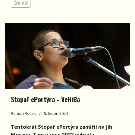
Číst dál
Stopař ePortýra - VeHiBa
Roman Roček
8. leden 2024
Tentokrát Stopař ePortýra zamířil na jih
Moravy. Tam v roce 2022 vyhrála