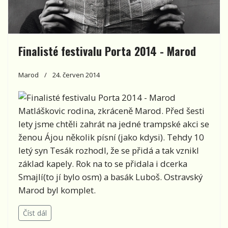
Finalisté festivalu Porta 2014 - Marod
Marod
24. červen 2014
Matláškovic rodina, zkráceně Marod. Před šesti
lety jsme chtěli zahrát na jedné trampské akci se
ženou Ájou několik písní (jako kdysi). Tehdy 10
letý syn Tesák rozhodl, že se přidá a tak vznikl
základ kapely. Rok na to se přidala i dcerka
Smajlí(to jí bylo osm) a basák Luboš. Ostravský
Marod byl komplet.
Číst dál