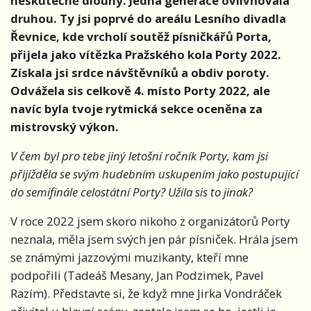
neskutečně dlouhý. Jedna generace ovlivňovala
druhou. Ty jsi poprvé do areálu Lesního divadla
Řevnice, kde vrcholí soutěž písničkářů Porta,
přijela jako vítězka Pražského kola Porty 2022.
Získala jsi srdce návštěvníků a obdiv poroty.
Odvážela sis celkově 4. místo Porty 2022, ale
navíc byla tvoje rytmická sekce oceněna za
mistrovský výkon.
V čem byl pro tebe jiný letošní ročník Porty, kam jsi
přijížděla se svým hudebním uskupením jako postupující
do semifinále celostátní Porty? Užila sis to jinak?
V roce 2022 jsem skoro nikoho z organizátorů Porty
neznala, měla jsem svých jen pár písniček. Hrála jsem
se známými jazzovými muzikanty, kteří mne
podpořili (Tadeáš Mesany, Jan Podzimek, Pavel
Razím). Představte si, že když mne Jirka Vondráček