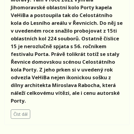
Jihomoravské oblastní kolo Porty kapela
VeHiBa a postoupila tak do Celostátního
kola do Lesního areálu v Řevnicích. Do něj se
v uvedeném roce snažilo probojovat z 15ti
oblastních kol 224 souborů. Ostatně číslice
15 je nerozlučně spjata s 56. ročníkem
festivalu Porta. Právě tolikrát totiž se staly
Řevnice domovskou scénou Celostátního
kola Porty. Z jeho prken si v uvedený rok
odvezla VeHiBa nejen ikonickou sošku z
dílny architekta Miroslava Rabocha, která
náleží celkovému vítězi, ale i cenu autorské
Porty.
Číst dál