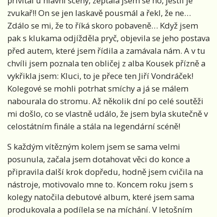
přivítal u hlavní scény, zeptala jsem se ho, jestli je
zvukař!! On se jen laskavě pousmál a řekl, že ne…
Zdálo se mi, že to říká skoro pobaveně… Když jsem
pak s klukama odjížděla pryč, objevila se jeho postava
před autem, které jsem řídila a zamávala nám. A v tu
chvíli jsem poznala ten obličej z alba Kousek přízně a
vykřikla jsem: Kluci, to je přece ten Jiří Vondráček!
Kolegové se mohli potrhat smíchy a já se málem
nabourala do stromu. Až několik dní po celé soutěži
mi došlo, co se vlastně událo, že jsem byla skutečně v
celostátním finále a stála na legendární scéně!
S každým vítězným kolem jsem se sama velmi
posunula, začala jsem dotahovat věci do konce a
připravila další krok dopředu, hodně jsem cvičila na
nástroje, motivovalo mne to. Koncem roku jsem s
kolegy natočila debutové album, které jsem sama
produkovala a podílela se na míchání. V letošním