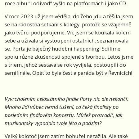
roce albu “Lodivod” vyšlo na platformách i jako CD.
V roce 2023 už jsem věděla, do čeho jdu a těšila jsem
se na radostná setkání s kolegy, protože se vzájemně
jako tvůrci podporujeme. Víc jsem se koukala kolem
sebe a užívala si vystoupení ostatních, seznamovala
se. Porta je báječný hudební happening! Sdílíme
spolu různé zkušenosti spojené s tvorbou. Letos jsme
s triem, jehož sestava se rok vyvíjela, postoupili do
semifinále. Opět to byla čest a paráda být v Řevnicích!
Vyvrcholením celostátního finále Porty nic ale nekončí.
Mnoho lidí vůbec nemá tušení, co čeká finalisty po
posledním finálovém koncertu. Můžeš prozradit, jak
muzikantsky vypadalo tvoje léto a podzim?
Velký kolotoč jsem zatím bohužel nezažila. Ale také