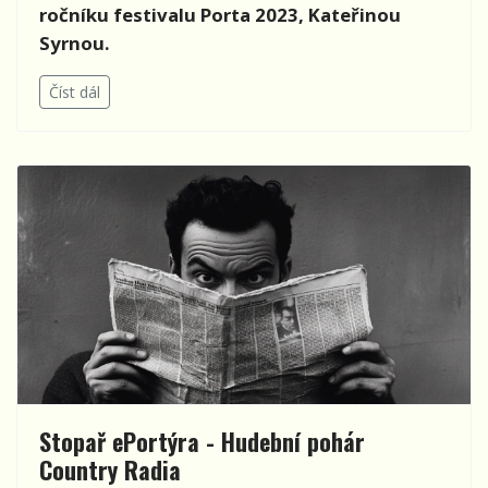
ročníku festivalu
Porta 2023, Kate
řinou
Syrnou.
Číst dál
Stopař ePortýra - Hudební pohár
Country Radia