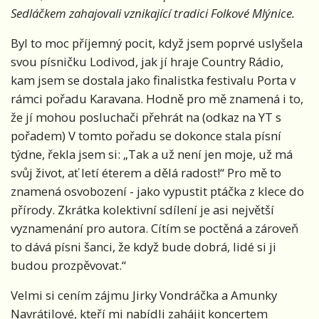
Sedláčkem zahajovali vznikající tradici Folkové Mlýnice.
Byl to moc příjemný pocit, když jsem poprvé uslyšela
svou písničku Lodivod, jak jí hraje Country Rádio,
kam jsem se dostala jako finalistka festivalu Porta v
rámci pořadu Karavana. Hodně pro mě znamená i to,
že jí mohou posluchači přehrát na (odkaz na YT s
pořadem) V tomto pořadu se dokonce stala písní
týdne, řekla jsem si: „Tak a už není jen moje, už má
svůj život, ať letí éterem a dělá radost!“ Pro mě to
znamená osvobození - jako vypustit ptáčka z klece do
přírody. Zkrátka kolektivní sdílení je asi největší
vyznamenání pro autora. Cítím se poctěná a zároveň
to dává písni šanci, že když bude dobrá, lidé si ji
budou prozpěvovat.“
Velmi si cením zájmu Jirky Vondráčka a Amunky
Navrátilové, kteří mi nabídli zahájit koncertem