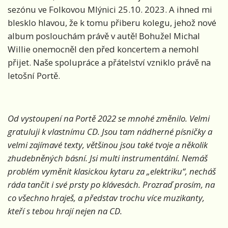
sezónu ve Folkovou Mlýnici 25.10. 2023. A ihned mi
blesklo hlavou, že k tomu přiberu kolegu, jehož nové
album poslouchám právě v autě! Bohužel Michal
Willie onemocněl den před koncertem a nemohl
přijet. Naše spolupráce a přátelství vzniklo právě na
letošní Portě.
Od vystoupení na Portě 2022 se mnohé změnilo. Velmi
gratuluji k vlastnímu CD. Jsou tam nádherné písničky a
velmi zajímavé texty, většinou jsou také tvoje a několik
zhudebněných básní. Jsi multi instrumentální. Nemáš
problém vyměnit klasickou kytaru za „elektriku“, necháš
ráda tančit i své prsty po klávesách. Prozraď prosím, na
co všechno hraješ, a představ trochu více muzikanty,
kteří s tebou hrají nejen na CD.