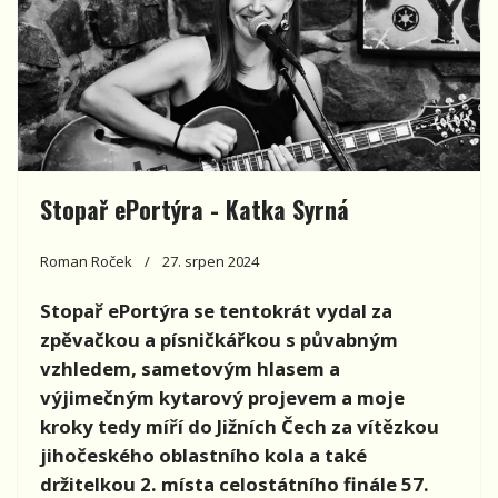
Stopař ePortýra - Katka Syrná
Roman Roček
27. srpen 2024
Stopař
ePort
ýra se tentokrát vydal za
zpěvačkou a písničkářkou s půvabným
vzhledem, sametovým hlasem a
výjimečným kytarový projevem a moje
kroky tedy míří
do Ji
žní
ch
Čech za vítězkou
jihočesk
ého
oblastního kola a tak
é
držitelkou 2. mí
sta celost
átní
ho fin
ále 57.