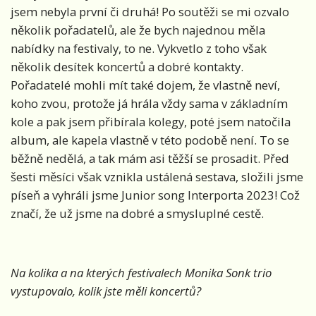
jsem nebyla první či druhá! Po soutěži se mi ozvalo
několik pořadatelů, ale že bych najednou měla
nabídky na festivaly, to ne. Vykvetlo z toho však
několik desítek koncertů a dobré kontakty.
Pořadatelé mohli mít také dojem, že vlastně neví,
koho zvou, protože já hrála vždy sama v základním
kole a pak jsem přibírala kolegy, poté jsem natočila
album, ale kapela vlastně v této podobě není. To se
běžně nedělá, a tak mám asi těžší se prosadit. Před
šesti měsíci však vznikla ustálená sestava, složili jsme
píseň a vyhráli jsme Junior song Interporta 2023! Což
značí, že už jsme na dobré a smysluplné cestě.
Na kolika a na kterých festivalech Monika Sonk trio
vystupovalo, kolik jste měli koncertů?