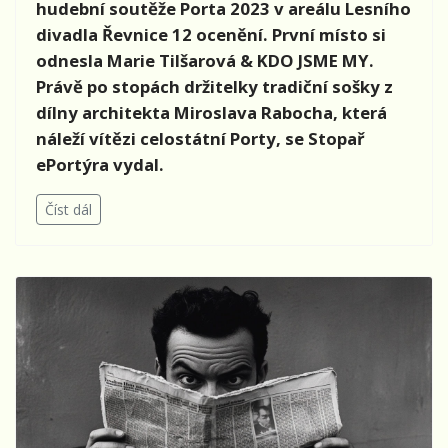
hudební soutěže Porta 2023 v areálu Lesního
divadla Řevnice 12 ocenění. První místo si
odnesla Marie Tilšarová & KDO JSME MY.
Právě po stopách držitelky tradiční sošky z
dílny architekta Miroslava Rabocha, která
náleží vítězi celostátní Porty, se Stopař
ePortýra vydal.
Číst dál