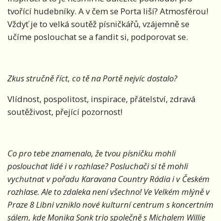
tvořící hudebníky. A v čem se Porta liší? Atmosférou!
Vždyť je to velká soutěž písničkářů, vzájemně se
učíme poslouchat se a fandit si, podporovat se.
Zkus stručně říct, co tě na Portě nejvíc dostalo?
Vlídnost, pospolitost, inspirace, přátelství, zdravá
soutěživost, přející pozornost!
Co pro tebe znamenalo, že tvou písničku mohli
poslouchat lidé i v rozhlase? Posluchači si tě mohli
vychutnat v pořadu Karavana Country Rádia i v Českém
rozhlase. Ale to zdaleka není všechno! Ve Velkém mlýně v
Praze 8 Libni vzniklo nové kulturní centrum s koncertním
sálem, kde Monika Sonk trio společně s Michalem Willie