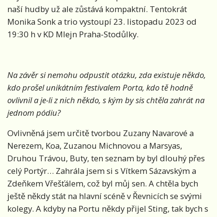
naší hudby už ale zůstává kompaktní. Tentokrát
Monika Sonk a trio vystoupí 23. listopadu 2023 od
19:30 h v KD Mlejn Praha-Stodůlky.
Na závěr si nemohu odpustit otázku, zda existuje někdo,
kdo prošel unikátním festivalem Porta, kdo tě hodně
ovlivnil a je-li z nich někdo, s kým by sis chtěla zahrát na
jednom pódiu?
Ovlivněná jsem určitě tvorbou Zuzany Navarové a
Nerezem, Koa, Zuzanou Michnovou a Marsyas,
Druhou Trávou, Buty, ten seznam by byl dlouhý přes
celý Portýr… Zahrála jsem si s Vítkem Sázavským a
Zdeňkem Vřešťálem, což byl můj sen. A chtěla bych
ještě někdy stát na hlavní scéně v Řevnicích se svými
kolegy. A kdyby na Portu někdy přijel Sting, tak bych s