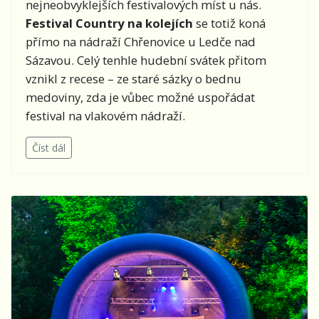
nejneobvyklejších festivalových míst u nás.
Festival Country na kolejích
se totiž koná
přímo na nádraží Chřenovice u Ledče nad
Sázavou. Celý tenhle hudební svátek přitom
vznikl z recese – ze staré sázky o bednu
medoviny, zda je vůbec možné uspořádat
festival na vlakovém nádraží.
Číst dál