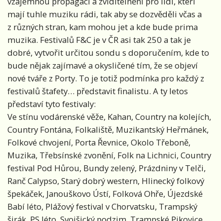
vzájemnou propagaci a zviditelnění pro lidi, kteří
mají tuhle muziku rádi, tak aby se dozvěděli včas a
z různých stran, kam mohou jet a kde bude prima
muzika. Festivalů F&C je v ČR asi tak 250 a tak je
dobré, vytvořit určitou sondu s doporučením, kde to
bude nějak zajímavé a okysličené tím, že se objeví
nové tváře z Porty. To je totiž podmínka pro každý z
festivalů štafety… představit finalistu. A ty letos
představí tyto festivaly:
Ve stínu vodárenské věže, Kahan, Country na kolejích,
Country Fontána, Folkaliště, Muzikantský Heřmánek,
Folkové chvojení, Porta Řevnice, Okolo Třeboně,
Muzika, Třebsínské zvonění, Folk na Lichnici, Country
festival Pod Hůrou, Bundy zelený, Prázdniny v Telči,
Ranč Calypso, Starý dobrý western, Hlinecký folkový
špekáček, Janouškovo Ústí, Folková Ohře, Újezdské
Babí léto, Plážový festival v Chorvatsku, Trampský
širák, PS léto, Svojšický podzim, Trampské Pikovice,