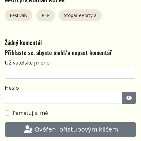
ePortýra Roman Roček
Festivaly
PFP
Stopař ePortýra
Žádný komentář
Přihlaste se, abyste mohl/a napsat komentář
Uživatelské jméno
Heslo
Zobra
Pamatuj si mě
Ověření přístupovým klíčem