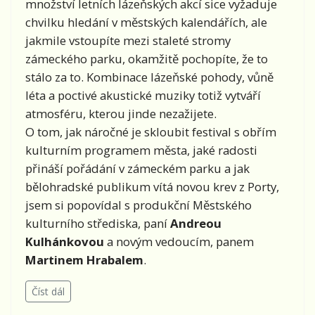
množství letních lázeňských akcí sice vyžaduje
chvilku hledání v městských kalendářích, ale
jakmile vstoupíte mezi staleté stromy
zámeckého parku, okamžitě pochopíte, že to
stálo za to. Kombinace lázeňské pohody, vůně
léta a poctivé akustické muziky totiž vytváří
atmosféru, kterou jinde nezažijete.
O tom, jak náročné je skloubit festival s obřím
kulturním programem města, jaké radosti
přináší pořádání v zámeckém parku a jak
bělohradské publikum vítá novou krev z Porty,
jsem si popovídal s produkční Městského
kulturního střediska, paní
Andreou
Kulhánkovou
a novým vedoucím, panem
Martinem Hrabalem
.
Číst dál