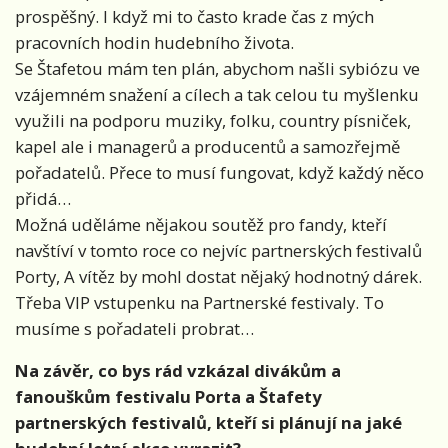
prospěšný. I když mi to často krade čas z mých
pracovních hodin hudebního života.
Se Štafetou mám ten plán, abychom našli sybiózu ve
vzájemném snažení a cílech a tak celou tu myšlenku
využili na podporu muziky, folku, country písniček,
kapel ale i managerů a producentů a samozřejmě
pořadatelů. Přece to musí fungovat, když každý něco
přidá…
Možná uděláme nějakou soutěž pro fandy, kteří
navštíví v tomto roce co nejvíc partnerských festivalů
Porty, A vítěz by mohl dostat nějaký hodnotný dárek.
Třeba VIP vstupenku na Partnerské festivaly. To
musíme s pořadateli probrat…
Na závěr, co bys rád vzkázal divákům a
fanouškům festivalu Porta a Štafety
partnerských festivalů, kteří si plánují na jaké