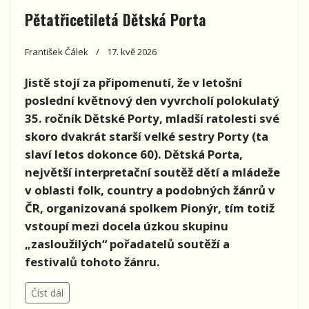
Pětatřicetiletá Dětská Porta
František Čálek
17. kvě 2026
Jistě stojí za připomenutí, že v letošní
poslední květnový den vyvrcholí polokulatý
35. ročník Dětské Porty, mladší ratolesti své
skoro dvakrát starší velké sestry Porty (ta
slaví letos dokonce 60). Dětská Porta,
největší interpretační soutěž dětí a mládeže
v oblasti folk, country a podobných žánrů v
ČR, organizovaná spolkem Pionýr, tím totiž
vstoupí mezi docela úzkou skupinu
„zasloužilých“ pořadatelů soutěží a
festivalů tohoto žánru.
Číst dál