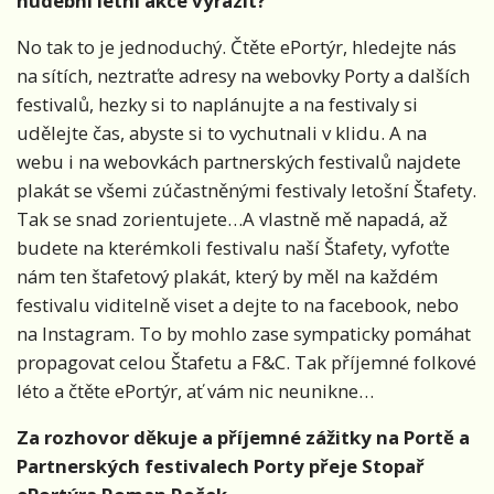
hudební letní akce vyrazit?
No tak to je jednoduchý. Čtěte ePortýr, hledejte nás
na sítích, neztraťte adresy na webovky Porty a dalších
festivalů, hezky si to naplánujte a na festivaly si
udělejte čas, abyste si to vychutnali v klidu. A na
webu i na webovkách partnerských festivalů najdete
plakát se všemi zúčastněnými festivaly letošní Štafety.
Tak se snad zorientujete…A vlastně mě napadá, až
budete na kterémkoli festivalu naší Štafety, vyfoťte
nám ten štafetový plakát, který by měl na každém
festivalu viditelně viset a dejte to na facebook, nebo
na Instagram. To by mohlo zase sympaticky pomáhat
propagovat celou Štafetu a F&C. Tak příjemné folkové
léto a čtěte ePortýr, ať vám nic neunikne…
Za rozhovor děkuje a příjemné zážitky na Portě a
Partnerských festivalech Porty přeje Stopař