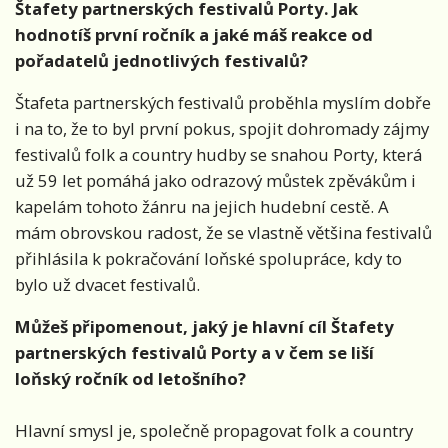
Štafety partnerských festivalů Porty. Jak
hodnotíš první ročník a jaké máš reakce od
pořadatelů jednotlivých festivalů?
Štafeta partnerských festivalů proběhla myslím dobře
i na to, že to byl první pokus, spojit dohromady zájmy
festivalů folk a country hudby se snahou Porty, která
už 59 let pomáhá jako odrazový můstek zpěvákům i
kapelám tohoto žánru na jejich hudební cestě. A
mám obrovskou radost, že se vlastně většina festivalů
přihlásila k pokračování loňské spolupráce, kdy to
bylo už dvacet festivalů.
Můžeš připomenout, jaký je hlavní cíl Štafety
partnerských festivalů Porty a v čem se liší
loňský ročník od letošního?
Hlavní smysl je, společně propagovat folk a country