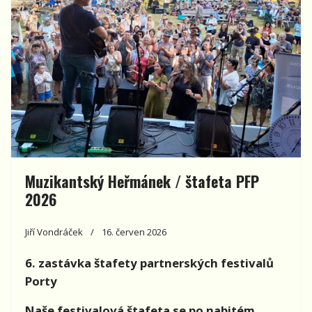
Muzikantský Heřmánek / štafeta PFP
2026
Jiří Vondráček
16. červen 2026
6. zastávka štafety partnerských festivalů
Porty
Naše festivalová štafeta se po nabitém