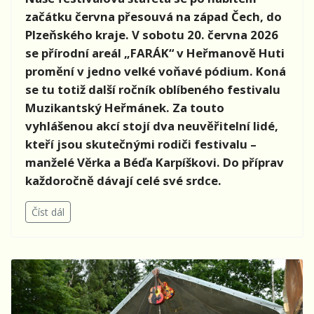
začátku června přesouvá na západ Čech, do
Plzeňského kraje. V sobotu 20. června 2026
se přírodní areál „FARÁK“ v Heřmanově Huti
promění v jedno velké voňavé pódium. Koná
se tu totiž další ročník oblíbeného festivalu
Muzikantský Heřmánek. Za touto
vyhlášenou akcí stojí dva neuvěřitelní lidé,
kteří jsou skutečnými rodiči festivalu –
manželé Věrka a Béďa Karpíškovi. Do příprav
každoročně dávají celé své srdce.
Číst dál