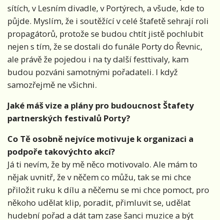
sítích, v Lesním divadle, v Portýrech, a všude, kde to
půjde. Myslím, že i soutěžící v celé štafetě sehrají roli
propagátorů, protože se budou chtít jistě pochlubit
nejen s tím, že se dostali do funále Porty do Řevnic,
ale právě že pojedou i na ty další festtivaly, kam
budou pozváni samotnými pořadateli. I když
samozřejmě ne všichni.
Jaké máš vize a plány pro budoucnost Štafety
partnerských festivalů Porty?
Co Tě osobně nejvíce motivuje k organizaci a
podpoře takovýchto akcí?
Já ti nevím, že by mě něco motivovalo. Ale mám to
nějak uvnitř, že v něčem co můžu, tak se mi chce
přiložit ruku k dílu a něčemu se mi chce pomoct, pro
někoho udělat klip, poradit, přimluvit se, udělat
hudební pořad a dát tam zase šanci muzice a být