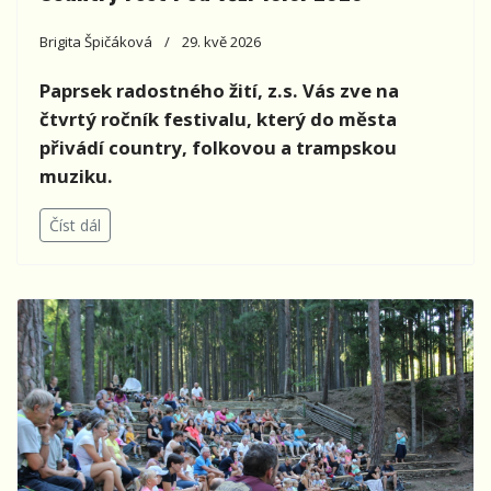
Brigita Špičáková
29. kvě 2026
Paprsek radostného žití, z.s. Vás zve na
čtvrtý ročník festivalu, který do města
přivádí country, folkovou a trampskou
muziku.
Číst dál