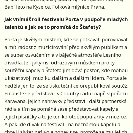
Babí léto na Kyselce, Folková mlýnice Praha.
Jak vnímáš roli festivalu Porta v podpoře mladých
talentů a jak se to promítá do Štafety?
Porta je skvělým místem, kde se potkávat, porovnávat
a mít radost z muzicírování před skvělým publikem a
se super ozvučením a v báječné atmosféře Lesního
divadla. Je i jakýmsi odrazovým můstkem pro ty
soutěžní kapely a Štafeta jim dává postor, kde mohou
ukázat svoji muziku dalším a dalším lidem. Porta ale
nedělá jen to, že se uskuteční celorepubliková soutěž.
Finalisté se představí i v Country rádiu např. v pořadu
Karavana, jejich nahrávky představí i další partnerská
rádia a tím se pomáhá zase představovat kapely a
jejich písničky a to je ten kolotoč popularity v muzice.
A pak jde divák na festival i na neznámou kapelu a
chce ji slyšet naživo a pobavit se, protože se mu jejich