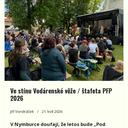
Ve stínu Vodárenské věže / štafeta PFP
2026
Jiří Vondráček
21. kvě 2026
V Nymburce doufají, že letos bude „Pod