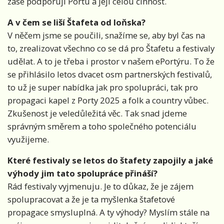
zase podporují Portu a její celou činnost.
A v čem se liší Štafeta od loňska?
V něčem jsme se poučili, snažíme se, aby byl čas na
to, zrealizovat všechno co se dá pro Štafetu a festivaly
udělat. A to je třeba i prostor v našem ePortýru. To že
se přihlásilo letos dvacet osm partnerských festivalů,
to už je super nabídka jak pro spolupráci, tak pro
propagaci kapel z Porty 2025 a folk a country vůbec.
Zkušenost je veledůležitá věc. Tak snad jdeme
správným směrem a toho společného potenciálu
využijeme.
Které festivaly se letos do štafety zapojily a jaké
výhody jim tato spolupráce přináší?
Rád festivaly vyjmenuju. Je to důkaz, že je zájem
spolupracovat a že je ta myšlenka štafetové
propagace smysluplná. A ty výhody? Myslím stále na