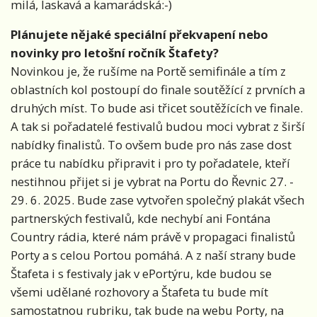
milá, laskavá a kamarádská:-)
Plánujete nějaké speciální překvapení nebo
novinky pro letošní ročník Štafety?
Novinkou je, že rušíme na Portě semifinále a tím z
oblastních kol postoupí do finale soutěžící z prvních a
druhých míst. To bude asi třicet soutěžících ve finale.
A tak si pořadatelé festivalů budou moci vybrat z širší
nabídky finalistů. To ovšem bude pro nás zase dost
práce tu nabídku připravit i pro ty pořadatele, kteří
nestihnou přijet si je vybrat na Portu do Řevnic 27. -
29. 6. 2025. Bude zase vytvořen společný plakát všech
partnerských festivalů, kde nechybí ani Fontána
Country rádia, které nám právě v propagaci finalistů
Porty a s celou Portou pomáhá. A z naší strany bude
Štafeta i s festivaly jak v ePortýru, kde budou se
všemi udělané rozhovory a Štafeta tu bude mít
samostatnou rubriku, tak bude na webu Porty, na