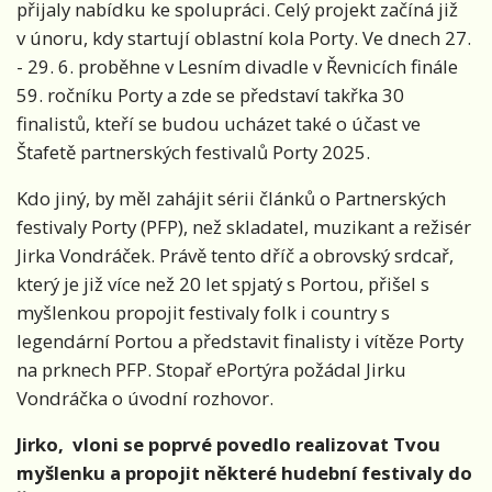
přijaly nabídku ke spolupráci. Celý projekt začíná již
v únoru, kdy startují oblastní kola Porty.
Ve dnech 27.
- 29. 6. proběhne v Lesním divadle v Řevnicích finále
59. ročníku Porty a zde se představí takřka 30
finalistů, kteří se budou ucházet také o účast ve
Štafetě partnerských festivalů Porty 2025.
Kdo jiný, by měl zahájit sérii článků o Partnerských
festivaly Porty (PFP), než skladatel, muzikant a režisér
Jirka Vondráček. Právě tento dříč a obrovský srdcař,
který je již více než 20 let spjatý s Portou, přišel s
myšlenkou propojit festivaly folk i country s
legendární Portou a představit finalisty i vítěze Porty
na prknech PFP. Stopař ePortýra požádal Jirku
Vondráčka o úvodní rozhovor.
Jirko,
vloni se poprvé povedlo realizovat Tvou
myšlenku a propojit některé hudební festivaly do