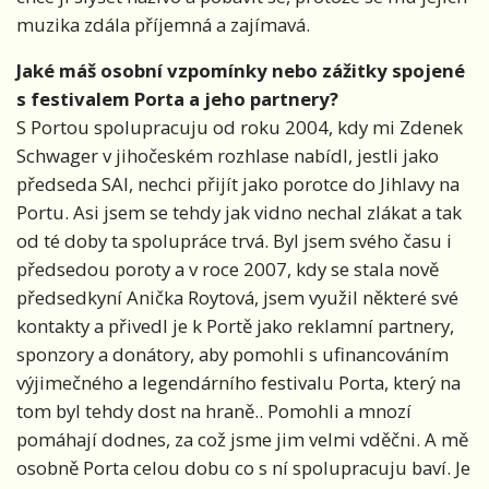
muzika zdála příjemná a zajímavá.
Jaké máš osobní vzpomínky nebo zážitky spojené
s festivalem Porta a jeho partnery?
S Portou spolupracuju od roku 2004, kdy mi Zdenek
Schwager v jihočeském rozhlase nabídl, jestli jako
předseda SAI, nechci přijít jako porotce do Jihlavy na
Portu. Asi jsem se tehdy jak vidno nechal zlákat a tak
od té doby ta spolupráce trvá. Byl jsem svého času i
předsedou poroty a v roce 2007, kdy se stala nově
předsedkyní Anička Roytová, jsem využil některé své
kontakty a přivedl je k Portě jako reklamní partnery,
sponzory a donátory, aby pomohli s ufinancováním
výjimečného a legendárního festivalu Porta, který na
tom byl tehdy dost na hraně.. Pomohli a mnozí
pomáhají dodnes, za což jsme jim velmi vděčni. A mě
osobně Porta celou dobu co s ní spolupracuju baví. Je