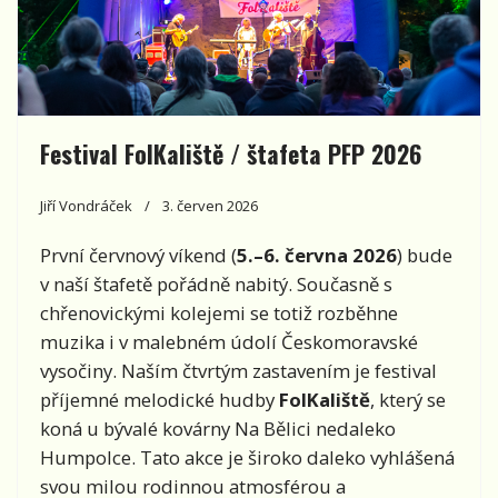
Festival FolKaliště / štafeta PFP 2026
Jiří Vondráček
3. červen 2026
První červnový víkend (
5.–6. června 2026
) bude
v naší štafetě pořádně nabitý. Současně s
chřenovickými kolejemi se totiž rozběhne
muzika i v malebném údolí Českomoravské
vysočiny. Naším čtvrtým zastavením je festival
příjemné melodické hudby
FolKaliště
, který se
koná u bývalé kovárny Na Bělici nedaleko
Humpolce. Tato akce je široko daleko vyhlášená
svou milou rodinnou atmosférou a