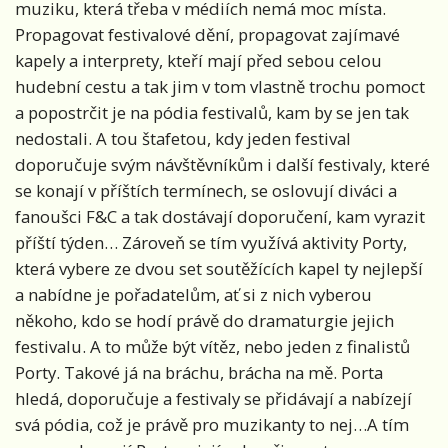
muziku, která třeba v médiích nemá moc místa.
Propagovat festivalové dění, propagovat zajímavé
kapely a interprety, kteří mají před sebou celou
hudební cestu a tak jim v tom vlastně trochu pomoct
a popostrčit je na pódia festivalů, kam by se jen tak
nedostali. A tou štafetou, kdy jeden festival
doporučuje svým návštěvníkům i další festivaly, které
se konají v příštích termínech, se oslovují diváci a
fanoušci F&C a tak dostávají doporučení, kam vyrazit
příští týden… Zároveň se tím využívá aktivity Porty,
která vybere ze dvou set soutěžících kapel ty nejlepší
a nabídne je pořadatelům, ať si z nich vyberou
někoho, kdo se hodí právě do dramaturgie jejich
festivalu. A to může být vítěz, nebo jeden z finalistů
Porty. Takové já na bráchu, brácha na mě. Porta
hledá, doporučuje a festivaly se přidávají a nabízejí
svá pódia, což je právě pro muzikanty to nej…A tím