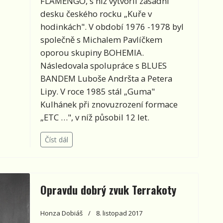
FLAMENGO, s níž vytvořil zásadní
desku českého rocku „Kuře v
hodinkách". V období 1976 -1978 byl
společně s Michalem Pavlíčkem
oporou skupiny BOHEMIA.
Následovala spolupráce s BLUES
BANDEM Luboše Andršta a Petera
Lipy. V roce 1985 stál „Guma"
Kulhánek při znovuzrození formace
„ETC …", v níž působil 12 let.
Číst dál
Opravdu dobrý zvuk Terrakoty
Honza Dobiáš
8. listopad 2017