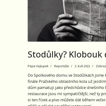
Stodůlky? Klobouk d
Pepa Vejlupek
Reportáže
2. kvě 2022
Zobraz
Do Spolkového domu ve Stodůlkách jsme tr
finále Pražského oblastního kola už jezdíme
dům pamatuji jako předchůdce dnešního 
restaurace jsou mi sympatičtější, než ty pr
si ten řízek a pivo můžete dát během večera
přišli o nějaké soutěžní vystoupení.