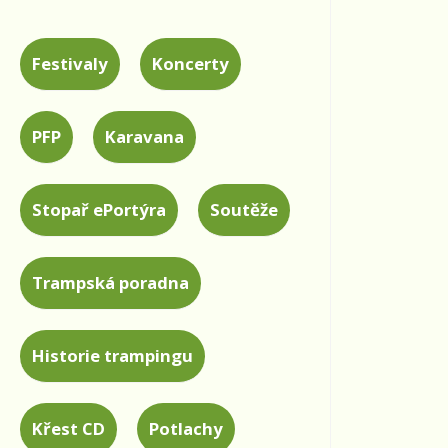
Festivaly
Koncerty
PFP
Karavana
Stopař ePortýra
Soutěže
Trampská poradna
Historie trampingu
Křest CD
Potlachy