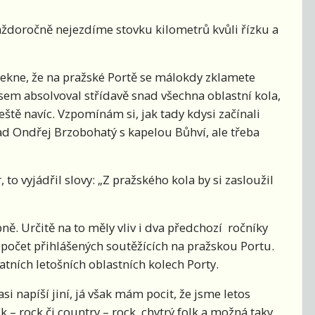
každoročně nejezdíme stovku kilometrů kvůli řízku a
řekne, že na pražské Portě se málokdy zklamete
jsem absolvoval střídavě snad všechna oblastní kola,
ještě navíc. Vzpomínám si, jak tady kdysi začínali
ad Ondřej Brzobohatý s kapelou Bůhví, ale třeba
 to vyjádřil slovy: „Z pražského kola by si zasloužil
ně. Určitě na to měly vliv i dva předchozí ročníky
í počet přihlášených soutěžících na pražskou Portu.
atních letošních oblastních kolech Porty.
i napíší jiní, já však mám pocit, že jsme letos
k – rock či country – rock, chytrý folk a možná taky