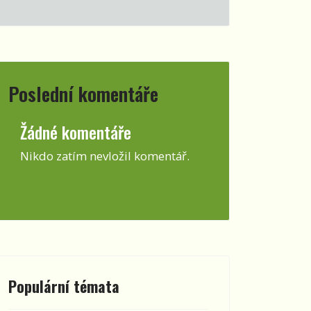
Poslední komentáře
Žádné komentáře
Nikdo zatím nevložil komentář.
Populární témata
rta žije a Krumlov je jistota