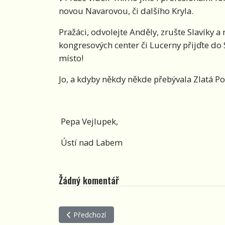
novou Navarovou, či dalšího Kryla.
Pražáci, odvolejte Anděly, zrušte Slavíky
kongresových center či Lucerny přijďte do
místo!
Jo, a kdyby někdy někde přebývala Zlatá Po
Pepa Vejlupek,
Ústí nad Labem
Žádný komentář
Předchozí článek: Republikové finále Brány 2022
Předchozí