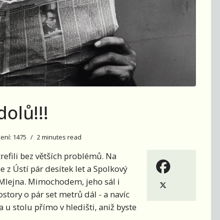
olů!!!
ení: 1475
2 minutes read
efili bez větších problémů. Na
 z Ústí pár desítek let a Spolkový
Mlejna. Mimochodem, jeho sál i
ostory o pár set metrů dál - a navíc
 u stolu přímo v hledišti, aniž byste