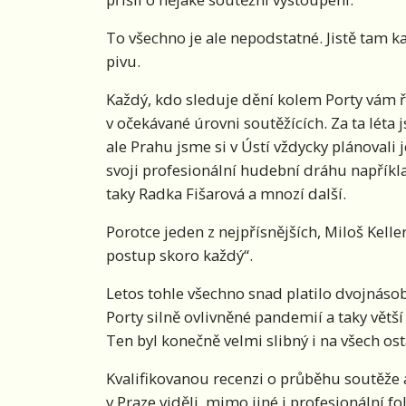
To všechno je ale nepodstatné. Jistě tam 
pivu.
Každý, kdo sleduje dění kolem Porty vám 
v očekávané úrovni soutěžících. Za ta léta 
ale Prahu jsme si v Ústí vždycky plánovali 
svoji profesionální hudební dráhu napříkl
taky Radka Fišarová a mnozí další.
Porotce jeden z nejpřísnějších, Miloš Keller,
postup skoro každý“.
Letos tohle všechno snad platilo dvojnásob
Porty silně ovlivněné pandemií a taky větš
Ten byl konečně velmi slibný i na všech ost
Kvalifikovanou recenzi o průběhu soutěže as
v Praze viděli mimo jiné i profesionální fol