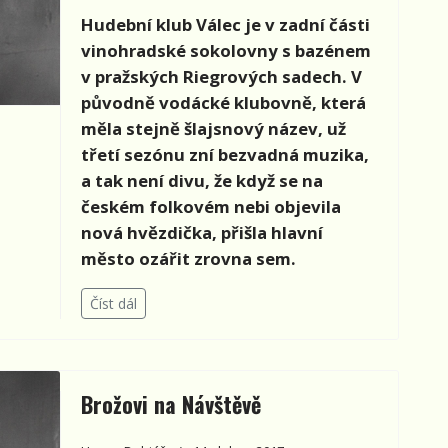
Hudební klub Válec je v zadní části
vinohradské sokolovny s bazénem
v pražských Riegrových sadech. V
původně vodácké klubovně, která
měla stejně šlajsnový název, už
třetí sezónu zní bezvadná muzika,
a tak není divu, že když se na
českém folkovém nebi objevila
nová hvězdička, přišla hlavní
město ozářit zrovna sem.
Číst dál
Brožovi na Návštěvě