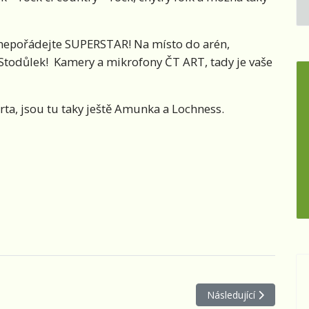
 a nepořádejte SUPERSTAR! Na místo do arén,
 Stodůlek! Kamery a mikrofony ČT ART, tady je vaše
rta, jsou tu taky ještě Amunka a Lochness.
Další článek: Dětská Po
Následující