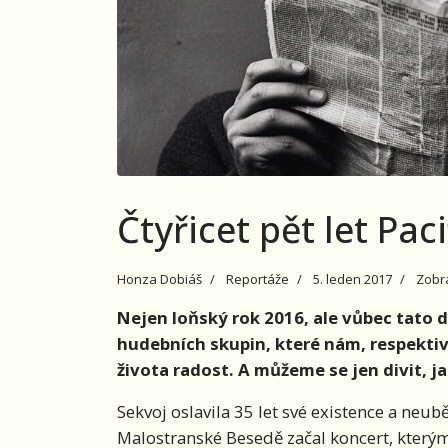
Čtyřicet pět let Pac
Honza Dobiáš
Reportáže
5. leden 2017
Zobr
Nejen loňský rok 2016, ale vůbec tato d
hudebních skupin, které nám, respektiv
života radost. A můžeme se jen divit, ja
Sekvoj oslavila 35 let své existence a neub
Malostranské Besedě začal koncert, kterým P