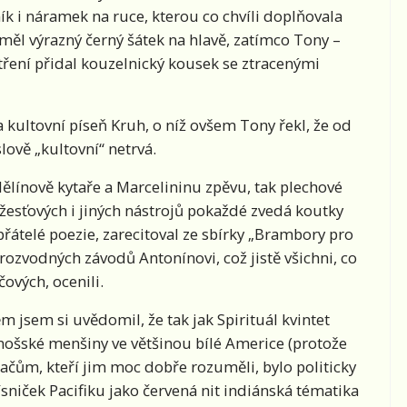
k i náramek na ruce, kterou co chvíli doplňovala
měl výrazný černý šátek na hlavě, zatímco Tony –
tření přidal kouzelnický kousek se ztracenými
a kultovní píseň Kruh, o níž ovšem Tony řekl, že od
slově „kultovní“ netrvá.
ělínově kytaře a Marcelininu zpěvu, tak plechové
sťových i jiných nástrojů pokaždé zvedá koutky
přátelé poezie, zarecitoval ze sbírky „Brambory pro
rozvodných závodů Antonínovi, což jistě všichni, co
čových, ocenili.
m jsem si uvědomil, že tak jak Spirituál kvintet
ernošské menšiny ve většinou bílé Americe (protože
čům, kteří jim moc dobře rozuměli, bylo politicky
sniček Pacifiku jako červená nit indiánská tématika