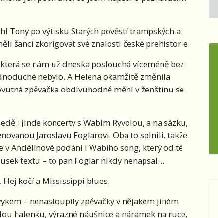
hl Tony po výtisku Starých pověstí trampských a
ěli šanci zkorigovat své znalosti české prehistorie.
i, která se nám už dneska poslouchá víceméně bez
jednoduché nebylo. A Helena okamžitě změnila
lovutná zpěvačka obdivuhodně mění v ženštinu se
edě i jinde koncerty s Wabim Ryvolou, a na sázku,
novanou Jaroslavu Foglarovi. Oba to splnili, takže
e v Andělínově podání i Wabiho song, který od té
kousek textu – to pan Foglar nikdy nenapsal…
, Hej kočí a Mississippi blues.
zvykem – nenastoupily zpěvačky v nějakém jiném
lou halenku, výrazné náušnice a náramek na ruce,