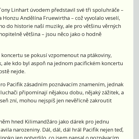
 Tony Linhart úvodem představil své tři spoluhráče –
Honzu Andělína Fruewirtha – což vyvolalo veselí,
vno do historie naší muziky, ale pro většinu věrných
hopitelně většina – jsou něco jako o hodně
ím koncertu se pokusí vzpomenout na ptákoviny,
k, ale kdo byl aspoň na jednom pacifickém koncertu
rostě nejde.
 pro Pacifik zásadním poznávacím znamením, jednak
luchači připomínají nějakou dobu, nějaký zážitek, a
seň zní, mohou nejspíš jen nevěřícně zakroutit
o něm hned Kilimandžáro jako dárek pro jednu
ila narozeniny. Dál, dál, dál hrál Pacifik nejen teď,
rinoko jen potvrdilo, co jsem napsal o poznávacím