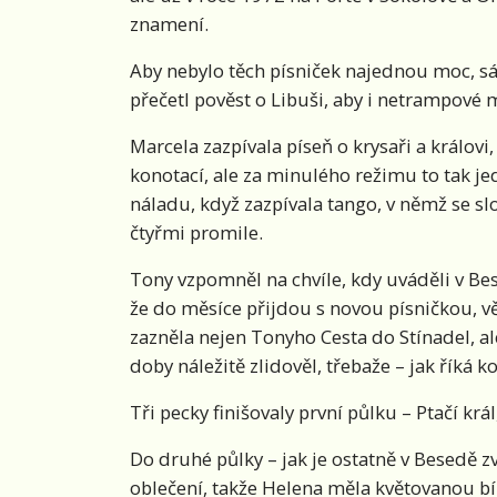
znamení.
Aby nebylo těch písniček najednou moc, sá
přečetl pověst o Libuši, aby i netrampové m
Marcela zazpívala píseň o krysaři a králov
konotací, ale za minulého režimu to tak 
náladu, když zazpívala tango, v němž se s
čtyřmi promile.
Tony vzpomněl na chvíle, kdy uváděli v Bes
že do měsíce přijdou s novou písničkou, vě
zazněla nejen Tonyho Cesta do Stínadel, al
doby náležitě zlidověl, třebaže – jak říká 
Tři pecky finišovaly první půlku – Ptačí král
Do druhé půlky – jak je ostatně v Besedě 
oblečení, takže Helena měla květovanou bí