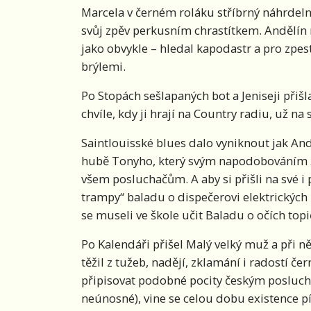
Marcela v černém roláku stříbrný náhrdelní
svůj zpěv perkusním chrastítkem. Andělín 
jako obvykle – hledal kapodastr a pro zpes
brýlemi.
Po Stopách sešlapaných bot a Jeniseji přišl
chvíle, kdy ji hrají na Country radiu, už na 
Saintlouisské blues dalo vyniknout jak And
hubě Tonyho, který svým napodobováním že
všem posluchačům. A aby si přišli na své i 
trampy“ baladu o dispečerovi elektrických 
se museli ve škole učit Baladu o očích topi
Po Kalendáři přišel Malý velký muž a při ně
těžil z tužeb, nadějí, zklamání i radostí č
připisovat podobné pocity českým poslucha
neúnosné), vine se celou dobu existence pí