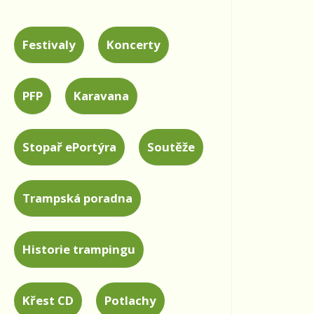
Festivaly
Koncerty
PFP
Karavana
Stopař ePortýra
Soutěže
Trampská poradna
Historie trampingu
Křest CD
Potlachy