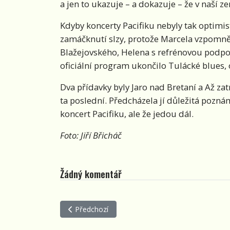
a jen to ukazuje – a dokazuje – že v naší 
Kdyby koncerty Pacifiku nebyly tak optimist
zamáčknutí slzy, protože Marcela vzpomně
Blažejovského, Helena s refrénovou podpor
oficiální program ukončilo Tulácké blues,
Dva přídavky byly Jaro nad Bretaní a Až zatr
ta poslední. Předcházela jí důležitá pozná
koncert Pacifiku, ale že jedou dál.
Foto: Jiří Břicháč
Žádný komentář
Předchozí článek: Brožovi na Návštěvě
Předchozí