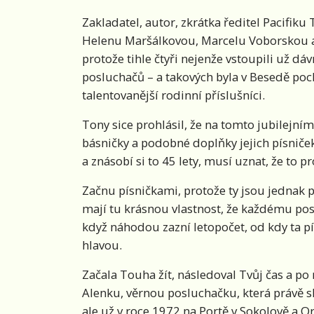
Zakladatel, autor, zkrátka ředitel Pacifiku
Helenu Maršálkovou, Marcelu Voborskou a 
protože tihle čtyři nejenže vstoupili už dá
posluchačů – a takových byla v Besedě poc
talentovanější rodinní příslušníci.
Tony sice prohlásil, že na tomto jubilejn
básničky a podobné doplňky jejich písniče
a znásobí si to 45 lety, musí uznat, že to p
Začnu písničkami, protože ty jsou jednak
mají tu krásnou vlastnost, že každému pos
když náhodou zazní letopočet, od kdy ta pí
hlavou.
Začala Touha žít, následoval Tvůj čas a p
Alenku, věrnou posluchačku, která právě slav
ale už v roce 1972 na Portě v Sokolově a O