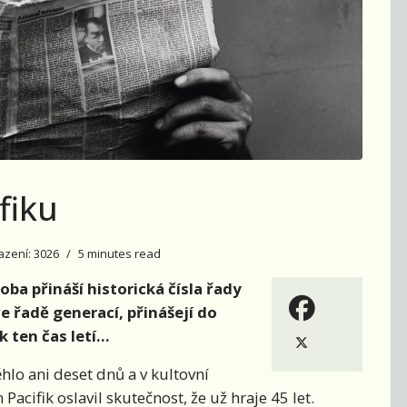
ifiku
azení: 3026
5 minutes read
oba přináší historická čísla řady
e řadě generací, přinášejí do
k ten čas letí…
ěhlo ani deset dnů a v kultovní
acifik oslavil skutečnost, že už hraje 45 let.