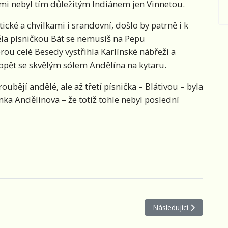
zemi nebyl tím důležitým Indiánem jen Vinnetou.
ické a chvilkami i srandovní, došlo by patrně i k
la písničkou Bát se nemusíš na Pepu
ou celé Besedy vystřihla Karlínské nábřeží a
 opět se skvělým sólem Andělína na kytaru.
oubějí andělé, ale až třetí písnička – Blátivou – byla
mka Andělínova – že totiž tohle nebyl poslední
Další článek: Bratři Eb
Následující