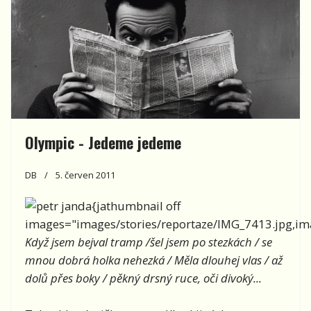
Olympic - Jedeme jedeme
DB
5. červen 2011
{jathumbnail off
images="images/stories/reportaze/IMG_7413.jpg,ima
Když jsem bejval tramp /šel jsem po stezkách / se
mnou dobrá holka nehezká / Měla dlouhej vlas / až
dolů přes boky / pěkný drsný ruce, oči divoký...