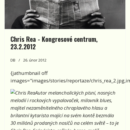
Chris Rea - Kongresové centrum,
23.2.2012
DB
26. únor 2012
{jathumbnail off
images="images/stories/reportaze/chris_rea_2.jpg,ima
Autor melancholických písní, nosných
melodií i rockových vypalovaček, milovník blues,
majitel nezaměnitelného chraplavého hlasu a
brilantní kytarista mající na svém kontě bezmála
30 miliónů prodaných nosičů na celém světě – to je