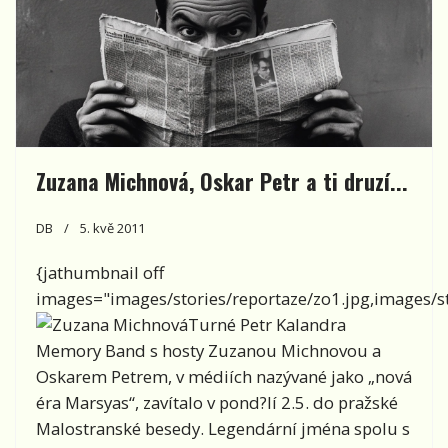
Zuzana Michnová, Oskar Petr a ti druzí...
DB
5. kvě 2011
{jathumbnail off
images="images/stories/reportaze/zo1.jpg,images/sto
Turné Petr Kalandra
Memory Band s hosty Zuzanou Michnovou a
Oskarem Petrem, v médiích nazývané jako „nová
éra Marsyas“, zavítalo v pond?lí 2.5. do pražské
Malostranské besedy. Legendární jména spolu s