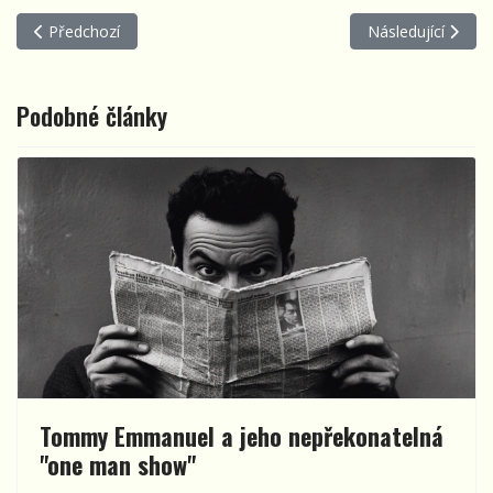
Předchozí článek: Baskytarová legenda Vladimír Kulhánek slavil 
Další článek: Bro
Předchozí
Následující
Podobné články
Tommy Emmanuel a jeho nepřekonatelná
"one man show"