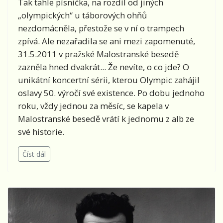
Tak tahle písnička, na rozdíl od jiných
„olympických“ u táborových ohňů
nezdomácněla, přestože se v ní o trampech
zpívá. Ale nezařadila se ani mezi zapomenuté,
31.5.2011 v pražské Malostranské besedě
zazněla hned dvakrát... Že nevíte, o co jde? O
unikátní koncertní sérii, kterou Olympic zahájil
oslavy 50. výročí své existence. Po dobu jednoho
roku, vždy jednou za měsíc, se kapela v
Malostranské besedě vrátí k jednomu z alb ze
své historie.
Číst dál