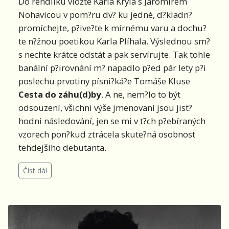
Do rendlíku vložte Karla Kryla s Jaromírem
Nohavicou v pom?ru dv? ku jedné, d?kladn?
promíchejte, p?ive?te k mírnému varu a dochu?
te n?žnou poetikou Karla Plíhala. Výslednou sm?
s nechte krátce odstát a pak servírujte. Tak tohle
banální p?irovnání m? napadlo p?ed pár lety p?i
poslechu prvotiny písni?ká?e Tomáše Kluse
Cesta do záhu(d)by
. A ne, nem?lo to být
odsouzení, všichni výše jmenovaní jsou jist?
hodni následování, jen se mi v t?ch p?ebíraných
vzorech pon?kud ztrácela skute?ná osobnost
tehdejšího debutanta.
Číst dál