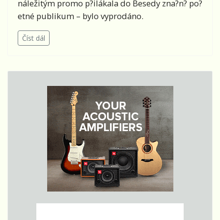
náležitým promo p?ilákala do Besedy zna?n? po?
etné publikum – bylo vyprodáno.
Číst dál