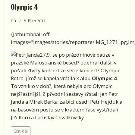
Olympic 4
DB
5. říjen 2011
{jathumbnail off
images="images/stories/reportaze/IMG_1271.jpg,ima
27.9. se po prázdninové pauze v
pražské Malostranské besed? odehrál další, v
po?adí ?tvrtý koncert ze série koncert? Olympic
Retro, jímž se kapela vrátila k albu
Olympic 4
.
To vzniklo v dob?, která nebyla pro Olympic
nejš?astn?jší. Z p?vodní sestavy z?stali jen Petr
Janda a Mirek Berka; za bicí usedl Petr Hejduk a
na basovém postu se v krátkém ?ase vyst?ídali
Ji?í Korn a Ladislav Chvalkovský.
Číst dál