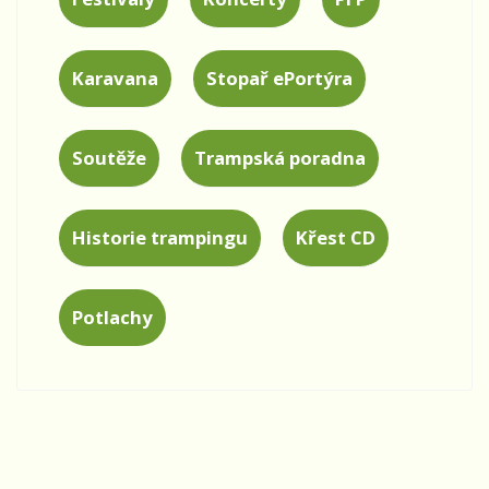
Karavana
Stopař ePortýra
Soutěže
Trampská poradna
Historie trampingu
Křest CD
Potlachy