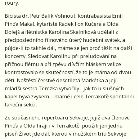
roury.
Bicista dr. Petr Balík Vohnout, kontrabasista Emil
Pinďa Makal, kytaristé Radek Fox Kučera a Olda
Dolejš a flétnistka Karolina Skalníková udělali z
předposledního říjnového úterý hudební svátek, a
půjde-li to takhle dál, máme se jen proč těšit na další
koncerty. Sledovat Karolinu při preludování na
příčnou flétnu a při zpěvu dívčím hláskem velice
kontrastovalo se skutečností, že to je máma od dvou
dětí. Naštěstí čerstvě desetiletá Markétka a její
mladší sestra Terezka vytvořily - jak to u slušných
kapel bývá zvykem – mámě i celé Terrakotě spontánní
taneční sekci.
Ze současného repertoáru Sekvoje, jejíž dva členové
Pinďa a Olda hrají i v Terrakotě, použili jen jednu
píseň Život jde dál, kterou v mužském triu Sekvoje