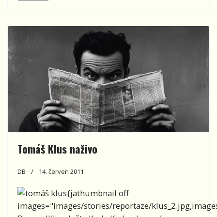
Tomáš Klus naživo
DB
14. červen 2011
{jathumbnail off
images="images/stories/reportaze/klus_2.jpg,images/