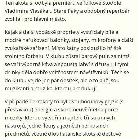
Terrakota si odbyla premiéru ve folkové Stodole
Vladimíra Vlasáka u Staré Paky a obdobný repertoár
zvolila i pro hlavní město.
Kajak a další vodácké propriety vystřídaly bílé a
modré nafukovací balonky, stojany, mikrofony a další
zvukařské zařízení. Místo šatny posloužilo hřiště
stolního fotbalu. V klubu zůstal barový pult, za nímž
se vaří výborná káva a spousta lahví s džusy i jinými
drinky dělá dobře vnitřnostem návštěvníků. Těch se
do klubu vejde jen pár desítek, ale o to blíž jsou
muzikanti a muzika, kterou produkují.
V případě Terrakoty to byl dvouhodinový gejzír (s
přestávkou) energie a skoro neuvěřitelná porce
muziky, kterou vytvořili majitelé tří strunných
nástrojů, jedné flétny a jedněch perkusních
předmětů, včetně dlouhatánské skotské dešťové