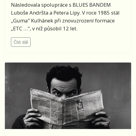
Následovala spolupráce s BLUES BANDEM
Luboše Andršta a Petera Lipy. V roce 1985 stál
„Guma" Kulhánek při znovuzrození formace
„ETC …", v níž působil 12 let.
Číst dál