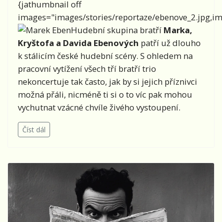
{jathumbnail off
images="images/stories/reportaze/ebenove_2.jpg,ima
Hudební skupina bratří
Marka,
Kryštofa a Davida Ebenových
patří už dlouho
k stálicím české hudební scény. S ohledem na
pracovní vytížení všech tří bratří trio
nekoncertuje tak často, jak by si jejich příznivci
možná přáli, nicméně ti si o to víc pak mohou
vychutnat vzácné chvíle živého vystoupení.
Číst dál