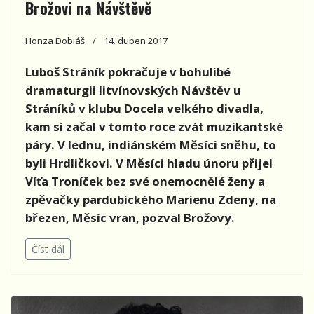
Brožovi na Návštěvě
Honza Dobiáš
14. duben 2017
Luboš Stráník pokračuje v bohulibé
dramaturgii litvínovských Návštěv u
Stráníků v klubu Docela velkého divadla,
kam si začal v tomto roce zvát muzikantské
páry. V lednu, indiánském Měsíci sněhu, to
byli Hrdličkovi. V Měsíci hladu únoru přijel
Víťa Troníček bez své onemocnělé ženy a
zpěvačky pardubického Marienu Zdeny, na
březen, Měsíc vran, pozval Brožovy.
Číst dál