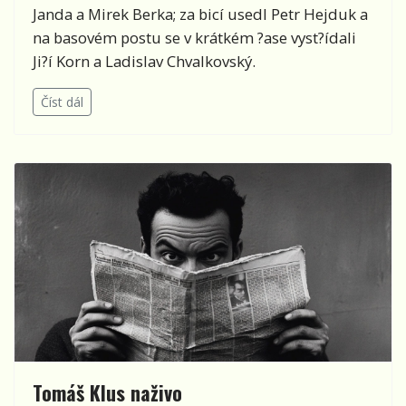
Janda a Mirek Berka; za bicí usedl Petr Hejduk a
na basovém postu se v krátkém ?ase vyst?ídali
Ji?í Korn a Ladislav Chvalkovský.
Číst dál
Tomáš Klus naživo