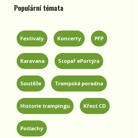
Populární témata
Festivaly
Koncerty
PFP
Karavana
Stopař ePortýra
Soutěže
Trampská poradna
Historie trampingu
Křest CD
Potlachy