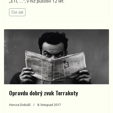
„ETC …", v níž působil 12 let.
Číst dál
Opravdu dobrý zvuk Terrakoty
Honza Dobiáš
8. listopad 2017