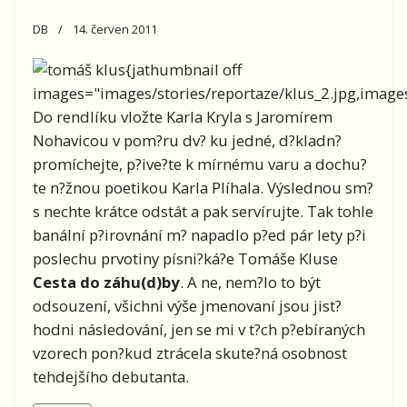
DB
14. červen 2011
{jathumbnail off
images="images/stories/reportaze/klus_2.jpg,images/
Do rendlíku vložte Karla Kryla s Jaromírem
Nohavicou v pom?ru dv? ku jedné, d?kladn?
promíchejte, p?ive?te k mírnému varu a dochu?
te n?žnou poetikou Karla Plíhala. Výslednou sm?
s nechte krátce odstát a pak servírujte. Tak tohle
banální p?irovnání m? napadlo p?ed pár lety p?i
poslechu prvotiny písni?ká?e Tomáše Kluse
Cesta do záhu(d)by
. A ne, nem?lo to být
odsouzení, všichni výše jmenovaní jsou jist?
hodni následování, jen se mi v t?ch p?ebíraných
vzorech pon?kud ztrácela skute?ná osobnost
tehdejšího debutanta.