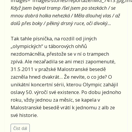
images="images/stories/reportaze/IMG_7413.jpg,ima
Když jsem bejval tramp /šel jsem po stezkách / se
mnou dobrá holka nehezká / Měla dlouhej vlas / až
dolů přes boky / pěkný drsný ruce, oči divoký...
Tak tahle písnička, na rozdíl od jiných
„olympických“ u táborových ohňů
nezdomácněla, přestože se v ní o trampech
zpívá. Ale nezařadila se ani mezi zapomenuté,
31.5.2011 v pražské Malostranské besedě
zazněla hned dvakrát... Že nevíte, o co jde? O
unikátní koncertní sérii, kterou Olympic zahájil
oslavy 50. výročí své existence. Po dobu jednoho
roku, vždy jednou za měsíc, se kapela v
Malostranské besedě vrátí k jednomu z alb ze
své historie.
Číst dál