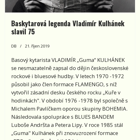
Baskytarová legenda Vladimír Kulhánek
slavil 75
DB
21. říjen 2019
Basový kytarista VLADIMÍR „Guma“ KULHÁNEK
se nesmazatelně zapsal do dějin československé
rockové i bluesové hudby. V letech 1970 -1972
působil jako člen formace FLAMENGO, s níž
vytvořil zásadní desku českého rocku „Kuře v
hodinkách". V období 1976 -1978 byl společně s
Michalem Pavlíčkem oporou skupiny BOHEMIA.
Následovala spolupráce s BLUES BANDEM
Luboše Andršta a Petera Lipy. V roce 1985 stál
„Guma" Kulhánek při znovuzrození formace