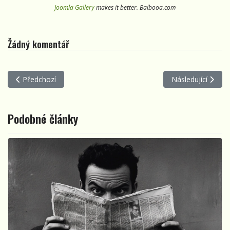
Joomla Gallery
makes it better. Balbooa.com
Žádný komentář
Předchozí článek: Olin Nejezchleba "60"
Další článek: Bas
Předchozí
Následující
Podobné články