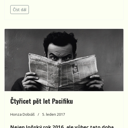
Číst dál
Čtyřicet pět let Pacifiku
Honza Dobiáš
5. leden 2017
Nejen loňský rok 2016, ale vůbec tato doba