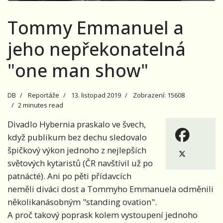
Tommy Emmanuel a
jeho nepřekonatelná
"one man show"
DB
Reportáže
13. listopad 2019
Zobrazení: 15608
2 minutes read
Divadlo Hybernia praskalo ve švech,
když publikum bez dechu sledovalo
špičkový výkon jednoho z nejlepších
světových kytaristů (ČR navštívil už po
patnácté). Ani po pěti přídavcích
neměli diváci dost a Tommyho Emmanuela odměnili
několikanásobným "standing ovation".
A proč takový poprask kolem vystoupení jednoho