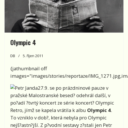
Olympic 4
DB
5. říjen 2011
{jathumbnail off
images="images/stories/reportaze/IMG_1271.jpg,ima
27.9. se po prázdninové pauze v
pražské Malostranské besed? odehrál další, v
po?adí ?tvrtý koncert ze série koncert? Olympic
Retro, jímž se kapela vrátila k albu
Olympic 4
.
To vzniklo v dob?, která nebyla pro Olympic
nejš?astn?jší. Z p?vodní sestavy z?stali jen Petr