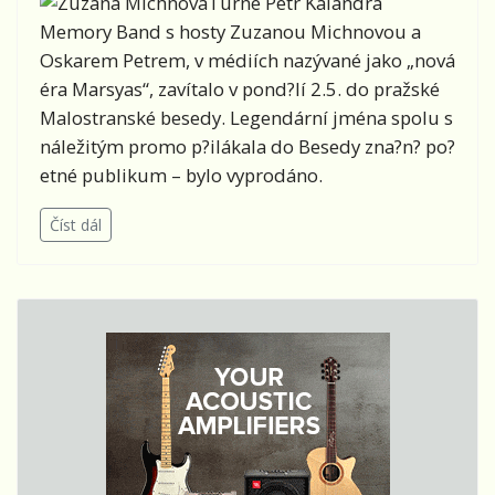
Turné Petr Kalandra
Memory Band s hosty Zuzanou Michnovou a
Oskarem Petrem, v médiích nazývané jako „nová
éra Marsyas“, zavítalo v pond?lí 2.5. do pražské
Malostranské besedy. Legendární jména spolu s
náležitým promo p?ilákala do Besedy zna?n? po?
etné publikum – bylo vyprodáno.
Číst dál