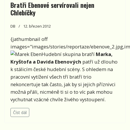
Bratři Ebenové servírovali nejen
Chlebíčky
DB
12. březen 2012
{jathumbnail off
images="images/stories/reportaze/ebenove_2.jpg,ima
Hudební skupina bratří
Marka,
Kryštofa a Davida Ebenových
patří už dlouho
k stálicím české hudební scény. S ohledem na
pracovní vytížení všech tří bratří trio
nekoncertuje tak často, jak by si jejich příznivci
možná přáli, nicméně ti si o to víc pak mohou
vychutnat vzácné chvíle živého vystoupení.
Číst dál