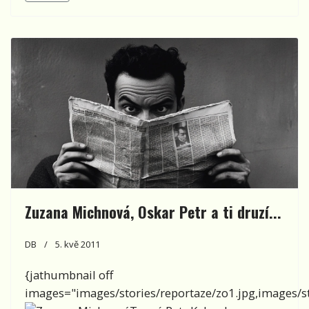
Zuzana Michnová, Oskar Petr a ti druzí...
DB
5. kvě 2011
{jathumbnail off
images="images/stories/reportaze/zo1.jpg,images/sto