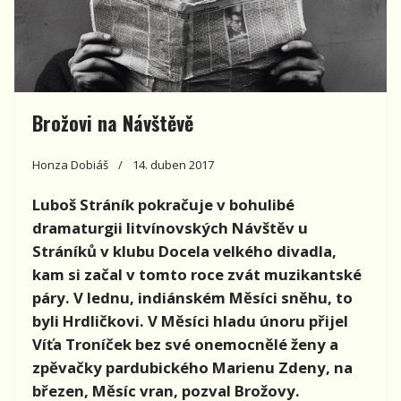
Brožovi na Návštěvě
Honza Dobiáš
14. duben 2017
Luboš Stráník pokračuje v bohulibé
dramaturgii litvínovských Návštěv u
Stráníků v klubu Docela velkého divadla,
kam si začal v tomto roce zvát muzikantské
páry. V lednu, indiánském Měsíci sněhu, to
byli Hrdličkovi. V Měsíci hladu únoru přijel
Víťa Troníček bez své onemocnělé ženy a
zpěvačky pardubického Marienu Zdeny, na
březen, Měsíc vran, pozval Brožovy.