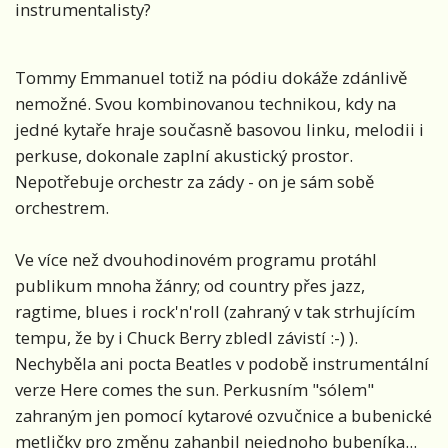
instrumentalisty?
Tommy Emmanuel totiž na pódiu dokáže zdánlivě
nemožné. Svou kombinovanou technikou, kdy na
jedné kytaře hraje současně basovou linku, melodii i
perkuse, dokonale zaplní akustický prostor.
Nepotřebuje orchestr za zády - on je sám sobě
orchestrem.
Ve více než dvouhodinovém programu protáhl
publikum mnoha žánry; od country přes jazz,
ragtime, blues i rock'n'roll (zahraný v tak strhujícím
tempu, že by i Chuck Berry zbledl závistí :-) ).
Nechyběla ani pocta Beatles v podobě instrumentální
verze Here comes the sun. Perkusním "sólem"
zahraným jen pomocí kytarové ozvučnice a bubenické
metličky pro změnu zahanbil nejednoho bubeníka...