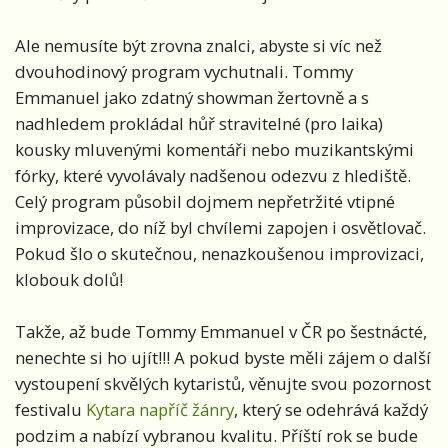
Ale nemusíte být zrovna znalci, abyste si víc než
dvouhodinový program vychutnali. Tommy
Emmanuel jako zdatný showman žertovně a s
nadhledem prokládal hůř stravitelné (pro laika)
kousky mluvenými komentáři nebo muzikantskými
fórky, které vyvolávaly nadšenou odezvu z hlediště.
Celý program působil dojmem nepřetržité vtipné
improvizace, do níž byl chvílemi zapojen i osvětlovač.
Pokud šlo o skutečnou, nenazkoušenou improvizaci,
klobouk dolů!
Takže, až bude Tommy Emmanuel v ČR po šestnácté,
nenechte si ho ujít!!! A pokud byste měli zájem o další
vystoupení skvělých kytaristů, věnujte svou pozornost
festivalu
Kytara napříč žánry
, který se odehrává každý
podzim a nabízí vybranou kvalitu. Příští rok se bude