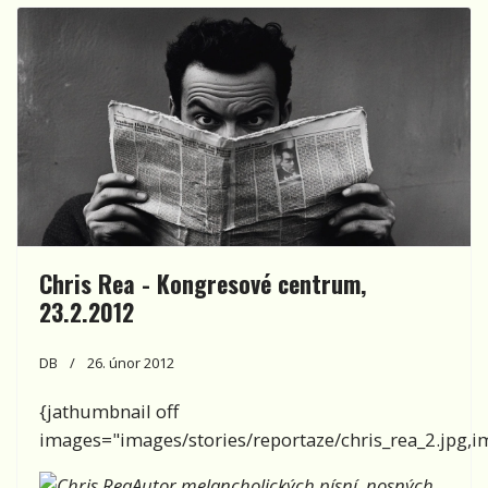
Chris Rea - Kongresové centrum,
23.2.2012
DB
26. únor 2012
{jathumbnail off
images="images/stories/reportaze/chris_rea_2.jpg,ima
Autor melancholických písní, nosných