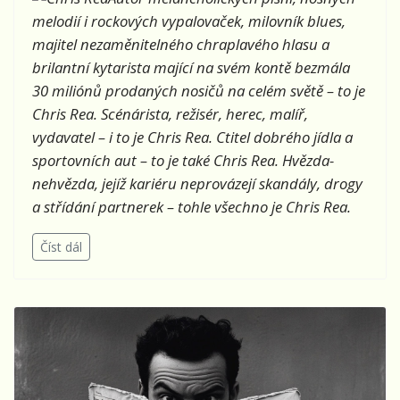
melodií i rockových vypalovaček, milovník blues,
majitel nezaměnitelného chraplavého hlasu a
brilantní kytarista mající na svém kontě bezmála
30 miliónů prodaných nosičů na celém světě – to je
Chris Rea. Scénárista, režisér, herec, malíř,
vydavatel – i to je Chris Rea. Ctitel dobrého jídla a
sportovních aut – to je také Chris Rea. Hvězda-
nehvězda, jejíž kariéru neprovázejí skandály, drogy
a střídání partnerek – tohle všechno je Chris Rea.
Číst dál