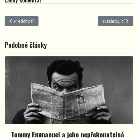
Předchozí článek: HuSoBrKo 2023 - oblastní kolo Dětské Porty
Další článek: Stod
Předchozí
Následující
Podobné články
Tommy Emmanuel a jeho nepřekonatelná