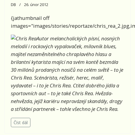
DB
26. únor 2012
{jathumbnail off
images="images/stories/reportaze/chris_rea_2.jpg,ima
Autor melancholických písní, nosných
melodií i rockových vypalovaček, milovník blues,
majitel nezaměnitelného chraplavého hlasu a
brilantní kytarista mající na svém kontě bezmála
30 miliónů prodaných nosičů na celém světě – to je
Chris Rea. Scénárista, režisér, herec, malíř,
vydavatel – i to je Chris Rea. Ctitel dobrého jídla a
sportovních aut – to je také Chris Rea. Hvězda-
nehvězda, jejíž kariéru neprovázejí skandály, drogy
a střídání partnerek – tohle všechno je Chris Rea.
Číst dál