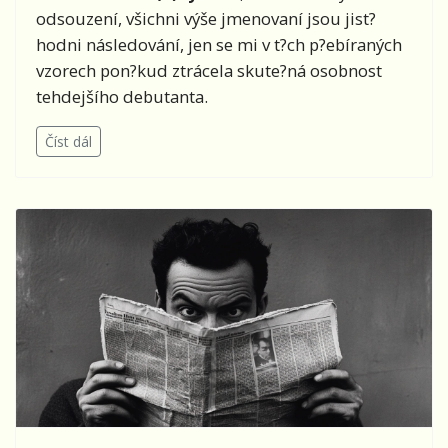
odsouzení, všichni výše jmenovaní jsou jist?
hodni následování, jen se mi v t?ch p?ebíraných
vzorech pon?kud ztrácela skute?ná osobnost
tehdejšího debutanta.
Číst dál