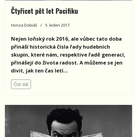
Čtyřicet pět let Pacifiku
Honza Dobiáš
5. leden 2017
Nejen loňský rok 2016, ale vůbec tato doba
přináší historická čísla řady hudebních
skupin, které nám, respektive řadě generací,
přinášejí do života radost. A můžeme se jen
divit, jak ten čas letí…
Číst dál