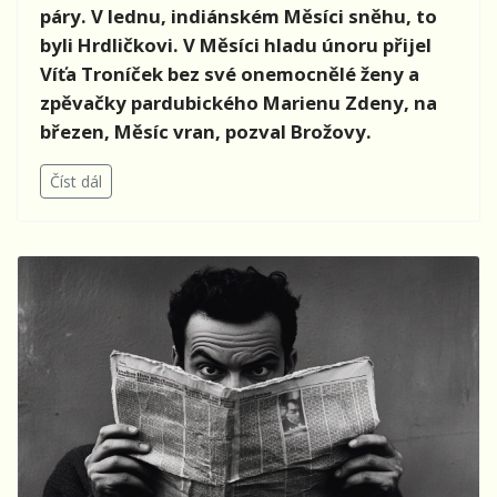
páry. V lednu, indiánském Měsíci sněhu, to
byli Hrdličkovi. V Měsíci hladu únoru přijel
Víťa Troníček bez své onemocnělé ženy a
zpěvačky pardubického Marienu Zdeny, na
březen, Měsíc vran, pozval Brožovy.
Číst dál