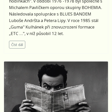
hodinkách". V období 1976 -1978 byl společně s
Michalem Pavlíčkem oporou skupiny BOHEMIA.
Následovala spolupráce s BLUES BANDEM
Luboše Andršta a Petera Lipy. V roce 1985 stál
„Guma" Kulhánek při znovuzrození formace
„ETC …", v níž působil 12 let.
Číst dál