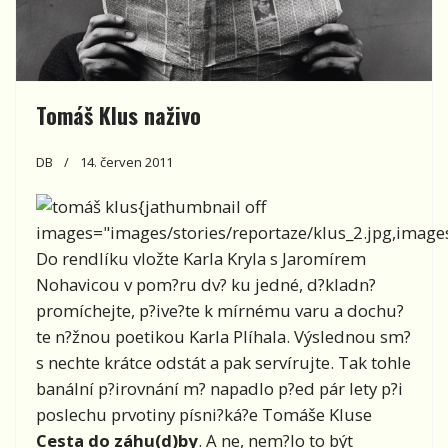
Tomáš Klus naživo
DB
14. červen 2011
{jathumbnail off
images="images/stories/reportaze/klus_2.jpg,images/
Do rendlíku vložte Karla Kryla s Jaromírem
Nohavicou v pom?ru dv? ku jedné, d?kladn?
promíchejte, p?ive?te k mírnému varu a dochu?
te n?žnou poetikou Karla Plíhala. Výslednou sm?
s nechte krátce odstát a pak servírujte. Tak tohle
banální p?irovnání m? napadlo p?ed pár lety p?i
poslechu prvotiny písni?ká?e Tomáše Kluse
Cesta do záhu(d)by
. A ne, nem?lo to být