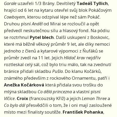
Gorale
uzavřeli 1/3 Brány. Devítiletý
Tadeáš Tyllich
,
hrající od 6 let na kytaru otevřel svůj blok Pokáčovým
Cowboyem
, kterou odzpíval lépe než sám Pokáč.
Druhou písní
Anděl
od Mirai se rozloučil a opět
předvedl neskutečnou sílu a hlasový fond. Na pódiu
se roztrhnul
Pytel blech
. Další uskupení z Boskovic,
které má běžně věkový průměr 9 let, ale díky nemoci
jednoho z členů a kytarové výpomoci z Ňufáků se
průměr zvedl na 11 let. Jejich
Hlídač krav
nejdřív
roztleskal celý sál, což bylo triu málo, tak na zvednutí
bránice přidali skladbu
Pušla
. Do klanu Kočárků,
známého především z rockového Ornamentu, patří i
Anežka Kočárková
která přidala svou trošku do
mlýna skladbou
Co dělá princezna
a vlastní písní
Vlčice
.
Croix
(francouzsky Kříž) a jejich
Lemon Three
a
Co bylo dál
přesvědčili o tom, že i oni mají zasloužené
místo mezi finalisty soutěže.
František Pohanka
,