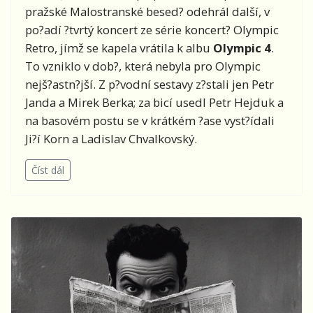
pražské Malostranské besed? odehrál další, v
po?adí ?tvrtý koncert ze série koncert? Olympic
Retro, jímž se kapela vrátila k albu
Olympic 4
.
To vzniklo v dob?, která nebyla pro Olympic
nejš?astn?jší. Z p?vodní sestavy z?stali jen Petr
Janda a Mirek Berka; za bicí usedl Petr Hejduk a
na basovém postu se v krátkém ?ase vyst?ídali
Ji?í Korn a Ladislav Chvalkovský.
Číst dál