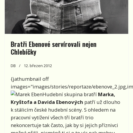
Bratři Ebenové servírovali nejen
Chlebíčky
DB
12. březen 2012
{jathumbnail off
images="images/stories/reportaze/ebenove_2.jpg,ima
Hudební skupina bratří
Marka,
Kryštofa a Davida Ebenových
patří už dlouho
k stálicím české hudební scény. S ohledem na
pracovní vytížení všech tří bratří trio
nekoncertuje tak často, jak by si jejich příznivci
možná přáli, nicméně ti si o to víc pak mohou