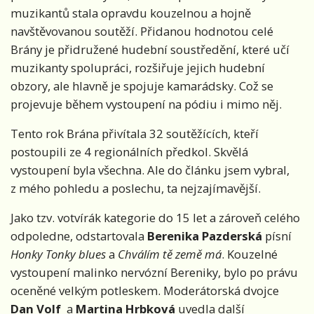
muzikantů stala opravdu kouzelnou a hojně
navštěvovanou soutěží. Přidanou hodnotou celé
Brány je přidružené hudební soustředění, které učí
muzikanty spolupráci, rozšiřuje jejich hudební
obzory, ale hlavně je spojuje kamarádsky. Což se
projevuje během vystoupení na pódiu i mimo něj.
Tento rok Brána přivítala 32 soutěžících, kteří
postoupili ze 4 regionálních předkol. Skvělá
vystoupení byla všechna. Ale do článku jsem vybral,
z mého pohledu a poslechu, ta nejzajímavější.
Jako tzv. votvírák kategorie do 15 let a zároveň celého
odpoledne, odstartovala
Berenika Pazderská
písní
Honky Tonky blues
a
Chválím tě země má
. Kouzelné
vystoupení malinko nervózní Bereniky, bylo po právu
oceněné velkým potleskem. Moderátorská dvojce
Dan Volf
a
Martina Hrbková
uvedla další