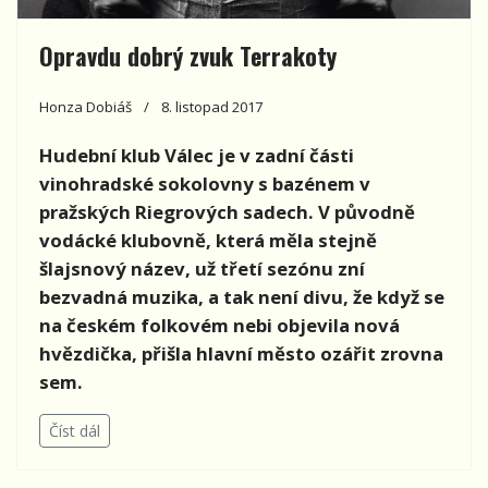
Opravdu dobrý zvuk Terrakoty
Honza Dobiáš
8. listopad 2017
Hudební klub Válec je v zadní části
vinohradské sokolovny s bazénem v
pražských Riegrových sadech. V původně
vodácké klubovně, která měla stejně
šlajsnový název, už třetí sezónu zní
bezvadná muzika, a tak není divu, že když se
na českém folkovém nebi objevila nová
hvězdička, přišla hlavní město ozářit zrovna
sem.
Číst dál