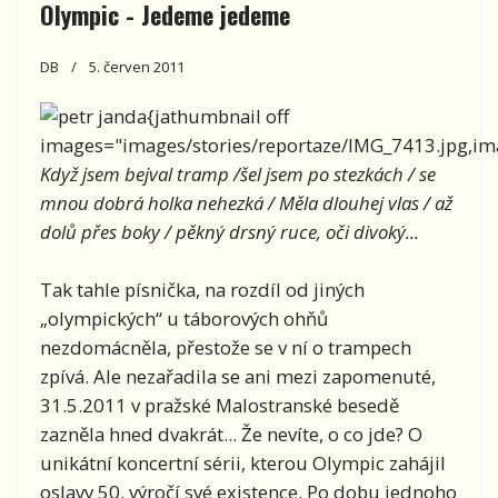
Olympic - Jedeme jedeme
DB
5. červen 2011
{jathumbnail off
images="images/stories/reportaze/IMG_7413.jpg,ima
Když jsem bejval tramp /šel jsem po stezkách / se
mnou dobrá holka nehezká / Měla dlouhej vlas / až
dolů přes boky / pěkný drsný ruce, oči divoký...
Tak tahle písnička, na rozdíl od jiných
„olympických“ u táborových ohňů
nezdomácněla, přestože se v ní o trampech
zpívá. Ale nezařadila se ani mezi zapomenuté,
31.5.2011 v pražské Malostranské besedě
zazněla hned dvakrát... Že nevíte, o co jde? O
unikátní koncertní sérii, kterou Olympic zahájil
oslavy 50. výročí své existence. Po dobu jednoho