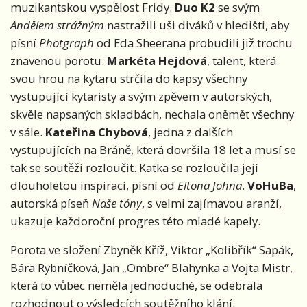
muzikantskou vyspělost Fridy.
Duo K2
se svým
Andělem strážným
nastražili uši diváků v hledišti, aby
písní
Photgraph
od Eda Sheerana probudili již trochu
znavenou porotu.
Markéta Hejdová
, talent, která
svou hrou na kytaru strčila do kapsy všechny
vystupující kytaristy a svým zpěvem v autorských,
skvěle napsaných skladbách, nechala oněmět všechny
v sále.
Kateřina Chybová
, jedna z dalších
vystupujících na Bráně, která dovršila 18 let a musí se
tak se soutěží rozloučit. Katka se rozloučila její
dlouholetou inspirací, písní od
Eltona Johna
.
VoHuBa
,
autorská píseň
Naše tóny
, s velmi zajímavou aranží,
ukazuje každoroční progres této mladé kapely.
Porota ve složení Zbyněk Kříž, Viktor „Kolibřík“ Sapák,
Bára Rybníčková, Jan „Ombre“ Blahynka a Vojta Mistr,
která to vůbec neměla jednoduché, se odebrala
rozhodnout o výsledcích soutěžního klání.