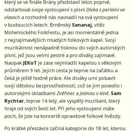
který se ve finále Brány představil letos poprvé,
odstartoval svoje vystoupení s písní
Dívka s perlami ve
vlasech
a rozhodně nás navnadil na svá vystoupení
v budoucích letech. Brněnský
Sananaj
, vítěz
Mohelnického FolkFestu, je asi momentálně jedna
z nejzajímavějších mladých folkových kapel. Svoji
muzikálnost nenápadně tisknou do svých autorských
písní, jež jsou velmi pestré a pro diváky zajímavé.
Naopak
JEKoT
je zase nejmladší kapelou s věkovým
průměrem 9 let. Jejich cesta je teprve na začátku a
čeká je ještě hodně práce. Ale diváky umí pobavit
svojí dětskou bezprostředností, což se jim povedlo i
autorskými skladbami
Zvěřinec
a
Jednou v kině
.
Sam
Rychtar
, teprve 14 letý, ale vyspělý muzikant, který
hraje od svých šesti let. Při jeho vystoupení máte
pocit, že jste na koncertě opravdové folkové hvězdy.
Po krátké přestávce začíná kategorie do 18 let, kterou