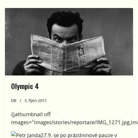
Olympic 4
DB
5. říjen 2011
{jathumbnail off
images="images/stories/reportaze/IMG_1271.jpg,ima
27.9. se po prázdninové pauze v