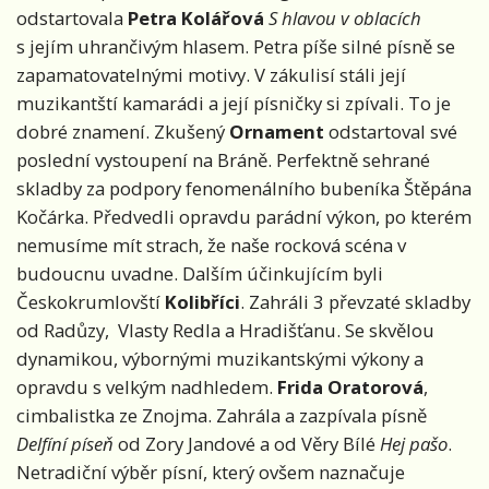
odstartovala
Petra Kolářová
S hlavou v oblacích
s jejím uhrančivým hlasem. Petra píše silné písně se
zapamatovatelnými motivy. V zákulisí stáli její
muzikantští kamarádi a její písničky si zpívali. To je
dobré znamení. Zkušený
Ornament
odstartoval své
poslední vystoupení na Bráně. Perfektně sehrané
skladby za podpory fenomenálního bubeníka Štěpána
Kočárka. Předvedli opravdu parádní výkon, po kterém
nemusíme mít strach, že naše rocková scéna v
budoucnu uvadne. Dalším účinkujícím byli
Českokrumlovští
Kolibříci
. Zahráli 3 převzaté skladby
od Radůzy, Vlasty Redla a Hradišťanu. Se skvělou
dynamikou, výbornými muzikantskými výkony a
opravdu s velkým nadhledem.
Frida Oratorová
,
cimbalistka ze Znojma. Zahrála a zazpívala písně
Delfíní píseň
od Zory Jandové a od Věry Bílé
Hej pašo
.
Netradiční výběr písní, který ovšem naznačuje