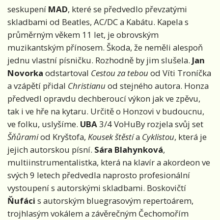
seskupení
MAD
, které se předvedlo převzatými
skladbami od Beatles, AC/DC a Kabátu. Kapela s
průměrným věkem 11 let, je obrovským
muzikantským přínosem. Škoda, že neměli alespoň
jednu vlastní písničku. Rozhodně by jim slušela.
Jan
Novorka
odstartoval
Cestou za tebou
od Víti Troníčka
a vzápětí přidal
Christianu
od stejného autora. Honza
předvedl opravdu dechberoucí výkon jak ve zpěvu,
tak i ve hře na kytaru. Určitě o Honzovi v budoucnu,
ve folku, uslyšíme.
UBA
3/4 VoHuBy rozjela svůj set
Šňůrami
od Kryštofa,
Kousek štěstí
a
Cyklistou
, která je
jejich autorskou písní.
Sára Blahynková
,
multiinstrumentalistka, která na klavír a akordeon ve
svých 9 letech předvedla naprosto profesionální
vystoupení s autorskými skladbami. Boskovičtí
Ňufáci
s autorským bluegrasovým repertoárem,
trojhlasým vokálem a závěrečným Čechomořím