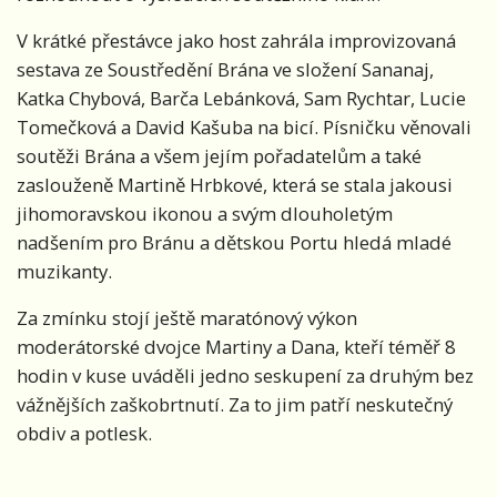
V krátké přestávce jako host zahrála improvizovaná
sestava ze Soustředění Brána ve složení Sananaj,
Katka Chybová, Barča Lebánková, Sam Rychtar, Lucie
Tomečková a David Kašuba na bicí. Písničku věnovali
soutěži Brána a všem jejím pořadatelům a také
zaslouženě Martině Hrbkové, která se stala jakousi
jihomoravskou ikonou a svým dlouholetým
nadšením pro Bránu a dětskou Portu hledá mladé
muzikanty.
Za zmínku stojí ještě maratónový výkon
moderátorské dvojce Martiny a Dana, kteří téměř 8
hodin v kuse uváděli jedno seskupení za druhým bez
vážnějších zaškobrtnutí. Za to jim patří neskutečný
obdiv a potlesk.