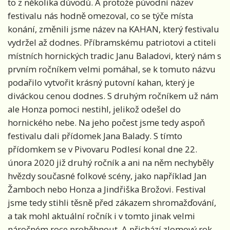
to z několika důvodů. A protože původní název
festivalu nás hodně omezoval, co se týče místa
konání, změnili jsme název na KAHAN, který festivalu
vydržel až dodnes. Příbramskému patriotovi a ctiteli
místních hornických tradic Janu Baladovi, který nám s
prvním ročníkem velmi pomáhal, se k tomuto názvu
podařilo vytvořit krásný putovní kahan, který je
diváckou cenou dodnes. S druhým ročníkem už nám
ale Honza pomoci nestihl, jelikož odešel do
hornického nebe. Na jeho počest jsme tedy aspoň
festivalu dali přídomek Jana Balady. S tímto
přídomkem se v Pivovaru Podlesí konal dne 22.
února 2020 již druhý ročník a ani na něm nechyběly
hvězdy současné folkové scény, jako například Jan
Žamboch nebo Honza a Jindřiška Brožovi. Festival
jsme tedy stihli těsně před zákazem shromažďování,
a tak mohl aktuální ročník i v tomto jinak velmi
náročném roce proběhnout. A přichází zlomový rok