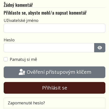
Žádný komentář
Přihlaste se, abyste mohl/a napsat komentář
Uživatelské jméno
Heslo
Zobra
Pamatuj si mě
Ověření přístupovým klíčem
Přihlásit se
Zapomenuté heslo?