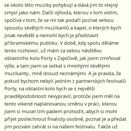
se okolo této muziky pohybují a dává jim to stejný
smysl jako nám. Další výhoda, kterou v tom vidím,
spočívá v tom, že se mi tak podaří poznat velkou
spoustu skvělých muzikantů a kapel, o kterých bych
jinak nevěděl a nemohl bych je představit
příbramskému publiku. V době, kdy spolu děláme
tento rozhovor, už mám za sebou návštěvu
oblastního kola Porty v Zaječově, jak jsem zmiňoval
výše, a tam jsem se setkal s mnohými skvělými
muzikanty , mně dosud neznámými. A je pravda, že
pokud bychom nebyli jedním z partnerských festivalů
Porty, na oblastní kolo bych se s největší
pravděpodobností nevypravil, protože jsem měl na
tento víkend naplánovanou směnu v práci, kterou
jsem si musel tím pádem prohodit, abych si mohl
přijet poslechnout finalisty osobně, poznat je a předat
jim pozvání zahrát si na našem festivalu. Takže už