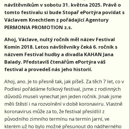
návštěvníkům v sobotu 31. května 2025. Právě o
tomto festivalu si bude Stopař ePortýra povídat s
Václavem Knechtlem z pořádající Agentury
PERMONIA PROMOTION z.s.
Ahoj, Václave, nultý ročník měl název Festival
Komín 2018. Letos návštěvníky čeká 6. ročník s
názvem Festival hudby a divadla KAHAN Jana
Balady. Představíš čtenářům ePortýra váš
festival a provedeš nás jeho historií.
Ahoj, ano. Je to přesně tak, jak píšeš. Za těch 7 let, co v
Podlesí pořádáme folkový festival, jsme z rodinných
důvodů museli vynechat jen jeden ročník. Jinak jsme
měli štěstí i na rozvolnění v době koronaviru. Vlastně
koronavirus může za to, že festival přesídlil z
původního zimního termínu na termín jarní, ve
kterém už ho bylo možné přesunout do nádherného