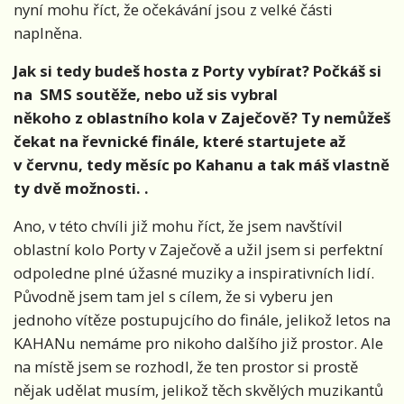
nyní mohu říct, že očekávání jsou z velké části
naplněna.
Jak si tedy budeš hosta z Porty vybírat? Počkáš si
na SMS soutěže, nebo už sis vybral
někoho z oblastního kola v Zaječově? Ty nemůžeš
čekat na řevnické finále, které startujete až
v červnu, tedy měsíc po Kahanu a tak máš vlastně
ty dvě možnosti. .
Ano, v této chvíli již mohu říct, že jsem navštívil
oblastní kolo Porty v Zaječově a užil jsem si perfektní
odpoledne plné úžasné muziky a inspirativních lidí.
Původně jsem tam jel s cílem, že si vyberu jen
jednoho vítěze postupujcího do finále, jelikož letos na
KAHANu nemáme pro nikoho dalšího již prostor. Ale
na místě jsem se rozhodl, že ten prostor si prostě
nějak udělat musím, jelikož těch skvělých muzikantů