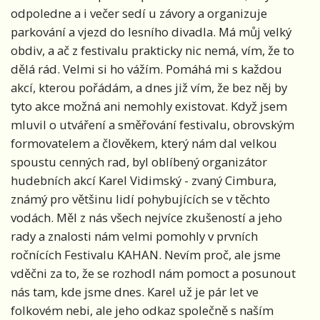
odpoledne a i večer sedí u závory a organizuje
parkování a vjezd do lesního divadla. Má můj velký
obdiv, a ač z festivalu prakticky nic nemá, vím, že to
dělá rád. Velmi si ho vážím. Pomáhá mi s každou
akcí, kterou pořádám, a dnes již vím, že bez něj by
tyto akce možná ani nemohly existovat. Když jsem
mluvil o utváření a směřování festivalu, obrovským
formovatelem a člověkem, který nám dal velkou
spoustu cenných rad, byl oblíbený organizátor
hudebních akcí Karel Vidimský - zvaný Cimbura,
známý pro většinu lidí pohybujících se v těchto
vodách. Měl z nás všech nejvíce zkušeností a jeho
rady a znalosti nám velmi pomohly v prvních
ročnících Festivalu KAHAN. Nevím proč, ale jsme
vděčni za to, že se rozhodl nám pomoct a posunout
nás tam, kde jsme dnes. Karel už je pár let ve
folkovém nebi, ale jeho odkaz společně s naším