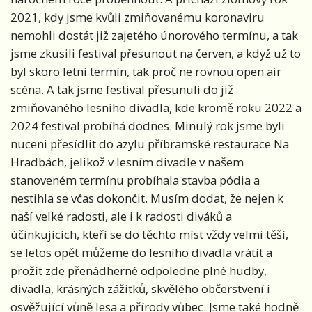
2021, kdy jsme kvůli zmiňovanému koronaviru
nemohli dostát již zajetého únorového termínu, a tak
jsme zkusili festival přesunout na červen, a když už to
byl skoro letní termín, tak proč ne rovnou open air
scéna. A tak jsme festival přesunuli do již
zmiňovaného lesního divadla, kde kromě roku 2022 a
2024 festival probíhá dodnes. Minulý rok jsme byli
nuceni přesídlit do azylu příbramské restaurace Na
Hradbách, jelikož v lesním divadle v našem
stanoveném termínu probíhala stavba pódia a
nestihla se včas dokončit. Musím dodat, že nejen k
naší velké radosti, ale i k radosti diváků a
účinkujících, kteří se do těchto míst vždy velmi těší,
se letos opět můžeme do lesního divadla vrátit a
prožít zde přenádherné odpoledne plné hudby,
divadla, krásných zážitků, skvělého občerstvení i
osvěžující vůně lesa a přírody vůbec. Jsme také hodně