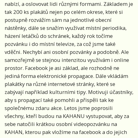
nabízí, a oslovovat lidi různými formami. Základem je
tak 200 ks plakátů nejen po celém okrese, které si
postupně rozvážím sám na jednotlivé obecní
nástěnky, dále se snažím využívat místní periodika,
házení letáčků do schránek, každý rok točíme
pozvánku i do místní televize, za což jsme také
vděčni. Nechybí ani osobní pozvánky a podobně. Ale
samozřejmě se stejnou intenzitou využívám i online
prostor. Facebook je asi základ, ale rozhodně ne
jediná forma elektronické propagace. Dále vkládám
plakátky na různé internetové stránky, které se
zabývají například kulturními tipy. Motivuji účastníky,
aby s propagací také pomohli a přispěli tak ke
společnému zdaru akce. Letos jsme poprosili
všechny, kteří budou na KAHANU vystupovat, aby za
sebe natočili krátkou osobní videopozvánku na
KAHAN, kterou pak vložíme na facebook a do jejich