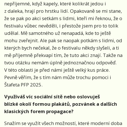
nepříjemné, když kapely, které kolikrát jedou i
z daleka, hrají pro hrstku lidí. Opakovaně se mi stane,
že se pak po akci setkám s lidmi, kteří mi řeknou, že o
festivalu vůbec nevěděli, i přestože jsem pro to tolik
udělal. Mě samotného už nenapadá, kde to ještě
mohu zveřejnit. Ale pak se naopak potkám s lidmi, od
kterých bych nečekal, že o festivalu někdy slyšeli, a ti
mě příjemně překvapí tím, že tuto akci znají. Takže na
tvou otázku nemám úplně jednoznačnou odpověď.
V této oblasti je před námi ještě velký kus práce.
Pevně věřím, že s tím nám může trochu pomoci i
Štafeta PFP 2025.
Využíváš víc sociální sítě nebo oslovuješ
blízké okolí formou plakátů, pozvánek a dalších
klasických forem propagace?
Snažím se využít všech možností, které moderní doba