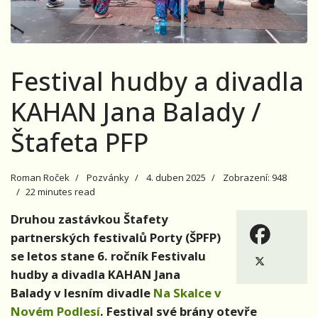
Festival hudby a divadla
KAHAN Jana Balady /
Štafeta PFP
Roman Roček
Pozvánky
4. duben 2025
Zobrazení: 948
22 minutes read
Druhou zastávkou Štafety
partnerských festivalů Porty (ŠPFP)
se letos stane 6. ročník Festivalu
hudby a divadla KAHAN Jana
Balady v lesním divadle
Na Skalce v
Novém Podlesí
. Festival své brány otevře