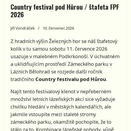
Country festival pod Hůrou / štafeta FPF
2026
Jiří Vondráček
10. červenec 2026
Z hradních výšin Železných hor se náš štafetový
kolík v tu samou sobotu 11. července 2026
usazuje v malebném Podkrkonoší. V úchvatném
a uklidňujícím prostředí Zámeckého parku v
Lázních Bělohrad se rozjede další ročník
tradičního
Country festivalu pod Hůrou
.
Najít tento festivalový klenot v nepřeberném
množství letních lázeňských akcí sice vyžaduje
chvilku hledání v městských kalendářích, ale
jakmile vstoupíte mezi staleté stromy
zámeckého parku, okamžitě pochopíte, že to
stálo za to. Kombinace lázeňské pohody, vůně