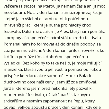
veškeré IT složce, na kterou já nemám čas a ani ji moc
neovládám. No a v den konání samozřejmě zajišťuje
stejně jako všichni ostatní tu tolik potřebnou
mravenčí práci, která je nutná pro hladký chod
festivalu. Dalším srdcařem je Aleš, který nám pomáhá
s propagací a společně s námi stál u zrodu festivalu.
Pomáhal nám ho formovat až do dnešní podoby, za
což jsme mu vděčni. V den konání přiloží rovněž ruku
k dílu a pomůže tím k dobrému společnému
výsledku. Bez koho by to také nešlo, je moje milující
manželka, která svou trpělivostí a pomocnou rukou
přispěje ke zdaru akce samotné. Honzu Baladu,
duchovního otce naší ceny, jsem již zde zmiňoval.
Jarda, kterého jsem před několika lety pozval k
moderování festivalu, už také patří k takovým
srdcařům a nesmím zapomenout na Pepu, který
odvádí velkou spoustu práce v den konání, kdy celé