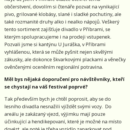
občerstvení, dovolím si čtenáře pozvat na vynikající
pivo, grilované klobásy, slané i sladké pochutiny, ale
také rozmanité druhy alko i nealko nápojů. Veškerý
tento sortiment zajišťuje divadlo v Příbrami, se
kterým spolupracujeme i na prodeji vstupenek.
Pozvali jsme si kantýnu U Juráška, v Příbrami
vyhlášenou, která se může pyšnit nejen skvělými
zákusky, ale dokonce škvarkovými plackami a věnečky
ověnčenými oceněním regionální potravina.
Měl bys nějaká doporučení pro návštěvníky, kteří
se chystají na váš festival poprvé?
Tak především bych je chtěl poprosit, aby se do
lesního divadla nesnažili vjíždět svými vozy. Do
areálu je zakázaný vjezd, výjimku mají pouze
účinkující a hendikepovaní, které je možné na místo
dovézt, ale poté je třeba vozidlo zaparkovat pod