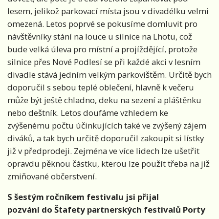
lesem, jelikož parkovací místa jsou v divadélku velmi
omezená. Letos poprvé se pokusíme domluvit pro
návštěvníky stání na louce u silnice na Lhotu, což
bude velká úleva pro místní a projíždějící, protože
silnice přes Nové Podlesí se při každé akci v lesním
divadle stává jedním velkým parkovištěm. Určitě bych
doporučil s sebou teplé oblečení, hlavně k večeru
může být ještě chladno, deku na sezení a pláštěnku
nebo deštník. Letos doufáme vzhledem ke
zvýšenému počtu účinkujících také ve zvýšený zájem
diváků, a tak bych určitě doporučil zakoupit si lístky
již v předprodeji. Zejména ve více lidech lze ušetřit
opravdu pěknou částku, kterou lze použít třeba na již
zmiňované občerstvení.
S šestým ročníkem festivalu jsi přijal
pozvání do Štafety partnerských festivalů Porty