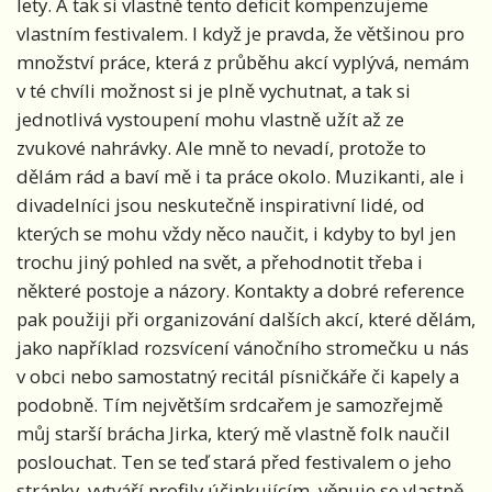
lety. A tak si vlastně tento deficit kompenzujeme
vlastním festivalem. I když je pravda, že většinou pro
množství práce, která z průběhu akcí vyplývá, nemám
v té chvíli možnost si je plně vychutnat, a tak si
jednotlivá vystoupení mohu vlastně užít až ze
zvukové nahrávky. Ale mně to nevadí, protože to
dělám rád a baví mě i ta práce okolo. Muzikanti, ale i
divadelníci jsou neskutečně inspirativní lidé, od
kterých se mohu vždy něco naučit, i kdyby to byl jen
trochu jiný pohled na svět, a přehodnotit třeba i
některé postoje a názory. Kontakty a dobré reference
pak použiji při organizování dalších akcí, které dělám,
jako například rozsvícení vánočního stromečku u nás
v obci nebo samostatný recitál písničkáře či kapely a
podobně. Tím největším srdcařem je samozřejmě
můj starší brácha Jirka, který mě vlastně folk naučil
poslouchat. Ten se teď stará před festivalem o jeho
stránky, vytváří profily účinkujícím, věnuje se vlastně