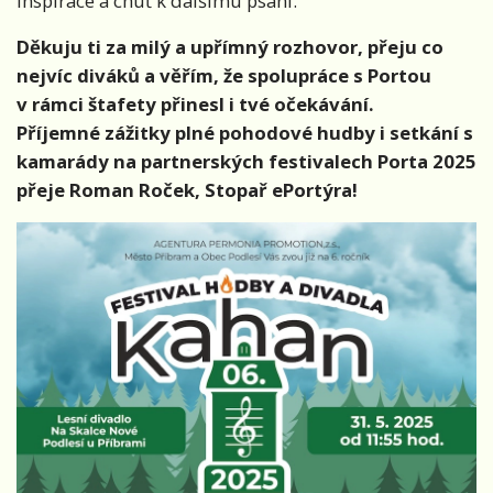
inspirace a chuť k dalšímu psaní.
Děkuju ti za milý a upřímný rozhovor, přeju co
nejvíc diváků a věřím, že spolupráce s Portou
v rámci štafety přinesl i tvé očekávání.
Příjemné zážitky plné pohodové hudby i setkání s
kamarády na partnerských festivalech Porta 2025
přeje Roman Roček, Stopař ePortýra!