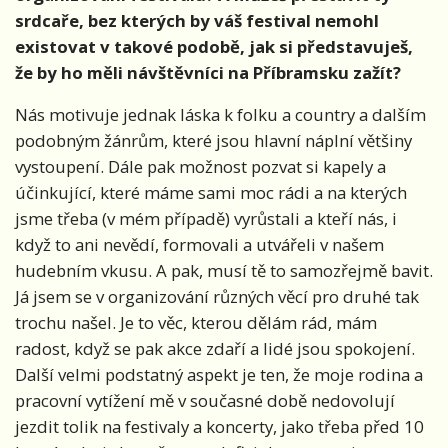
srdcaře, bez kterých by váš festival nemohl
existovat v takové podobě, jak si představuješ,
že by ho měli návštěvníci na Příbramsku zažít?
Nás motivuje jednak láska k folku a country a dalším
podobným žánrům, které jsou hlavní náplní většiny
vystoupení. Dále pak možnost pozvat si kapely a
účinkující, které máme sami moc rádi a na kterých
jsme třeba (v mém případě) vyrůstali a kteří nás, i
když to ani nevědí, formovali a utvářeli v našem
hudebním vkusu. A pak, musí tě to samozřejmě bavit.
Já jsem se v organizování různých věcí pro druhé tak
trochu našel. Je to věc, kterou dělám rád, mám
radost, když se pak akce zdaří a lidé jsou spokojení.
Další velmi podstatný aspekt je ten, že moje rodina a
pracovní vytížení mě v současné době nedovolují
jezdit tolik na festivaly a koncerty, jako třeba před 10