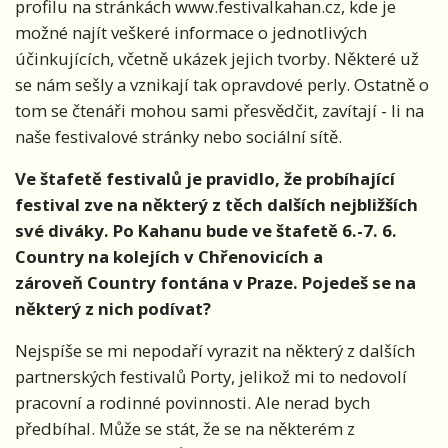
profilu na stránkách www.festivalkahan.cz, kde je
možné najít veškeré informace o jednotlivých
účinkujících, včetně ukázek jejich tvorby. Některé už
se nám sešly a vznikají tak opravdové perly. Ostatně o
tom se čtenáři mohou sami přesvědčit, zavítají - li na
naše festivalové stránky nebo sociální sítě.
Ve štafetě festivalů je pravidlo, že probíhající
festival zve na některý z těch dalších nejbližších
své diváky. Po Kahanu bude ve štafetě 6.-7. 6.
Country na kolejích v Chřenovicích a
zároveň Country fontána v Praze. Pojedeš se na
některý z nich podívat?
Nejspíše se mi nepodaří vyrazit na některý z dalších
partnerských festivalů Porty, jelikož mi to nedovolí
pracovní a rodinné povinnosti. Ale nerad bych
předbíhal. Může se stát, že se na některém z