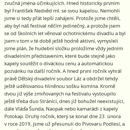
zvučná jména účinkujících. Hned historicky prvním
byl František Nedvěd ml. se svou kapelou. Nemohli
jsme si tedy přát lepší zahájení. Protože jsme chtěli,
aby byl náš festival něčím jedinečný, a protože jsem
se od školních let věnoval ochotnickému divadlu a byl
jsem v tom v té době ještě hodně aktivní, vymysleli
jsme plán, že hudební složku proložíme vždy jedním
divadelním představením, které bude stejně jako
kapely soutěžit o diváckou cenu a automatickou
pozvánku na další ročník. A hned první ročník vyhrál
právě Dětský divadelní soubor Láz a obdržel tehdy
ještě udělovanou hliněnou sošku komína. Kromě
dvou již výše zmiňovaných na festivalu vystoupilo
ještě třeba duo Stráníci, dnes již bohužel neexistující,
dále Vláďa Šunda, Naopak nebo kamarádi z kapely
Potokap. Druhý ročník, který se konal dne 23. února
v roce 2019, jsme už přesunuli do Pivovaru Podlesí, a