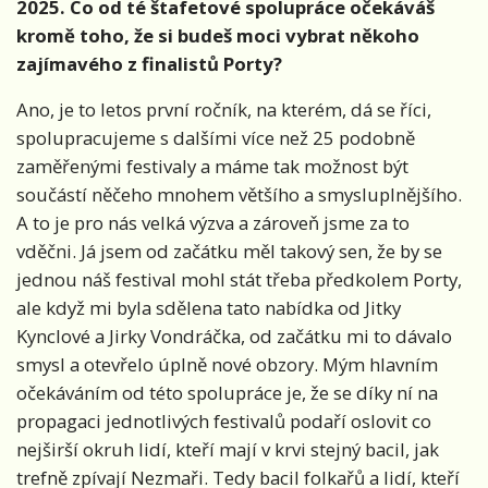
2025. Co od té štafetové spolupráce očekáváš
kromě toho, že si budeš moci vybrat někoho
zajímavého z finalistů Porty?
Ano, je to letos první ročník, na kterém, dá se říci,
spolupracujeme s dalšími více než 25 podobně
zaměřenými festivaly a máme tak možnost být
součástí něčeho mnohem většího a smysluplnějšího.
A to je pro nás velká výzva a zároveň jsme za to
vděčni. Já jsem od začátku měl takový sen, že by se
jednou náš festival mohl stát třeba předkolem Porty,
ale když mi byla sdělena tato nabídka od Jitky
Kynclové a Jirky Vondráčka, od začátku mi to dávalo
smysl a otevřelo úplně nové obzory. Mým hlavním
očekáváním od této spolupráce je, že se díky ní na
propagaci jednotlivých festivalů podaří oslovit co
nejširší okruh lidí, kteří mají v krvi stejný bacil, jak
trefně zpívají Nezmaři. Tedy bacil folkařů a lidí, kteří