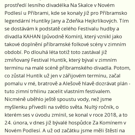
prostředí lesního divadélka Na Skalce v Novém
Podlesí u Příbrami, kde se konaly již pro Příbramsko
legendární Huntíky Jany a Zdeňka Hejkrlíkových. Tím
se dostávám k podstatě celého Festivalu hudby a
divadla KAHAN (původně Komín), který vznikl jako
takové doplnění příbramské folkové scény v zimním
období. Po dlouhá léta totiž toto zastával již
zmiňovaný Festival Huntík, který býval v zimním
termínu na malé scéně příbramského divadla. Potom,
co zůstal Huntík už jen v zářijovém termínu, začal
pomalu v mé, bratrově a Alešově hlavě dozrávat plán -
tuto zimní trhlinu zacelit vlastním festivalem.
Nicméně uběhlo ještě spoustu vody, než jsme
myšlenku přivedli na světlo světa. Nultý ročník, o
kterém ses v úvodu zmínil, se konal v roce 2018, a to
24. února, v dnes již bývalé hospůdce Za Komínem v
Novém Podlesí. A už od začátku jsme měli štěstí na