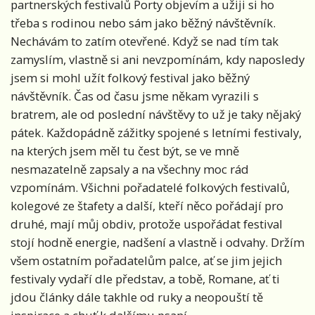
partnerských festivalů Porty objevím a užiji si ho
třeba s rodinou nebo sám jako běžný návštěvník.
Nechávám to zatím otevřené. Když se nad tím tak
zamyslím, vlastně si ani nevzpomínám, kdy naposledy
jsem si mohl užít folkový festival jako běžný
návštěvník. Čas od času jsme někam vyrazili s
bratrem, ale od poslední návštěvy to už je taky nějaký
pátek. Každopádně zážitky spojené s letními festivaly,
na kterých jsem měl tu čest být, se ve mně
nesmazatelně zapsaly a na všechny moc rád
vzpomínám. Všichni pořadatelé folkových festivalů,
kolegové ze štafety a další, kteří něco pořádají pro
druhé, mají můj obdiv, protože uspořádat festival
stojí hodně energie, nadšení a vlastně i odvahy. Držím
všem ostatním pořadatelům palce, ať se jim jejich
festivaly vydaří dle představ, a tobě, Romane, ať ti
jdou články dále takhle od ruky a neopouští tě