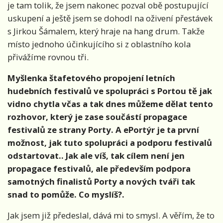
je tam tolik, že jsem nakonec pozval obě postupující
uskupení a ještě jsem se dohodl na oživení přestávek
s Jirkou Šámalem, který hraje na hang drum. Takže
místo jednoho účinkujícího si z oblastního kola
přivážíme rovnou tři.
Myšlenka štafetového propojení letních
hudebních festivalů ve spolupráci s Portou tě jak
vidno chytla včas a tak dnes můžeme dělat tento
rozhovor, který je zase součástí propagace
festivalů ze strany Porty. A ePortýr je ta první
možnost, jak tuto spolupráci a podporu festivalů
odstartovat.. Jak ale víš, tak cílem není jen
propagace festivalů, ale především podpora
samotných finalistů Porty a nových tváři tak
snad to pomůže. Co myslíš?.
Jak jsem již předeslal, dává mi to smysl. A věřím, že to