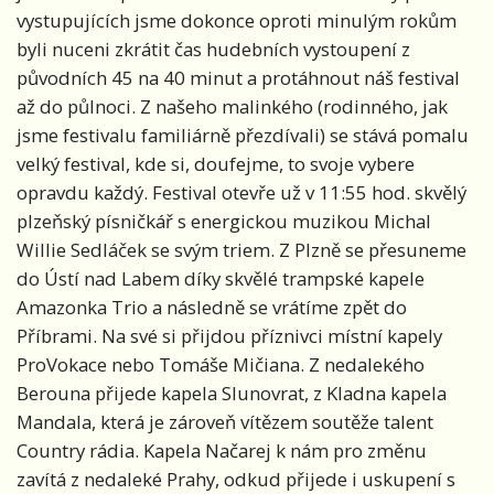
vystupujících jsme dokonce oproti minulým rokům
byli nuceni zkrátit čas hudebních vystoupení z
původních 45 na 40 minut a protáhnout náš festival
až do půlnoci. Z našeho malinkého (rodinného, jak
jsme festivalu familiárně přezdívali) se stává pomalu
velký festival, kde si, doufejme, to svoje vybere
opravdu každý. Festival otevře už v 11:55 hod. skvělý
plzeňský písničkář s energickou muzikou Michal
Willie Sedláček se svým triem. Z Plzně se přesuneme
do Ústí nad Labem díky skvělé trampské kapele
Amazonka Trio a následně se vrátíme zpět do
Příbrami. Na své si přijdou příznivci místní kapely
ProVokace nebo Tomáše Mičiana. Z nedalekého
Berouna přijede kapela Slunovrat, z Kladna kapela
Mandala, která je zároveň vítězem soutěže talent
Country rádia. Kapela Načarej k nám pro změnu
zavítá z nedaleké Prahy, odkud přijede i uskupení s