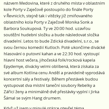
názvem Medovina, které z druhého místa v oblastním
kole Porty v Zaječově postoupilo do finále Porty
v Řevnicích, stejně tak i vítězky již zmiňovaného
oblastního kola Porty v Zaječově Monika Sonk a
Barbora Soukupová. Ty ve 20:00 hod. uzavřou
soutěžní hudební složku a bude následovat složka
divadelní. Letos to bude Zdická divadelní, s.r.o., se
svou černou komedií Kutloch. Poté ukončíme divácké
hlasování o putovní kahan a ve 22:30 hod. vystoupí
hlavní host večera, jihočeská folk/rocková kapela
Epydemye, divácky velmi oblíbená, která získala za
své album Kotlina cenu Anděl a pravidelně vyprodává
koncertní sály a festivaly. Během přestávek budou
vystupovat dva místní taneční soubory Rebelky a
Zářící ženy a minimálně dvě přestávky vyplní i Jirka
Šámal se svým Hang drumem.
Když už jsem v minulé otázce otevřel téma