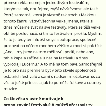
přinese reklamu nejen jednotlivým festivalům,
kterým se tak, doufejme, zvýší návštěvnost, ale také
Portě samotné, která je vlastně tak trochu Mekkou
tohoto žánru. Vždyť všechna velká jména, která si
dnes můžeme zvát na své festivaly, která se těší velké
oblibě posluchačů, si tímto festivalem prošla. Myslím,
že to je tedy ten hlubší smysl spolupráce, společně
pracovat na něčem mnohem větším a moci si pak říct:
„Ano, i my jsme na tom měli svůj podíl, nebo ano,
tahle kapela začínala u nás na festivalu a dnes
vyprodají Lucernu.“ A to mě na tom baví. Samozřejmě
je to pro nás premiéra být v této skvělé společnosti
ostatních festivalů a sami s nadšením očekáváme, co
vše to ještě přinese a jak to pomůže folkové a country
muzice.
Co člověka vlastně motivuje k
organizování festivalu? A můžeš přestavit ty