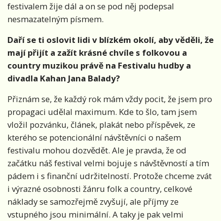
festivalem žije dál a on se pod něj podepsal
nesmazatelným písmem.
Daří se ti oslovit lidi v blízkém okolí, aby věděli, že
mají přijít a zažít krásné chvíle s folkovou a
country muzikou právě na Festivalu hudby a
divadla Kahan Jana Balady?
Přiznám se, že každý rok mám vždy pocit, že jsem pro
propagaci udělal maximum. Kde to šlo, tam jsem
vložil pozvánku, článek, plakát nebo příspěvek, ze
kterého se potencionální návštěvníci o našem
festivalu mohou dozvědět. Ale je pravda, že od
začátku náš festival velmi bojuje s návštěvností a tím
pádem i s finanční udržitelností. Protože chceme zvát
i výrazné osobnosti žánru folk a country, celkové
náklady se samozřejmě zvyšují, ale příjmy ze
vstupného jsou minimální. A taky je pak velmi