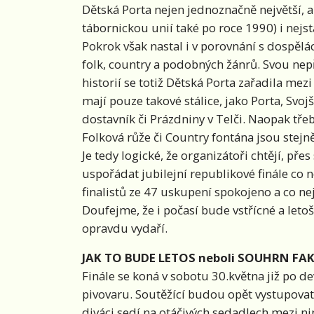
Dětská Porta nejen jednoznačně největší, 
tábornickou unií také po roce 1990) i nejst
Pokrok však nastal i v porovnání s dospělá
folk, country a podobných žánrů. Svou nepře
historií se totiž Dětská Porta zařadila mezi
mají pouze takové stálice, jako Porta, Svo
dostavník či Prázdniny v Telči. Naopak tře
Folková růže či Country fontána jsou stejn
Je tedy logické, že organizátoři chtějí, př
uspořádat jubilejní republikové finále co ne
finalistů ze 47 uskupení spokojeno a co nej
Doufejme, že i počasí bude vstřícné a letoš
opravdu vydaří.
JAK TO BUDE LETOS neboli SOUHRN FAK
Finále se koná v sobotu 30.května již po 
pivovaru. Soutěžící budou opět vystupovat
diváci sedí na otáčivých sedadlech mezi ni