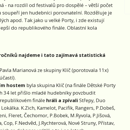
má - na rozdíl od festivalů pro dospělé – větší počet
lu soupeří jen hudebníci porovnatelní. Rozděluje je
ch apod. Tak jako u velké Porty, i zde existují
ejlepší do republikového finále. Oblastní kola
ročníků najdeme i tato zajímavá statistická
 Pavla Marianová ze skupiny Klíč (porotovala 11x)
častí).
ním hostem
byla skupina Klíč (na finále Dětské Porty
h 34 let přišlo mladé hudebníky povzbudit
 republikovém finále
hráli a zpívali
Střepy, Duo
 Lokálka. K.Zich, Kamelot, Pacifik, Rangers, P.Dobeš,
ni, Fleret, Čechomor, P.Bobek, M.Ryvola, P.Jíšová,
, Cop, F.Nedvěd, J.Rychterová, Nové Struny, Přístav,