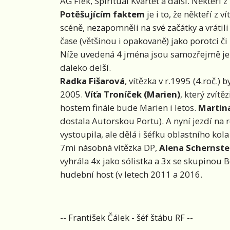
AG Flek, Spiritual Kvartet a další. Někteří z
Potěšujícím faktem
je i to, že někteří z 
scéně, nezapomněli na své začátky a vrátili 
čase (většinou i opakovaně) jako porotci 
Níže uvedená 4 jména jsou samozřejmě jen
daleko delší.
Radka Fišarová
, vítězka v r.1995 (4.roč.) 
2005.
Víťa Troníček (Marien)
, který zvítě
hostem finále bude Marien i letos.
Martina
dostala Autorskou Portu). A nyní jezdí na 
vystoupila, ale dělá i šéfku oblastního kola
7mi násobná vítězka DP,
Alena Schernste
vyhrála 4x jako sólistka a 3x se skupinou Be
hudební host (v letech 2011 a 2016.
-- František Čálek - šéf štábu RF --