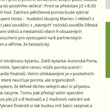
 do pozdního večera“. První se představí již v 8:30
0 hod. Zatímco pětičlenná porota bude vybírat
ystoupení hosta – hudební skupiny Marien. I někteří z
i jako soutěžící z „dávných“ ročníků soutěže Dětská
šení vítězů a medailistů všech 9 obsazených
 voucherů pro vystoupení na 8 partnerských
n a věříme, že fantastický.
lní vitrážovou kytarku. Další kytarka–Autorská Porta,
sniček. Speciální cenou může porota ocenit i
anže finalistů. Velmi očekávanými je v posledních
 které neurčuje porota, ale organizátoři
ykem, že šéfové těchto velkých akcí si přijedou
 je zaujme. Tomu pak předají večer speciální
os jde již o 8 festivalů a 2 možnosti nahrání své
ybraní finalisté si tak budou mít šanci zazpívat a