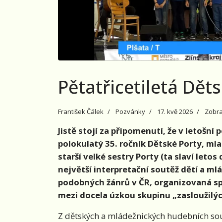
Pětatřicetiletá Dět
František Čálek
Pozvánky
17. kvě 2026
Zobra
Jistě stojí za připomenutí, že v letošní
polokulatý 35. ročník Dětské Porty, mla
starší velké sestry Porty (ta slaví leto
největší interpretační soutěž dětí a mlá
podobných žánrů v ČR, organizovaná sp
mezi docela úzkou skupinu „zasloužilýc
Z dětských a mládežnických hudebních sout