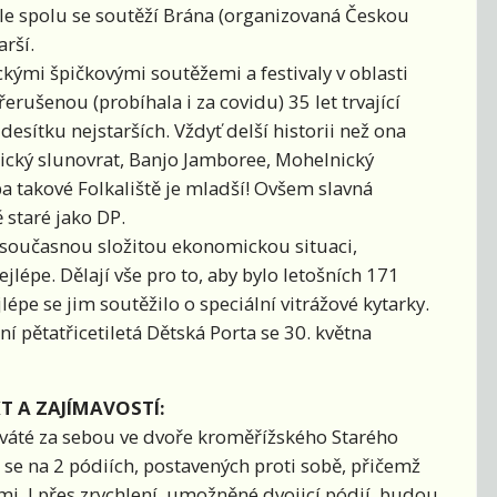
ale spolu se soutěží Brána (organizovaná Českou
arší.
ckými špičkovými soutěžemi a festivaly v oblasti
rušenou (probíhala i za covidu) 35 let trvající
 desítku nejstarších. Vždyť delší historii než ona
jšický slunovrat, Banjo Jamboree, Mohelnický
ba takové Folkaliště je mladší! Ovšem slavná
ě staré jako DP.
es současnou složitou ekonomickou situaci,
jlépe. Dělají vše pro to, aby bylo letošních 171
lépe se jim soutěžilo o speciální vitrážové kytarky.
ní pětatřicetiletá Dětská Porta se 30. května
T A ZAJÍMAVOSTÍ:
deváté za sebou ve dvoře kroměřížského Starého
 se na 2 pódiích, postavených proti sobě, přičemž
mi. I přes zrychlení, umožněné dvojicí pódií, budou