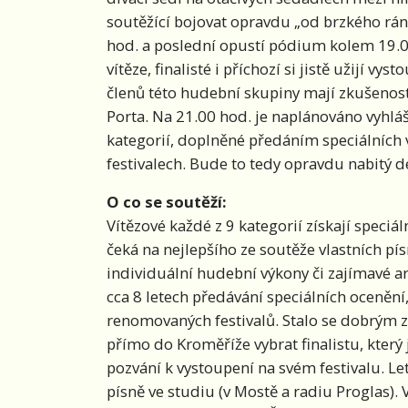
soutěžící bojovat opravdu „od brzkého rána
hod. a poslední opustí pódium kolem 19.0
vítěze, finalisté i příchozí si jistě užijí v
členů této hudební skupiny mají zkušenost
Porta. Na 21.00 hod. je naplánováno vyhlá
kategorií, doplněné předáním speciálních
festivalech. Bude to tedy opravdu nabitý de
O co se soutěží:
Vítězové každé z 9 kategorií získají speciá
čeká na nejlepšího ze soutěže vlastních pí
individuální hudební výkony či zajímavé ar
cca 8 letech předávání speciálních ocenění,
renomovaných festivalů. Stalo se dobrým zv
přímo do Kroměříže vybrat finalistu, který
pozvání k vystoupení na svém festivalu. Let
písně ve studiu (v Mostě a radiu Proglas). V