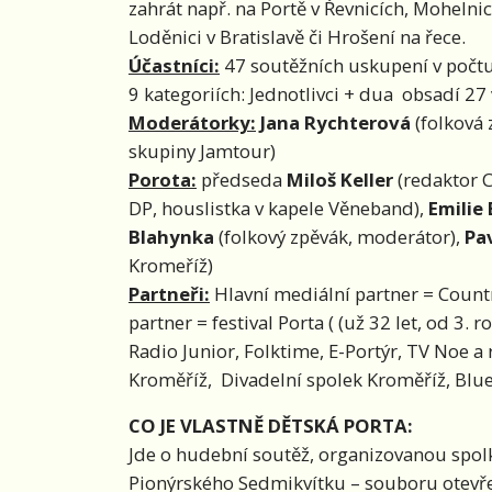
zahrát např. na Portě v Řevnicích, Mohelni
Loděnici v Bratislavě či Hrošení na řece.
Účastníci:
47 soutěžních uskupení v počtu 
9 kategoriích: Jednotlivci + dua obsadí 27
Moderátorky:
Jana Rychterová
(folková 
skupiny Jamtour)
Porota:
předseda
Miloš Keller
(redaktor C
DP, houslistka v kapele Věneband),
Emilie
Blahynka
(folkový zpěvák, moderátor),
Pa
Kromeříž)
Partneři:
Hlavní mediální partner = Country
partner = festival Porta ( (už 32 let, od 3.
Radio Junior, Folktime, E-Portýr, TV Noe a 
Kroměříž, Divadelní spolek Kroměříž, Blue
CO JE VLASTNĚ DĚTSKÁ PORTA:
Jde o hudební soutěž, organizovanou spolke
Pionýrského Sedmikvítku – souboru otevře