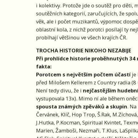
i kolektivy. Protože jde o soutěž pro děti, 
soutěžních kategorií, zaručujících, že spo
věk, ale i počet muzikantů, výpomoc dospělý
oblastní kola, z nichž porotci posílají ty n
probíhají většinou ve všech krajích ČR.
TROCHA HISTORIE NIKOHO NEZABIJE
Při prohlídce historie proběhnutých 34 
fakta:
Porotcem s největším počtem účastí
je
před Milošem Kellerem z Country radia (8 ú
Není tedy divu, že i
nejčastějším hudeb
vystupovala 13x). Mimo ní ale během oněc
spousta známých zpěváků a skupin
. Na
Červánek, Klíč, Hop Trop, Š.Rak, M.Zíchová,
J.Hutka, P.Kocman, Spiritual Kvintet, Texme
Marien, Žamboši, Nezmaři, T.Klus, LaSpilka