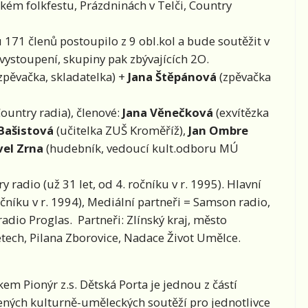
ckém folkfestu, Prázdninách v Telči, Country
171 členů postoupilo z 9 obl.kol a bude soutěžit v
 vystoupení, skupiny pak zbývajících 2O.
zpěvačka, skladatelka) +
Jana Štěpánová
(zpěvačka
ountry radia), členové:
Jana Věnečková
(exvítězka
 Bašistová
(učitelka ZUŠ Kroměříž),
Jan Ombre
vel Zrna
(hudebník, vedoucí kult.odboru MÚ
 radio (už 31 let, od 4. ročníku v r. 1995). Hlavní
 ročníku v r. 1994), Mediální partneři = Samson radio,
radio Proglas. Partneři: Zlínský kraj, město
tech, Pilana Zborovice, Nadace Život Umělce.
m Pionýr z.s. Dětská Porta je jednou z částí
ných kulturně-uměleckých soutěží pro jednotlivce