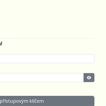
ář
Zobrazit 
 přístupovým klíčem