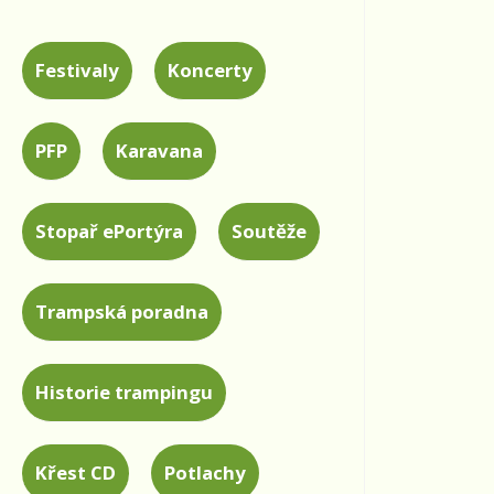
Festivaly
Koncerty
PFP
Karavana
Stopař ePortýra
Soutěže
Trampská poradna
Historie trampingu
Křest CD
Potlachy