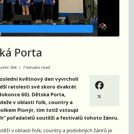
ská Porta
zení: 364
7 minutes read
 poslední květnový den vyvrcholí
dší ratolesti své skoro dvakrát
s dokonce 60). Dětská Porta,
deže v oblasti folk, country a
olkem Pionýr, tím totiž vstoupí
h“ pořadatelů soutěží a festivalů tohoto žánru.
ěží v oblasti folk, country a podobných žánrů je