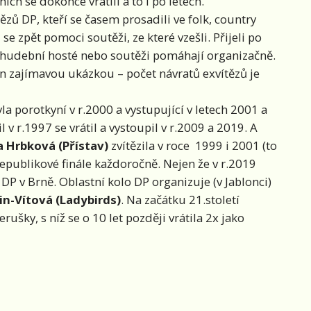
 nich se dokonce vrátili a to i po letech.
vítězů DP, kteří se časem prosadili ve folk, country
se zpět pomoci soutěži, ze které vzešli. Přijeli po
či hudební hosté nebo soutěži pomáhají organizačně.
 zajímavou ukázkou – počet návratů exvítězů je
byla porotkyní v r.2000 a vystupující v letech 2001 a
zil v r.1997 se vrátil a vystoupil v r.2009 a 2019. A
 Hrbková (Přístav)
zvítězila v roce 1999 i 2001 (to
republikové finále každoročně. Nejen že v r.2019
 DP v Brně. Oblastní kolo DP organizuje (v Jablonci)
in-Vítová (Ladybirds)
. Na začátku 21.století
rušky, s níž se o 10 let později vrátila 2x jako