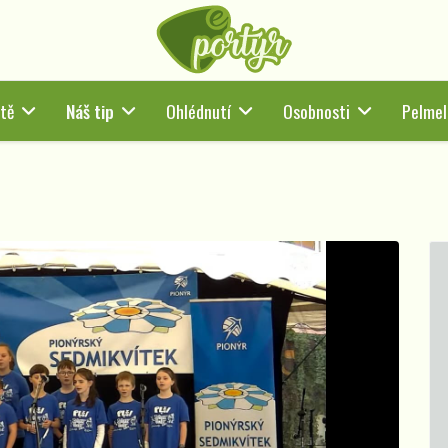
tě
Náš tip
Ohlédnutí
Osobnosti
Pelmel