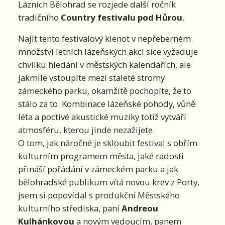
Lázních Bělohrad se rozjede další ročník
tradičního
Country festivalu pod Hůrou
.
Najít tento festivalový klenot v nepřeberném
množství letních lázeňských akcí sice vyžaduje
chvilku hledání v městských kalendářích, ale
jakmile vstoupíte mezi staleté stromy
zámeckého parku, okamžitě pochopíte, že to
stálo za to. Kombinace lázeňské pohody, vůně
léta a poctivé akustické muziky totiž vytváří
atmosféru, kterou jinde nezažijete.
O tom, jak náročné je skloubit festival s obřím
kulturním programem města, jaké radosti
přináší pořádání v zámeckém parku a jak
bělohradské publikum vítá novou krev z Porty,
jsem si popovídal s produkční Městského
kulturního střediska, paní
Andreou
Kulhánkovou
a novým vedoucím, panem