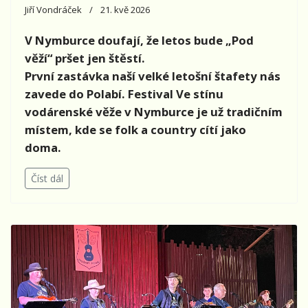
Jiří Vondráček
21. kvě 2026
V Nymburce doufají, že letos bude „Pod
věží“ pršet jen štěstí.
První zastávka naší velké letošní štafety nás
zavede do Polabí. Festival Ve stínu
vodárenské věže v Nymburce je už tradičním
místem, kde se folk a country cítí jako
doma.
Číst dál