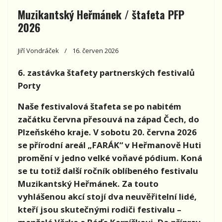
Muzikantský Heřmánek / štafeta PFP
2026
Jiří Vondráček
16. červen 2026
6. zastávka štafety partnerských festivalů
Porty
Naše festivalová štafeta se po nabitém
začátku června přesouvá na západ Čech, do
Plzeňského kraje. V sobotu 20. června 2026
se přírodní areál „FARÁK“ v Heřmanově Huti
promění v jedno velké voňavé pódium. Koná
se tu totiž další ročník oblíbeného festivalu
Muzikantský Heřmánek. Za touto
vyhlášenou akcí stojí dva neuvěřitelní lidé,
kteří jsou skutečnými rodiči festivalu –