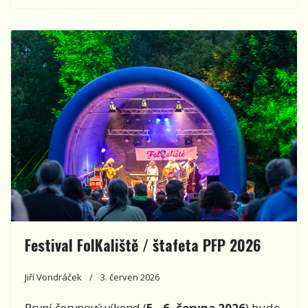
Festival FolKaliště / štafeta PFP 2026
Jiří Vondráček
3. červen 2026
První červnový víkend (
5.–6. června 2026
) bude