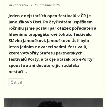
Jiří Vondráček
15. prosinec 2025
Jeden z nejstarších open festivalů v ČR je
Janouškovo Ústí. Po čtyřicátém úspěšném
ročníku jsme poslali pár otázek pořadateli a
hlavnímu propagátorovi tohoto festivalu
Slávku Janouškovi. Janouškovo Ústí bylo
letos jedním z dvaceti sedmi festivalů,
které vytvořily Štafetu partnerských
festivalů Porty, a tak je otázek pro ePortýr
spousta a ani devatero jich zdaleka
nestačí…
Číst dál