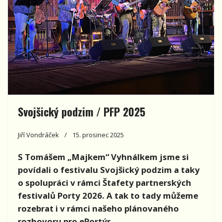
Svojšický podzim / PFP 2025
Jiří Vondráček
15. prosinec 2025
S Tomášem „Majkem“ Vyhnálkem jsme si
povídali o festivalu Svojšický podzim a taky
o spolupráci v rámci Štafety partnerských
festivalů Porty 2026. A tak to tady můžeme
rozebrat i v rámci našeho plánovaného
rozhovoru pro ePortýr.