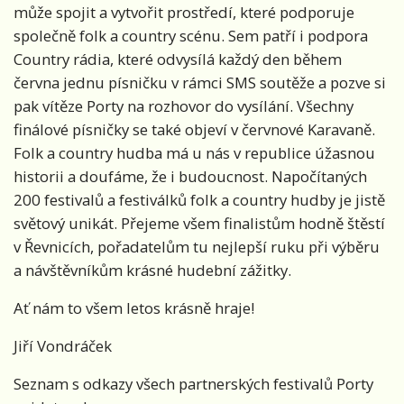
může spojit a vytvořit prostředí, které podporuje
společně folk a country scénu. Sem patří i podpora
Country rádia, které odvysílá každý den během
června jednu písničku v rámci SMS soutěže a pozve si
pak vítěze Porty na rozhovor do vysílání. Všechny
finálové písničky se také objeví v červnové Karavaně.
Folk a country hudba má u nás v republice úžasnou
historii a doufáme, že i budoucnost. Napočítaných
200 festivalů a festiválků folk a country hudby je jistě
světový unikát. Přejeme všem finalistům hodně štěstí
v Řevnicích, pořadatelům tu nejlepší ruku při výběru
a návštěvníkům krásné hudební zážitky.
Ať nám to všem letos krásně hraje!
Jiří Vondráček
Seznam s odkazy všech partnerských festivalů Porty