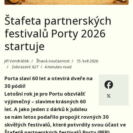
Štafeta partnerských
festivalů Porty 2026
startuje
Jiří Vondráček
Žhavá současnost
15. kvě 2026
Zobrazení: 627
4 minutes read
Porta slaví 60 let a otevírá dveře na
30 pódií!
Letošní rok je pro Portu obzvlášť
výjimečný – slavíme krásných 60
let. A jako jeden z dárků k jubileu
se nám letos podařilo propojit rovných 30
skvělých festivalů, které potvrdily svou účast ve
Štafetě partnerských festivalů Porty (PFP).