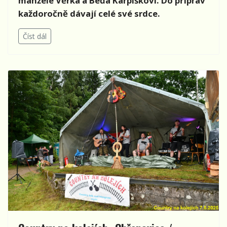
manželé Věrka a Béďa Karpíškovi. Do příprav
každoročně dávají celé své srdce.
Číst dál