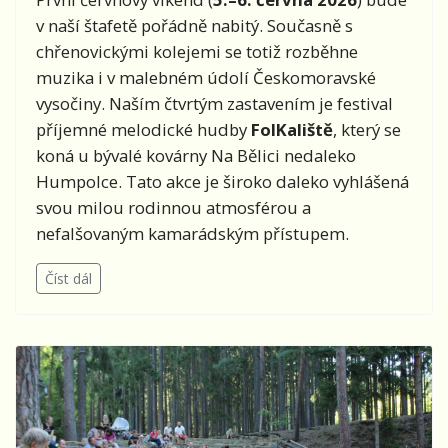
v naší štafetě pořádně nabitý. Současně s
chřenovickými kolejemi se totiž rozběhne
muzika i v malebném údolí Českomoravské
vysočiny. Naším čtvrtým zastavením je festival
příjemné melodické hudby
FolKaliště
, který se
koná u bývalé kovárny Na Bělici nedaleko
Humpolce. Tato akce je široko daleko vyhlášená
svou milou rodinnou atmosférou a
nefalšovaným kamarádským přístupem.
Číst dál