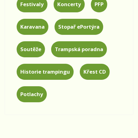
Festivaly
Koncerty
PFP
Karavana
Stopař ePortýra
Soutěže
Trampská poradna
Historie trampingu
Křest CD
Potlachy