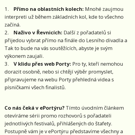
1.
Přímo na oblastních kolech:
Mnohé zaujmou
interpreti už během základních kol, kde to všechno
začíná.
2.
Naživo v Řevnicích:
Další z pořadatelů si
přijedou vybrat přímo na finále do Lesního divadla a
Tak to bude na vás soutěžících, abyste je svým
výkonem zaujali.
3.
V klidu přes web Porty:
Pro ty, kteří nemohou
dorazit osobně, nebo si chtějí výběr promyslet,
připravujeme na webu Porty přehledná videa s
písničkami všech finalistů.
Co nás čeká v ePortýru?
Tímto úvodním článkem
otevíráme sérii promo rozhovorů s pořadateli
jednotlivých festivalů, přihlášených do štafety.
Postupně vám je v ePortýru představíme všechny a