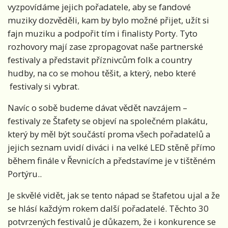
vyzpovídáme jejich pořadatele, aby se fandové
muziky dozvěděli, kam by bylo možné přijet, užít si
fajn muziku a podpořit tím i finalisty Porty. Tyto
rozhovory mají zase zpropagovat naše partnerské
festivaly a představit příznivcům folk a country
hudby, na co se mohou těšit, a který, nebo které
festivaly si vybrat.
Navíc o sobě budeme dávat vědět navzájem –
festivaly ze Štafety se objeví na společném plakátu,
který by měl být součástí proma všech pořadatelů a
jejich seznam uvidí diváci i na velké LED stěně přímo
během finále v Řevnicích a představíme je v tištěném
Portýru..
Je skvělé vidět, jak se tento nápad se štafetou ujal a že
se hlásí každým rokem další pořadatelé. Těchto 30
potvrzených festivalů je důkazem, že i konkurence se