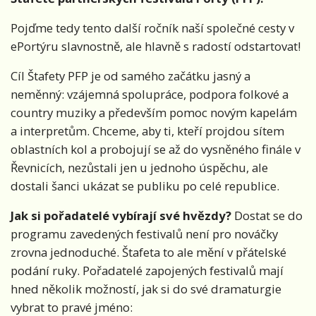
Pojďme tedy tento další ročník naší společné cesty v
ePortýru slavnostně, ale hlavně s radostí odstartovat!
Cíl Štafety PFP je od samého začátku jasný a
neměnný: vzájemná spolupráce, podpora folkové a
country muziky a především pomoc novým kapelám
a interpretům. Chceme, aby ti, kteří projdou sítem
oblastních kol a probojují se až do vysněného finále v
Řevnicích, nezůstali jen u jednoho úspěchu, ale
dostali šanci ukázat se publiku po celé republice.
Jak si pořadatelé vybírají své hvězdy?
Dostat se do
programu zavedených festivalů není pro nováčky
zrovna jednoduché. Štafeta to ale mění v přátelské
podání ruky. Pořadatelé zapojených festivalů mají
hned několik možností, jak si do své dramaturgie
vybrat to pravé jméno: