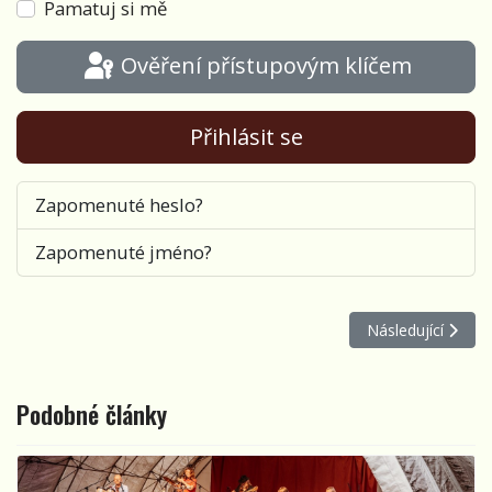
Pamatuj si mě
Ověření přístupovým klíčem
Přihlásit se
Zapomenuté heslo?
Zapomenuté jméno?
Další článek: Patn
Následující
Podobné články