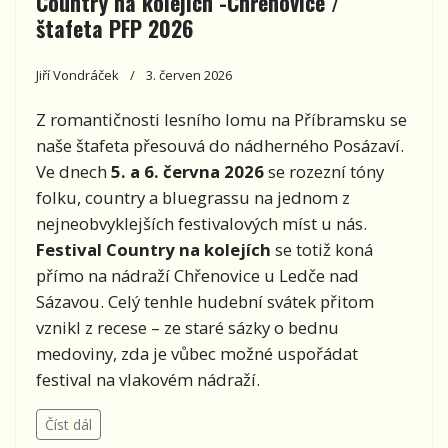
Country na kolejích -Chřenovice /
štafeta PFP 2026
Jiří Vondráček
3. červen 2026
Z romantičnosti lesního lomu na Příbramsku se
naše štafeta přesouvá do nádherného Posázaví.
Ve dnech
5. a 6. června 2026
se rozezní tóny
folku, country a bluegrassu na jednom z
nejneobvyklejších festivalových míst u nás.
Festival Country na kolejích
se totiž koná
přímo na nádraží Chřenovice u Ledče nad
Sázavou. Celý tenhle hudební svátek přitom
vznikl z recese – ze staré sázky o bednu
medoviny, zda je vůbec možné uspořádat
festival na vlakovém nádraží.
Číst dál