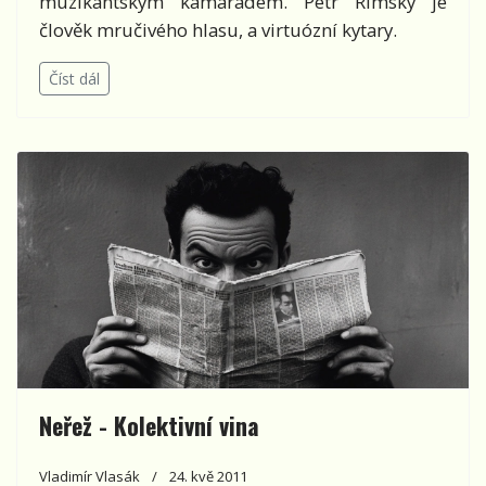
muzikantským kamarádem. Petr Rímský je
člověk mručivého hlasu, a virtuózní kytary.
Číst dál
Neřež - Kolektivní vina
Vladimír Vlasák
24. kvě 2011