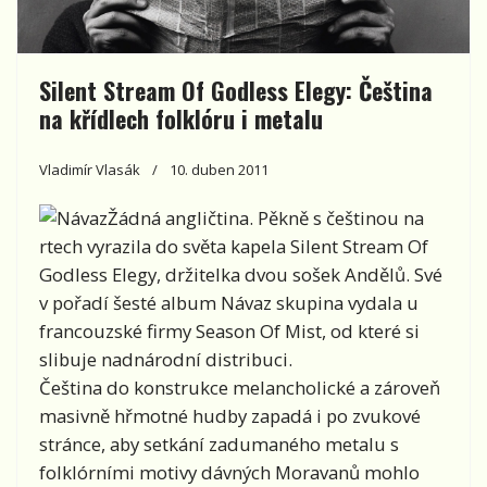
Silent Stream Of Godless Elegy: Čeština
na křídlech folklóru i metalu
Vladimír Vlasák
10. duben 2011
Žádná angličtina. Pěkně s češtinou na
rtech vyrazila do světa kapela Silent Stream Of
Godless Elegy, držitelka dvou sošek Andělů. Své
v pořadí šesté album Návaz skupina vydala u
francouzské firmy Season Of Mist, od které si
slibuje nadnárodní distribuci.
Čeština do konstrukce melancholické a zároveň
masivně hřmotné hudby zapadá i po zvukové
stránce, aby setkání zadumaného metalu s
folklórními motivy dávných Moravanů mohlo