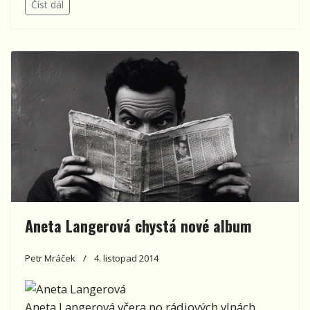
Číst dál
Aneta Langerová chystá nové album
Petr Mráček
4. listopad 2014
Aneta Langerová včera po rádiových vlnách