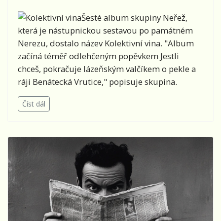
Šesté album skupiny Neřež,
která je nástupnickou sestavou po památném
Nerezu, dostalo název Kolektivní vina. "Album
začíná téměř odlehčeným popěvkem Jestli
chceš, pokračuje lázeňským valčíkem o pekle a
ráji Benátecká Vrutice," popisuje skupina.
Číst dál