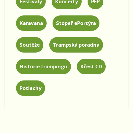
Festivaly
Koncerty
PFP
Karavana
Stopař ePortýra
Soutěže
Trampská poradna
Historie trampingu
Křest CD
Potlachy