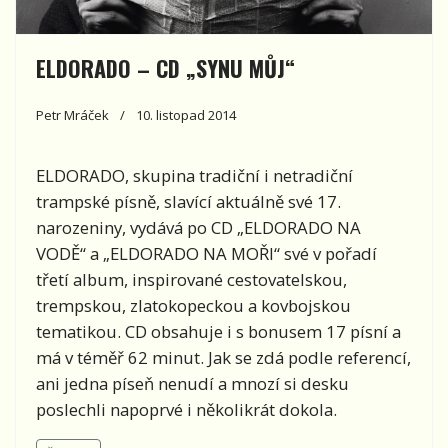
ELDORADO – CD „SYNU MŮJ“
Petr Mráček
10. listopad 2014
ELDORADO
, skupina tradiční i netradiční
trampské písně,
slavící aktuálně své 17.
narozeniny, vydává po CD „ELDORADO NA
VODĚ“ a „ELDORADO NA MOŘI“ své v pořadí
třetí album, inspirované cestovatelskou,
trempskou, zlatokopeckou a kovbojskou
tematikou. CD obsahuje i s bonusem 17 písní a
má v téměř 62 minut. Jak se zdá podle referencí,
ani jedna píseň nenudí a mnozí si desku
poslechli napoprvé i několikrát dokola.