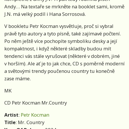
Andy… Na textaře se mrkněte na booklet sami, kromě
J.N. má velký podíl i Hana Sorrosová.
V bookletu Petr Kocman vysvětluje, proč si vybral
právě tyto autory a tyto písně, také zajímavé počtení.
Po něm ještě více pochopíte symboliku desky a její
kompaktnost, i když některé skladby budou mít
tendenci vás stále vyrušovat (některé v dobrém, jiné
v horším). Ale ať je to jak chce, CD s poměrně moderní
a světovými trendy poučenou country tu konečně
zase máme.
MK
CD Petr Kocman Mr.Country
Artist
:
Petr Kocman
Title
: Mr. Country