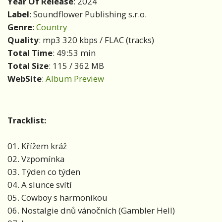
Year Of Release
: 2024
Label
: Soundflower Publishing s.r.o.
Genre
:
Country
Quality
: mp3 320 kbps / FLAC (tracks)
Total Time
: 49:53 min
Total Size
: 115 / 362 MB
WebSite
:
Album Preview
Tracklist:
01. Křížem kráž
02. Vzpomínka
03. Týden co týden
04. A slunce svítí
05. Cowboy s harmonikou
06. Nostalgie dnů vánočních (Gambler Hell)