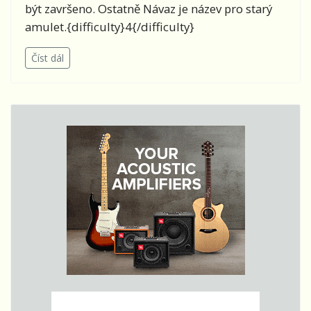
být završeno. Ostatně Návaz je název pro starý
amulet.{difficulty}4{/difficulty}
Číst dál