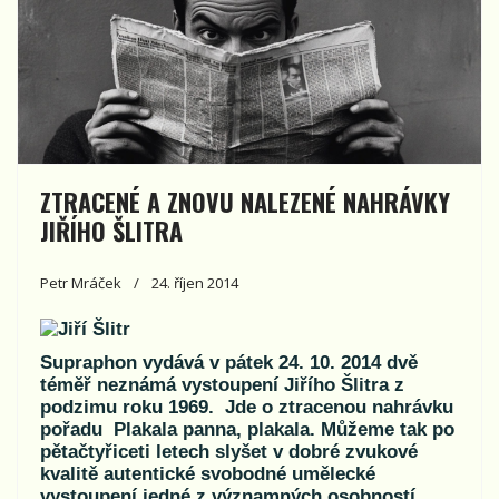
ZTRACENÉ A ZNOVU NALEZENÉ NAHRÁVKY
JIŘÍHO ŠLITRA
Petr Mráček
24. říjen 2014
Supraphon vydává v pátek 24. 10. 2014 dvě
téměř neznámá vystoupení Jiřího Šlitra z
podzimu roku 1969. Jde o ztracenou nahrávku
pořadu Plakala panna, plakala. Můžeme tak po
pětačtyřiceti letech slyšet v dobré zvukové
kvalitě autentické svobodné umělecké
vystoupení jedné z významných osobností