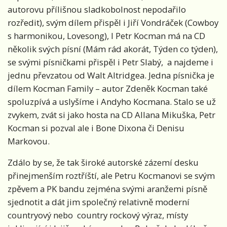
autorovu přílišnou sladkobolnost nepodařilo
rozředit), svým dílem přispěl i Jiří Vondráček (Cowboy
s harmonikou, Lovesong), I Petr Kocman má na CD
několik svých písní (Mám rád akorát, Týden co týden),
se svými písničkami přispěl i Petr Slabý, a najdeme i
jednu převzatou od Walt Altridgea. Jedna písnička je
dílem Kocman Family – autor Zdeněk Kocman také
spoluzpívá a uslyšíme i Andyho Kocmana. Stalo se už
zvykem, zvát si jako hosta na CD Allana Mikuška, Petr
Kocman si pozval ale i Bone Dixona či Denisu
Markovou.
Zdálo by se, že tak široké autorské zázemí desku
přinejmenším roztříští, ale Petru Kocmanovi se svým
zpěvem a PK bandu zejména svými aranžemi písně
sjednotit a dát jim společný relativně moderní
countryový nebo country rockový výraz, místy