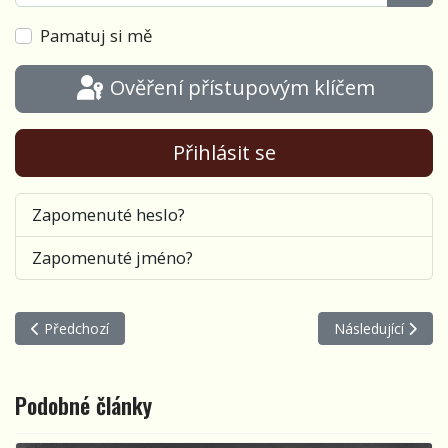
Zobra
Pamatuj si mě
Ověření přístupovým klíčem
Přihlásit se
Zapomenuté heslo?
Zapomenuté jméno?
Předchozí článek: Léto ve Folkmenu Countryradia
Další článek: Fran
Předchozí
Následující
Podobné články