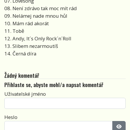
07. Lovesong
08. Není zdrávo tak moc mít rád
09. Nelámej nade mnou hůl
10. Mám rád akorát
11. Tobě
12. Andy, It´s Only Rock´n´Roll
13. Slibem nezarmoutíš
14. Černá díra
Žádný komentář
Přihlaste se, abyste mohl/a napsat komentář
Uživatelské jméno
Heslo