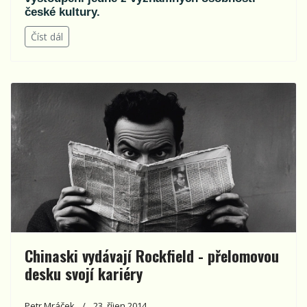
české kultury.
Číst dál
Chinaski vydávají Rockfield - přelomovou
desku svojí kariéry
Petr Mráček
23. říjen 2014