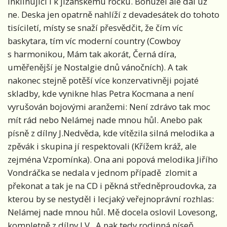
inklinující i k jižanskému rocku. Bohužel ale dál už
ne. Deska jen opatrně nahlíží z devadesátek do tohoto
tisíciletí, místy se snaží přesvědčit, že čím víc
baskytara, tím víc moderní country (Cowboy
s harmonikou, Mám tak akorát, Černá díra,
uměřenější je Nostalgie dnů vánočních). A tak
nakonec stejně potěší více konzervativněji pojaté
skladby, kde vynikne hlas Petra Kocmana a není
vyrušován bojovými aranžemi: Není zdrávo tak moc
mít rád nebo Nelámej nade mnou hůl. Anebo pak
písně z dílny J.Nedvěda, kde vítězila silná melodika a
zpěvák i skupina jí respektovali (Křížem kráž, ale
zejména Vzpomínka). Ona ani popová melodika Jiřího
Vondráčka se nedala v jednom případě zlomit a
překonat a tak je na CD i pěkná středněproudovka, za
kterou by se nestyděl i lecjaký veřejnoprávní rozhlas:
Nelámej nade mnou hůl. Mě docela oslovil Lovesong,
kompletně z dílny J.V. A pak tedy rodinná píseň