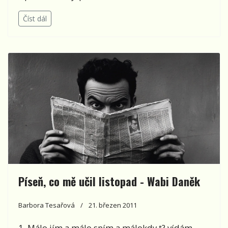
Číst dál
Píseň, co mě učil listopad - Wabi Daněk
Barbora Tesařová
21. březen 2011
1. Málo jím a málo spím a málokdy t? vídám,