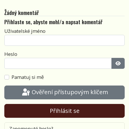
Žádný komentář
Přihlaste se, abyste mohl/a napsat komentář
Uživatelské jméno
Heslo
Zobra
Pamatuj si mě
Ověření přístupovým klíčem
Přihlásit se
Zapomenuté heslo?