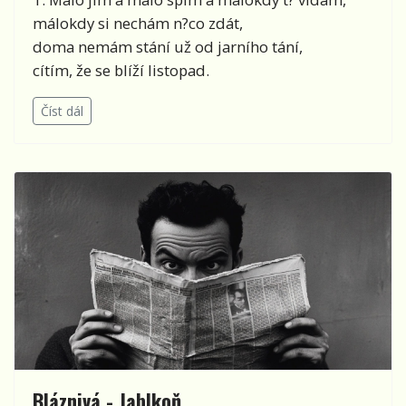
málokdy si nechám n?co zdát,
doma nemám stání už od jarního tání,
cítím, že se blíží listopad.
Číst dál
Bláznivá - Jablkoň