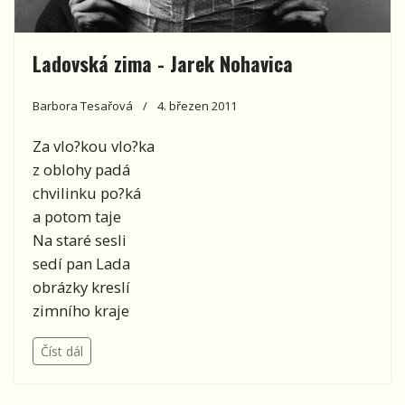
Ladovská zima - Jarek Nohavica
Barbora Tesařová
4. březen 2011
Za vlo?kou vlo?ka
z oblohy padá
chvilinku po?ká
a potom taje
Na staré sesli
sedí pan Lada
obrázky kreslí
zimního kraje
Číst dál