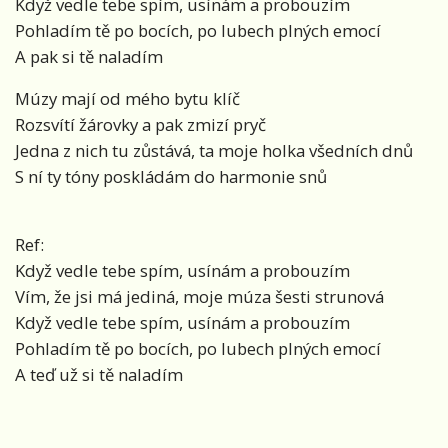
Když vedle tebe spím, usínám a probouzím
Pohladím tě po bocích, po lubech plných emocí
A pak si tě naladím
Múzy mají od mého bytu klíč
Rozsvítí žárovky a pak zmizí pryč
Jedna z nich tu zůstává, ta moje holka všedních dnů
S ní ty tóny poskládám do harmonie snů
Ref:
Když vedle tebe spím, usínám a probouzím
Vím, že jsi má jediná, moje múza šesti strunová
Když vedle tebe spím, usínám a probouzím
Pohladím tě po bocích, po lubech plných emocí
A teď už si tě naladím