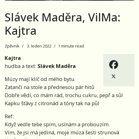
Slávek Maděra, VilMa:
Kajtra
Zpěvník
3. leden 2022
1 minute read
Kajtra
hudba a text:
Slávek Maděra
Múzy mají klíč od mého bytu
Zatančí na stole a přednesou pár hitů
Dobře vědí, co mám rád, trochu cukru, pepř a sůl
Kapku šťávy z citronád a tóny tak na půl
Ref:
Když vedle tebe spím, usínám a probouzím
Vím, že jsi má jediná, moje múza šesti strunová