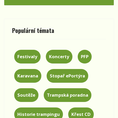
Populární témata
Festivaly
Koncerty
PFP
Karavana
Stopař ePortýra
Soutěže
Trampská poradna
Historie trampingu
Křest CD