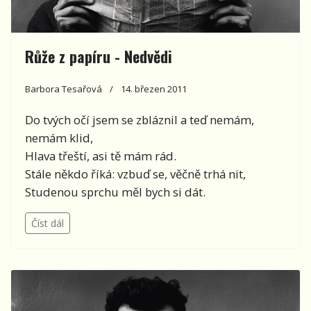
Růže z papíru - Nedvědi
Barbora Tesařová
14. březen 2011
Do tvých očí jsem se zbláznil a teď nemám,
nemám klid,
Hlava třeští, asi tě mám rád.
Stále někdo říká: vzbuď se, věčně trhá nit,
Studenou sprchu měl bych si dát.
Číst dál