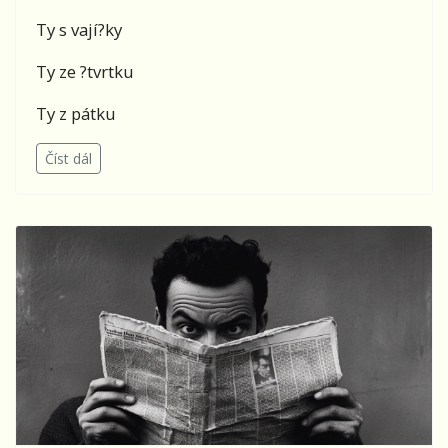
Ty s vají?ky
Ty ze ?tvrtku
Ty z pátku
Číst dál