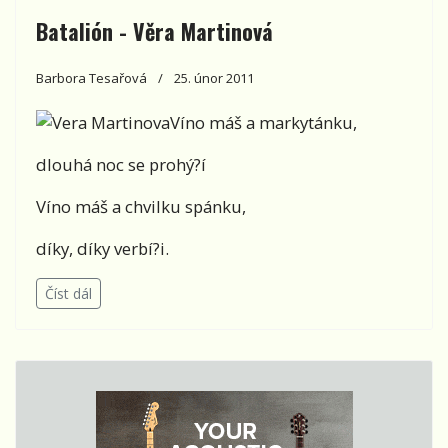
Batalión - Věra Martinová
Barbora Tesařová
25. únor 2011
Víno máš a markytánku,
dlouhá noc se prohý?í
Víno máš a chvilku spánku,
díky, díky verbí?i.
Číst dál