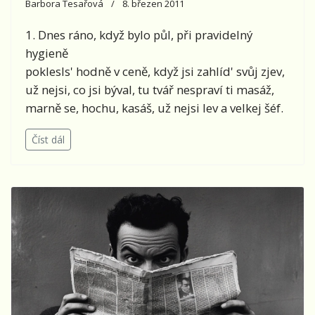
Barbora Tesařová
8. březen 2011
1. Dnes ráno, když bylo půl, při pravidelný
hygieně
poklesls' hodně v ceně, když jsi zahlíd' svůj zjev,
už nejsi, co jsi býval, tu tvář nespraví ti masáž,
marně se, hochu, kasáš, už nejsi lev a velkej šéf.
Číst dál