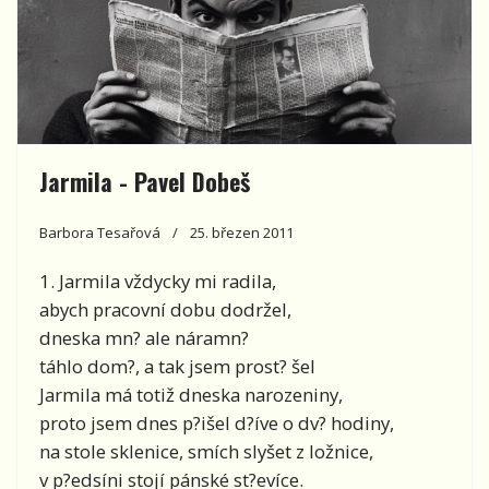
Jarmila - Pavel Dobeš
Barbora Tesařová
25. březen 2011
1. Jarmila vždycky mi radila,
abych pracovní dobu dodržel,
dneska mn? ale náramn?
táhlo dom?, a tak jsem prost? šel
Jarmila má totiž dneska narozeniny,
proto jsem dnes p?išel d?íve o dv? hodiny,
na stole sklenice, smích slyšet z ložnice,
v p?edsíni stojí pánské st?evíce.