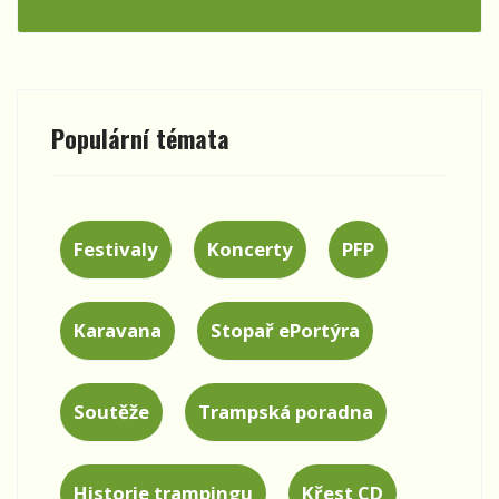
Populární témata
Festivaly
Koncerty
PFP
Karavana
Stopař ePortýra
Soutěže
Trampská poradna
Historie trampingu
Křest CD