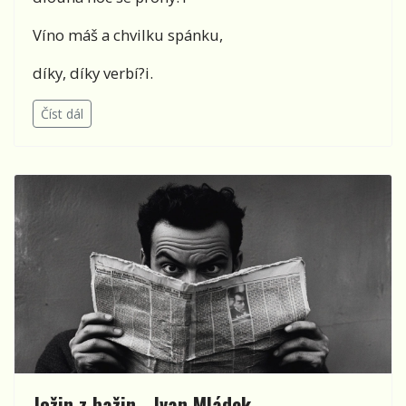
Víno máš a chvilku spánku,
díky, díky verbí?i.
Číst dál
Jožin z bažin - Ivan Mládek