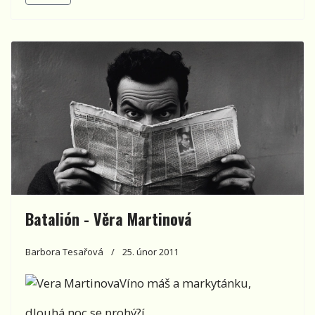
Batalión - Věra Martinová
Barbora Tesařová
25. únor 2011
Víno máš a markytánku,
dlouhá noc se prohý?í