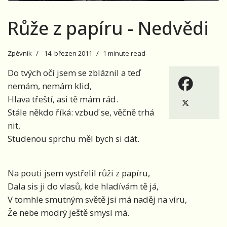
Růže z papíru - Nedvědi
Zpěvník
14. březen 2011
1 minute read
Do tvých očí jsem se zbláznil a teď
nemám, nemám klid,
Hlava třeští, asi tě mám rád.
Stále někdo říká: vzbuď se, věčně trhá
nit,
Studenou sprchu měl bych si dát.
Na pouti jsem vystřelil růži z papíru,
Dala sis ji do vlasů, kde hladívám tě já,
V tomhle smutným světě jsi má naděj na víru,
Že nebe modrý ještě smysl má.