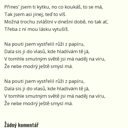
Přines' jsem ti kytku, no co koukáš, to se má,
Tak jsem asi jinej, teď to víš.
Možná trochu zvláštní v dnešní době, no tak ať,
Třeba z ní mou lásku vytušíš.
Na pouti jsem vystřelil růži z papíru,
Dala sis ji do vlasů, kde hladívám tě já,
V tomhle smutným světě jsi má naděj na víru,
Že nebe modrý ještě smysl má.
Na pouti jsem vystřelil růži z papíru,
Dala sis ji do vlasů, kde hladívám tě já,
V tomhle smutným světě jsi má naděj na víru,
Že nebe modrý ještě smysl má.
Žádný komentář