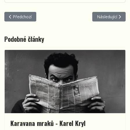
Předchozí článek: Bláznivá - Jablkoň
Další článek: Mal
Předchozí
Následující
Podobné články
Karavana mraků - Karel Kryl