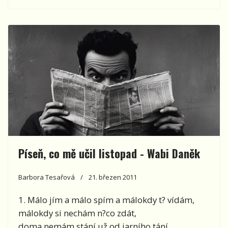
Píseň, co mě učil listopad - Wabi Daněk
Barbora Tesařová
21. březen 2011
1. Málo jím a málo spím a málokdy t? vídám,
málokdy si nechám n?co zdát,
doma nemám stání už od jarního tání,