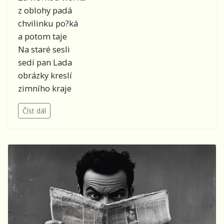
z oblohy padá
chvilinku po?ká
a potom taje
Na staré sesli
sedí pan Lada
obrázky kreslí
zimního kraje
Číst dál