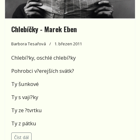
Chlebíčky - Marek Eben
Barbora Tesařová
1. březen 2011
Chlebí?ky, oschlé chlebí?ky
Pohrobci v?erejších svátk?
Ty šunkové
Ty s vají?ky
Ty ze ?tvrtku
Ty z pátku
Číst dál