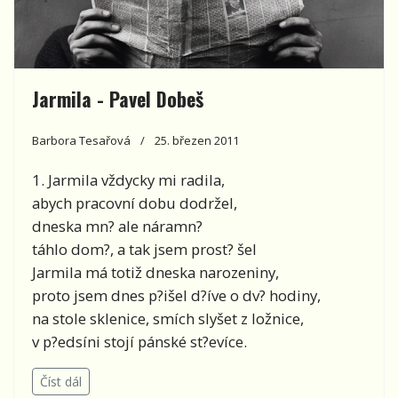
Jarmila - Pavel Dobeš
Barbora Tesařová
25. březen 2011
1. Jarmila vždycky mi radila,
abych pracovní dobu dodržel,
dneska mn? ale náramn?
táhlo dom?, a tak jsem prost? šel
Jarmila má totiž dneska narozeniny,
proto jsem dnes p?išel d?íve o dv? hodiny,
na stole sklenice, smích slyšet z ložnice,
v p?edsíni stojí pánské st?evíce.
Číst dál