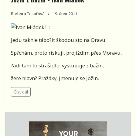
Barbora Tesařová
19. únor 2011
1.:
Jedu takhle tábo?it škodou sto na Oravu.
Sp?chám, proto riskuji, projíždím p?es Moravu.
?ádí tam to strašidlo, vystupuje z bažin,
žere hlavn? Pražáky, jmenuje se Jožin.
Číst dál