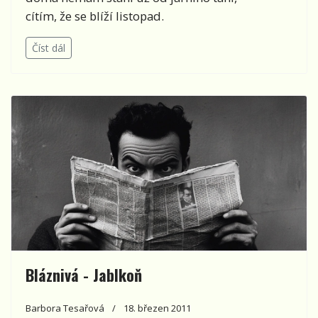
cítím, že se blíží listopad.
Číst dál
Bláznivá - Jablkoň
Barbora Tesařová
18. březen 2011