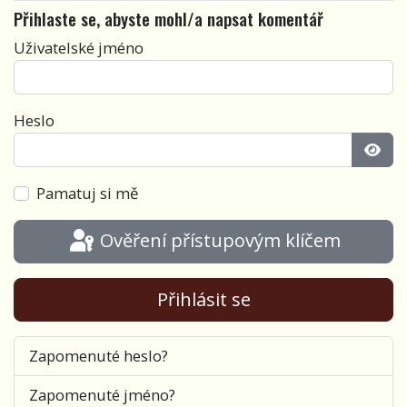
Přihlaste se, abyste mohl/a napsat komentář
Uživatelské jméno
Heslo
Zobra
Pamatuj si mě
Ověření přístupovým klíčem
Přihlásit se
Zapomenuté heslo?
Zapomenuté jméno?