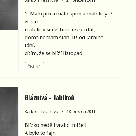
1. Málo jím a málo spím a málokdy t?
vídám,
málokdy si nechám n?co zdát,
doma nemám stání už od jarního
tání,
cítím, že se blíží listopad.
Číst dál
Bláznivá - Jablkoň
Barbora Tesařová
18. březen 2011
Blízko neděli vrabci mlčeli
A bylo to fajn