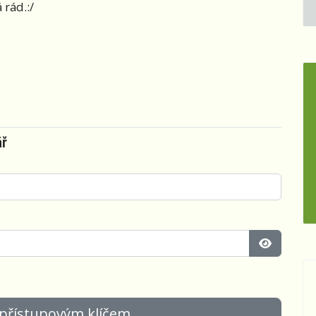
 rád.:/
ář
Zobrazit 
 přístupovým klíčem