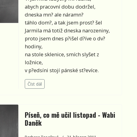
abych pracovní dobu dodržel,
dneska mn? ale náramn?
táhlo dom?, a tak jsem prost? šel
Jarmila má totiž dneska narozeniny,
proto jsem dnes p?išel d?íve o dv?
hodiny,
na stole sklenice, smích slyšet z
ložnice,
v p?edsíni stojí pánské st?evíce.
Číst dál
Píseň, co mě učil listopad - Wabi
Daněk
Barbora Tesařová
21. březen 2011