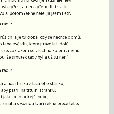
loví a p?es ramena p?ehodí ti svetr,
ávu a potom ?ekne hele, já jsem Petr.
 rád.:/
 růžích a je tu doba, kdy se nechce domů,
 tebe hvězdu, která právě letí dolů.
atřese, zázrakem se všechno kolem změní,
, že smutek tady byl a už tu není.
 rád.:/
 a nosí trička z laciného stánku,
aby patřil na titulní stránku.
či jako nejmodřejší nebe,
e smát a s vážnou tváří řekne přece tebe.