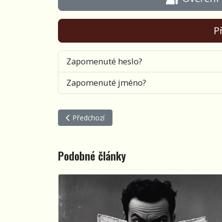
Př
Zapomenuté heslo?
Zapomenuté jméno?
Předchozí článek: Karlínský nábřeží
Předchozí
Podobné články