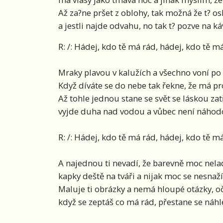
Až za?ne pršet z oblohy, tak možná že t? os
a jestli najde odvahu, no tak t? pozve na k
R: /: Hádej, kdo tě má rád, hádej, kdo tě má
Mraky plavou v kalužích a všechno voní po
Když díváte se do nebe tak řekne, že má pro
Až tohle jednou stane se svět se láskou z
vyjde duha nad vodou a vůbec není náhodou
R: /: Hádej, kdo tě má rád, hádej, kdo tě má
A najednou ti nevadí, že barevně moc neladí
kapky deště na tváři a nijak moc se nesnaží 
Maluje ti obrázky a nemá hloupé otázky, o
když se zeptáš co má rád, přestane se náhl