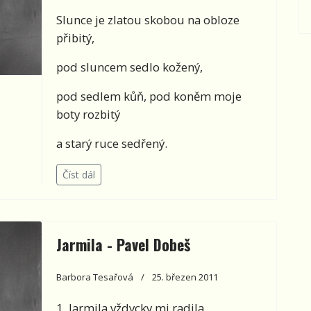
Slunce je zlatou skobou na obloze
přibitý,
pod sluncem sedlo kožený,
pod sedlem kůň, pod koněm moje
boty rozbitý
a starý ruce sedřený.
Číst dál
Jarmila - Pavel Dobeš
Barbora Tesařová
25. březen 2011
1. Jarmila vždycky mi radila,