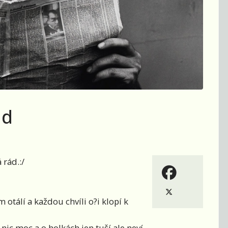
ád
 rád.:/
otálí a každou chvíli o?i klopí k
nic moc a o holkách jen tuší ale neví.