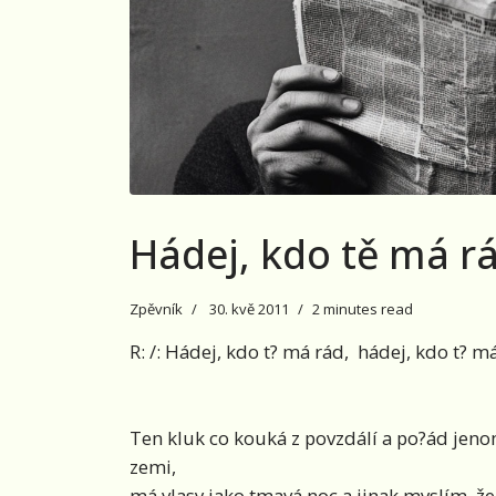
Hádej, kdo tě má r
Zpěvník
30. kvě 2011
2 minutes read
R: /: Hádej, kdo t? má rád, hádej, kdo t? má
Ten kluk co kouká z povzdálí a po?ád jenom 
zemi,
má vlasy jako tmavá noc a jinak myslím, že 