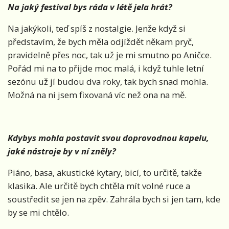
Na jaký festival bys rá
da v l
étě jela hrá
t?
Na jakýkoli, teď spíš z nostalgie. Jenže když si
představím, že bych měla odjíždět někam pryč,
pravidelně přes noc, tak už je mi smutno po Aničce.
Pořád mi na to přijde moc malá, i když tuhle letní
sezónu už jí budou dva roky, tak bych snad mohla.
Možná na ni jsem fixovaná víc než ona na mě.
Kdybys mohla postavit svou doprovodnou kapelu,
jak
é nástroje by v ní zně
ly?
Piáno, basa, akustické kytary, bicí, to určitě, takže
klasika. Ale určitě bych chtěla mít volné ruce a
soustředit se jen na zpěv. Zahrála bych si jen tam, kde
by se mi chtělo.