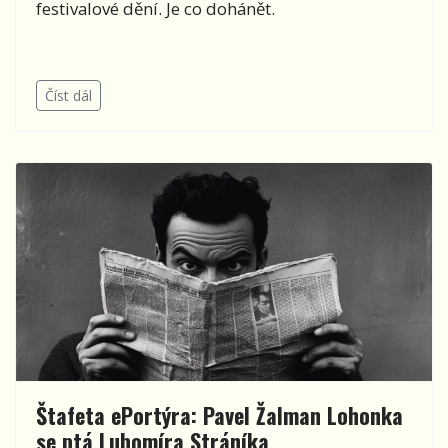
festivalové dění. Je co dohánět.
Číst dál
Štafeta ePortýra: Pavel Žalman Lohonka
se ptá Lubomíra Stráníka