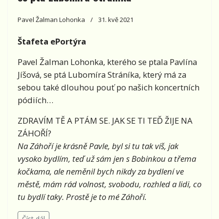
Pavel Žalman Lohonka
31. kvě 2021
Štafeta ePortýra
Pavel Žalman Lohonka, kterého se ptala Pavlína
Jíšová, se ptá Lubomíra Stráníka, který má za
sebou také dlouhou pouť po našich koncertních
pódiích…
ZDRAVÍM TĚ A PTÁM SE. JAK SE TI TEĎ ŽIJE NA
ZÁHOŘÍ?
Na Záhoří je krásně Pavle, byl si tu tak víš, jak
vysoko bydlím, teď už sám jen s Bobinkou a třema
kočkama, ale neměnil bych nikdy za bydlení ve
městě, mám rád volnost, svobodu, rozhled a lidi, co
tu bydlí taky. Prostě je to mé Záhoří.
Číst dál