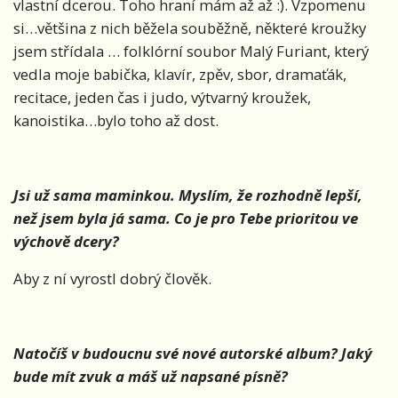
vlastní dcerou. Toho hraní mám až až :). Vzpomenu
si…většina z nich běžela souběžně, některé kroužky
jsem střídala … folklórní soubor Malý Furiant, který
vedla moje babička, klavír, zpěv, sbor, dramaťák,
recitace, jeden čas i judo, výtvarný kroužek,
kanoistika…bylo toho až dost.
Jsi už sama maminkou. Myslím, že rozhodně lepší,
než jsem byla já sama. Co je pro Tebe prioritou ve
výchově dcery?
Aby z ní vyrostl dobrý člověk.
Natočíš v budoucnu sv
é nov
é autorsk
é
album? Jaký
bude mít zvuk a máš už napsan
é písně
?