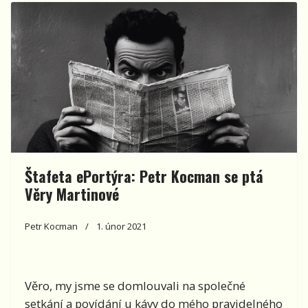
Štafeta ePortýra: Petr Kocman se ptá
Věry Martinové
Petr Kocman
1. únor 2021
Věro, my jsme se domlouvali na společné
setkání a povídání u kávy do mého pravidelného