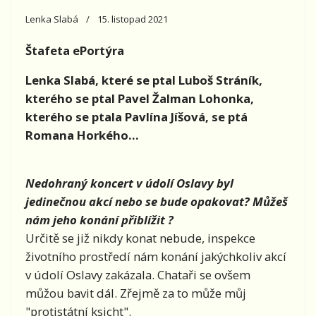
Lenka Slabá
15. listopad 2021
Štafeta ePortýra
Lenka Slabá, které se ptal
Luboš Stráník,
kterého se ptal Pavel Žalman Lohonka,
kterého se ptala Pavlína Jíšová, se ptá
Romana Horkého...
Nedohraný koncert v údolí Oslavy byl
jedinečnou akcí nebo se bude opakovat? Můžeš
nám jeho konání přiblížit ?
Určitě se již nikdy konat nebude, inspekce
životního prostředí nám konání jakýchkoliv akcí
v údolí Oslavy zakázala. Chataři se ovšem
můžou bavit dál. Zřejmě za to může můj
"protistátní ksicht".