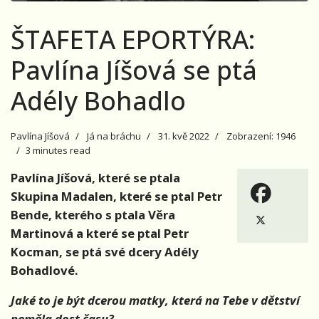
ŠTAFETA EPORTÝRA:
Pavlína Jíšová se ptá
Adély Bohadlo
Pavlína Jíšová
Já na bráchu
31. kvě 2022
Zobrazení: 1946
3 minutes read
Pavlína Jíšová, které se ptala
Skupina Madalen, které se ptal Petr
Bende, kterého s ptala Věra
Martinová a které se ptal Petr
Kocman, se ptá své dcery Adély
Bohadlové.
Jak
é to je být dcerou matky, která
na Tebe v dětství
neměla dost č
asu?