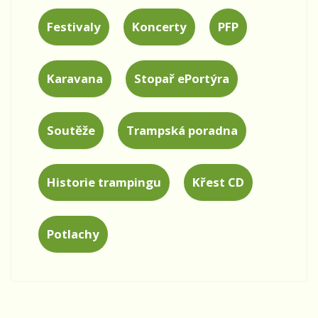
Festivaly
Koncerty
PFP
Karavana
Stopař ePortýra
Soutěže
Trampská poradna
Historie trampingu
Křest CD
Potlachy