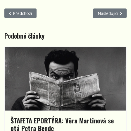
Předchozí článek: ŠTAFETA EPORTÝRA: Adéla Jonášová se ptá L
Další článek: ŠT
Předchozí
Následující
Podobné články
ŠTAFETA EPORTÝRA: Věra Martinová se
ptá Petra Bende