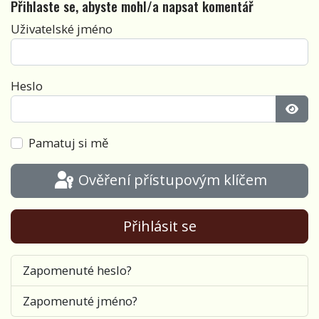
Přihlaste se, abyste mohl/a napsat komentář
Uživatelské jméno
Heslo
Zobra
Pamatuj si mě
Ověření přístupovým klíčem
Přihlásit se
Zapomenuté heslo?
Zapomenuté jméno?