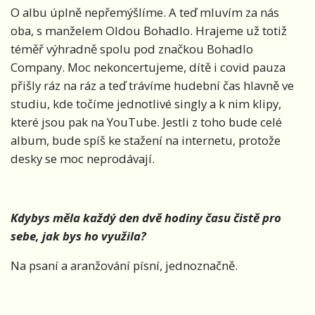
O albu úplně nepřemýšlíme. A teď mluvím za nás
oba, s manželem Oldou Bohadlo. Hrajeme už totiž
téměř výhradně spolu pod značkou Bohadlo
Company. Moc nekoncertujeme, dítě i covid pauza
přišly ráz na ráz a teď trávíme hudební čas hlavně ve
studiu, kde točíme jednotlivé singly a k nim klipy,
které jsou pak na YouTube. Jestli z toho bude celé
album, bude spíš ke stažení na internetu, protože
desky se moc neprodávají.
Kdybys měla každý den dvě hodiny času čistě pro
sebe, jak bys ho využ
ila?
Na psaní a aranžování písní, jednoznačně.