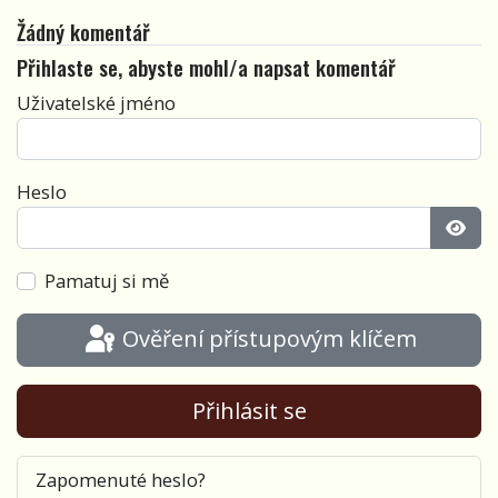
Žádný komentář
Přihlaste se, abyste mohl/a napsat komentář
Uživatelské jméno
Heslo
Zobra
Pamatuj si mě
Ověření přístupovým klíčem
Přihlásit se
Zapomenuté heslo?