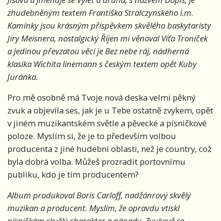
zhudebněným textem Františka Stralczynského i.m.
Kamínky jsou krásným příspěvkem skvělého baskytaristy
Jíry Meisnera, nostalgický Říjen mi věnoval Víťa Troníček
a jedinou převzatou věcí je Bez nebe ráj, nádherná
klasika Wichita linemann s českým textem opět Kuby
Juránka.
Pro mě osobně má Tvoje nová deska velmi pěkný
zvuk a objevila ses, jak je u Tebe ostatně zvykem, opět
v jiném muzikantském světle a pěvecké a písničkové
poloze. Myslím si, že je to především volbou
producenta z jiné hudební oblasti, než je country, což
byla dobrá volba. Můžeš prozradit portovnímu
publiku, kdo je tím producentem?
Album produkoval Boris Carloff, nadžánrový skvělý
muzikan a producent. Myslím, že opravdu vtiskl
písničkám skvělý charakter a nápady. Zvukově se