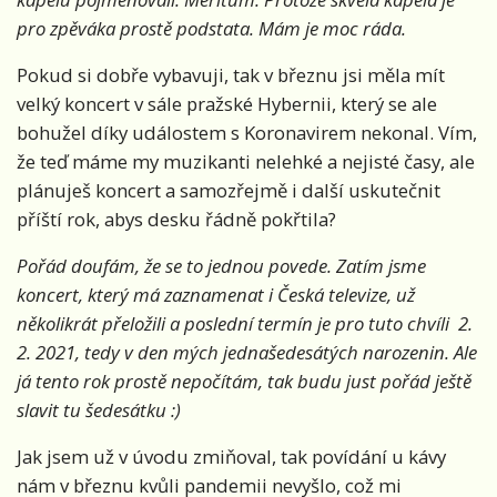
pro zpěváka prostě podstata. Mám je moc ráda.
Pokud si dobře vybavuji, tak v březnu jsi měla mít
velký koncert v sále pražské Hybernii, který se ale
bohužel díky událostem s Koronavirem nekonal. Vím,
že teď máme my muzikanti nelehké a nejisté časy, ale
plánuješ koncert a samozřejmě i další uskutečnit
příští rok, abys desku řádně pokřtila?
Pořád doufám, že se to jednou povede. Zatím jsme
koncert, který má zaznamenat i Česká televize, už
několikrát přeložili a poslední termín je pro tuto chvíli 2.
2. 2021, tedy v den mých jednašedesátých narozenin. Ale
já tento rok prostě nepočítám, tak budu just pořád ještě
slavit tu šedesátku :)
Jak jsem už v úvodu zmiňoval, tak povídání u kávy
nám v březnu kvůli pandemii nevyšlo, což mi