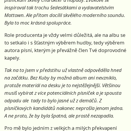
inspiroval tak trochu šedesátkami a vydavatelstvím
Mottown. Ale přitom docílil skvělého moderního soundu.
Byla to moc krásná spolupráce.
Role producenta je vždy velmi důležitá, ale na albu se
to setkalo i s šťastným výběrem hudby, tedy výběrem
autora písní, kterým je převážně člen Tvé doprovodné
kapely.
Tak na to jsem v předstihu už vlastně odpověděla hned
na začátku. Bez Kuby by možná album ani nevzniklo,
protože materiál na desku je to nejstěžejnější. Většinou
musíš vybírat z více potenciálních písniček a je spousta
odpadu ale tady to bylo jasné už z demáčů. Z
písničkových kandidátů nakonec neprošla jenom jedna.
A ne proto, že by byla špatná, ale prostě nezapadla.
Pro mě bylo jedním z velkých a milých překvapení