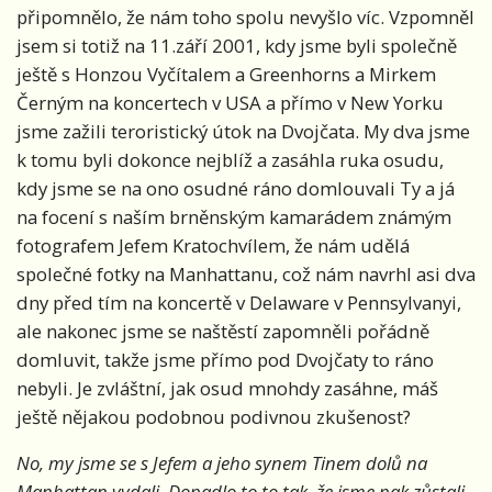
připomnělo, že nám toho spolu nevyšlo víc. Vzpomněl
jsem si totiž na 11.září 2001, kdy jsme byli společně
ještě s Honzou Vyčítalem a Greenhorns a Mirkem
Černým na koncertech v USA a přímo v New Yorku
jsme zažili teroristický útok na Dvojčata. My dva jsme
k tomu byli dokonce nejblíž a zasáhla ruka osudu,
kdy jsme se na ono osudné ráno domlouvali Ty a já
na focení s naším brněnským kamarádem známým
fotografem Jefem Kratochvílem, že nám udělá
společné fotky na Manhattanu, což nám navrhl asi dva
dny před tím na koncertě v Delaware v Pennsylvanyi,
ale nakonec jsme se naštěstí zapomněli pořádně
domluvit, takže jsme přímo pod Dvojčaty to ráno
nebyli. Je zvláštní, jak osud mnohdy zasáhne, máš
ještě nějakou podobnou podivnou zkušenost?
No, my jsme se s Jefem a jeho synem Tinem dolů na
Manhattan vydali. Dopadlo to to tak, že jsme pak zůstali