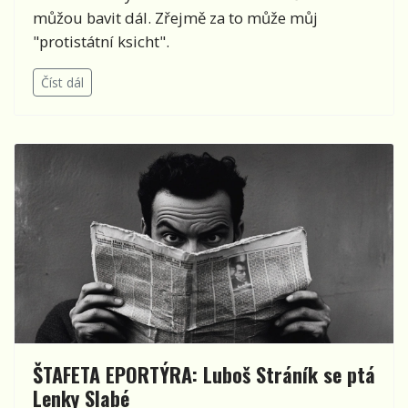
můžou bavit dál. Zřejmě za to může můj
"protistátní ksicht".
Číst dál
ŠTAFETA EPORTÝRA: Luboš Stráník se ptá
Lenky Slabé