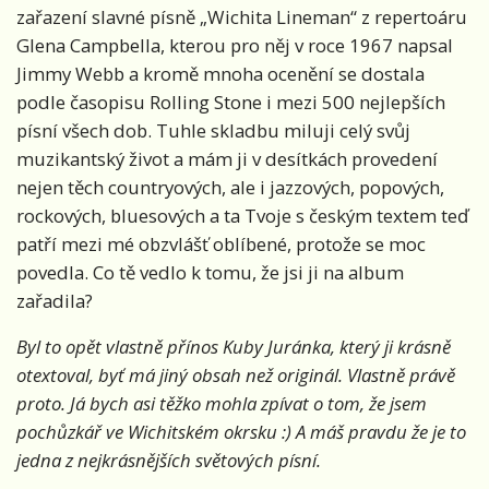
zařazení slavné písně „Wichita Lineman“ z repertoáru
Glena Campbella, kterou pro něj v roce 1967 napsal
Jimmy Webb a kromě mnoha ocenění se dostala
podle časopisu Rolling Stone i mezi 500 nejlepších
písní všech dob. Tuhle skladbu miluji celý svůj
muzikantský život a mám ji v desítkách provedení
nejen těch countryových, ale i jazzových, popových,
rockových, bluesových a ta Tvoje s českým textem teď
patří mezi mé obzvlášť oblíbené, protože se moc
povedla. Co tě vedlo k tomu, že jsi ji na album
zařadila?
Byl to opět vlastně přínos Kuby Juránka, který ji krásně
otextoval, byť má jiný obsah než originál. Vlastně právě
proto. Já bych asi těžko mohla zpívat o tom, že jsem
pochůzkář ve Wichitském okrsku :) A máš pravdu že je to
jedna z nejkrásnějších světových písní.