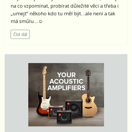
na co vzpomínat, probírat důležité věci a třeba i
„umejt“ někoho kdo tu měl být…ale není a tak
má smůlu…
☺
Číst dál