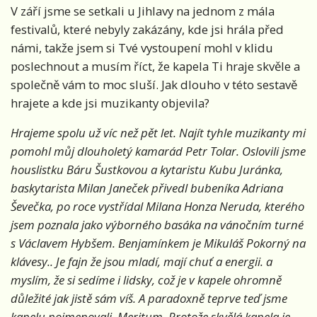
V září jsme se setkali u Jihlavy na jednom z mála
festivalů, které nebyly zakázány, kde jsi hrála před
námi, takže jsem si Tvé vystoupení mohl v klidu
poslechnout a musím říct, že kapela Ti hraje skvěle a
společně vám to moc sluší. Jak dlouho v této sestavě
hrajete a kde jsi muzikanty objevila?
Hrajeme spolu už víc než pět let. Najít tyhle muzikanty mi
pomohl můj dlouholetý kamarád Petr Tolar. Oslovili jsme
houslistku Báru Šustkovou a kytaristu Kubu Juránka,
baskytarista Milan Janeček přivedl bubeníka Adriana
Ševečka, po roce vystřídal Milana Honza Neruda, kterého
jsem poznala jako výborného basáka na vánočním turné
s Václavem Hybšem. Benjamínkem je Mikuláš Pokorný na
klávesy.. Je fajn že jsou mladí, mají chuť a energii. a
myslím, že si sedíme i lidsky, což je v kapele ohromně
důležité jak jistě sám víš. A paradoxně teprve teď jsme
kapelu pojmenovali. Meritum. Protože skvělá kapela je