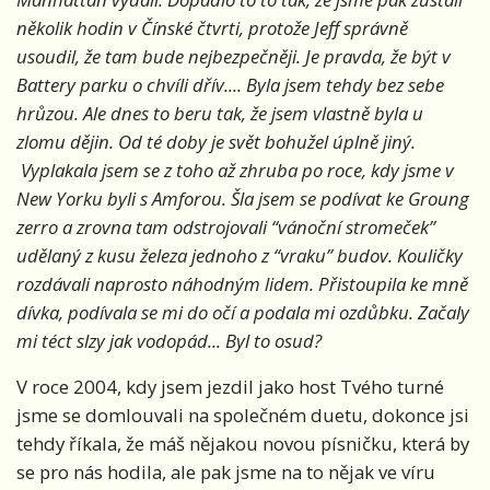
několik hodin v Čínské čtvrti, protože Jeff správně
usoudil, že tam bude nejbezpečněji. Je pravda, že být v
Battery parku o chvíli dřív.... Byla jsem tehdy bez sebe
hrůzou. Ale dnes to beru tak, že jsem vlastně byla u
zlomu dějin. Od té doby je svět bohužel úplně jiný.
Vyplakala jsem se z toho až zhruba po roce, kdy jsme v
New Yorku byli s Amforou. Šla jsem se podívat ke Groung
zerro a zrovna tam odstrojovali “vánoční stromeček”
udělaný z kusu železa jednoho z “vraku” budov. Kouličky
rozdávali naprosto náhodným lidem. Přistoupila ke mně
dívka, podívala se mi do očí a podala mi ozdůbku. Začaly
mi téct slzy jak vodopád... Byl to osud?
V roce 2004, kdy jsem jezdil jako host Tvého turné
jsme se domlouvali na společném duetu, dokonce jsi
tehdy říkala, že máš nějakou novou písničku, která by
se pro nás hodila, ale pak jsme na to nějak ve víru