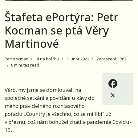
Štafeta ePortýra: Petr
Kocman se ptá Věry
Martinové
Petr Kocman
Já na bráchu
1. únor 2021
Zobrazení: 1762
8 minutes read
Věro, my jsme se domlouvali na
společné setkání a povídání u kávy do
mého pravidelného rozhlasového
pořadu „Country je všechno, co se mi líbí“ už
v březnu, což nám bohužel zhatila pandemie Covidu-
19.