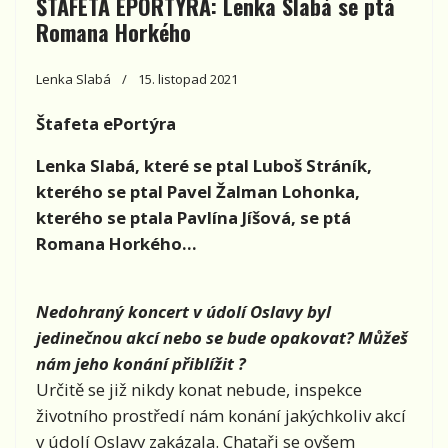
ŠTAFETA EPORTÝRA: Lenka Slabá se ptá
Romana Horkého
Lenka Slabá
15. listopad 2021
Štafeta ePortýra
Lenka Slabá, které se ptal
Luboš Stráník,
kterého se ptal Pavel Žalman Lohonka,
kterého se ptala Pavlína Jíšová, se ptá
Romana Horkého...
Nedohraný koncert v údolí Oslavy byl
jedinečnou akcí nebo se bude opakovat? Můžeš
nám jeho konání přiblížit ?
Určitě se již nikdy konat nebude, inspekce
životního prostředí nám konání jakýchkoliv akcí
v údolí Oslavy zakázala. Chataři se ovšem