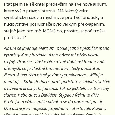
Ptát jsem se Tě chtěl především na Tvé nové album,
které vyšlo právě v březnu. Má takový velmi
symbolický název a myslím, že pro Tvé fanoušky a
hudbychtivé posluchače bylo velkým překvapením,
stejně jako pro mě. Můžeš ho, prosím, aspoň trošku
představit?
Album se jmenuje Meritum, podle jedné z písniček mého
kytaristy Kuby Juránka. A ten název mi přišel velmi
trefný. Protože zvlášť v této divné době asi hodně z nás
přemýšlí, co je vlastně tím meritem, tedy podstatou
života. A text této písně je dobrým návodem....Miluj a
medituj... Kuba dodal ostatně podstatný základ písniček
a to velmi krásných. Jukebox, Tak už jeď, Silnice, barevný
slunce, nebo duet s Davidem Stypkou Řekni to dřív...
Proto jsem vůbec měla odvahu se do natáčení pustit.
Dvě písně jsem napsala já, jednu mi otextovala Pavlína
Jíšová a jmenuje se Výlet a druhá, s názvem Dopis, je