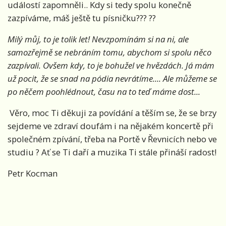
událostí zapomněli.. Kdy si tedy spolu konečně
zazpíváme, máš ještě tu písničku???
??
Milý můj, to je tolik let! Nevzpomínám si na ni, ale
samozřejmě se nebráním tomu, abychom si spolu něco
zazpívali. Ovšem kdy, to je bohužel ve hvězdách. Já mám
už pocit, že se snad na pódia nevrátíme.... Ale můžeme se
po něčem poohlédnout, času na to teď máme dost...
Věro, moc Ti děkuji za povídání a těším se, že se brzy
sejdeme ve zdraví doufám i na nějakém koncertě při
společném zpívání, třeba na Portě v Řevnicích nebo ve
studiu
?
Ať se Ti daří a muzika Ti stále přináší radost!
Petr Kocman