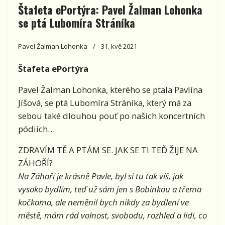
Štafeta ePortýra: Pavel Žalman Lohonka
se ptá Lubomíra Stráníka
Pavel Žalman Lohonka
31. kvě 2021
Štafeta ePortýra
Pavel Žalman Lohonka, kterého se ptala Pavlína
Jíšová, se ptá Lubomíra Stráníka, který má za
sebou také dlouhou pouť po našich koncertních
pódiích…
ZDRAVÍM TĚ A PTÁM SE. JAK SE TI TEĎ ŽIJE NA
ZÁHOŘÍ?
Na Záhoří je krásně Pavle, byl si tu tak víš, jak
vysoko bydlím, teď už sám jen s Bobinkou a třema
kočkama, ale neměnil bych nikdy za bydlení ve
městě, mám rád volnost, svobodu, rozhled a lidi, co