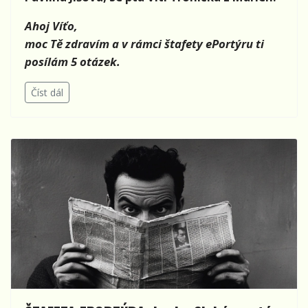
Ahoj Víťo,
moc Tě zdravím a v rámci štafety ePortýru ti
posílám 5 otázek.
Číst dál