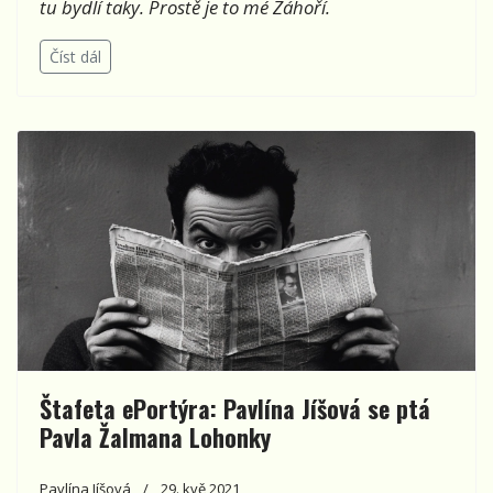
tu bydlí taky. Prostě je to mé Záhoří.
Číst dál
Štafeta ePortýra: Pavlína Jíšová se ptá
Pavla Žalmana Lohonky
Pavlína Jíšová
29. kvě 2021