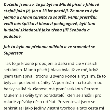
Dočetla jsem se, že jsi byl na Mladé písni v Jihlavě
stejně jako já, jen o 33 let později. Za mne to byla
jediná a hlavní talentová soutěž, velmi prestižní,
vedli nás špičkoví hlasoví pedagogové, byli tam
hudební skladatelé
jako třeba Jiří Svoboda a
podobně.
Jak to bylo na přelomu milénia a ve srovnání se
Superstar.
Tak to je krásné propojení a další indície v našich
setkáních. Mladá píseň Jihlava byla již ze mě, když
jsem tam zpíval, trochu u svého konce a myslím, že to
byly asi poslední ročníky. Vzpomínám na to ale moc
hezky, velká zkušenost, mé první setkání s Petrem
Mukem a skvělý tým pořadatelů, kteří se snažili pro
mladé zpěváky něco udělat. Prezentoval jsem se
tenkrát asi jako jediný vlastní tvorbou a tato cesta mi