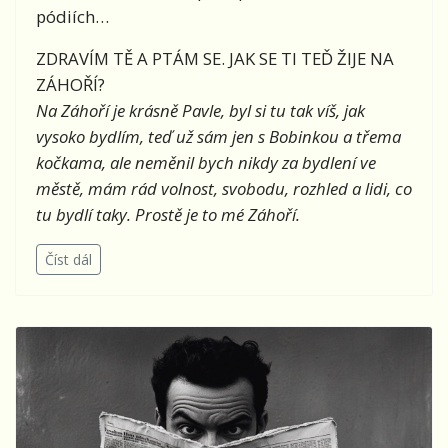
pódiích…
ZDRAVÍM TĚ A PTÁM SE. JAK SE TI TEĎ ŽIJE NA
ZÁHOŘÍ?
Na Záhoří je krásně Pavle, byl si tu tak víš, jak
vysoko bydlím, teď už sám jen s Bobinkou a třema
kočkama, ale neměnil bych nikdy za bydlení ve
městě, mám rád volnost, svobodu, rozhled a lidi, co
tu bydlí taky. Prostě je to mé Záhoří.
Číst dál