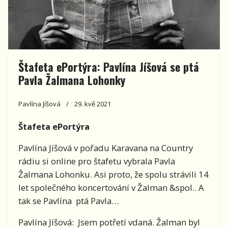
Štafeta ePortýra: Pavlína Jíšová se ptá
Pavla Žalmana Lohonky
Pavlína Jíšová
29. kvě 2021
Štafeta ePortýra
Pavlína Jíšová v pořadu Karavana na Country
rádiu si online pro štafetu vybrala Pavla
Žalmana Lohonku. Asi proto, že spolu strávili 14
let společného koncertování v Žalman &spol.. A
tak se Pavlína ptá Pavla…
Pavlína Jíšová: Jsem potřetí vdaná. Žalman byl