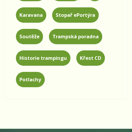
Karavana
Stopař ePortýra
Soutěže
Trampská poradna
Historie trampingu
Křest CD
Potlachy