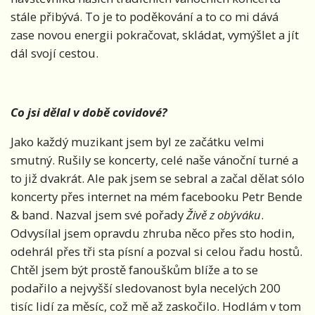
stále přibývá. To je to poděkování a to co mi dává
zase novou energii pokračovat, skládat, vymýšlet a jít
dál svojí cestou.
Co jsi dělal v době covidové?
Jako každý muzikant jsem byl ze začátku velmi
smutný. Rušily se koncerty, celé naše vánoční turné a
to již dvakrát. Ale pak jsem se sebral a začal dělat sólo
koncerty přes internet na mém facebooku Petr Bende
& band. Nazval jsem své pořady
Živě z obýváku
.
Odvysílal jsem opravdu zhruba něco přes sto hodin,
odehrál přes tři sta písní a pozval si celou řadu hostů.
Chtěl jsem být prostě fanouškům blíže a to se
podařilo a nejvyšší sledovanost byla necelých 200
tisíc lidí za měsíc, což mě až zaskočilo. Hodlám v tom