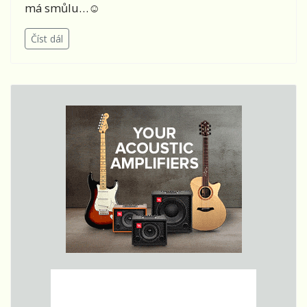
má smůlu…
☺
Číst dál