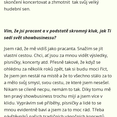
skončení koncertovat a zhmotnit tak svůj velký
hudební sen.
Vím, že jsi pracant a v podstatě skromný kluk, jak Ti
sedí svět showbusinessu?
Jsem rád, že mě vidíš jako pracanta. Snažím se jít
vlastní cestou. Chci, ať jsou za mnou vidět výsledky,
písničky, koncerty atd. Přesně takové, že když se
ohlédnu za několik roků zpět, tak si budu moci říct,
že jsem jen nestál na místě a že to všechno stálo za to
a mělo svůj smysl, svou cestu, ze které jsem nesešel.
Nikam se cíleně necpu, nemám to tak. Díky tomu mě
ten pravý showbusiness trochu míjí a jsem více v
klidu. Vyprávím své příběhy, písničky a lidé to se
mnou evidentně baví a jsem za to moc rád. Třeba
návštěvníků našich tradičních vánočních koncertů