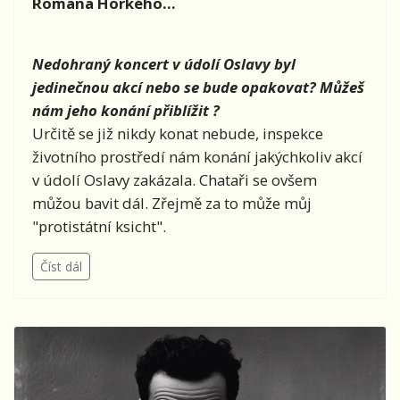
Romana Horkého...
Nedohraný koncert v údolí Oslavy byl
jedinečnou akcí nebo se bude opakovat? Můžeš
nám jeho konání přiblížit ?
Určitě se již nikdy konat nebude, inspekce
životního prostředí nám konání jakýchkoliv akcí
v údolí Oslavy zakázala. Chataři se ovšem
můžou bavit dál. Zřejmě za to může můj
"protistátní ksicht".
Číst dál