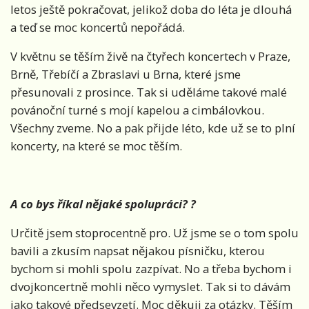
letos ještě pokračovat, jelikož doba do léta je dlouhá
a teď se moc koncertů nepořádá.
V květnu se těším živě na čtyřech koncertech v Praze,
Brně, Třebíčí a Zbraslavi u Brna, které jsme
přesunovali z prosince. Tak si uděláme takové malé
povánoční turné s mojí kapelou a cimbálovkou.
Všechny zveme. No a pak přijde léto, kde už se to plní
koncerty, na které se moc těším.
A co bys říkal nějaké spolupráci?
?
Určitě jsem stoprocentně pro. Už jsme se o tom spolu
bavili a zkusím napsat nějakou písničku, kterou
bychom si mohli spolu zazpívat. No a třeba bychom i
dvojkoncertně mohli něco vymyslet. Tak si to dávám
jako takové předsevzetí. Moc děkuji za otázky. Těším