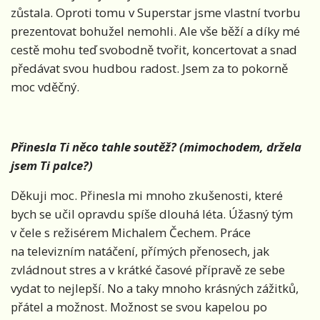
zůstala. Oproti tomu v Superstar jsme vlastní tvorbu
prezentovat bohužel nemohli. Ale vše běží a díky mé
cestě mohu teď svobodně tvořit, koncertovat a snad
předávat svou hudbou radost. Jsem za to pokorně
moc vděčný.
Přinesla Ti něco tahle soutěž? (mimochodem, držela
jsem Ti palce
?
)
Děkuji moc. Přinesla mi mnoho zkušenosti, které
bych se učil opravdu spíše dlouhá léta. Úžasný tým
v čele s režisérem Michalem Čechem. Práce
na televizním natáčení, přímých přenosech, jak
zvládnout stres a v krátké časové přípravě ze sebe
vydat to nejlepší. No a taky mnoho krásných zážitků,
přátel a možnost. Možnost se svou kapelou po