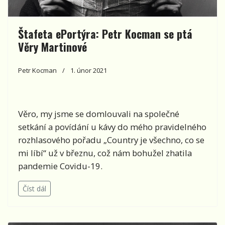
Štafeta ePortýra: Petr Kocman se ptá
Věry Martinové
Petr Kocman
1. únor 2021
Věro, my jsme se domlouvali na společné
setkání a povídání u kávy do mého pravidelného
rozhlasového pořadu „Country je všechno, co se
mi líbí“ už v březnu, což nám bohužel zhatila
pandemie Covidu-19.
Číst dál