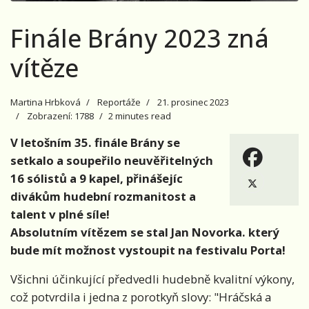
Finále Brány 2023 zná
vítěze
Martina Hrbková
Reportáže
21. prosinec 2023
Zobrazení: 1788
2 minutes read
V letošním 35. finále Brány se
setkalo a soupeřilo neuvěřitelných
16 sólistů a 9 kapel, přinášejíc
divákům hudební rozmanitost a
talent v plné síle!
Absolutním vítězem se stal Jan Novorka. který
bude mít možnost vystoupit na festivalu Porta!
Všichni účinkující předvedli hudebně kvalitní výkony,
což potvrdila i jedna z porotkyň slovy: "Hráčská a