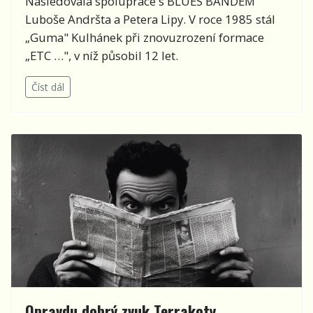
Následovala spolupráce s BLUES BANDEM
Luboše Andršta a Petera Lipy. V roce 1985 stál
„Guma" Kulhánek při znovuzrození formace
„ETC …", v níž působil 12 let.
Číst dál
Opravdu dobrý zvuk Terrakoty