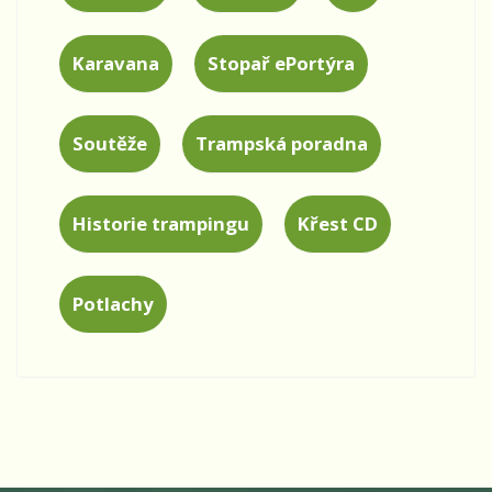
Karavana
Stopař ePortýra
Soutěže
Trampská poradna
Historie trampingu
Křest CD
Potlachy