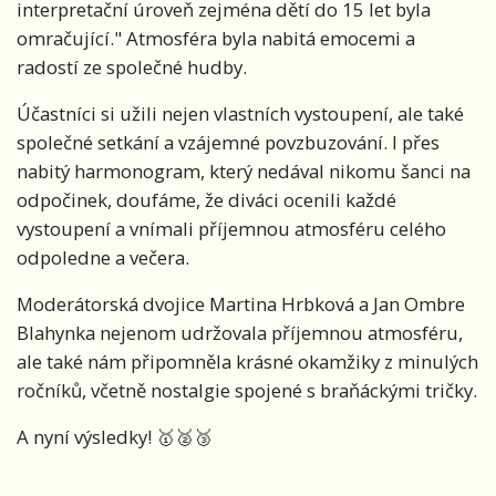
interpretační úroveň zejména dětí do 15 let byla
omračující." Atmosféra byla nabitá emocemi a
radostí ze společné hudby.
Účastníci si užili nejen vlastních vystoupení, ale také
společné setkání a vzájemné povzbuzování. I přes
nabitý harmonogram, který nedával nikomu šanci na
odpočinek, doufáme, že diváci ocenili každé
vystoupení a vnímali příjemnou atmosféru celého
odpoledne a večera.
Moderátorská dvojice Martina Hrbková a Jan Ombre
Blahynka nejenom udržovala příjemnou atmosféru,
ale také nám připomněla krásné okamžiky z minulých
ročníků, včetně nostalgie spojené s braňáckými tričky.
A nyní výsledky! 🥇🥈🥉