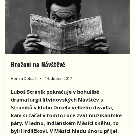
Brožovi na Návštěvě
Honza Dobiáš
14. duben 2017
Luboš Stráník pokračuje v bohulibé
dramaturgii litvínovských Návštěv u
Stráníků v klubu Docela velkého divadla,
kam si začal v tomto roce zvát muzikantské
páry. V lednu, indiánském Měsíci sněhu, to
byli Hrdličkovi. V Měsíci hladu únoru přijel