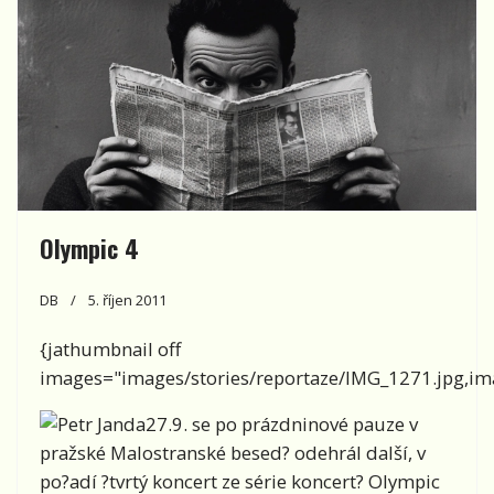
Olympic 4
DB
5. říjen 2011
{jathumbnail off
images="images/stories/reportaze/IMG_1271.jpg,ima
27.9. se po prázdninové pauze v
pražské Malostranské besed? odehrál další, v
po?adí ?tvrtý koncert ze série koncert? Olympic