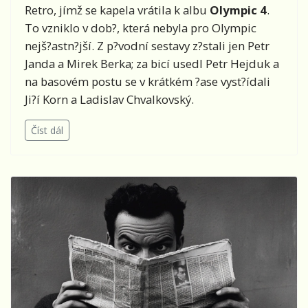
Retro, jímž se kapela vrátila k albu
Olympic 4
.
To vzniklo v dob?, která nebyla pro Olympic
nejš?astn?jší. Z p?vodní sestavy z?stali jen Petr
Janda a Mirek Berka; za bicí usedl Petr Hejduk a
na basovém postu se v krátkém ?ase vyst?ídali
Ji?í Korn a Ladislav Chvalkovský.
Číst dál