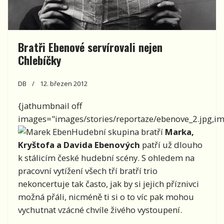
Bratři Ebenové servírovali nejen
Chlebíčky
DB
12. březen 2012
{jathumbnail off
images="images/stories/reportaze/ebenove_2.jpg,ima
Hudební skupina bratří
Marka,
Kryštofa a Davida Ebenových
patří už dlouho
k stálicím české hudební scény. S ohledem na
pracovní vytížení všech tří bratří trio
nekoncertuje tak často, jak by si jejich příznivci
možná přáli, nicméně ti si o to víc pak mohou
vychutnat vzácné chvíle živého vystoupení.