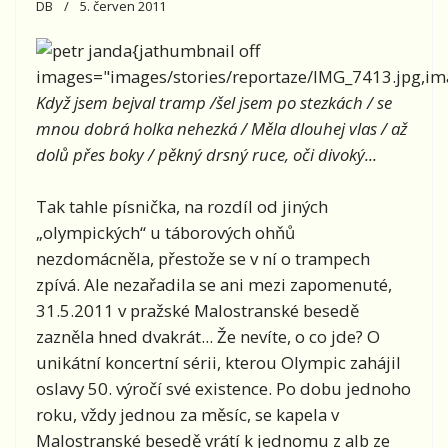
DB
5. červen 2011
{jathumbnail off
images="images/stories/reportaze/IMG_7413.jpg,ima
Když jsem bejval tramp /šel jsem po stezkách / se
mnou dobrá holka nehezká / Měla dlouhej vlas / až
dolů přes boky / pěkný drsný ruce, oči divoký...
Tak tahle písnička, na rozdíl od jiných
„olympických“ u táborových ohňů
nezdomácněla, přestože se v ní o trampech
zpívá. Ale nezařadila se ani mezi zapomenuté,
31.5.2011 v pražské Malostranské besedě
zazněla hned dvakrát... Že nevíte, o co jde? O
unikátní koncertní sérii, kterou Olympic zahájil
oslavy 50. výročí své existence. Po dobu jednoho
roku, vždy jednou za měsíc, se kapela v
Malostranské besedě vrátí k jednomu z alb ze