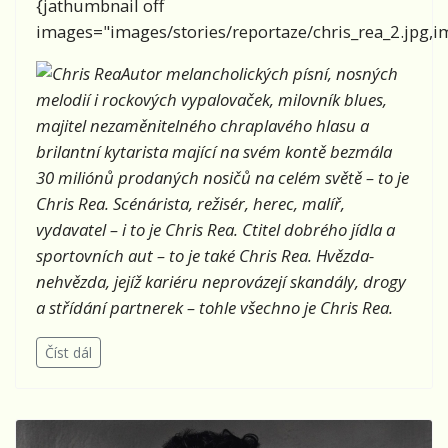
{jathumbnail off
images="images/stories/reportaze/chris_rea_2.jpg,ima
Autor melancholických písní, nosných
melodií i rockových vypalovaček, milovník blues,
majitel nezaměnitelného chraplavého hlasu a
brilantní kytarista mající na svém kontě bezmála
30 miliónů prodaných nosičů na celém světě – to je
Chris Rea. Scénárista, režisér, herec, malíř,
vydavatel – i to je Chris Rea. Ctitel dobrého jídla a
sportovních aut – to je také Chris Rea. Hvězda-
nehvězda, jejíž kariéru neprovázejí skandály, drogy
a střídání partnerek – tohle všechno je Chris Rea.
Číst dál