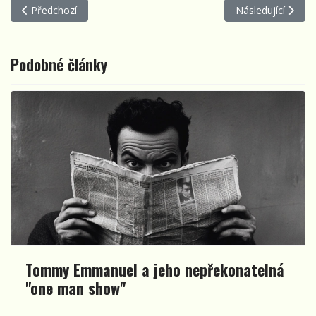
Předchozí článek: HuSoBrKo 2026, aneb Když děti chtějí zpívat
Další článek: D
Předchozí
Následující
Podobné články
Tommy Emmanuel a jeho nepřekonatelná
"one man show"