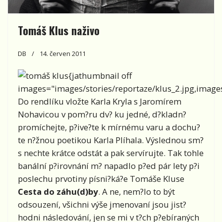
Tomáš Klus naživo
DB
14. červen 2011
{jathumbnail off
images="images/stories/reportaze/klus_2.jpg,images/
Do rendlíku vložte Karla Kryla s Jaromírem
Nohavicou v pom?ru dv? ku jedné, d?kladn?
promíchejte, p?ive?te k mírnému varu a dochu?
te n?žnou poetikou Karla Plíhala. Výslednou sm?
s nechte krátce odstát a pak servírujte. Tak tohle
banální p?irovnání m? napadlo p?ed pár lety p?i
poslechu prvotiny písni?ká?e Tomáše Kluse
Cesta do záhu(d)by
. A ne, nem?lo to být
odsouzení, všichni výše jmenovaní jsou jist?
hodni následování, jen se mi v t?ch p?ebíraných