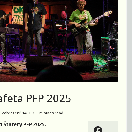
afeta PFP 2025
Zobrazení: 1483
5 minutes read
í Štafety PFP 2025.