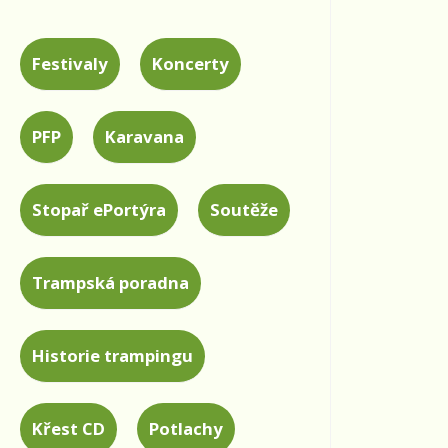
Festivaly
Koncerty
PFP
Karavana
Stopař ePortýra
Soutěže
Trampská poradna
Historie trampingu
Křest CD
Potlachy