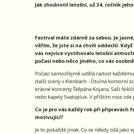
Jak zhodnotil letošní, už 34. ročník jeh
Festival máte zdárně za sebou. Je jasné
věřím, že jste si na chvíli oddechl. Když
vás nejvíce vystihovalo letošní atmosf
počasí nebo něco jiného, co vás osobně
Počasí samozřejmě udělá radost každému a 
další scény v Klenbách - Útulná komorní sc
krásné koncerty Štěpána Kojana, Saši Nikl
nebo kapely Svatopluk. V příštím roce zde
Co je pro vás každý rok při přípravách 
motivující?
Je to pokaždé jinak. Co se někdy zdá jako 