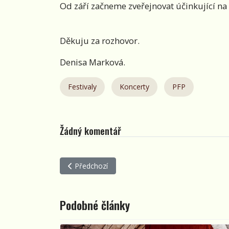
Od září začneme zveřejnovat účinkující na
Děkuju za rozhovor.
Denisa Marková.
Festivaly
Koncerty
PFP
Žádný komentář
Předchozí článek: HROŠENÍ NA ŘECE 2026
Předchozí
Podobné články