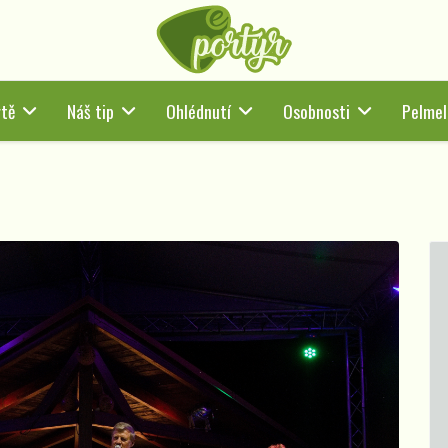
tě
Náš tip
Ohlédnutí
Osobnosti
Pelmel