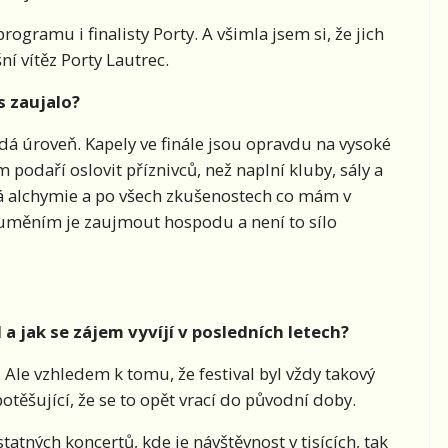
programu i finalisty Porty. A všimla jsem si, že jich
ní vítěz Porty Lautrec.
s zaujalo?
á úroveň. Kapely ve finále jsou opravdu na vysoké
m podaří oslovit příznivců, než naplní kluby, sály a
lká alchymie a po všech zkušenostech co mám v
 uměním je zaujmout hospodu a není to sílo
l a jak se zájem vyvíjí v posledních letech?
Ale vzhledem k tomu, že festival byl vždy takový
potěšující, že se to opět vrací do původní doby.
atných koncertů, kde je návštěvnost v tisících, tak