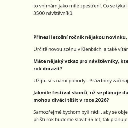
to vnímám jako milé zpestření. Co se týká
3500 návštěvníků.
Přinesl letošní ročník nějakou novinku,
Určitě novou scénu v Klenbách, a také vítá
Máte nějaký vzkaz pro návštěvníky, kteří 
rok dorazit?
Užijte si s námi pohody - Prázdniny začínaj
Jakmile festival skončí, už se plánuje d
mohou diváci těšit v roce 2026?
Samozřejmě bychom byli rádi , aby se objevi
příští rok budeme slavit 35 let, tak plánuje