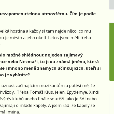
 nezapomenutelnou atmosférou. Čím je podle
elká hostina a každý si tam najde něco, co mu
u je město a jeho okolí. Letos jsme měli třeba
-)
bylo možné shlédnout nejeden zajímavý
nance nebo Nezmaři, to jsou známá jména, která
le i mnoho méně známých účinkujících, kteří si
o je vybíráte?
možnost začínajícím muzikantům a potěší mě, že
ké hvězdy. Třeba Tomáš Klus, Jelen, Epydemye, Xindl
ávštěv klubů anebo finále soutěží jako je SAI nebo
e zajímají o mladé kapely. A jsem rád, že kapely se
eznámá jména.