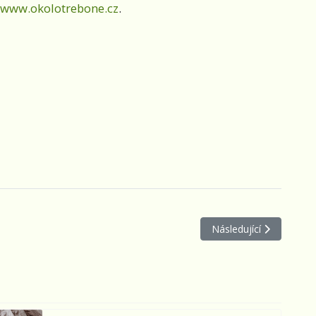
www.okolotrebone.cz
.
Další článek: Na podzim
Následující