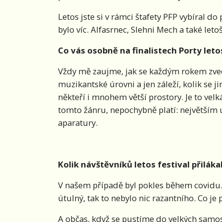
Letos jste si v rámci štafety PFP vybíral do 
bylo víc. Alfasrnec, Slehni Mech a také letoš
Co vás osobně na finalistech Porty leto
Vždy mě zaujme, jak se každým rokem zved
muzikantské úrovni a jen záleží, kolik se ji
někteří i mnohem větší prostory. Je to ve
tomto žánru, nepochybně platí: největším
aparatury.
Kolik návštěvníků letos festival přiláka
V našem případě byl pokles během covidu. 
útulný, tak to nebylo nic razantního. Co je 
A občas, když se pustíme do velkých samost