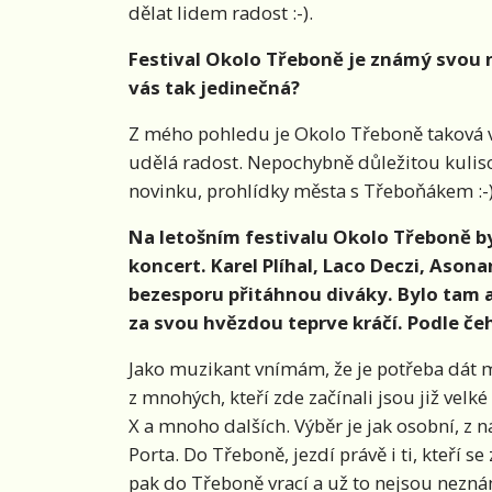
dělat lidem radost :-).
Festival Okolo Třeboně je známý svou
vás tak jedinečná?
Z mého pohledu je Okolo Třeboně taková v
udělá radost. Nepochybně důležitou kuliso
novinku, prohlídky města s Třeboňákem :
Na letošním festivalu Okolo Třeboně 
koncert. Karel Plíhal, Laco Deczi, Aso
bezesporu přitáhnou diváky. Bylo tam a
za svou hvězdou teprve kráčí. Podle čeh
Jako muzikant vnímám, že je potřeba dát 
z mnohých, kteří zde začínali jsou již vel
X a mnoho dalších. Výběr je jak osobní, z n
Porta. Do Třeboně, jezdí právě i ti, kteří s
pak do Třeboně vrací a už to nejsou n