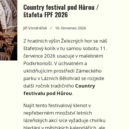
Country festival pod Hůrou /
štafeta FPF 2026
Jiří Vondráček
10. červenec 2026
Z hradních výšin Železných hor se náš
štafetový kolík v tu samou sobotu 11.
července 2026 usazuje v malebném
Podkrkonoší. V úchvatném a
uklidňujícím prostředí Zámeckého
parku v Lázních Bělohrad se rozjede
další ročník tradičního
Country
festivalu pod Hůrou
.
Najít tento festivalový klenot v
nepřeberném množství letních
lázeňských akcí sice vyžaduje chvilku
hledání v městských kalendářích, ale