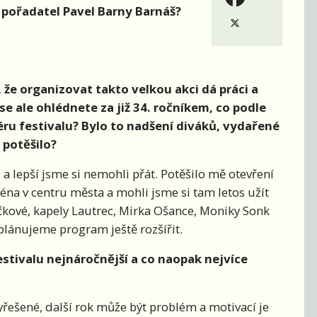
o pořadatel Pavel Barny Barnáš?
, že organizovat takto velkou akci dá práci a
 se ale ohlédnete za již 34. ročníkem, co podle
éru festivalu? Bylo to nadšení diváků, vydařené
 potěšilo?
lepší jsme si nemohli přát. Potěšilo mě otevření
éna v centru města a mohli jsme si tam letos užít
íčkové, kapely Lautrec, Mirka Ošance, Moniky Sonk
 plánujeme program ještě rozšířit.
festivalu nejnáročnější
a co naopak nejvíce
vyřešené, další rok může být problém a motivací je