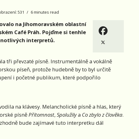
obrazení: 531
6 minutes read
čovalo na Jihomoravském oblastní
nském Café Práh. Pojďme si tenhle
dnotlivých interpretů.
la tři převzaté písně. Instrumentálně a vokálně
orskou píseň, protože hudebně by to byl určitě
upení i početné publikum, které podpořilo
odila na klávesy. Melancholické písně a hlas, který
torské písně
Přítomnost
,
Spolužily
a
Co zbylo z člověka
.
ozhodně bude zajímavé tuto interpretku dál