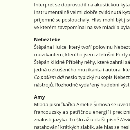
Interpret se doprovodil na akustickou kyta
Instrumentálně velmi dobře zvládnutá kyt
příjemně se poslouchaly. Hlas mohl být jist
ve kterém zavzpomínal na své mládí a byla 
Nebeztebe
Štěpána Hulce, který tvoří polovinu Nebez
muzikantem, kterého jsem z letošní Porty 
Štěpán klidné Příběhy něhy, které zahrál sá
jedná o zkušeného muzikanta i autora, kter
Co pošlem dál
neslo typický rukopis Nebezt
nástrojů. Rozhodně vydařený hudební výs
Amy
Mladá písničkářka Amélie Šimová se uvedla
francouzsky a s patřičnou energií i preciz
znalosti jazyka. To šlo až u další písně
Nezk
natahování krátkých slabik, ale hlas se n