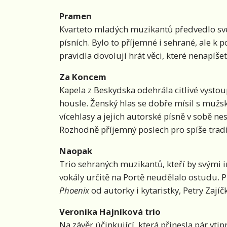
Pramen
Kvarteto mladých muzikantů předvedlo své
písních. Bylo to příjemné i sehrané, ale k 
pravidla dovolují hrát věci, které nenapíšet
Za Koncem
Kapela z Beskydska odehrála citlivé vystoup
housle. Ženský hlas se dobře mísil s muž
vícehlasy a jejich autorské písně v sobě 
Rozhodně příjemný poslech pro spíše tra
Naopak
Trio sehraných muzikantů, kteří by svými
vokály určitě na Portě neudělalo ostudu. P
Phoenix
od autorky i kytaristky, Petry Zají
Veronika Hajníková trio
Na závěr účinkující, která přinesla pár vti