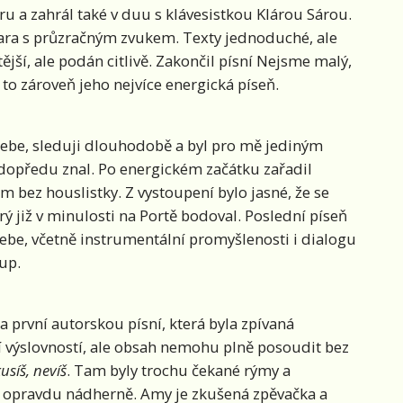
ru a zahrál také v duu s klávesistkou Klárou Sárou.
ara s průzračným zvukem. Texty jednoduché, ale
ější, ale podán citlivě. Zakončil písní Nejsme malý,
to zároveň jeho nejvíce energická píseň.
tebe, sleduji dlouhodobě a byl pro mě jediným
dopředu znal. Po energickém začátku zařadil
m bez houslistky. Z vystoupení bylo jasné, že se
ý již v minulosti na Portě bodoval. Poslední píseň
ebe, včetně instrumentální promyšlenosti i dialogu
tup.
 první autorskou písní, která byla zpívaná
ní výslovností, ale obsah nemohu plně posoudit bez
usíš, nevíš
. Tam byly trochu čekané rýmy a
esl opravdu nádherně. Amy je zkušená zpěvačka a