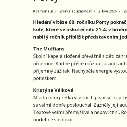
Kosmonaut
Žhavá současnost
2. kvě 2026
Z
Hledání vítěze 60. ročníku Porty pokra
kole, které se uskutečnilo 21.4. v brně
nabitý ročník přiblížit představením je
The Muffians
Školní kapela složená převážně z dětí zahrá
příjemné. Klidně příště můžou zařadit aut
příjemný zážitek. Nechyběla energie vysto
potleskem.
Kristýna Válková
Mladá interpretka vlastních písní se doprov
se velmi dobře poslouchal. Zazněly její au
Textově velmi přemýšlivé a nepovrchní. R
hudebně sledovat.