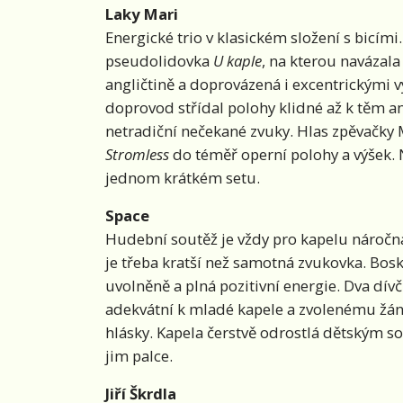
Laky Mari
Energické trio v klasickém složení s bicí
pseudolidovka
U kaple
, na kterou navázal
angličtině a doprovázená i excentrickými v
doprovod střídal polohy klidné až k těm a
netradiční nečekané zvuky. Hlas zpěvačky M
Stromless
do téměř operní polohy a výšek. N
jednom krátkém setu.
Space
Hudební soutěž je vždy pro kapelu náročná,
je třeba kratší než samotná zvukovka. Bos
uvolněně a plná pozitivní energie. Dva dív
adekvátní k mladé kapele a zvolenému žán
hlásky. Kapela čerstvě odrostlá dětským s
jim palce.
Jiří Škrdla