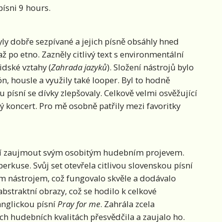
písni 9 hours.
yly dobře sezpívané a jejich písně obsáhly hned
až po etno. Zazněly citlivý text s environmentální
lidské vztahy (
Zahrada jazyků
). Složení nástrojů bylo
jón, housle a využily také looper. Byl to hodně
u písní se dívky zlepšovaly. Celkově velmi osvěžující
lý koncert. Pro mě osobně patřily mezi favoritky
umí zaujmout svým osobitým hudebním projevem.
erkuse. Svůj set otevřela citlivou slovenskou písní
ím nástrojem, což fungovalo skvěle a dodávalo
abstraktní obrazy, což se hodilo k celkové
anglickou písní
Pray for me
. Zahrála zcela
ch hudebních kvalitách přesvědčila a zaujalo ho.