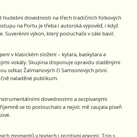
 hudební dovednosti na třech tradičních folkových
postupu na Portu je třeba i autorská výpověď, i když
e. Suverénní výkon, který posluchače v sále bavil.
ení v klasickém složení – kytara, baskytara a
skými vokály. Skupina disponuje opravdu sladěnými
nesou odkaz Žalmanových či Samsonových písní.
dičně naladěné publikum.
 instrumentálními dovednostmi a sezpívanými
říjemně se to poslouchalo a nejvíc mě zaujala píseň
čkové.
pných momentů v textech i pozitivní energii. Trio s