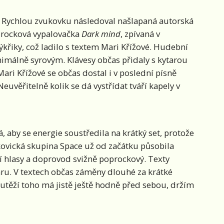
mi. Rychlou zvukovku následoval našlapaná autorská
a rocková vypalovačka
Dark mind
, zpívaná v
ýkřiky, což ladilo s textem Mari Křížové. Hudební
nimálně syrovým. Klávesy občas přidaly s kytarou
ari Křížové se občas dostal i v poslední písně
euvěřitelně kolik se dá vystřídat tváří kapely v
 aby se energie soustředila na krátký set, protože
kovická skupina Space už od začátku působila
čí hlasy a doprovod svižně poprockový. Texty
ru. V textech občas záměny dlouhé za krátké
outěží toho má jistě ještě hodně před sebou, držím