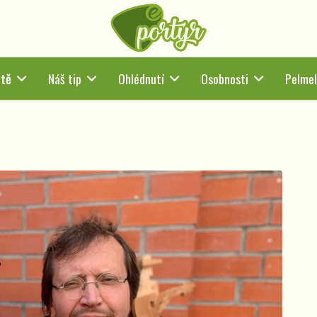
rtě
Náš tip
Ohlédnutí
Osobnosti
Pelmel