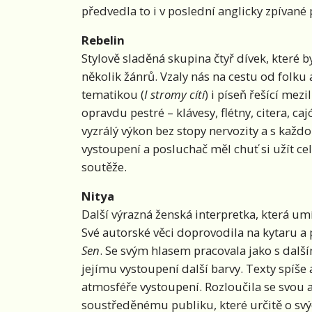
předvedla to i v poslední anglicky zpívané 
Rebelin
Stylově sladěná skupina čtyř dívek, které b
několik žánrů. Vzaly nás na cestu od folku 
tematikou (
I stromy cítí
) i píseň řešící mezi
opravdu pestré – klávesy, flétny, citera, ca
vyzrálý výkon bez stopy nervozity a s každo
vystoupení a posluchač měl chuť si užít ce
soutěže.
Nitya
Další výrazná ženská interpretka, která 
Své autorské věci doprovodila na kytaru a p
Sen
. Se svým hlasem pracovala jako s dalš
jejímu vystoupení další barvy. Texty spíše 
atmosféře vystoupení. Rozloučila se svou 
soustředěnému publiku, které určitě o svý