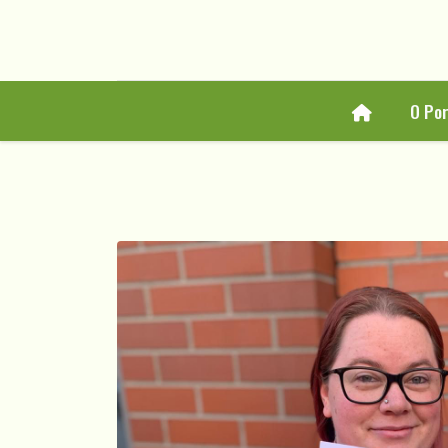
Home
O Po