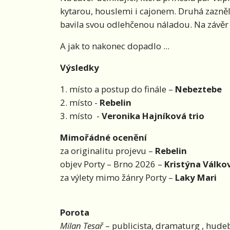
kytarou, houslemi i cajonem. Druhá zazněl
bavila svou odlehčenou náladou. Na závěr k
A jak to nakonec dopadlo ...
Výsledky
1. místo a postup do finále –
Nebeztebe
2. místo -
Rebelin
3. místo -
Veronika Hajníková trio
Mimořádné ocenění
za originalitu projevu –
Rebelin
objev Porty – Brno 2026 –
Kristýna Válko
za výlety mimo žánry Porty –
Laky Mari
Porota
Milan Tesař
– publicista, dramaturg , hudeb