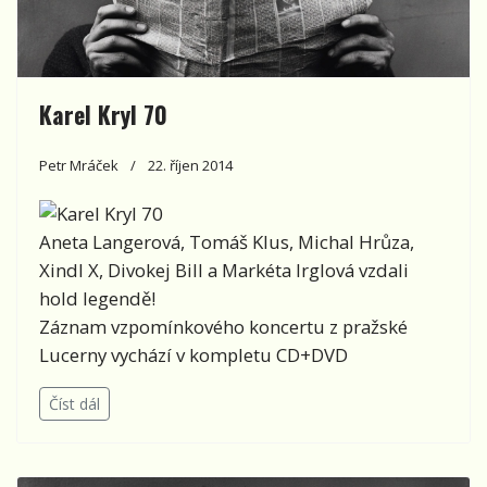
Karel Kryl 70
Petr Mráček
22. říjen 2014
Aneta Langerová, Tomáš Klus, Michal Hrůza,
Xindl X, Divokej Bill a Markéta Irglová vzdali
hold legendě!
Záznam vzpomínkového koncertu z pražské
Lucerny vychází v kompletu CD+DVD
Číst dál