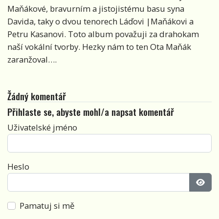
Maňákové, bravurním a jistojistému basu syna
Davida, taky o dvou tenorech Láďovi |Maňákovi a
Petru Kasanovi. Toto album považuji za drahokam
naší vokální tvorby. Hezky nám to ten Ota Maňák
zaranžoval….
Žádný komentář
Přihlaste se, abyste mohl/a napsat komentář
Uživatelské jméno
Heslo
Zobra
Pamatuj si mě