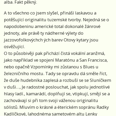
alba. Fakt pěkný.
A to všechno co jsem slyšel, přináší laskavou a
potěšující originalitu tuzemské tvorby. Nejedná se o
napodobeninu americké total dokonalé žánrové
jednoty, ale právě ty nádherné výlety do
jazzovofolkovýchch ých barev Otovy kytary jsou
osvěžující.
O to působivěji pak přichází čistá vokální aranžmá,
jako například ve spojení Maratónu a San Francisca,
nebo opačně Vzpomínky mi zůstanou s Blues u
železničního mostu. Tady se opravdu dá směle říct,
že duše hudebníka zaplesá a rozbuší se se Sluníčkem
v duši…, Je radostné poslouchat, jak spolu jednotlivé
hlasy ladí., kamarádí, doplňují se, vtipkují, smějí se a
zachovávají si při tom svoji váženou originalitu
sólistů. Mluvím o krásné a éterickém sopránu Radky
Kadlíčkové, lahodnéma sametovém altu Lenky