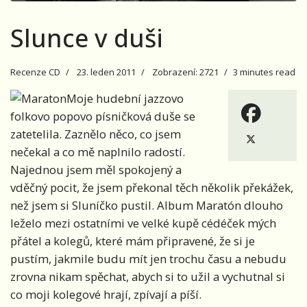
Slunce v duši
Recenze CD
23. leden 2011
Zobrazení: 2721
3 minutes read
Moje hudební jazzovo
folkovo popovo písničková duše se
zatetelila. Zaznělo něco, co jsem
nečekal a co mě naplnilo radostí.
Najednou jsem měl spokojený a
vděčný pocit, že jsem překonal těch několik překážek,
než jsem si Sluníčko pustil. Album Maratón dlouho
leželo mezi ostatními ve velké kupě cédéček mých
přátel a kolegů, které mám připravené, že si je
pustím, jakmile budu mít jen trochu času a nebudu
zrovna nikam spěchat, abych si to užil a vychutnal si
co moji kolegové hrají, zpívají a píší.