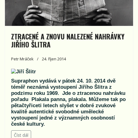
ZTRACENÉ A ZNOVU NALEZENÉ NAHRÁVKY
JIŘÍHO ŠLITRA
Petr Mráček
24. říjen 2014
Supraphon vydává v pátek 24. 10. 2014 dvě
téměř neznámá vystoupení Jiřího Šlitra z
podzimu roku 1969. Jde o ztracenou nahrávku
pořadu Plakala panna, plakala. Můžeme tak po
pětačtyřiceti letech slyšet v dobré zvukové
kvalitě autentické svobodné umělecké
vystoupení jedné z významných osobností
české kultury.
Číst dál