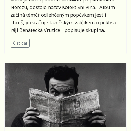
Nerezu, dostalo název Kolektivní vina. "Album
začíná téměř odlehčeným popěvkem Jestli
chceš, pokračuje lázeňským valčíkem o pekle a
ráji Benátecká Vrutice," popisuje skupina.
Číst dál