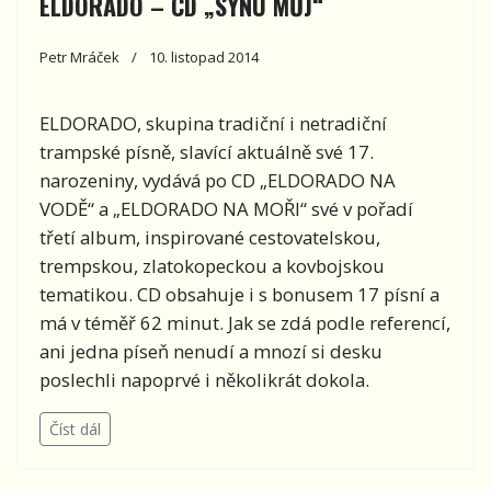
ELDORADO – CD „SYNU MŮJ“
Petr Mráček
10. listopad 2014
ELDORADO
, skupina tradiční i netradiční
trampské písně,
slavící aktuálně své 17.
narozeniny, vydává po CD „ELDORADO NA
VODĚ“ a „ELDORADO NA MOŘI“ své v pořadí
třetí album, inspirované cestovatelskou,
trempskou, zlatokopeckou a kovbojskou
tematikou. CD obsahuje i s bonusem 17 písní a
má v téměř 62 minut. Jak se zdá podle referencí,
ani jedna píseň nenudí a mnozí si desku
poslechli napoprvé i několikrát dokola.
Číst dál