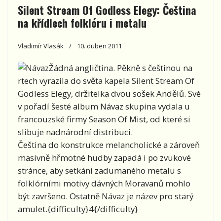
Silent Stream Of Godless Elegy: Čeština
na křídlech folklóru i metalu
Vladimír Vlasák
10. duben 2011
Žádná angličtina. Pěkně s češtinou na
rtech vyrazila do světa kapela Silent Stream Of
Godless Elegy, držitelka dvou sošek Andělů. Své
v pořadí šesté album Návaz skupina vydala u
francouzské firmy Season Of Mist, od které si
slibuje nadnárodní distribuci.
Čeština do konstrukce melancholické a zároveň
masivně hřmotné hudby zapadá i po zvukové
stránce, aby setkání zadumaného metalu s
folklórními motivy dávných Moravanů mohlo
být završeno. Ostatně Návaz je název pro starý
amulet.{difficulty}4{/difficulty}