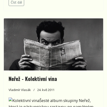
Číst dál
Neřež - Kolektivní vina
Vladimír Vlasák
24. kvě 2011
Šesté album skupiny Neřež,
která je nástupnickou sestavou po památném