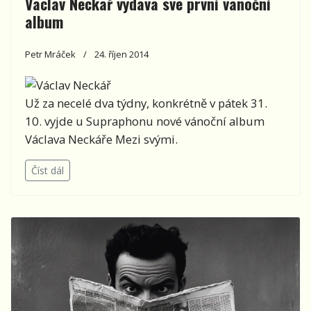
Václav Neckář vydává své první vánoční
album
Petr Mráček
24. říjen 2014
Už za necelé dva týdny, konkrétně v pátek 31.
10. vyjde u Supraphonu nové vánoční album
Václava Neckáře Mezi svými.
Číst dál