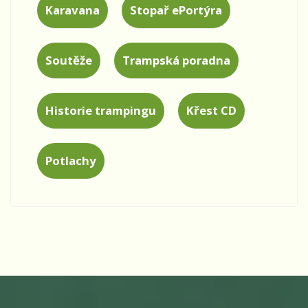
Karavana
Stopař ePortýra
Soutěže
Trampská poradna
Historie trampingu
Křest CD
Potlachy