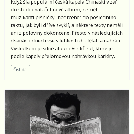
Když šla populární česká kapela Chinaski v září
do studia natáčet nové album, neměli
muzikanti písničky „nadrcené“ do posledního
taktu, jak byli dříve zvyklí, a některé texty neměli
ani z poloviny dokončené. Přesto v následujících
dvanácti dnech vše s lehkostí dodělali a nahráli.
Výsledkem je silné album Rockfield, které je
podle kapely přelomovou nahrávkou kariéry.
Číst dál