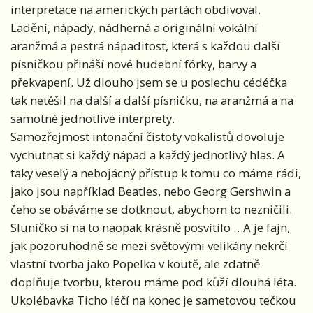
interpretace na amerických partách obdivoval.
Ladění, nápady, nádherná a originální vokální
aranžmá a pestrá nápaditost, která s každou další
písničkou přináší nové hudební fórky, barvy a
překvapení. Už dlouho jsem se u poslechu cédéčka
tak netěšil na další a další písničku, na aranžmá a na
samotné jednotlivé interprety.
Samozřejmost intonační čistoty vokalistů dovoluje
vychutnat si každý nápad a každý jednotlivý hlas. A
taky veselý a nebojácný přístup k tomu co máme rádi,
jako jsou například Beatles, nebo Georg Gershwin a
čeho se obáváme se dotknout, abychom to nezničili.
Sluníčko si na to naopak krásně posvítilo …A je fajn,
jak pozoruhodně se mezi světovými velikány nekrčí
vlastní tvorba jako Popelka v koutě, ale zdatně
doplňuje tvorbu, kterou máme pod kůží dlouhá léta.
Ukolébavka Ticho léčí na konec je sametovou tečkou