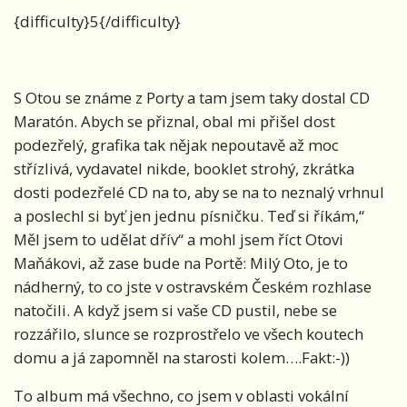
{difficulty}5{/difficulty}
S Otou se známe z Porty a tam jsem taky dostal CD
Maratón. Abych se přiznal, obal mi přišel dost
podezřelý, grafika tak nějak nepoutavě až moc
střízlivá, vydavatel nikde, booklet strohý, zkrátka
dosti podezřelé CD na to, aby se na to neznalý vrhnul
a poslechl si byť jen jednu písničku. Teď si říkám,“
Měl jsem to udělat dřív“ a mohl jsem říct Otovi
Maňákovi, až zase bude na Portě: Milý Oto, je to
nádherný, to co jste v ostravském Českém rozhlase
natočili. A když jsem si vaše CD pustil, nebe se
rozzářilo, slunce se rozprostřelo ve všech koutech
domu a já zapomněl na starosti kolem….Fakt:-))
To album má všechno, co jsem v oblasti vokální